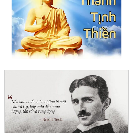
130.
Làm Mà Không Quan Tâm
131.
Sẽ Chẳng Bao Giờ Có Ánh Sáng Cho Kẻ Chưa
Biết Bóng Tối Là Gì
132.
Mỗi Người Đều Đúng Trong Thế Giới Của Họ
133.
Khi Linh Hồn Khước Từ Tình Yêu Tinh Tuyền
134.
Những Người Có Thể Vui Vẻ Với Sự Cô Đơn
Thường Là Những Người Dễ Chịu Nhất
135.
Người Đã Lành - Không Có Gì Là Không Thể
Nói
136.
Trở Về Trung Đạo - Nơi Vô Và Hữu Gặp Nhau
137.
Là Chính Mình - Hành Trình Trở Về Tự Tính
138.
Giàu Có Là Khi Tâm Biết Đủ
139.
Hành Trình Của Linh Hồn: Từ Đau Khổ Đến
Cho Đi