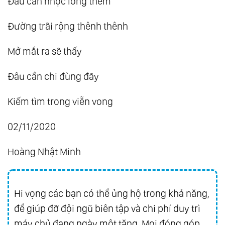
Đâu cần nhọc lòng thêm
187.
Giá Trị Sống - Thước Đo Của Hạnh Phúc
Đường trãi rộng thênh thênh
188.
Bình Thản Giữa Dòng Đời Bất Định
189.
Chuyển Hóa Nghiệp
Mở mắt ra sẽ thấy
190.
Phật Ở Trong Tâm
Đâu cần chi đùng đãy
191.
Nụ Cười Của Phật Di Lặc
192.
Vượt Ra Ngoài Nhân Quả
Kiếm tìm trong viễn vong
193.
Giáo Dục Thuận Tự Nhiên - Đừng Bắt Cá
02/11/2020
Leo Cây
194.
Từ Bi Với Chính Mình - Cội Nguồn Của
Hoàng Nhật Minh
Mọi Yêu Thương
195.
Thượng Đế Ở Khắp Muôn Nơi
196.
Khi Tình Yêu Với Chính Mình Chưa Đủ
Hi vọng các bạn có thể ủng hộ trong khả năng,
197.
Tình Yêu Thì Không Có Bài Xích
để giúp đỡ đội ngũ biên tập và chi phí duy trì
máy chủ đang ngày một tăng. Mọi đóng góp
198.
Khi Ta Trưởng Thành