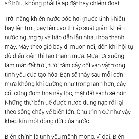
sở hữu, không phải là áp đặt hay chiếm đoạt.
73.
Yêu
Trời nắng khiến nước bốc hơi (nước tinh khiết)
74.
Vạn Vật Đồng Nhất Thể
bay lên trời, bay lên cao thì áp suất giảm khiến
75.
Thiên Địa Vạn Vật Đồng Nhất Thể
nước ngưng tụ và hấp dẫn lẫn nhau hóa thành
76.
Đạo Đức Kinh - Lão Tử
mây. Mây theo gió bay đi muôn nơi, đến khi hội tụ
77.
Câu Chuyện Linh Hồn Nhỏ Và Mặt Trời
đủ điều kiện thì tạo thành mưa. Mưa rơi xuống
78.
Hợp Nhất
làm mát đất trời, tưới tắm cây cối vạn vật trong
79.
Khoa Học Tâm Linh Kiến Đại Đồng
tình yêu của tạo hóa. Bạn sẽ thấy sau mỗi cơn
80.
Sự Thật - The Truth
mưa không khí dường như trong lành hơn, cây
81.
Ảo Ảnh
cối cũng đơm hoa nảy lộc, mặt đất sạch sẽ hơn.
82.
Sự Sống Của Đất - Hãy Bảo Vệ Đất
Những thứ bẩn uế được nước dung nạp rồi lại
83.
Thượng Đế Bảo Ta Rằng...
theo sông chảy về biển lớn. Chu trình cứ như vậy
84.
Ma Khảo
khép kín một dòng đời của nước.
85.
Bàn Về Đạo Và Giáo
Biển chính là tình yêu mênh mông, vĩ đại. Biển
86.
Chữa Lành (Healing) Là Gì?