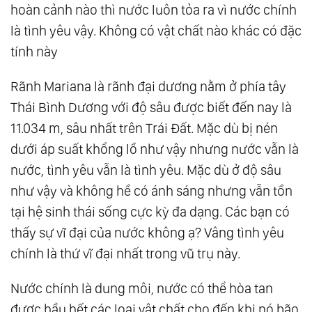
hoàn cảnh nào thì nước luôn tỏa ra vì nước chính
37.
Trở Về Nhất Nguyên - Chạm Điểm Cân
là tình yêu vậy. Không có vật chất nào khác có đặc
Bằng
tính này
38.
Đại Đồng Thánh Đức
Rãnh Mariana là rãnh đại dương nằm ở phía tây
39.
Phương Pháp Chuyển Hóa Năng Lượng
Thái Bình Dương với độ sâu được biết đến nay là
40.
Đạo Của Tự Nhiên
11.034 m, sâu nhất trên Trái Đất. Mặc dù bị nén
41.
Hành Trang Bước Vào Kỷ Nguyên Mới
dưới áp suất khổng lồ như vậy nhưng nước vẫn là
42.
Tự Do Ý Chí
nước, tình yêu vẫn là tình yêu. Mặc dù ở độ sâu
43.
Người Vô Hình
như vậy và không hề có ánh sáng nhưng vẫn tồn
44.
Không Có Thấu Hiểu, Không Thể Yêu
tại hệ sinh thái sống cực kỳ đa dạng. Các bạn có
Thương
thấy sự vĩ đại của nước không ạ? Vâng tình yêu
45.
Tư Duy Siêu Tích Cực
chính là thứ vĩ đại nhất trong vũ trụ này.
46.
Sống Trọn Vẹn Từng Phút Giây
47.
Sinh Mệnh Ánh Sáng
Nước chính là dung môi, nước có thể hòa tan
được hầu hết các loại vật chất cho đến khi nó bão
48.
Tìm Lại Chính Mình