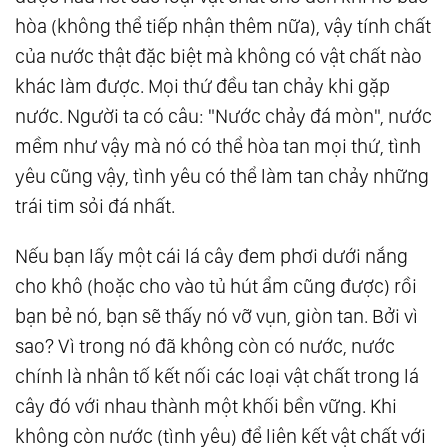
hòa (không thể tiếp nhận thêm nữa), vậy tính chất
49.
Hành Trình Trở Về
của nước thật đặc biệt mà không có vật chất nào
50.
Phương Pháp Trở Nên Nhất Thể Với Chúa,
khác làm được. Mọi thứ đều tan chảy khi gặp
Phật
nước. Người ta có câu: "Nước chảy đá mòn", nước
51.
Thuận Tự Nhiên
mềm như vậy mà nó có thể hòa tan mọi thứ, tình
52.
Hành Trình Vĩ Đại Của Linh Hồn
yêu cũng vậy, tình yêu có thể làm tan chảy những
53.
Cảm Giác Tích Cực
trái tim sỏi đá nhất.
54.
Vô Niệm - Vô Ngã
55.
Thay Đổi Bản Thân Là Thay Đổi Thế Giới
Nếu bạn lấy một cái lá cây đem phơi dưới nắng
56.
Góc Nhìn
cho khô (hoặc cho vào tủ hút ẩm cũng được) rồi
bạn bẻ nó, bạn sẽ thấy nó vỡ vụn, giòn tan. Bởi vì
57.
Thông Tin Là Năng Lượng
sao? Vì trong nó đã không còn có nước, nước
58.
Làm Chủ Bản Năng
chính là nhân tố kết nối các loại vật chất trong lá
59.
Nhất Ngôn, Tất Sát
cây đó với nhau thành một khối bền vững. Khi
60.
Satan Chính Là Tình Yêu
không còn nước (tình yêu) để liên kết vật chất với
61.
Trí Tuệ Là Một Loại Hạnh Phúc