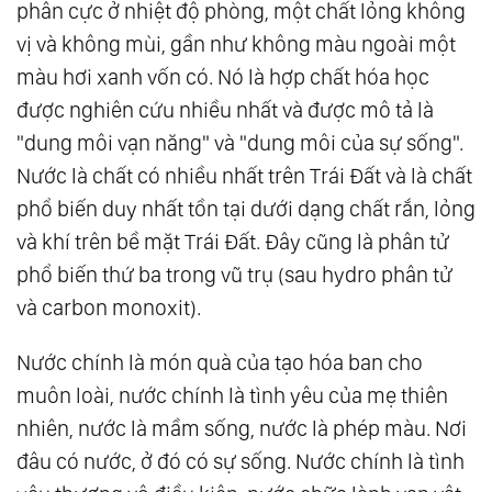
phân cực ở nhiệt độ phòng, một chất lỏng không
17.
Thiên Đường Và Địa Ngục
vị và không mùi, gần như không màu ngoài một
18.
Thượng Đế Và Quỷ Satan
màu hơi xanh vốn có. Nó là hợp chất hóa học
19.
Hành Trình Của Linh Hồn
được nghiên cứu nhiều nhất và được mô tả là
20.
Yêu Thương Vô Điều Kiện Và Yêu Thương
"dung môi vạn năng" và "dung môi của sự sống".
Trong Minh Triết
Nước là chất có nhiều nhất trên Trái Đất và là chất
21.
Góc Nhìn Hooponopono Từ Khoa Học
phổ biến duy nhất tồn tại dưới dạng chất rắn, lỏng
và khí trên bề mặt Trái Đất. Đây cũng là phân tử
22.
Có Trí Tuệ “Ta” Sẽ Cứu Được “Mình”
phổ biến thứ ba trong vũ trụ (sau hydro phân tử
23.
Tiến Nhập Đại Kỷ Nguyên
và carbon monoxit).
24.
Vượt Qua Nhị Nguyên, Bước Vào Tam
Nguyên - Con Đường Trung Đạo
Nước chính là món quà của tạo hóa ban cho
25.
Tam Nguyên: Nguyên Lý Vận Hành Bộ
muôn loài, nước chính là tình yêu của mẹ thiên
Máy Thiên Cơ
nhiên, nước là mầm sống, nước là phép màu. Nơi
26.
Tam Nguyên: Não Lượng Tử - Nơi Khởi
đâu có nước, ở đó có sự sống. Nước chính là tình
Nguồn Trí Tuệ