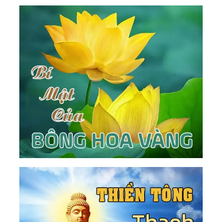
Nhất Của Loài Người
120.
Thế Giới Bên Trong - Thế Giới Bên Ngoài
121.
Khổ Đế - Cầu Bất Đắc Khổ
122.
Thân - Tâm - Trí: Hành Trình Trở Về Với Không
123.
Đối Diện Nỗi Sợ - Hành Trình Trở Về Với Sự
Can Đảm
124.
Chỉ Hai Dạng Người Có Thể Vào Được Nước
Thiên Đàng
125.
Tình Yêu - Là Để Cho Người Khác Được Là
Chính Họ
126.
Ngừng Phân Biệt - Sự Sống Vĩnh Hằng
127.
Đức Hy Sinh Của Ánh Sáng
128.
Thấu Hiểu - Cội Nguồn Của Tình Yêu Thương
129.
Nếu Không Có Tối, Giá Trị Của Sáng Là Gì?