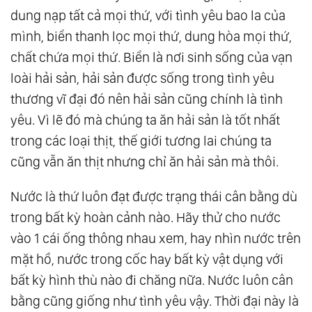
dung nạp tất cả mọi thứ, với tình yêu bao la của
87.
Sức Mạnh Của Sự Dịu Dàng
mình, biển thanh lọc mọi thứ, dung hòa mọi thứ,
88.
Tâm Lương Thiện Tỏa Sáng, Thơm Người
chất chứa mọi thứ. Biển là nơi sinh sống của vạn
Và Cũng Ấm Mình
loài hải sản, hải sản được sống trong tình yêu
89.
Cách Dòng Ý Thức Tác Động Lên Cuộc
thương vĩ đại đó nên hải sản cũng chính là tình
Đời Bạn
yêu. Vì lẽ đó mà chúng ta ăn hải sản là tốt nhất
90.
Hành Trình Của Giác Ngộ
trong các loại thịt, thế giới tương lai chúng ta
91.
Sáng Thế Chủ
cũng vẫn ăn thịt nhưng chỉ ăn hải sản mà thôi.
92.
Người Thầy Lớn Nhất
Nước là thứ luôn đạt được trạng thái cân bằng dù
93.
Phẩm Hạnh Của Lòng Vị Kỷ
trong bất kỳ hoàn cảnh nào. Hãy thử cho nước
94.
Con Đường Trung Đạo
vào 1 cái ống thông nhau xem, hay nhìn nước trên
95.
Chân Tâm
mặt hồ, nước trong cốc hay bất kỳ vật dụng với
96.
Chân Ái
bất kỳ hình thù nào đi chăng nữa. Nước luôn cân
97.
Thượng Đế Muôn Màu
bằng cũng giống như tình yêu vậy. Thời đại này là
98.
Tùy Duyên