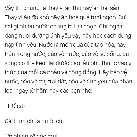
Vậy thì chúng ta thay vì ăn thịt hãy ăn hải sản.
156.
Niết Bàn Trong Luân Hồi
Thay vì ăn đồ khô hãy ăn hoa quả tươi ngon. Cứ
157.
Thức Tỉnh
cái gì nhiều nước chúng ta lựa chọn. Chúng ta
158.
Bí Mật Của Cái Chết
đang nuôi dưỡng tình yêu vậy hãy học cách dung
159.
Hành Trình Chữa Lành
nạp tình yêu. Nước là món quà của tạo hóa, hãy
160.
Bóng Tối - Chỉ Là Một Dạng Khác Của
trân trọng nước, bảo vệ nước, bảo vệ sự sống. Sự
Ánh Sáng
sống có thể kéo dài được bao lâu phụ thuộc vào ý
161.
Khi Lòng Người Đủ Bao Dung
thức của mỗi cá nhân và cộng đồng. Hãy bảo vệ
162.
Phiền Não Tức Bồ Đề
nước, bảo vệ mẹ trái đất, bảo vệ tình yêu của nhân
163.
Tự Do Là Khi Chẳng Cần Phải Là Gì Cả
loại ngay từ hôm nay các bạn nhé!
164.
Ngộ Không - Hành Trình Làm Chủ Tâm
THƠ (st)
Tính
165.
Chánh - Là Khi Thế Giới Xích Lại Gần
Cái bình chứa nước cũ
Nhau
166.
Tất Cả Chúng Ta Là Một
Tất nhiên sẽ bốc mùi