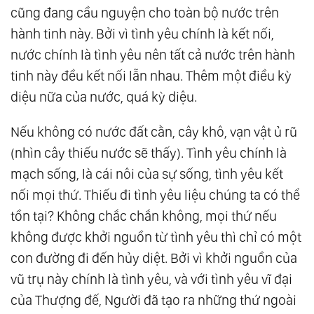
cũng đang cầu nguyện cho toàn bộ nước trên
121.
Khổ Đế - Cầu Bất Đắc Khổ
hành tinh này. Bởi vì tình yêu chính là kết nối,
122.
Thân - Tâm - Trí: Hành Trình Trở Về Với
nước chính là tình yêu nên tất cả nước trên hành
Không
tinh này đều kết nối lẫn nhau. Thêm một điều kỳ
123.
Đối Diện Nỗi Sợ - Hành Trình Trở Về Với
diệu nữa của nước, quá kỳ diệu.
Sự Can Đảm
Nếu không có nước đất cằn, cây khô, vạn vật ủ rũ
124.
Chỉ Hai Dạng Người Có Thể Vào Được
(nhìn cây thiếu nước sẽ thấy). Tình yêu chính là
Nước Thiên Đàng
mạch sống, là cái nôi của sự sống, tình yêu kết
125.
Tình Yêu - Là Để Cho Người Khác Được
nối mọi thứ. Thiếu đi tình yêu liệu chúng ta có thể
Là Chính Họ
tồn tại? Không chắc chắn không, mọi thứ nếu
126.
Ngừng Phân Biệt - Sự Sống Vĩnh Hằng
không được khởi nguồn từ tình yêu thì chỉ có một
127.
Đức Hy Sinh Của Ánh Sáng
con đường đi đến hủy diệt. Bởi vì khởi nguồn của
128.
Thấu Hiểu - Cội Nguồn Của Tình Yêu
vũ trụ này chính là tình yêu, và với tình yêu vĩ đại
Thương
của Thượng đế, Người đã tạo ra những thứ ngoài
129.
Nếu Không Có Tối, Giá Trị Của Sáng Là