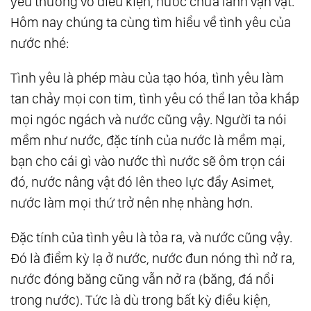
yêu thương vô điều kiện, nước chữa lành vạn vật.
27.
Tam Nguyên: Tim Lượng Tử - Nơi Tình Yêu
Hôm nay chúng ta cùng tìm hiểu về tình yêu của
Bắt Đầu
nước nhé:
28.
Tam Nguyên: Ý Thức - Nhận Thức - Niềm
Tình yêu là phép màu của tạo hóa, tình yêu làm
Tin
tan chảy mọi con tim, tình yêu có thể lan tỏa khắp
29.
Tam Nguyên: Thức Tỉnh Tế Bào
mọi ngóc ngách và nước cũng vậy. Người ta nói
30.
Tam Nguyên: Linh Hồn Ánh Sáng - Thân
mềm như nước, đặc tính của nước là mềm mại,
Thể Ánh Sáng
bạn cho cái gì vào nước thì nước sẽ ôm trọn cái
31.
Tam Nguyên: Sống Thiền - Bí Mật Trường
đó, nước nâng vật đó lên theo lực đẩy Asimet,
Sinh
nước làm mọi thứ trở nên nhẹ nhàng hơn.
32.
Tam Nguyên: Tình Yêu Của Nước
Đặc tính của tình yêu là tỏa ra, và nước cũng vậy.
33.
Tam Nguyên: Dòng Chảy Của Tình Yêu
Đó là điểm kỳ lạ ở nước, nước đun nóng thì nở ra,
34.
Tam Nguyên: Thân-Tâm-Trí Hợp Nhất
nước đóng băng cũng vẫn nở ra (băng, đá nổi
35.
Tam Nguyên: Giáo Dục Là Cốt Lõi
trong nước). Tức là dù trong bất kỳ điều kiện,
36.
Tam Nguyên: Thiền