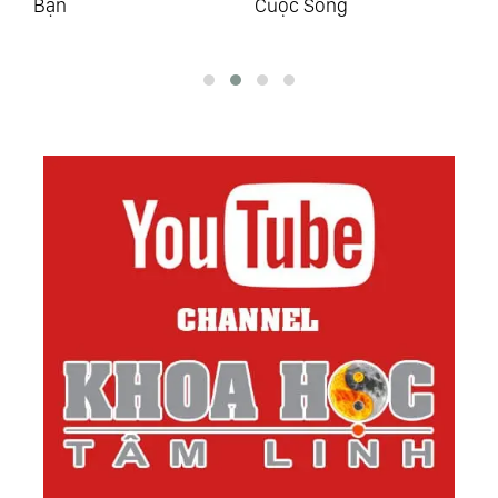
72.
Tất Cả Chúng Ta Là Một, Hòa Hợp Chứ Không
Cuộc Sống
Như Thế Nào
Hòa Tan
73.
Yêu
74.
Vạn Vật Đồng Nhất Thể
75.
Thiên Địa Vạn Vật Đồng Nhất Thể
76.
Đạo Đức Kinh - Lão Tử
77.
Câu Chuyện Linh Hồn Nhỏ Và Mặt Trời
78.
Hợp Nhất
79.
Khoa Học Tâm Linh Kiến Đại Đồng
80.
Sự Thật - The Truth
81.
Ảo Ảnh
82.
Sự Sống Của Đất - Hãy Bảo Vệ Đất
83.
Thượng Đế Bảo Ta Rằng...
84.
Ma Khảo