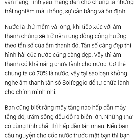
vạn năng, tình yêu mang đến cho chúng ta những
111.
Cái Giá Của Sự Tỉnh Thức
trải nghiệm màu hồng, sự cân bằng và ổn định.
112.
Luật Của Một
Nước là thứ mềm và lỏng, khi tiếp xúc với âm
113.
Tất Cả Chúng Ta Đều Là Một
thanh chúng sẽ trở nên rung động cộng hưởng
114.
Cuộc Sống Cân Bằng: Chìa Khóa Hài Hòa
theo tần số của âm thanh đó. Tần số càng đẹp thì
Từ Tam Nguyên
hình hài của nước cũng càng đẹp. Vậy thì âm
115.
Nhất Nguyên: Cội Nguồn Của Nhị
thanh có khả năng chữa lành cho nước. Cơ thể
Nguyên Và Tam Nguyên
chúng ta có 70% là nước, vậy tại sao bạn không
116.
Đạo - Tính Không: Nền Tảng Vô Hình Của
nghe âm thanh tần số Solfeggio để tự chữa lành
Vạn Hữu
cho chính mình nhỉ.
117.
Tự Do Giữa Những Xiềng Xích Vô Hình
Bạn cũng biết rằng mây tầng nào hấp dẫn mây
118.
Độc Lập - Tự Do - Hạnh Phúc
tầng đó, trăm sông đều đổ ra biển lớn. Những thứ
119.
Cách Mạng Nội Tâm - Cuộc Cách Mạng
có cùng tính chất thì hấp dẫn lẫn nhau. Nếu bạn
Lớn Nhất Của Loài Người
cầu nguyện cho cốc nước trước mặt bạn thì bạn
120.
Thế Giới Bên Trong - Thế Giới Bên Ngoài