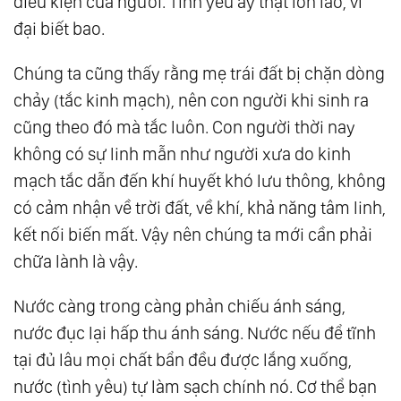
điều kiện của người. Tình yêu ấy thật lớn lao, vĩ
137.
Là Chính Mình - Hành Trình Trở Về Tự
đại biết bao.
Tính
Chúng ta cũng thấy rằng mẹ trái đất bị chặn dòng
138.
Giàu Có Là Khi Tâm Biết Đủ
chảy (tắc kinh mạch), nên con người khi sinh ra
139.
Hành Trình Của Linh Hồn: Từ Đau Khổ
cũng theo đó mà tắc luôn. Con người thời nay
Đến Cho Đi
không có sự linh mẫn như người xưa do kinh
140.
Ánh Sáng Của Tình Yêu Thương
mạch tắc dẫn đến khí huyết khó lưu thông, không
141.
Bạn Không Là Gì Cả Thì Bạn Là Tất Cả
có cảm nhận về trời đất, về khí, khả năng tâm linh,
142.
Nỗi Sợ - Ảo Ảnh Của Tâm
kết nối biến mất. Vậy nên chúng ta mới cần phải
143.
Người Có Tình Yêu Đại Đồng Sẽ Không
chữa lành là vậy.
Còn Tình Cảm Cá Nhân
Nước càng trong càng phản chiếu ánh sáng,
144.
Nơi Giao Hòa Giữa Khoa Học Và Tâm Linh
nước đục lại hấp thu ánh sáng. Nước nếu để tĩnh
- Cánh Cửa Thiên Đường
tại đủ lâu mọi chất bẩn đều được lắng xuống,
145.
Người Giàu Có Nhất Thế Gian
nước (tình yêu) tự làm sạch chính nó. Cơ thể bạn
146.
Thấy Đạo Trong Nghịch Lý - Khi Ánh