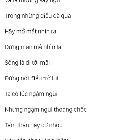
178.
Cân Bằng Giữa Trái Tim Và Lý Trí
Trong những điều đã qua
179.
Đỉnh Cao Của Trí Tuệ Chính Là Sự Đơn
Giản
Hãy mở mắt nhìn ra
180.
Thiên Đường Hay Địa Ngục - Chỉ Khác
Đừng mẫn mê nhìn lại
Nhau Ở Nhận Thức
181.
Giá Trị Của Tình Người Trong Lúc Khó
Sống là đi tới mãi
Khăn
Đừng nói điều trở lui
182.
Nghịch Cảnh Và Giải Thoát
183.
Tan Chảy Để Trở Về Đại Dương
Ta có lúc ngậm ngùi
184.
Giáo Dục Chân Chính
185.
Cả Thế Giới Này Được Tạo Ra Chỉ Là: “Vì
Nhưng ngậm ngùi thoáng chốc
Bạn”
Tấm thân này cơ nhọc
186.
Tình Yêu Của Tạo Hóa - Không Thiên Vị,
Không Phân Biệt