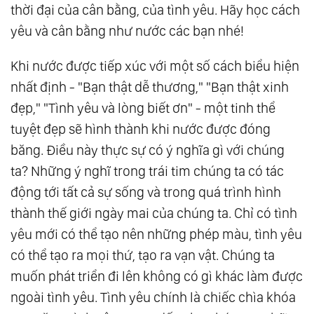
thời đại của cân bằng, của tình yêu. Hãy học cách
99.
Bản Chất Của Sự Sống
yêu và cân bằng như nước các bạn nhé!
100.
Viết Về Cái Không
101.
Cuộc Đại Khủng Hoảng
Khi nước được tiếp xúc với một số cách biểu hiện
nhất định - "Bạn thật dễ thương," "Bạn thật xinh
102.
Cuộc Đối Thoại Giữa Thiện Và Ác
đẹp," "Tình yêu và lòng biết ơn" - một tinh thể
103.
Thức Tỉnh Ảo
tuyệt đẹp sẽ hình thành khi nước được đóng
104.
Thế Giới Này Vốn Không Tồn Tại Bóng
băng. Điều này thực sự có ý nghĩa gì với chúng
Tối, Cái Lạnh Và Sự Xấu Xa
ta? Những ý nghĩ trong trái tim chúng ta có tác
105.
Chia Sẻ Pháp Đạo
động tới tất cả sự sống và trong quá trình hình
106.
Không Phân Biệt Là Tình Yêu Thương
thành thế giới ngày mai của chúng ta. Chỉ có tình
Lớn Lao Nhất
yêu mới có thể tạo nên những phép màu, tình yêu
107.
Khi Tôi Yêu Bản Thân Mình
có thể tạo ra mọi thứ, tạo ra vạn vật. Chúng ta
108.
Hạnh Phúc Thật Sự Là Gì?
muốn phát triển đi lên không có gì khác làm được
109.
Tất Cả Đều Là Ánh Sáng
ngoài tình yêu. Tình yêu chính là chiếc chìa khóa
110.
Đại Đồng