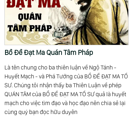
97.
Thượng Đế Muôn Màu
98.
Tùy Duyên
99.
Bản Chất Của Sự Sống
100.
Viết Về Cái Không
101.
Cuộc Đại Khủng Hoảng
102.
Cuộc Đối Thoại Giữa Thiện Và Ác
Bồ Đề Đạt Ma Quán Tâm Pháp
103.
Thức Tỉnh Ảo
Là tên chung cho ba thiên luận về Ngộ Tánh -
104.
Thế Giới Này Vốn Không Tồn Tại Bóng Tối, Cái
Huyết Mạch - và Phá Tướng của BỒ ĐỀ ĐẠT MA TỔ
Lạnh Và Sự Xấu Xa
SƯ. Chúng tôi nhận thấy ba Thiên Luận về phép
105.
Chia Sẻ Pháp Đạo
QUÁN TÂM của BỒ ĐỀ ĐẠT MA TỔ SƯ quả là huyết
106.
Không Phân Biệt Là Tình Yêu Thương Lớn Lao
mạch cho việc tìm đạo và học đạo nên chia sẻ lại
Nhất
cùng quý bạn đọc hữu duyên
107.
Khi Tôi Yêu Bản Thân Mình
108.
Hạnh Phúc Thật Sự Là Gì?