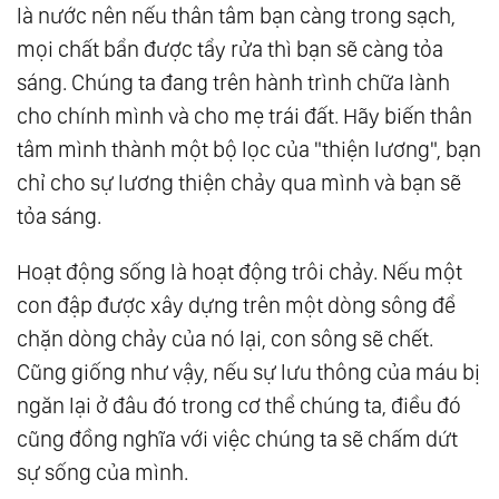
là nước nên nếu thân tâm bạn càng trong sạch,
Sáng Ẩn Mình Trong Bóng Tối
mọi chất bẩn được tẩy rửa thì bạn sẽ càng tỏa
147.
Tự Do Ý Chí - Món Quà Thiêng Liêng Của
sáng. Chúng ta đang trên hành trình chữa lành
Tạo Hóa
cho chính mình và cho mẹ trái đất. Hãy biến thân
148.
Là Chính Mình
tâm mình thành một bộ lọc của "thiện lương", bạn
149.
Dựa Vào Chính Mình - Bài Học Lớn Nhất
chỉ cho sự lương thiện chảy qua mình và bạn sẽ
Của Sự Trưởng Thành
tỏa sáng.
150.
Chưa Tu Chấp Kiểu Đời, Tu Rồi Chấp Kiểu
Hoạt động sống là hoạt động trôi chảy. Nếu một
Đạo
con đập được xây dựng trên một dòng sông để
151.
Người Vô Tình Nhất Lại Là Người Hữu
chặn dòng chảy của nó lại, con sông sẽ chết.
Tình Nhất
Cũng giống như vậy, nếu sự lưu thông của máu bị
152.
Người Thầy Vĩ Đại Nhất
ngăn lại ở đâu đó trong cơ thể chúng ta, điều đó
153.
Sở Thích Và Đam Mê
cũng đồng nghĩa với việc chúng ta sẽ chấm dứt
154.
Trở Thành Tình Yêu
sự sống của mình.
155.
Tất Cả Đều Là Phật