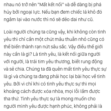
nhau nó trở nên "Mất kết nối" và dễ dàng bị phá
62.
Tu Tâm, Sửa Tính
hủy bởi ngoại lực. Nếu bạn đem chiếc lá khô đó
63.
Tiến Hoá
ngâm lại vào nước thì nó sẽ dẻo dai như cũ.
64.
Tình Yêu Thì Không Có Phân Biệt Và Phân
Biệt Chưa Bao Giờ Là Tình Yêu
Loài người chúng ta cũng vậy, khi không còn tình
65.
Cốt Lõi Của Tình Yêu
yêu thì chỉ cần một chút mâu thuẫn nhỏ cũng có
thể biến thành rạn nứt sâu sắc. Vậy điều thế giới
66.
Hiểu Và Thương
này cần là gì? Là tình yêu, là kết nối giữa người
67.
Thế Nào Là Yêu Thương Bản Thân?
với người, là trái tim yêu thương, biết rung động
68.
Đạo Là Gì?
và sẻ chia. Chúng ta đã quên mất tình yêu thực sự
69.
Xây Dựng Thiên Đường Tại Thế
là gì và chúng ta đang phải học lại bài học về tình
70.
28 Ngày Thực Hành Lòng Biết Ơn
yêu. Bởi vì chỉ khi có tình yêu thực sự thì mọi
71.
Xây Dựng Thiên Đường Tại Thế: Tâm Thức
khoảng cách được xóa nhòa, mọi lỗi lầm được
Đại Đồng
tha thứ. Tình yêu thực sự là mong muốn cho
72.
Tất Cả Chúng Ta Là Một, Hòa Hợp Chứ
người mình yêu được hạnh phúc, không phải là
Không Hòa Tan