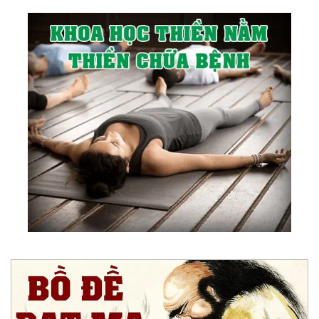
85.
Bàn Về Đạo Và Giáo
86.
Chữa Lành (Healing) Là Gì?
87.
Sức Mạnh Của Sự Dịu Dàng
88.
Tâm Lương Thiện Tỏa Sáng, Thơm Người Và
Cũng Ấm Mình
89.
Cách Dòng Ý Thức Tác Động Lên Cuộc Đời
Bạn
90.
Hành Trình Của Giác Ngộ
91.
Sáng Thế Chủ
92.
Người Thầy Lớn Nhất
93.
Phẩm Hạnh Của Lòng Vị Kỷ
94.
Con Đường Trung Đạo
95.
Chân Tâm
96.
Chân Ái