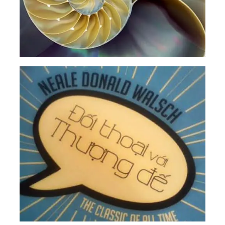
165.
Chánh - Là Khi Thế Giới Xích Lại Gần Nhau
166.
Tất Cả Chúng Ta Là Một
167.
Quy Luật Cân Bằng
168.
Trung Đạo - Nơi Vạn Vật Giao Hòa
169.
Khi Cảm Xúc Và Suy Nghĩ Hòa Làm Một
170.
Bộ Lọc Tình Yêu - Nơi Năng Lượng Được
Chuyển Hóa
171.
Thuận Duyên - Con Đường Bước Ra Khỏi Trò
Chơi Hai Mặt
172.
Hạt Mầm Của Khổ Đau
173.
Thuận Tự Nhiên Thì Tự Nhiên Thuận
174.
Sức Mạnh Của Sự Thật
175.
Tượng Đài Của Cái Tôi
176.
Ba Nền Tảng Của Sức Khỏe Toàn Diện