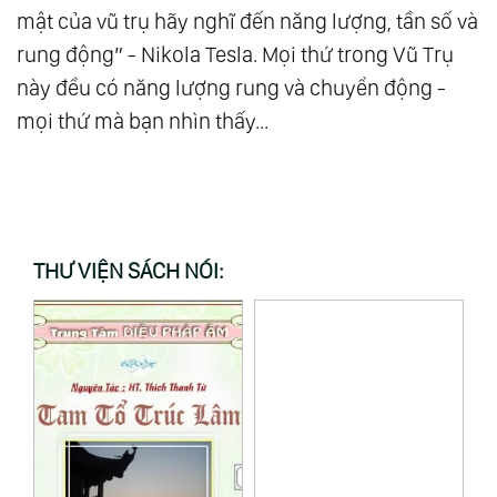
Tình Cảm Cá Nhân
mật của vũ trụ hãy nghĩ đến năng lượng, tần số và
144.
Nơi Giao Hòa Giữa Khoa Học Và Tâm Linh -
rung động” - Nikola Tesla. Mọi thứ trong Vũ Trụ
Cánh Cửa Thiên Đường
này đều có năng lượng rung và chuyển động -
145.
Người Giàu Có Nhất Thế Gian
mọi thứ mà bạn nhìn thấy...
146.
Thấy Đạo Trong Nghịch Lý - Khi Ánh Sáng Ẩn
Mình Trong Bóng Tối
147.
Tự Do Ý Chí - Món Quà Thiêng Liêng Của Tạo
Hóa
THƯ VIỆN SÁCH NÓI:
148.
Là Chính Mình
149.
Dựa Vào Chính Mình - Bài Học Lớn Nhất Của
Sự Trưởng Thành
150.
Chưa Tu Chấp Kiểu Đời, Tu Rồi Chấp Kiểu Đạo
151.
Người Vô Tình Nhất Lại Là Người Hữu Tình
Nhất