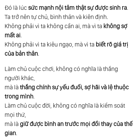
Đó là lúc
sức mạnh nội tâm thật sự được sinh ra
.
37.
Trở Về Nhất Nguyên - Chạm Điểm Cân
Ta trở nên tự chủ, bình thản và kiên định.
Bằng
Không phải vì ta không cần ai, mà vì ta
không sợ
38.
Đại Đồng Thánh Đức
mất ai
.
39.
Phương Pháp Chuyển Hóa Năng Lượng
Không phải vì ta kiêu ngạo, mà vì ta
biết rõ giá trị
40.
Đạo Của Tự Nhiên
của bản thân
.
41.
Hành Trang Bước Vào Kỷ Nguyên Mới
42.
Tự Do Ý Chí
Làm chủ cuộc chơi, không có nghĩa là thắng
43.
Người Vô Hình
người khác,
mà là
thắng chính sự yếu đuối, sợ hãi và lệ thuộc
44.
Không Có Thấu Hiểu, Không Thể Yêu
trong mình
.
Thương
Làm chủ cuộc đời, không có nghĩa là kiểm soát
45.
Tư Duy Siêu Tích Cực
mọi thứ,
46.
Sống Trọn Vẹn Từng Phút Giây
mà là
giữ được bình an trước mọi đổi thay của thế
47.
Sinh Mệnh Ánh Sáng
gian
.
48.
Tìm Lại Chính Mình