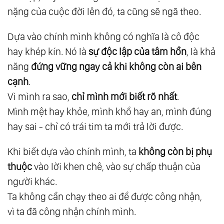
nặng của cuộc đời lên đó, ta cũng sẽ ngã theo.
27.
Tam Nguyên: Tim Lượng Tử - Nơi Tình Yêu
Bắt Đầu
Dựa vào chính mình không có nghĩa là cô độc
28.
Tam Nguyên: Ý Thức - Nhận Thức - Niềm
hay khép kín. Nó là
sự độc lập của tâm hồn
, là khả
Tin
năng
đứng vững ngay cả khi không còn ai bên
29.
Tam Nguyên: Thức Tỉnh Tế Bào
cạnh
.
30.
Tam Nguyên: Linh Hồn Ánh Sáng - Thân
Vì mình ra sao,
chỉ mình mới biết rõ nhất
.
Thể Ánh Sáng
Mình mệt hay khỏe, mình khổ hay an, mình đúng
hay sai - chỉ có trái tim ta mới trả lời được.
31.
Tam Nguyên: Sống Thiền - Bí Mật Trường
Sinh
Khi biết dựa vào chính mình, ta
không còn bị phụ
32.
Tam Nguyên: Tình Yêu Của Nước
thuộc
vào lời khen chê, vào sự chấp thuận của
33.
Tam Nguyên: Dòng Chảy Của Tình Yêu
người khác.
34.
Tam Nguyên: Thân-Tâm-Trí Hợp Nhất
Ta không cần chạy theo ai để được công nhận,
35.
Tam Nguyên: Giáo Dục Là Cốt Lõi
vì ta đã công nhận chính mình.
36.
Tam Nguyên: Thiền