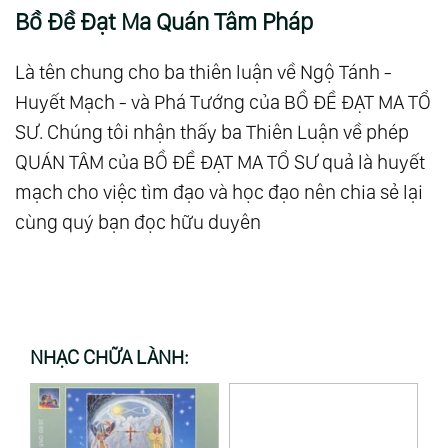
101.
Cuộc Đại Khủng Hoảng
Bồ Đề Đạt Ma Quán Tâm Pháp
156.
Niết Bàn Trong Luân Hồi
102.
Cuộc Đối Thoại Giữa Thiện Và Ác
157.
Thức Tỉnh
103.
Thức Tỉnh Ảo
Là tên chung cho ba thiên luận về Ngộ Tánh -
158.
Bí Mật Của Cái Chết
Huyết Mạch - và Phá Tướng của BỒ ĐỀ ĐẠT MA TỔ
104.
Thế Giới Này Vốn Không Tồn Tại Bóng Tối, Cái
159.
Hành Trình Chữa Lành
SƯ. Chúng tôi nhận thấy ba Thiên Luận về phép
Lạnh Và Sự Xấu Xa
160.
Bóng Tối - Chỉ Là Một Dạng Khác Của
QUÁN TÂM của BỒ ĐỀ ĐẠT MA TỔ SƯ quả là huyết
105.
Chia Sẻ Pháp Đạo
Ánh Sáng
mạch cho việc tìm đạo và học đạo nên chia sẻ lại
106.
Không Phân Biệt Là Tình Yêu Thương Lớn Lao
161.
Khi Lòng Người Đủ Bao Dung
cùng quý bạn đọc hữu duyên
Nhất
162.
Phiền Não Tức Bồ Đề
107.
Khi Tôi Yêu Bản Thân Mình
163.
Tự Do Là Khi Chẳng Cần Phải Là Gì Cả
108.
Hạnh Phúc Thật Sự Là Gì?
164.
Ngộ Không - Hành Trình Làm Chủ Tâm
109.
Tất Cả Đều Là Ánh Sáng
Tính
NHẠC CHỮA LÀNH:
110.
Đại Đồng
165.
Chánh - Là Khi Thế Giới Xích Lại Gần
111.
Cái Giá Của Sự Tỉnh Thức
Nhau
112.
Luật Của Một
166.
Tất Cả Chúng Ta Là Một