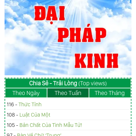
Chia Sẻ - Trải Lòng
(Top views)
Theo Ngày
Theo Tuần
Theo Tháng
116 -
Thức Tỉnh
108 -
Luật Của Một
105 -
Bản Chất Của Tình Mẫu Tử!
97 -
Bàn Về Chữ ‘Trung’