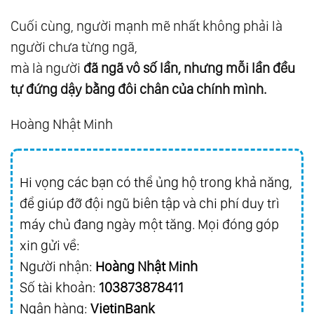
49.
Hành Trình Trở Về
Cuối cùng, người mạnh mẽ nhất không phải là
50.
Phương Pháp Trở Nên Nhất Thể Với Chúa,
người chưa từng ngã,
Phật
mà là người
đã ngã vô số lần, nhưng mỗi lần đều
51.
Thuận Tự Nhiên
tự đứng dậy bằng đôi chân của chính mình.
52.
Hành Trình Vĩ Đại Của Linh Hồn
Hoàng Nhật Minh
53.
Cảm Giác Tích Cực
54.
Vô Niệm - Vô Ngã
55.
Thay Đổi Bản Thân Là Thay Đổi Thế Giới
Hi vọng các bạn có thể ủng hộ trong khả năng,
56.
Góc Nhìn
để giúp đỡ đội ngũ biên tập và chi phí duy trì
57.
Thông Tin Là Năng Lượng
máy chủ đang ngày một tăng. Mọi đóng góp
58.
Làm Chủ Bản Năng
xin gửi về:
Người nhận:
Hoàng Nhật Minh
59.
Nhất Ngôn, Tất Sát
Số tài khoản:
103873878411
60.
Satan Chính Là Tình Yêu
Ngân hàng:
VietinBank
61.
Trí Tuệ Là Một Loại Hạnh Phúc