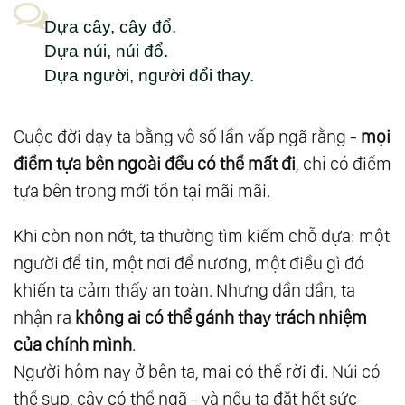
17.
Thiên Đường Và Địa Ngục
Dựa cây, cây đổ.
Dựa núi, núi đổ.
18.
Thượng Đế Và Quỷ Satan
Dựa người, người đổi thay.
19.
Hành Trình Của Linh Hồn
20.
Yêu Thương Vô Điều Kiện Và Yêu Thương
Cuộc đời dạy ta bằng vô số lần vấp ngã rằng -
mọi
Trong Minh Triết
điểm tựa bên ngoài đều có thể mất đi
, chỉ có điểm
21.
Góc Nhìn Hooponopono Từ Khoa Học
tựa bên trong mới tồn tại mãi mãi.
22.
Có Trí Tuệ “Ta” Sẽ Cứu Được “Mình”
23.
Tiến Nhập Đại Kỷ Nguyên
Khi còn non nớt, ta thường tìm kiếm chỗ dựa: một
24.
Vượt Qua Nhị Nguyên, Bước Vào Tam
người để tin, một nơi để nương, một điều gì đó
Nguyên - Con Đường Trung Đạo
khiến ta cảm thấy an toàn. Nhưng dần dần, ta
25.
Tam Nguyên: Nguyên Lý Vận Hành Bộ
nhận ra
không ai có thể gánh thay trách nhiệm
của chính mình
.
Máy Thiên Cơ
Người hôm nay ở bên ta, mai có thể rời đi. Núi có
26.
Tam Nguyên: Não Lượng Tử - Nơi Khởi
thể sụp, cây có thể ngã - và nếu ta đặt hết sức
Nguồn Trí Tuệ