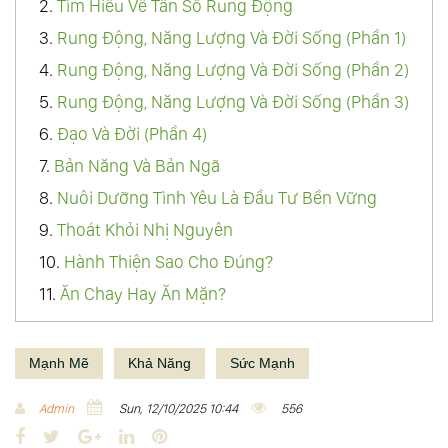
2.
Tìm Hiểu Về Tần Số Rung Động
73.
Yêu
3.
Rung Động, Năng Lượng Và Đời Sống (Phần 1)
74.
Vạn Vật Đồng Nhất Thể
4.
Rung Động, Năng Lượng Và Đời Sống (Phần 2)
75.
Thiên Địa Vạn Vật Đồng Nhất Thể
5.
Rung Động, Năng Lượng Và Đời Sống (Phần 3)
76.
Đạo Đức Kinh - Lão Tử
6.
Đạo Và Đời (Phần 4)
77.
Câu Chuyện Linh Hồn Nhỏ Và Mặt Trời
7.
Bản Năng Và Bản Ngã
78.
Hợp Nhất
8.
Nuôi Dưỡng Tình Yêu Là Đầu Tư Bền Vững
79.
Khoa Học Tâm Linh Kiến Đại Đồng
9.
Thoát Khỏi Nhị Nguyên
80.
Sự Thật - The Truth
10.
Hành Thiện Sao Cho Đúng?
81.
Ảo Ảnh
11.
Ăn Chay Hay Ăn Mặn?
82.
Sự Sống Của Đất - Hãy Bảo Vệ Đất
12.
Đâu Là Hạnh Phúc Thực Sự?
83.
Thượng Đế Bảo Ta Rằng...
13.
Tần Số Rung Và Luật Hấp Dẫn
Mạnh Mẽ
Khả Năng
Sức Mạnh
84.
Ma Khảo
14.
Cuộc Sống Cân Bằng
Admin
Sun, 12/10/2025 10:44
556
85.
Bàn Về Đạo Và Giáo
15.
Cốt Tủy Của Thiền
F
T
G
L
P
86.
Chữa Lành (Healing) Là Gì?