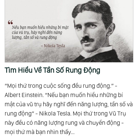
Thường Là Những Người Dễ Chịu Nhất
135.
Người Đã Lành - Không Có Gì Là Không Thể
Nói
136.
Trở Về Trung Đạo - Nơi Vô Và Hữu Gặp Nhau
137.
Là Chính Mình - Hành Trình Trở Về Tự Tính
138.
Giàu Có Là Khi Tâm Biết Đủ
139.
Hành Trình Của Linh Hồn: Từ Đau Khổ Đến
Tìm Hiểu Về Tần Số Rung Động
Cho Đi
140.
Ánh Sáng Của Tình Yêu Thương
“Mọi thứ trong cuộc sống đều rung động.” -
141.
Bạn Không Là Gì Cả Thì Bạn Là Tất Cả
Albert Einstein. “Nếu bạn muốn hiểu những bí
142.
Nỗi Sợ - Ảo Ảnh Của Tâm
mật của vũ trụ hãy nghĩ đến năng lượng, tần số và
143.
Người Có Tình Yêu Đại Đồng Sẽ Không Còn
rung động” - Nikola Tesla. Mọi thứ trong Vũ Trụ
Tình Cảm Cá Nhân
này đều có năng lượng rung và chuyển động -
144.
Nơi Giao Hòa Giữa Khoa Học Và Tâm Linh -
mọi thứ mà bạn nhìn thấy...