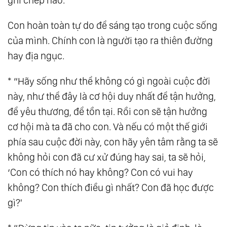
73.
Yêu
Con hoàn toàn tự do để sáng tạo trong cuộc sống
74.
Vạn Vật Đồng Nhất Thể
của mình. Chính con là người tạo ra thiên đường
75.
Thiên Địa Vạn Vật Đồng Nhất Thể
hay địa ngục.
76.
Đạo Đức Kinh - Lão Tử
77.
Câu Chuyện Linh Hồn Nhỏ Và Mặt Trời
* “Hãy sống như thể không có gì ngoài cuộc đời
78.
Hợp Nhất
này, như thể đây là cơ hội duy nhất để tận hưởng,
để yêu thương, để tồn tại. Rồi con sẽ tận hưởng
79.
Khoa Học Tâm Linh Kiến Đại Đồng
cơ hội mà ta đã cho con. Và nếu có một thế giới
80.
Sự Thật - The Truth
phía sau cuộc đời này, con hãy yên tâm rằng ta sẽ
81.
Ảo Ảnh
không hỏi con đã cư xử đúng hay sai, ta sẽ hỏi,
82.
Sự Sống Của Đất - Hãy Bảo Vệ Đất
‘Con có thích nó hay không? Con có vui hay
83.
Thượng Đế Bảo Ta Rằng...
không? Con thích điều gì nhất? Con đã học được
84.
Ma Khảo
gì?'
85.
Bàn Về Đạo Và Giáo
86.
Chữa Lành (Healing) Là Gì?