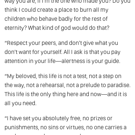
way you are, if I'm the one who made you? Do you
137.
Là Chính Mình - Hành Trình Trở Về Tự
think I could create a place to burn all my
Tính
children who behave badly for the rest of
eternity? What kind of god would do that?
138.
Giàu Có Là Khi Tâm Biết Đủ
139.
Hành Trình Của Linh Hồn: Từ Đau Khổ
“Respect your peers, and don't give what you
Đến Cho Đi
don't want for yourself. All I ask is that you pay
140.
Ánh Sáng Của Tình Yêu Thương
attention in your life—alertness is your guide.
141.
Bạn Không Là Gì Cả Thì Bạn Là Tất Cả
“My beloved, this life is not a test, not a step on
142.
Nỗi Sợ - Ảo Ảnh Của Tâm
the way, not a rehearsal, not a prelude to paradise.
143.
Người Có Tình Yêu Đại Đồng Sẽ Không
This life is the only thing here and now—and it is
Còn Tình Cảm Cá Nhân
all you need.
144.
Nơi Giao Hòa Giữa Khoa Học Và Tâm Linh
- Cánh Cửa Thiên Đường
“I have set you absolutely free, no prizes or
145.
Người Giàu Có Nhất Thế Gian
punishments, no sins or virtues, no one carries a
146.
Thấy Đạo Trong Nghịch Lý - Khi Ánh