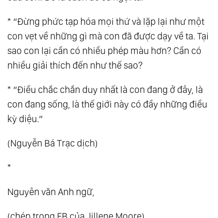
99.
Bản Chất Của Sự Sống
* “Đừng phức tạp hóa mọi thứ và lặp lại như một
100.
Viết Về Cái Không
con vẹt về những gì mà con đã được dạy về ta. Tại
101.
Cuộc Đại Khủng Hoảng
sao con lại cần có nhiều phép màu hơn? Cần có
102.
Cuộc Đối Thoại Giữa Thiện Và Ác
nhiều giải thích đến như thế sao?
103.
Thức Tỉnh Ảo
* “Điều chắc chắn duy nhất là con đang ở đây, là
104.
Thế Giới Này Vốn Không Tồn Tại Bóng
con đang sống, là thế giới này có đầy những điều
Tối, Cái Lạnh Và Sự Xấu Xa
kỳ diệu.”
105.
Chia Sẻ Pháp Đạo
106.
Không Phân Biệt Là Tình Yêu Thương
(Nguyễn Bá Trạc dịch)
Lớn Lao Nhất
*
107.
Khi Tôi Yêu Bản Thân Mình
108.
Hạnh Phúc Thật Sự Là Gì?
Nguyên văn Anh ngữ,
109.
Tất Cả Đều Là Ánh Sáng
(chép trong FB của Jillene Moore)
110.
Đại Đồng