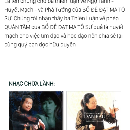
103.
Thức Tỉnh Ảo
Là tên chung cho ba thiên luận về Ngộ Tánh -
Huyết Mạch - và Phá Tướng của BỒ ĐỀ ĐẠT MA TỔ
104.
Thế Giới Này Vốn Không Tồn Tại Bóng Tối, Cái
SƯ. Chúng tôi nhận thấy ba Thiên Luận về phép
Lạnh Và Sự Xấu Xa
QUÁN TÂM của BỒ ĐỀ ĐẠT MA TỔ SƯ quả là huyết
105.
Chia Sẻ Pháp Đạo
mạch cho việc tìm đạo và học đạo nên chia sẻ lại
106.
Không Phân Biệt Là Tình Yêu Thương Lớn Lao
cùng quý bạn đọc hữu duyên
Nhất
107.
Khi Tôi Yêu Bản Thân Mình
108.
Hạnh Phúc Thật Sự Là Gì?
109.
Tất Cả Đều Là Ánh Sáng
NHẠC CHỮA LÀNH:
110.
Đại Đồng
111.
Cái Giá Của Sự Tỉnh Thức
112.
Luật Của Một
113.
Tất Cả Chúng Ta Đều Là Một
114.
Cuộc Sống Cân Bằng: Chìa Khóa Hài Hòa Từ