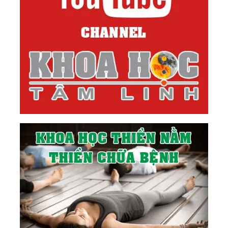
77.
Câu Chuyện Linh Hồn Nhỏ Và Mặt Trời
78.
Hợp Nhất
79.
Khoa Học Tâm Linh Kiến Đại Đồng
80.
Sự Thật - The Truth
81.
Ảo Ảnh
82.
Sự Sống Của Đất - Hãy Bảo Vệ Đất
83.
Thượng Đế Bảo Ta Rằng...
84.
Ma Khảo
85.
Bàn Về Đạo Và Giáo
86.
Chữa Lành (Healing) Là Gì?
87.
Sức Mạnh Của Sự Dịu Dàng
88.
Tâm Lương Thiện Tỏa Sáng, Thơm Người Và
Cũng Ấm Mình
89.
Cách Dòng Ý Thức Tác Động Lên Cuộc Đời