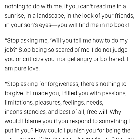
nothing to do with me. If you can't read me in a
Gì?
sunrise, in a landscape, in the look of your friends,
130.
Làm Mà Không Quan Tâm
in your son's eyes—you will find me in no book!
131.
Sẽ Chẳng Bao Giờ Có Ánh Sáng Cho Kẻ
Chưa Biết Bóng Tối Là Gì
“Stop asking me, ‘Will you tell me how to do my
132.
Mỗi Người Đều Đúng Trong Thế Giới Của
job?’ Stop being so scared of me. I do not judge
Họ
you or criticize you, nor get angry or bothered. I
am pure love.
133.
Khi Linh Hồn Khước Từ Tình Yêu Tinh
Tuyền
“Stop asking for forgiveness, there's nothing to
134.
Những Người Có Thể Vui Vẻ Với Sự Cô
forgive. If I made you, I filled you with passions,
Đơn Thường Là Những Người Dễ Chịu Nhất
limitations, pleasures, feelings, needs,
135.
Người Đã Lành - Không Có Gì Là Không
inconsistencies, and best of all, free will. Why
Thể Nói
would I blame you if you respond to something I
136.
Trở Về Trung Đạo - Nơi Vô Và Hữu Gặp
put in you? How could I punish you for being the
Nhau