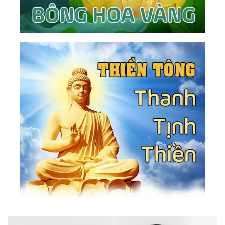
124.
Chỉ Hai Dạng Người Có Thể Vào Được Nước
Thiên Đàng
125.
Tình Yêu - Là Để Cho Người Khác Được Là
Chính Họ
126.
Ngừng Phân Biệt - Sự Sống Vĩnh Hằng
127.
Đức Hy Sinh Của Ánh Sáng
128.
Thấu Hiểu - Cội Nguồn Của Tình Yêu Thương
129.
Nếu Không Có Tối, Giá Trị Của Sáng Là Gì?
130.
Làm Mà Không Quan Tâm
131.
Sẽ Chẳng Bao Giờ Có Ánh Sáng Cho Kẻ Chưa
Biết Bóng Tối Là Gì
132.
Mỗi Người Đều Đúng Trong Thế Giới Của Họ
133.
Khi Linh Hồn Khước Từ Tình Yêu Tinh Tuyền
134.
Những Người Có Thể Vui Vẻ Với Sự Cô Đơn