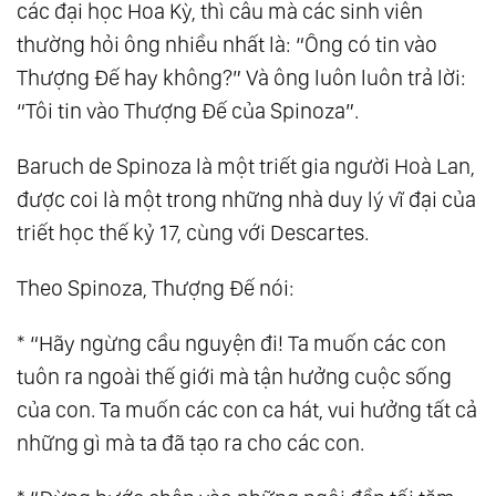
các đại học Hoa Kỳ, thì câu mà các sinh viên
17.
Thiên Đường Và Địa Ngục
thường hỏi ông nhiều nhất là: “Ông có tin vào
18.
Thượng Đế Và Quỷ Satan
Thượng Đế hay không?” Và ông luôn luôn trả lời:
19.
Hành Trình Của Linh Hồn
“Tôi tin vào Thượng Đế của Spinoza”.
20.
Yêu Thương Vô Điều Kiện Và Yêu Thương
Baruch de Spinoza là một triết gia người Hoà Lan,
Trong Minh Triết
được coi là một trong những nhà duy lý vĩ đại của
21.
Góc Nhìn Hooponopono Từ Khoa Học
triết học thế kỷ 17, cùng với Descartes.
22.
Có Trí Tuệ “Ta” Sẽ Cứu Được “Mình”
23.
Tiến Nhập Đại Kỷ Nguyên
Theo Spinoza, Thượng Đế nói:
24.
Vượt Qua Nhị Nguyên, Bước Vào Tam
* “Hãy ngừng cầu nguyện đi! Ta muốn các con
Nguyên - Con Đường Trung Đạo
tuôn ra ngoài thế giới mà tận hưởng cuộc sống
25.
Tam Nguyên: Nguyên Lý Vận Hành Bộ
của con. Ta muốn các con ca hát, vui hưởng tất cả
Máy Thiên Cơ
những gì mà ta đã tạo ra cho các con.
26.
Tam Nguyên: Não Lượng Tử - Nơi Khởi
Nguồn Trí Tuệ