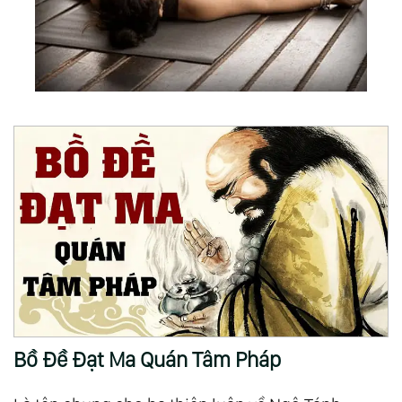
Bạn
90.
Hành Trình Của Giác Ngộ
91.
Sáng Thế Chủ
92.
Người Thầy Lớn Nhất
93.
Phẩm Hạnh Của Lòng Vị Kỷ
94.
Con Đường Trung Đạo
95.
Chân Tâm
96.
Chân Ái
97.
Thượng Đế Muôn Màu
98.
Tùy Duyên
99.
Bản Chất Của Sự Sống
100.
Viết Về Cái Không
101.
Cuộc Đại Khủng Hoảng
Bồ Đề Đạt Ma Quán Tâm Pháp
102.
Cuộc Đối Thoại Giữa Thiện Và Ác