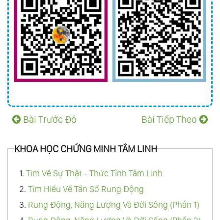
178.
Cân Bằng Giữa Trái Tim Và Lý Trí
179.
Đỉnh Cao Của Trí Tuệ Chính Là Sự Đơn
Giản
180.
Thiên Đường Hay Địa Ngục - Chỉ Khác
Nhau Ở Nhận Thức
181.
Giá Trị Của Tình Người Trong Lúc Khó
Khăn
Bài Trước Đó
Bài Tiếp Theo
182.
Nghịch Cảnh Và Giải Thoát
183.
Tan Chảy Để Trở Về Đại Dương
KHOA HỌC CHỨNG MINH TÂM LINH
184.
Giáo Dục Chân Chính
185.
Cả Thế Giới Này Được Tạo Ra Chỉ Là: “Vì
1.
Tìm Về Sự Thật - Thức Tỉnh Tâm Linh
Bạn”
2.
Tìm Hiểu Về Tần Số Rung Động
186.
Tình Yêu Của Tạo Hóa - Không Thiên Vị,
3.
Rung Động, Năng Lượng Và Đời Sống (Phần 1)
Không Phân Biệt