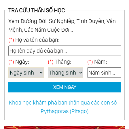
27.
Tam Nguyên: Tim Lượng Tử - Nơi Tình Yêu Bắt
Đầu
TRA CỨU THẦN SỐ HỌC
28.
Tam Nguyên: Ý Thức - Nhận Thức - Niềm Tin
Xem Đường Đời, Sự Nghiệp, Tình Duyên, Vận
29.
Tam Nguyên: Thức Tỉnh Tế Bào
Mệnh, Các Năm Cuộc Đời...
30.
Tam Nguyên: Linh Hồn Ánh Sáng - Thân Thể
(*)
Họ và tên của bạn:
Ánh Sáng
31.
Tam Nguyên: Sống Thiền - Bí Mật Trường Sinh
(*)
Ngày:
(*)
Tháng:
(*)
Năm:
32.
Tam Nguyên: Tình Yêu Của Nước
33.
Tam Nguyên: Dòng Chảy Của Tình Yêu
34.
Tam Nguyên: Thân-Tâm-Trí Hợp Nhất
XEM NGAY
35.
Tam Nguyên: Giáo Dục Là Cốt Lõi
36.
Tam Nguyên: Thiền
Khoa học khám phá bản thân qua các con số -
Pythagoras (Pitago)
37.
Trở Về Nhất Nguyên - Chạm Điểm Cân Bằng
38.
Đại Đồng Thánh Đức