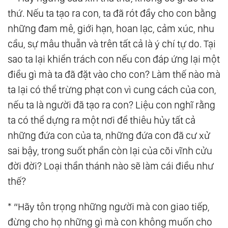
thứ. Nếu ta tạo ra con, ta đã rót đầy cho con bằng
49.
Hành Trình Trở Về
những đam mê, giới hạn, hoan lạc, cảm xúc, nhu
50.
Phương Pháp Trở Nên Nhất Thể Với Chúa,
cầu, sự mâu thuẫn và trên tất cả là ý chí tự do. Tại
Phật
sao ta lại khiển trách con nếu con đáp ứng lại một
51.
Thuận Tự Nhiên
điều gì mà ta đã đặt vào cho con? Làm thế nào mà
52.
Hành Trình Vĩ Đại Của Linh Hồn
ta lại có thể trừng phạt con vì cung cách của con,
53.
Cảm Giác Tích Cực
nếu ta là người đã tạo ra con? Liệu con nghĩ rằng
54.
Vô Niệm - Vô Ngã
ta có thể dựng ra một nơi để thiêu hủy tất cả
55.
Thay Đổi Bản Thân Là Thay Đổi Thế Giới
những đứa con của ta, những đứa con đã cư xử
56.
Góc Nhìn
sai bậy, trong suốt phần còn lại của cõi vĩnh cửu
57.
Thông Tin Là Năng Lượng
đời đời? Loại thần thánh nào sẽ làm cái điều như
58.
Làm Chủ Bản Năng
thế?
59.
Nhất Ngôn, Tất Sát
* “Hãy tôn trọng những người mà con giao tiếp,
60.
Satan Chính Là Tình Yêu
đừng cho họ những gì mà con không muốn cho
61.
Trí Tuệ Là Một Loại Hạnh Phúc