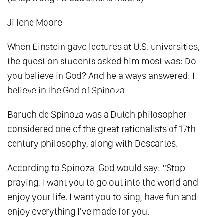
111.
Cái Giá Của Sự Tỉnh Thức
Jillene Moore
112.
Luật Của Một
113.
Tất Cả Chúng Ta Đều Là Một
When Einstein gave lectures at U.S. universities,
114.
Cuộc Sống Cân Bằng: Chìa Khóa Hài Hòa
the question students asked him most was: Do
you believe in God? And he always answered: I
Từ Tam Nguyên
believe in the God of Spinoza.
115.
Nhất Nguyên: Cội Nguồn Của Nhị
Nguyên Và Tam Nguyên
Baruch de Spinoza was a Dutch philosopher
116.
Đạo - Tính Không: Nền Tảng Vô Hình Của
considered one of the great rationalists of 17th
Vạn Hữu
century philosophy, along with Descartes.
117.
Tự Do Giữa Những Xiềng Xích Vô Hình
According to Spinoza, God would say: “Stop
118.
Độc Lập - Tự Do - Hạnh Phúc
praying. I want you to go out into the world and
119.
Cách Mạng Nội Tâm - Cuộc Cách Mạng
enjoy your life. I want you to sing, have fun and
Lớn Nhất Của Loài Người
enjoy everything I've made for you.
120.
Thế Giới Bên Trong - Thế Giới Bên Ngoài