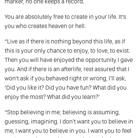
marker, no one keeps a record.
Sáng Ẩn Mình Trong Bóng Tối
You are absolutely free to create in your life. It’s
147.
Tự Do Ý Chí - Món Quà Thiêng Liêng Của
you who creates heaven or hell.
Tạo Hóa
148.
Là Chính Mình
“Live as if there is nothing beyond this life, as if
149.
Dựa Vào Chính Mình - Bài Học Lớn Nhất
this is your only chance to enjoy, to love, to exist.
Của Sự Trưởng Thành
Then you will have enjoyed the opportunity I gave
150.
Chưa Tu Chấp Kiểu Đời, Tu Rồi Chấp Kiểu
you. And if there is an afterlife, rest assured that I
Đạo
won't ask if you behaved right or wrong, I'll ask,
‘Did you like it? Did you have fun? What did you
151.
Người Vô Tình Nhất Lại Là Người Hữu
enjoy the most? What did you learn?’
Tình Nhất
152.
Người Thầy Vĩ Đại Nhất
“Stop believing in me; believing is assuming,
153.
Sở Thích Và Đam Mê
guessing, imagining. I don't want you to believe in
154.
Trở Thành Tình Yêu
me, I want you to believe in you. I want you to feel
155.
Tất Cả Đều Là Phật