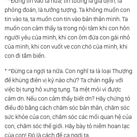
* “Đừng tin vào ta nữa; tin tưởng là giả định, là
87.
Sức Mạnh Của Sự Dịu Dàng
phỏng đoán, là tưởng tượng. Ta không muốn con
88.
Tâm Lương Thiện Tỏa Sáng, Thơm Người
tin vào ta, ta muốn con tin vào bản thân mình. Ta
muốn con cảm thấy ta trong nội tâm khi con hôn
Và Cũng Ấm Mình
người yêu của mình, khi con ôm đứa con gái nhỏ
89.
Cách Dòng Ý Thức Tác Động Lên Cuộc
của mình, khi con vuốt ve con chó của mình, khi
Đời Bạn
con đi tắm biển.
90.
Hành Trình Của Giác Ngộ
91.
Sáng Thế Chủ
* “Đừng ca ngợi ta nữa. Con nghĩ ta là loại Thượng
92.
Người Thầy Lớn Nhất
đế khùng điên vị kỷ nào chứ? Ta chán ngấy với
93.
Phẩm Hạnh Của Lòng Vị Kỷ
việc bị tung hô xưng tụng. Ta mệt mỏi vì được
94.
Con Đường Trung Đạo
cảm ơn. Nếu con cảm thấy biết ơn? Hãy chứng tỏ
95.
Chân Tâm
điều đó bằng cách chăm sóc bản thân, chăm sóc
96.
Chân Ái
sức khỏe của con, chăm sóc các mối quan hệ của
con, chăm sóc thế giới. Hãy bày tỏ niềm hoan lạc
97.
Thượng Đế Muôn Màu
của con! Đó là cách để ca ngợi ta.
98.
Tùy Duyên