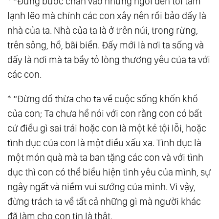
* “Đừng bước chân vào những ngôi đền tối tăm
27.
Tam Nguyên: Tim Lượng Tử - Nơi Tình Yêu
lạnh lẽo mà chính các con xây nên rồi bảo đấy là
Bắt Đầu
nhà của ta. Nhà của ta là ở trên núi, trong rừng,
trên sông, hồ, bãi biển. Đấy mới là nơi ta sống và
28.
Tam Nguyên: Ý Thức - Nhận Thức - Niềm
đấy là nơi mà ta bầy tỏ lòng thương yêu của ta với
Tin
các con.
29.
Tam Nguyên: Thức Tỉnh Tế Bào
30.
Tam Nguyên: Linh Hồn Ánh Sáng - Thân
* “Đừng đổ thừa cho ta về cuộc sống khốn khổ
Thể Ánh Sáng
của con; Ta chưa hề nói với con rằng con có bất
31.
Tam Nguyên: Sống Thiền - Bí Mật Trường
cứ điều gì sai trái hoặc con là một kẻ tội lỗi, hoặc
Sinh
tình dục của con là một điều xấu xa. Tình dục là
32.
Tam Nguyên: Tình Yêu Của Nước
một món quà mà ta ban tặng các con và với tình
33.
Tam Nguyên: Dòng Chảy Của Tình Yêu
dục thì con có thể biểu hiện tình yêu của mình, sự
34.
Tam Nguyên: Thân-Tâm-Trí Hợp Nhất
ngây ngất và niềm vui sướng của mình. Vì vậy,
đừng trách ta về tất cả những gì mà người khác
35.
Tam Nguyên: Giáo Dục Là Cốt Lõi
đã làm cho con tin là thật.
36.
Tam Nguyên: Thiền