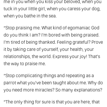
me in you when you kiss your beloved, when you
156.
Niết Bàn Trong Luân Hồi
tuck in your little girl, when you caress your dog,
157.
Thức Tỉnh
when you bathe in the sea.
158.
Bí Mật Của Cái Chết
“Stop praising me. What kind of egomaniac God
159.
Hành Trình Chữa Lành
do you think I am? I'm bored with being praised.
160.
Bóng Tối - Chỉ Là Một Dạng Khác Của
I'm tired of being thanked. Feeling grateful? Prove
Ánh Sáng
it by taking care of yourself, your health, your
161.
Khi Lòng Người Đủ Bao Dung
relationships, the world. Express your joy! That's
162.
Phiền Não Tức Bồ Đề
the way to praise me.
163.
Tự Do Là Khi Chẳng Cần Phải Là Gì Cả
“Stop complicating things and repeating as a
164.
Ngộ Không - Hành Trình Làm Chủ Tâm
parrot what you've been taught about me. Why do
Tính
you need more miracles? So many explanations?
165.
Chánh - Là Khi Thế Giới Xích Lại Gần
Nhau
“The only thing for sure is that you are here, that
166.
Tất Cả Chúng Ta Là Một