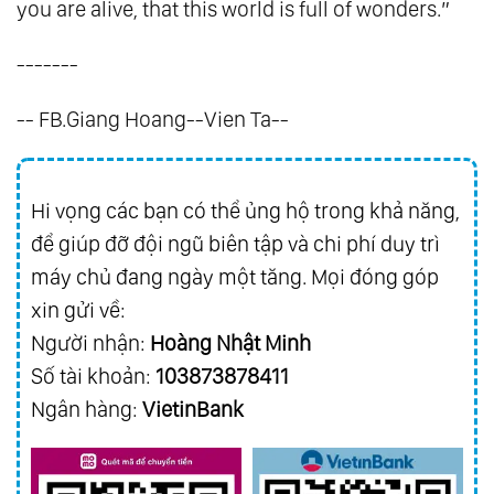
you are alive, that this world is full of wonders.”
167.
Quy Luật Cân Bằng
-------
168.
Trung Đạo - Nơi Vạn Vật Giao Hòa
169.
Khi Cảm Xúc Và Suy Nghĩ Hòa Làm Một
-- FB.Giang Hoang--Vien Ta--
170.
Bộ Lọc Tình Yêu - Nơi Năng Lượng Được
Chuyển Hóa
171.
Thuận Duyên - Con Đường Bước Ra Khỏi
Hi vọng các bạn có thể ủng hộ trong khả năng,
để giúp đỡ đội ngũ biên tập và chi phí duy trì
Trò Chơi Hai Mặt
máy chủ đang ngày một tăng. Mọi đóng góp
172.
Hạt Mầm Của Khổ Đau
xin gửi về:
173.
Thuận Tự Nhiên Thì Tự Nhiên Thuận
Người nhận:
Hoàng Nhật Minh
174.
Sức Mạnh Của Sự Thật
Số tài khoản:
103873878411
175.
Tượng Đài Của Cái Tôi
Ngân hàng:
VietinBank
176.
Ba Nền Tảng Của Sức Khỏe Toàn Diện
177.
Khi Mất Rồi Mới Thấy Biết Ơn Những Gì
Mình Đang Có