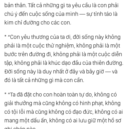
bản thân. Tất cả những gì ta yêu cầu là con phải
62.
Tu Tâm, Sửa Tính
chú ý đến cuộc sống của mình — sự tỉnh táo là
63.
Tiến Hoá
kim chỉ đường cho các con.
64.
Tình Yêu Thì Không Có Phân Biệt Và Phân
Biệt Chưa Bao Giờ Là Tình Yêu
* “Con yêu thương của ta ơi, đời sống này không
65.
Cốt Lõi Của Tình Yêu
phải là một cuộc thử nghiệm, không phải là một
bước trên đường đi, không phải là một cuộc diễn
66.
Hiểu Và Thương
tập, không phải là khúc dạo đầu của thiên đường.
67.
Thế Nào Là Yêu Thương Bản Thân?
Đời sống này là duy nhất ở đây và bây giờ — và
68.
Đạo Là Gì?
đó là tất cả những gì mà con cần.
69.
Xây Dựng Thiên Đường Tại Thế
70.
28 Ngày Thực Hành Lòng Biết Ơn
* “Ta đã đặt cho con hoàn toàn tự do, không có
71.
Xây Dựng Thiên Đường Tại Thế: Tâm Thức
giải thưởng mà cũng không có hình phạt, không
Đại Đồng
có tội lỗi mà cũng không có đạo đức, không có ai
72.
Tất Cả Chúng Ta Là Một, Hòa Hợp Chứ
mang một dấu ấn, không có ai lưu giữ một hồ sơ
Không Hòa Tan
ghi chép nào.