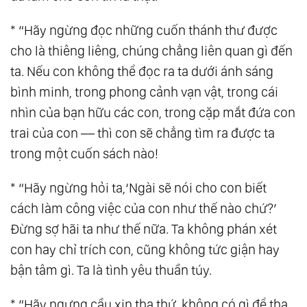
37.
Trở Về Nhất Nguyên - Chạm Điểm Cân
* “Hãy ngừng đọc những cuốn thánh thư được
Bằng
cho là thiêng liêng, chúng chẳng liên quan gì đến
38.
Đại Đồng Thánh Đức
ta. Nếu con không thể đọc ra ta dưới ánh sáng
39.
Phương Pháp Chuyển Hóa Năng Lượng
bình minh, trong phong cảnh vạn vật, trong cái
40.
Đạo Của Tự Nhiên
nhìn của bạn hữu các con, trong cặp mắt đứa con
41.
Hành Trang Bước Vào Kỷ Nguyên Mới
trai của con — thì con sẽ chẳng tìm ra được ta
42.
Tự Do Ý Chí
trong một cuốn sách nào!
43.
Người Vô Hình
* “Hãy ngừng hỏi ta,‘Ngài sẽ nói cho con biết
44.
Không Có Thấu Hiểu, Không Thể Yêu
cách làm công việc của con như thế nào chứ?’
Thương
Đừng sợ hãi ta như thế nữa. Ta không phán xét
45.
Tư Duy Siêu Tích Cực
con hay chỉ trích con, cũng không tức giận hay
46.
Sống Trọn Vẹn Từng Phút Giây
bận tâm gì. Ta là tình yêu thuần túy.
47.
Sinh Mệnh Ánh Sáng
* “Hãy ngưng cầu xin tha thứ, không có gì để tha
48.
Tìm Lại Chính Mình