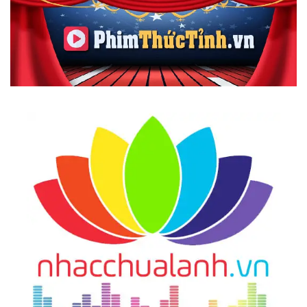
39.
Phương Pháp Chuyển Hóa Năng Lượng
40.
Đạo Của Tự Nhiên
41.
Hành Trang Bước Vào Kỷ Nguyên Mới
42.
Tự Do Ý Chí
43.
Người Vô Hình
44.
Không Có Thấu Hiểu, Không Thể Yêu Thương
45.
Tư Duy Siêu Tích Cực
46.
Sống Trọn Vẹn Từng Phút Giây
47.
Sinh Mệnh Ánh Sáng
48.
Tìm Lại Chính Mình
49.
Hành Trình Trở Về
50.
Phương Pháp Trở Nên Nhất Thể Với Chúa,
Phật
51.
Thuận Tự Nhiên