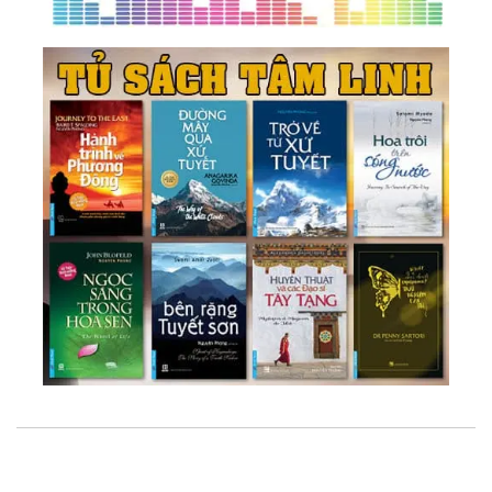
52.
Hành Trình Vĩ Đại Của Linh Hồn
53.
Cảm Giác Tích Cực
54.
Vô Niệm - Vô Ngã
55.
Thay Đổi Bản Thân Là Thay Đổi Thế Giới
56.
Góc Nhìn
57.
Thông Tin Là Năng Lượng
58.
Làm Chủ Bản Năng
59.
Nhất Ngôn, Tất Sát
60.
Satan Chính Là Tình Yêu
61.
Trí Tuệ Là Một Loại Hạnh Phúc
62.
Tu Tâm, Sửa Tính
63.
Tiến Hoá
64.
Tình Yêu Thì Không Có Phân Biệt Và Phân Biệt
Chưa Bao Giờ Là Tình Yêu