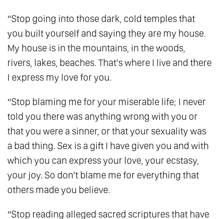
121.
Khổ Đế - Cầu Bất Đắc Khổ
“Stop going into those dark, cold temples that
122.
Thân - Tâm - Trí: Hành Trình Trở Về Với
you built yourself and saying they are my house.
Không
My house is in the mountains, in the woods,
123.
Đối Diện Nỗi Sợ - Hành Trình Trở Về Với
rivers, lakes, beaches. That's where I live and there
Sự Can Đảm
I express my love for you.
124.
Chỉ Hai Dạng Người Có Thể Vào Được
“Stop blaming me for your miserable life; I never
Nước Thiên Đàng
told you there was anything wrong with you or
125.
Tình Yêu - Là Để Cho Người Khác Được
that you were a sinner, or that your sexuality was
Là Chính Họ
a bad thing. Sex is a gift I have given you and with
126.
Ngừng Phân Biệt - Sự Sống Vĩnh Hằng
which you can express your love, your ecstasy,
127.
Đức Hy Sinh Của Ánh Sáng
your joy. So don't blame me for everything that
128.
Thấu Hiểu - Cội Nguồn Của Tình Yêu
others made you believe.
Thương
“Stop reading alleged sacred scriptures that have
129.
Nếu Không Có Tối, Giá Trị Của Sáng Là