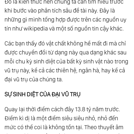
Đó là kiến thức nền chúng ta cần tìm hiểu trước
137.
Là Chính Mình - Hành Trình Trở Về Tự
khi bước vào phân tích sâu đề tài này. Đây là
Tính
những gì mình tổng hợp được trên các nguồn uy
138.
Giàu Có Là Khi Tâm Biết Đủ
tín như wikipedia và một số nguồn tin cậy khác.
139.
Hành Trình Của Linh Hồn: Từ Đau Khổ
Các bạn thấy đó vật chất không hề mất đi mà chỉ
Đến Cho Đi
được chuyển đổi từ dạng này qua dạng khác sau
140.
Ánh Sáng Của Tình Yêu Thương
mỗi chu kỳ sinh diệt của bất kỳ sinh vật nào trong
141.
Bạn Không Là Gì Cả Thì Bạn Là Tất Cả
vũ trụ này, kể cả các thiên hệ, ngân hà, hay kể cả
142.
Nỗi Sợ - Ảo Ảnh Của Tâm
đại vũ trụ của chúng ta.
143.
Người Có Tình Yêu Đại Đồng Sẽ Không
SỰ SINH DIỆT CỦA ĐẠI VŨ TRỤ
Còn Tình Cảm Cá Nhân
144.
Nơi Giao Hòa Giữa Khoa Học Và Tâm Linh
Quay lại thời điểm cách đây 13.8 tỷ năm trước.
- Cánh Cửa Thiên Đường
Điểm kì dị là một điểm siêu siêu nhỏ, nhỏ đến
145.
Người Giàu Có Nhất Thế Gian
mức có thể coi là không tồn tại. Theo thuyết âm
146.
Thấy Đạo Trong Nghịch Lý - Khi Ánh