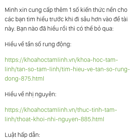
111.
Cái Giá Của Sự Tỉnh Thức
Mình xin cung cấp thêm 1 số kiến thức nền cho
các bạn tìm hiểu trước khi đi sâu hơn vào đề tài
112.
Luật Của Một
này. Bạn nào đã hiểu rồi thì có thể bỏ qua:
113.
Tất Cả Chúng Ta Đều Là Một
114.
Cuộc Sống Cân Bằng: Chìa Khóa Hài Hòa
Hiểu về tần số rung động:
Từ Tam Nguyên
115.
Nhất Nguyên: Cội Nguồn Của Nhị
https://khoahoctamlinh.vn/khoa-hoc-tam-
linh/tan-so-tam-linh/tim-hieu-ve-tan-so-rung-
Nguyên Và Tam Nguyên
dong-875.html
116.
Đạo - Tính Không: Nền Tảng Vô Hình Của
Vạn Hữu
Hiểu về nhị nguyên:
117.
Tự Do Giữa Những Xiềng Xích Vô Hình
118.
Độc Lập - Tự Do - Hạnh Phúc
https://khoahoctamlinh.vn/thuc-tinh-tam-
linh/thoat-khoi-nhi-nguyen-885.html
119.
Cách Mạng Nội Tâm - Cuộc Cách Mạng
Lớn Nhất Của Loài Người
Luật hấp dẫn:
120.
Thế Giới Bên Trong - Thế Giới Bên Ngoài