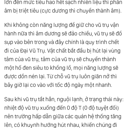
lớn đến mức tiêu hao hết sạch nhiên liệu thì phần
187.
Giá Trị Sống - Thước Đo Của Hạnh Phúc
âm bị triệt tiêu (cực dương thì chuyển thành âm).
188.
Bình Thản Giữa Dòng Đời Bất Định
Khi không còn năng lượng để giữ cho vũ trụ vận
189.
Chuyển Hóa Nghiệp
hành nữa thì âm dương sẽ đảo chiều, vũ trụ sẽ đổ
190.
Phật Ở Trong Tâm
sụp vào bên trong và đây chính là quy trình chết
191.
Nụ Cười Của Phật Di Lặc
đi của Đại Vũ Trụ. Vật chất bắt đầu bị hút lại vùng
192.
Vượt Ra Ngoài Nhân Quả
tâm của vũ trụ, tâm của vũ trụ sẽ chuyển thành
193.
Giáo Dục Thuận Tự Nhiên - Đừng Bắt Cá
một hố đen siêu to khổng lồ, mọi năng lượng sẽ
Leo Cây
được dồn nén lại. Từ chỗ vũ trụ luôn giãn nở thì
194.
Từ Bi Với Chính Mình - Cội Nguồn Của
bây giờ lại co vào với tốc độ ngày một nhanh.
Mọi Yêu Thương
Sau khi vũ trụ tắt hẳn, nguội lạnh, ở trạng thái này:
195.
Thượng Đế Ở Khắp Muôn Nơi
nhiệt độ vũ trụ xuống đến 0 độ T (0 độ tuyệt đối)
196.
Khi Tình Yêu Với Chính Mình Chưa Đủ
nên trường hấp dẫn giữa các quán hệ thống tăng
197.
Tình Yêu Thì Không Có Bài Xích
lên, có khuynh hướng hút nhau, khiến chúng đi
198.
Khi Ta Trưởng Thành