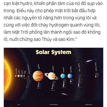
cạn kiệt hydro, khiến phần tâm của nó đổ sụp vào
37.
Trở Về Nhất Nguyên - Chạm Điểm Cân
trong. Điều này cho phép mặt trời bắt đầu hợp
Bằng
nhất các nguyên tố nặng hơn trong vùng lõi và
38.
Đại Đồng Thánh Đức
cùng với việc đốt cháy hydrogen quanh vùng lõi,
39.
Phương Pháp Chuyển Hóa Năng Lượng
làm Mặt Trời phồng lên thành ngôi sao đỏ khổng
40.
Đạo Của Tự Nhiên
lồ, nuốt chửng sao Thủy và sao Kim."
41.
Hành Trang Bước Vào Kỷ Nguyên Mới
42.
Tự Do Ý Chí
43.
Người Vô Hình
44.
Không Có Thấu Hiểu, Không Thể Yêu
Thương
45.
Tư Duy Siêu Tích Cực
46.
Sống Trọn Vẹn Từng Phút Giây
47.
Sinh Mệnh Ánh Sáng
48.
Tìm Lại Chính Mình