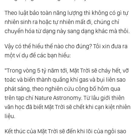
27.
Tam Nguyên: Tim Lượng Tử - Nơi Tình Yêu
Theo luật bảo toàn năng lượng thì không có gì tự
Bắt Đầu
nhiên sinh ra hoặc tự nhiên mất đi, chúng chỉ
28.
Tam Nguyên: Ý Thức - Nhận Thức - Niềm
chuyển hóa từ dạng này sang dạng khác mà thôi.
Tin
Vậy có thể hiểu thế nào cho đúng? Tôi xin đưa ra
29.
Tam Nguyên: Thức Tỉnh Tế Bào
một ví dụ để các bạn hiểu:
30.
Tam Nguyên: Linh Hồn Ánh Sáng - Thân
Thể Ánh Sáng
"Trong vòng 5 tỷ năm tới, Mặt Trời sẽ cháy hết, vỡ
31.
Tam Nguyên: Sống Thiền - Bí Mật Trường
toác và biến thành quầng khí gas và bụi liên sao
Sinh
phát sáng, theo nghiên cứu công bố hôm qua
32.
Tam Nguyên: Tình Yêu Của Nước
trên tạp chí Nature Astronomy. Từ lâu giới thiên
33.
Tam Nguyên: Dòng Chảy Của Tình Yêu
văn học đã biết Mặt Trời sẽ chết khi cạn kiệt nhiên
34.
Tam Nguyên: Thân-Tâm-Trí Hợp Nhất
liệu.
35.
Tam Nguyên: Giáo Dục Là Cốt Lõi
Kết thúc của Mặt Trời sẽ đến khi lõi của ngôi sao
36.
Tam Nguyên: Thiền