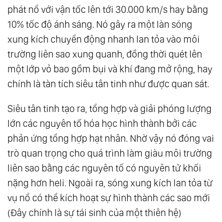
phát nổ với vận tốc lên tới 30.000 km/s hay bằng
99.
Bản Chất Của Sự Sống
10% tốc độ ánh sáng. Nó gây ra một làn sóng
100.
Viết Về Cái Không
xung kích chuyển động nhanh lan tỏa vào môi
101.
Cuộc Đại Khủng Hoảng
trường liên sao xung quanh, đồng thời quét lên
102.
Cuộc Đối Thoại Giữa Thiện Và Ác
một lớp vỏ bao gồm bụi và khí đang mở rộng, hay
103.
Thức Tỉnh Ảo
chính là tàn tích siêu tân tinh như được quan sát.
104.
Thế Giới Này Vốn Không Tồn Tại Bóng
Siêu tân tinh tạo ra, tổng hợp và giải phóng lượng
Tối, Cái Lạnh Và Sự Xấu Xa
lớn các nguyên tố hóa học hình thành bởi các
105.
Chia Sẻ Pháp Đạo
phản ứng tổng hợp hạt nhân. Nhờ vậy nó đóng vai
106.
Không Phân Biệt Là Tình Yêu Thương
trò quan trọng cho quá trình làm giàu môi trường
Lớn Lao Nhất
liên sao bằng các nguyên tố có nguyên tử khối
107.
Khi Tôi Yêu Bản Thân Mình
nặng hơn heli. Ngoài ra, sóng xung kích lan tỏa từ
108.
Hạnh Phúc Thật Sự Là Gì?
vụ nổ có thể kích hoạt sự hình thành các sao mới
109.
Tất Cả Đều Là Ánh Sáng
(Đây chính là sự tái sinh của một thiên hệ)
110.
Đại Đồng