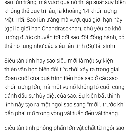
sao lùn trắng, mà vượt quá nó thì áp suất suy biến
87.
Sức Mạnh Của Sự Dịu Dàng
không thể duy trì lâu, là khoảng 1,4 khối lượng
88.
Tâm Lương Thiện Tỏa Sáng, Thơm Người
Mặt Trời. Sao lùn trắng mà vượt quá giới hạn này
Và Cũng Ấm Mình
(gọi là giới hạn Chandrasekhar), chủ yếu do khối
89.
Cách Dòng Ý Thức Tác Động Lên Cuộc
lượng được chuyển tới bởi sao đôi đồng hành, có
thể nổ tung như các siêu tân tinh (Sự tái sinh)
Đời Bạn
90.
Hành Trình Của Giác Ngộ
Siêu tân tinh hay sao siêu mới là một sự kiện
91.
Sáng Thế Chủ
thiên văn học biến đổi tức thời xảy ra trong giai
92.
Người Thầy Lớn Nhất
đoạn cuối của quá trình tiến hóa sao ở các sao
93.
Phẩm Hạnh Của Lòng Vị Kỷ
khối lượng lớn, mà một vụ nổ khổng lồ cuối cùng
94.
Con Đường Trung Đạo
đánh dấu sự hủy diệt của sao. Sự kiện bất thình
95.
Chân Tâm
lình này tạo ra một ngôi sao sáng "mới", trước khi
96.
Chân Ái
dần phai mờ trong vòng vài tuần đến vài tháng.
97.
Thượng Đế Muôn Màu
Siêu tân tinh phóng phần lớn vật chất từ ngôi sao
98.
Tùy Duyên