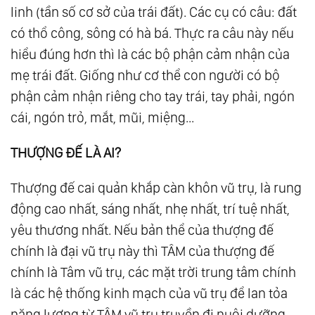
linh (tần số cơ sở của trái đất). Các cụ có câu: đất
có thổ công, sông có hà bá. Thực ra câu này nếu
hiểu đúng hơn thì là các bộ phận cảm nhận của
mẹ trái đất. Giống như cơ thể con người có bộ
phận cảm nhận riêng cho tay trái, tay phải, ngón
cái, ngón trỏ, mắt, mũi, miệng...
THƯỢNG ĐẾ LÀ AI?
Thượng đế cai quản khắp càn khôn vũ trụ, là rung
động cao nhất, sáng nhất, nhẹ nhất, trí tuệ nhất,
yêu thương nhất. Nếu bản thể của thượng đế
chính là đại vũ trụ này thì TÂM của thượng đế
chính là Tâm vũ trụ, các mặt trời trung tâm chính
là các hệ thống kinh mạch của vũ trụ để lan tỏa
năng lượng từ TÂM vũ trụ truyền đi nuôi dưỡng