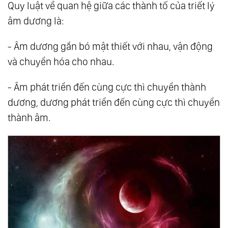
Quy luật về quan hệ giữa các thành tố của triết lý
167.
Quy Luật Cân Bằng
âm dương là:
168.
Trung Đạo - Nơi Vạn Vật Giao Hòa
- Âm dương gắn bó mật thiết với nhau, vận động
169.
Khi Cảm Xúc Và Suy Nghĩ Hòa Làm Một
và chuyển hóa cho nhau.
170.
Bộ Lọc Tình Yêu - Nơi Năng Lượng Được
Chuyển Hóa
- Âm phát triển đến cùng cực thì chuyển thành
171.
Thuận Duyên - Con Đường Bước Ra Khỏi
dương, dương phát triển đến cùng cực thì chuyển
Trò Chơi Hai Mặt
thành âm.
172.
Hạt Mầm Của Khổ Đau
173.
Thuận Tự Nhiên Thì Tự Nhiên Thuận
174.
Sức Mạnh Của Sự Thật
175.
Tượng Đài Của Cái Tôi
176.
Ba Nền Tảng Của Sức Khỏe Toàn Diện
177.
Khi Mất Rồi Mới Thấy Biết Ơn Những Gì
Mình Đang Có