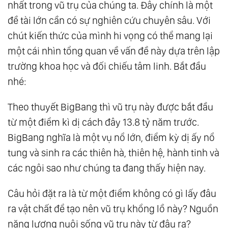
nhất trong vũ trụ của chúng ta. Đây chính là một
17.
Thiên Đường Và Địa Ngục
đề tài lớn cần có sự nghiên cứu chuyên sâu. Với
18.
Thượng Đế Và Quỷ Satan
chút kiến thức của mình hi vọng có thể mang lại
19.
Hành Trình Của Linh Hồn
một cái nhìn tổng quan về vấn đề này dựa trên lập
20.
Yêu Thương Vô Điều Kiện Và Yêu Thương
trường khoa học và đối chiếu tâm linh. Bắt đầu
Trong Minh Triết
nhé:
21.
Góc Nhìn Hooponopono Từ Khoa Học
Theo thuyết BigBang thì vũ trụ này được bắt đầu
22.
Có Trí Tuệ “Ta” Sẽ Cứu Được “Mình”
từ một điểm kì dị cách đây 13.8 tỷ năm trước.
23.
Tiến Nhập Đại Kỷ Nguyên
BigBang nghĩa là một vụ nổ lớn, điểm kỳ dị ấy nổ
24.
Vượt Qua Nhị Nguyên, Bước Vào Tam
tung và sinh ra các thiên hà, thiên hệ, hành tinh và
Nguyên - Con Đường Trung Đạo
các ngôi sao như chúng ta đang thấy hiện nay.
25.
Tam Nguyên: Nguyên Lý Vận Hành Bộ
Câu hỏi đặt ra là từ một điểm không có gì lấy đâu
Máy Thiên Cơ
ra vật chất để tạo nên vũ trụ khổng lồ này? Nguồn
26.
Tam Nguyên: Não Lượng Tử - Nơi Khởi
năng lượng nuôi sống vũ trụ này từ đâu ra?
Nguồn Trí Tuệ