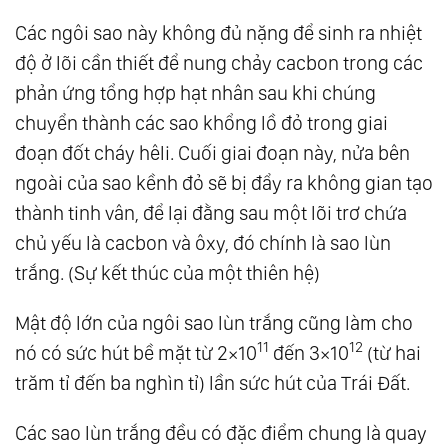
62.
Tu Tâm, Sửa Tính
Các ngôi sao này không đủ nặng để sinh ra nhiệt
63.
Tiến Hoá
độ ở lõi cần thiết để nung chảy cacbon trong các
phản ứng tổng hợp hạt nhân sau khi chúng
64.
Tình Yêu Thì Không Có Phân Biệt Và Phân
chuyển thành các sao khổng lồ đỏ trong giai
Biệt Chưa Bao Giờ Là Tình Yêu
đoạn đốt cháy hêli. Cuối giai đoạn này, nửa bên
65.
Cốt Lõi Của Tình Yêu
ngoài của sao kềnh đỏ sẽ bị đẩy ra không gian tạo
66.
Hiểu Và Thương
thành tinh vân, để lại đằng sau một lõi trơ chứa
67.
Thế Nào Là Yêu Thương Bản Thân?
chủ yếu là cacbon và ôxy, đó chính là sao lùn
68.
Đạo Là Gì?
trắng. (Sự kết thúc của một thiên hệ)
69.
Xây Dựng Thiên Đường Tại Thế
70.
28 Ngày Thực Hành Lòng Biết Ơn
Mật độ lớn của ngôi sao lùn trắng cũng làm cho
71.
Xây Dựng Thiên Đường Tại Thế: Tâm Thức
11
12
nó có sức hút bề mặt từ 2×10
đến 3×10
(từ hai
Đại Đồng
trăm tỉ đến ba nghìn tỉ) lần sức hút của Trái Đất.
72.
Tất Cả Chúng Ta Là Một, Hòa Hợp Chứ
Các sao lùn trắng đều có đặc điểm chung là quay
Không Hòa Tan