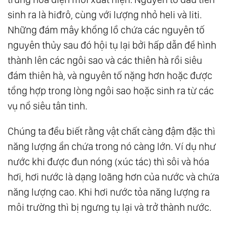
sinh ra là hiđrô, cùng với lượng nhỏ heli và liti.
156.
Niết Bàn Trong Luân Hồi
Những đám mây khổng lồ chứa các nguyên tố
157.
Thức Tỉnh
nguyên thủy sau đó hội tụ lại bởi hấp dẫn để hình
158.
Bí Mật Của Cái Chết
thành lên các ngôi sao và các thiên hà rồi siêu
159.
Hành Trình Chữa Lành
đám thiên hà, và nguyên tố nặng hơn hoặc được
160.
Bóng Tối - Chỉ Là Một Dạng Khác Của
tổng hợp trong lòng ngôi sao hoặc sinh ra từ các
Ánh Sáng
vụ nổ siêu tân tinh.
161.
Khi Lòng Người Đủ Bao Dung
162.
Phiền Não Tức Bồ Đề
Chúng ta đều biết rằng vật chất càng đậm đặc thì
163.
Tự Do Là Khi Chẳng Cần Phải Là Gì Cả
năng lượng ẩn chứa trong nó càng lớn. Ví dụ như
164.
Ngộ Không - Hành Trình Làm Chủ Tâm
nước khi được đun nóng (xúc tác) thì sôi và hóa
hơi, hơi nước là dạng loãng hơn của nước và chứa
Tính
năng lượng cao. Khi hơi nước tỏa năng lượng ra
165.
Chánh - Là Khi Thế Giới Xích Lại Gần
môi trường thì bị ngưng tụ lại và trở thành nước.
Nhau
166.
Tất Cả Chúng Ta Là Một