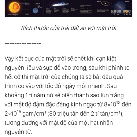
49.
Hành Trình Trở Về
50.
Phương Pháp Trở Nên Nhất Thể Với Chúa,
Kích thước của trái đất so với mặt trời
Phật
51.
Thuận Tự Nhiên
---------------
52.
Hành Trình Vĩ Đại Của Linh Hồn
53.
Cảm Giác Tích Cực
Vậy kết cục của mặt trời sẽ chết khi cạn kiệt
nguyên liệu và sụp đổ vào trong, sau khi phình to
54.
Vô Niệm - Vô Ngã
hết cỡ thì mặt trời của chúng ta sẽ bắt đầu quá
55.
Thay Đổi Bản Thân Là Thay Đổi Thế Giới
trình co vào với tốc độ ngày một nhanh. Sau
56.
Góc Nhìn
khoảng 1 tỉ năm nó sẽ biến thành sao lùn trắng
57.
Thông Tin Là Năng Lượng
13
với mật độ đậm đặc đáng kinh ngạc từ 8×10
đến
58.
Làm Chủ Bản Năng
15
2×10
gam/cm³ (80 triệu tấn đến 2 tỉ tấn/cm³),
59.
Nhất Ngôn, Tất Sát
tương đương với mật độ của một hạt nhân
60.
Satan Chính Là Tình Yêu
nguyên tử.
61.
Trí Tuệ Là Một Loại Hạnh Phúc