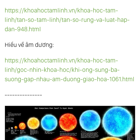
121.
Khổ Đế - Cầu Bất Đắc Khổ
https://khoahoctamlinh.vn/khoa-hoc-tam-
122.
Thân - Tâm - Trí: Hành Trình Trở Về Với
linh/tan-so-tam-linh/tan-so-rung-va-luat-hap-
dan-948.html
Không
123.
Đối Diện Nỗi Sợ - Hành Trình Trở Về Với
Hiểu về âm dương:
Sự Can Đảm
124.
Chỉ Hai Dạng Người Có Thể Vào Được
https://khoahoctamlinh.vn/khoa-hoc-tam-
Nước Thiên Đàng
linh/goc-nhin-khoa-hoc/khi-ong-sung-ba-
suong-gap-nhau-am-duong-giao-hoa-1061.html
125.
Tình Yêu - Là Để Cho Người Khác Được
Là Chính Họ
---------------
126.
Ngừng Phân Biệt - Sự Sống Vĩnh Hằng
127.
Đức Hy Sinh Của Ánh Sáng
128.
Thấu Hiểu - Cội Nguồn Của Tình Yêu
Thương
129.
Nếu Không Có Tối, Giá Trị Của Sáng Là