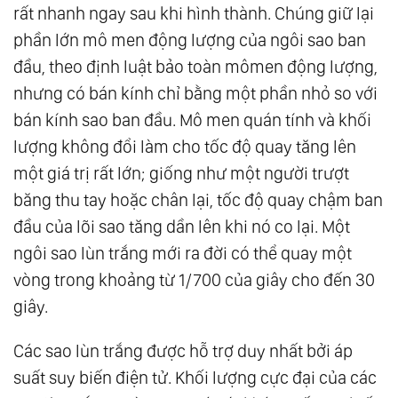
rất nhanh ngay sau khi hình thành. Chúng giữ lại
73.
Yêu
phần lớn mô men động lượng của ngôi sao ban
74.
Vạn Vật Đồng Nhất Thể
đầu, theo định luật bảo toàn mômen động lượng,
75.
Thiên Địa Vạn Vật Đồng Nhất Thể
nhưng có bán kính chỉ bằng một phần nhỏ so với
76.
Đạo Đức Kinh - Lão Tử
bán kính sao ban đầu. Mô men quán tính và khối
77.
Câu Chuyện Linh Hồn Nhỏ Và Mặt Trời
lượng không đổi làm cho tốc độ quay tăng lên
78.
Hợp Nhất
một giá trị rất lớn; giống như một người trượt
79.
Khoa Học Tâm Linh Kiến Đại Đồng
băng thu tay hoặc chân lại, tốc độ quay chậm ban
80.
Sự Thật - The Truth
đầu của lõi sao tăng dần lên khi nó co lại. Một
ngôi sao lùn trắng mới ra đời có thể quay một
81.
Ảo Ảnh
vòng trong khoảng từ 1/700 của giây cho đến 30
82.
Sự Sống Của Đất - Hãy Bảo Vệ Đất
giây.
83.
Thượng Đế Bảo Ta Rằng...
84.
Ma Khảo
Các sao lùn trắng được hỗ trợ duy nhất bởi áp
85.
Bàn Về Đạo Và Giáo
suất suy biến điện tử. Khối lượng cực đại của các
86.
Chữa Lành (Healing) Là Gì?