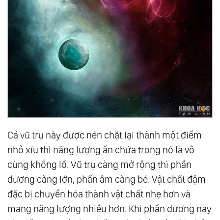
178.
Cân Bằng Giữa Trái Tim Và Lý Trí
179.
Đỉnh Cao Của Trí Tuệ Chính Là Sự Đơn
Giản
180.
Thiên Đường Hay Địa Ngục - Chỉ Khác
Nhau Ở Nhận Thức
181.
Giá Trị Của Tình Người Trong Lúc Khó
Khăn
182.
Nghịch Cảnh Và Giải Thoát
Cả vũ trụ này được nén chặt lại thành một điểm
183.
Tan Chảy Để Trở Về Đại Dương
nhỏ xíu thì năng lượng ẩn chứa trong nó là vô
184.
Giáo Dục Chân Chính
cùng khổng lồ. Vũ trụ càng mở rộng thì phần
185.
Cả Thế Giới Này Được Tạo Ra Chỉ Là: “Vì
dương càng lớn, phần âm càng bé. Vật chất đậm
Bạn”
đặc bị chuyển hóa thành vật chất nhẹ hơn và
186.
Tình Yêu Của Tạo Hóa - Không Thiên Vị,
mang năng lượng nhiều hơn. Khi phần dương này
Không Phân Biệt