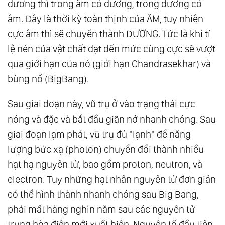
dương thì trong âm có dương, trong dương có
Sáng Ẩn Mình Trong Bóng Tối
âm. Đây là thời kỳ toàn thịnh của ÂM, tuy nhiên
147.
Tự Do Ý Chí - Món Quà Thiêng Liêng Của
cực âm thì sẽ chuyển thành DƯƠNG. Tức là khi tỉ
Tạo Hóa
lệ nén của vật chất đạt đến mức cùng cực sẽ vượt
148.
Là Chính Mình
qua giới hạn của nó (giới hạn Chandrasekhar) và
bùng nổ (BigBang).
149.
Dựa Vào Chính Mình - Bài Học Lớn Nhất
Của Sự Trưởng Thành
Sau giai đoạn này, vũ trụ ở vào trạng thái cực
150.
Chưa Tu Chấp Kiểu Đời, Tu Rồi Chấp Kiểu
nóng và đặc và bắt đầu giãn nở nhanh chóng. Sau
Đạo
giai đoạn lạm phát, vũ trụ đủ "lạnh" để năng
151.
Người Vô Tình Nhất Lại Là Người Hữu
lượng bức xạ (photon) chuyển đổi thành nhiều
Tình Nhất
hạt hạ nguyên tử, bao gồm proton, neutron, và
152.
Người Thầy Vĩ Đại Nhất
electron. Tuy những hạt nhân nguyên tử đơn giản
153.
Sở Thích Và Đam Mê
có thể hình thành nhanh chóng sau Big Bang,
154.
Trở Thành Tình Yêu
phải mất hàng nghìn năm sau các nguyên tử
155.
Tất Cả Đều Là Phật
trung hòa điện mới xuất hiện. Nguyên tố đầu tiên