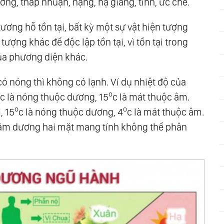
ương, thấp nhuận, nặng, hạ giáng, tĩnh, ức chế.
tương hỗ tồn tại, bất kỳ một sự vật hiện tượng
ân Bằng
ượng khác để độc lập tồn tại, vì tồn tại trong
của phương diện khác.
ợng
có nóng thì không có lạnh. Ví dụ nhiệt độ của
o
c là nóng thuộc dương, 15
c là mát thuộc âm.
i
o
o
, 15
c là nóng thuộc dương, 4
c là mát thuộc âm.
âm dương hai mặt mang tính không thể phân
u Thương