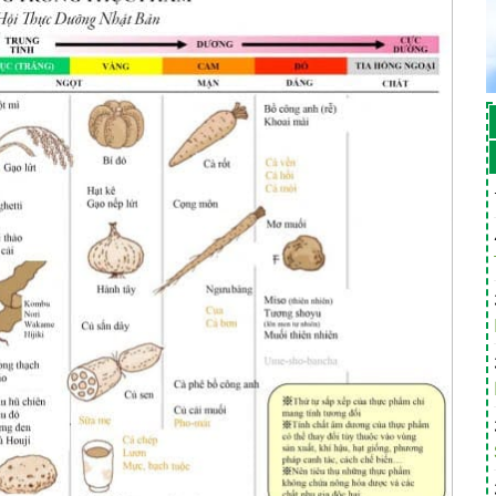
i
gười Và Cũng Ấm Mình
c Đời Bạn