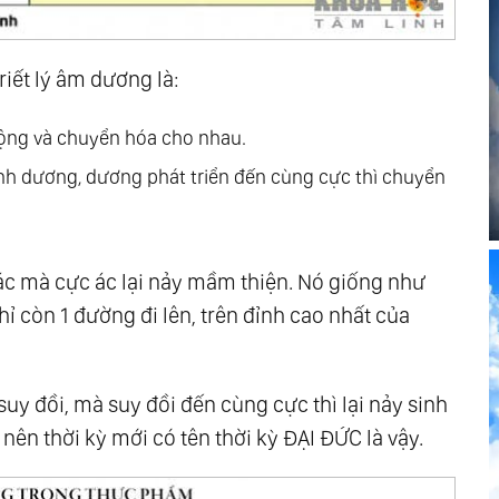
Phân Biệt Chưa Bao Giờ Là Tình Yêu
riết lý âm dương là:
động và chuyển hóa cho nhau.
nh dương, dương phát triển đến cùng cực thì chuyển
ác mà cực ác lại nảy mầm thiện. Nó giống như
 Thức Đại Đồng
hỉ còn 1 đường đi lên, trên đỉnh cao nhất của
hứ Không Hòa Tan
suy đồi, mà suy đồi đến cùng cực thì lại nảy sinh
 nên thời kỳ mới có tên thời kỳ ĐẠI ĐỨC là vậy.