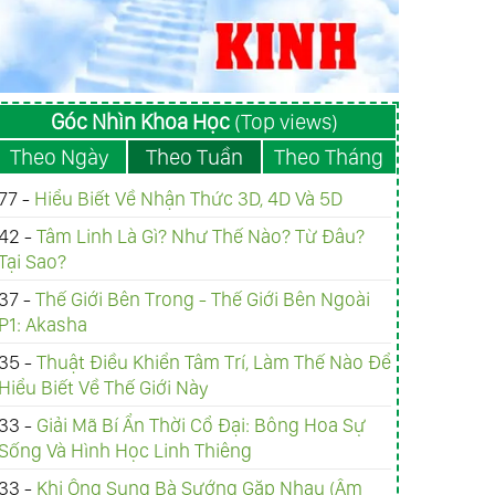
Góc Nhìn Khoa Học
(Top views)
Theo Ngày
Theo Tuần
Theo Tháng
77 -
Hiểu Biết Về Nhận Thức 3D, 4D Và 5D
42 -
Tâm Linh Là Gì? Như Thế Nào? Từ Đâu?
Tại Sao?
37 -
Thế Giới Bên Trong - Thế Giới Bên Ngoài
P1: Akasha
35 -
Thuật Điều Khiển Tâm Trí, Làm Thế Nào Để
Hiểu Biết Về Thế Giới Này
33 -
Giải Mã Bí Ẩn Thời Cổ Đại: Bông Hoa Sự
Sống Và Hình Học Linh Thiêng
33 -
Khi Ông Sung Bà Sướng Gặp Nhau (Âm