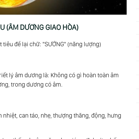
c
U (ÂM DƯƠNG GIAO HÒA)
m Nguyên - Con Đường Trung Đạo
ộ Máy Thiên Cơ
t tiêu để lại chữ: "SƯỚNG" (năng lượng)
i Nguồn Trí Tuệ
h Yêu Bắt Đầu
Niềm Tin
triết lý âm dương là: Không có gì hoàn toàn âm
ơng, trong dương có âm.
hân Thể Ánh Sáng
ường Sinh
n nhiệt, can táo, nhẹ, thượng thăng, động, hưng
êu
t