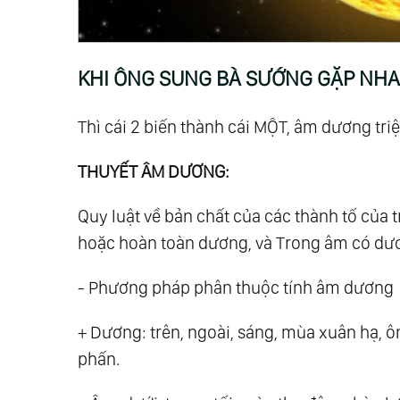
21.
Góc Nhìn Hooponopono Từ Khoa Họ
22.
Có Trí Tuệ “Ta” Sẽ Cứu Được “Mình”
23.
Tiến Nhập Đại Kỷ Nguyên
KHI ÔNG SUNG BÀ SƯỚNG GẶP NHA
24.
Vượt Qua Nhị Nguyên, Bước Vào Ta
25.
Tam Nguyên: Nguyên Lý Vận Hành B
Thì cái 2 biến thành cái MỘT, âm dương triệ
26.
Tam Nguyên: Não Lượng Tử - Nơi Khở
THUYẾT ÂM DƯƠNG:
27.
Tam Nguyên: Tim Lượng Tử - Nơi Tìn
28.
Tam Nguyên: Ý Thức - Nhận Thức - 
Quy luật về bản chất của các thành tố của 
29.
Tam Nguyên: Thức Tỉnh Tế Bào
hoặc hoàn toàn dương, và Trong âm có dư
30.
Tam Nguyên: Linh Hồn Ánh Sáng - T
- Phương pháp phân thuộc tính âm dương
31.
Tam Nguyên: Sống Thiền - Bí Mật Tr
32.
Tam Nguyên: Tình Yêu Của Nước
+ Dương: trên, ngoài, sáng, mùa xuân hạ, ô
33.
Tam Nguyên: Dòng Chảy Của Tình Y
phấn.
34.
Tam Nguyên: Thân-Tâm-Trí Hợp Nhấ