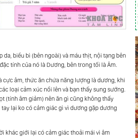
 da, biểu bì (bên ngoài) và máu thịt, nội tạng bên
đặc tính của nó là Dương, bên trong tối là Âm.
là cực âm, thức ăn chứa năng lượng là dương, khi
các loại cảm xúc nổi lên và bạn thấy sung sướng.
ọt (tính âm giảm) nên ăn gì cũng không thấy
tay lại ko có cảm giác gì vì dương gặp dương
g Tối, Cái Lạnh Và Sự Xấu Xa
i khác giới lại có cảm giác thoải mái vì âm