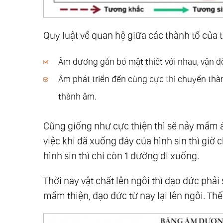
63.
Tiến Hoá
64.
Tình Yêu Thì Không Có Phân Biệt Và 
Quy luật về quan hệ giữa các thành tố của t
65.
Cốt Lõi Của Tình Yêu
66.
Hiểu Và Thương
Âm dương gắn bó mật thiết với nhau, vận 
67.
Thế Nào Là Yêu Thương Bản Thân?
Âm phát triển đến cùng cực thì chuyển thà
68.
Đạo Là Gì?
thành âm.
69.
Xây Dựng Thiên Đường Tại Thế
70.
28 Ngày Thực Hành Lòng Biết Ơn
Cũng giống như cực thiện thì sẽ nảy mầm 
71.
Xây Dựng Thiên Đường Tại Thế: Tâm
việc khi đã xuống đáy của hình sin thì giờ c
72.
Tất Cả Chúng Ta Là Một, Hòa Hợp C
hình sin thì chỉ còn 1 đường đi xuống.
73.
Yêu
74.
Vạn Vật Đồng Nhất Thể
Thời nay vật chất lên ngôi thì đạo đức phải 
75.
Thiên Địa Vạn Vật Đồng Nhất Thể
mầm thiện, đạo đức từ nay lại lên ngôi. Thế
76.
Đạo Đức Kinh - Lão Tử