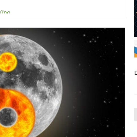
Vững
Âm Dương Giao Hòa)
ơng Trong Minh Triết