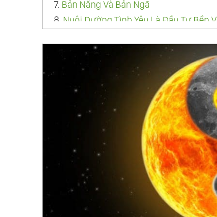
7.
Bản Năng Và Bản Ngã
8.
Nuôi Dưỡng Tình Yêu Là Đầu Tư Bền 
9.
Thoát Khỏi Nhị Nguyên
10.
Hành Thiện Sao Cho Đúng?
11.
Ăn Chay Hay Ăn Mặn?
12.
Đâu Là Hạnh Phúc Thực Sự?
13.
Tần Số Rung Và Luật Hấp Dẫn
14.
Cuộc Sống Cân Bằng
15.
Cốt Tủy Của Thiền
16.
Khi Ông Sung Bà Sướng Gặp Nhau (
17.
Thiên Đường Và Địa Ngục
18.
Thượng Đế Và Quỷ Satan
19.
Hành Trình Của Linh Hồn
20.
Yêu Thương Vô Điều Kiện Và Yêu Thư