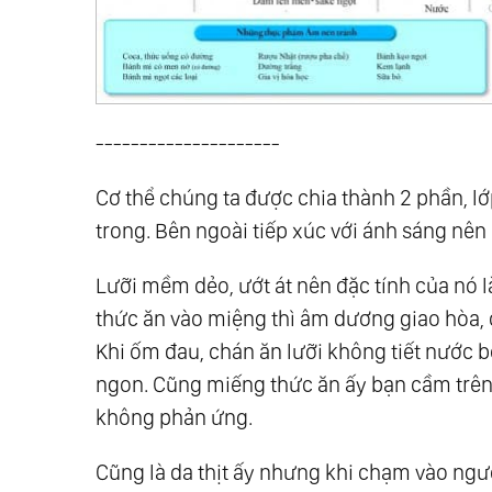
91.
Sáng Thế Chủ
92.
Người Thầy Lớn Nhất
93.
Phẩm Hạnh Của Lòng Vị Kỷ
94.
Con Đường Trung Đạo
---------------------
95.
Chân Tâm
96.
Chân Ái
Cơ thể chúng ta được chia thành 2 phần, lớp
97.
Thượng Đế Muôn Màu
trong. Bên ngoài tiếp xúc với ánh sáng nên 
98.
Tùy Duyên
Lưỡi mềm dẻo, ướt át nên đặc tính của nó 
99.
Bản Chất Của Sự Sống
thức ăn vào miệng thì âm dương giao hòa, 
100.
Viết Về Cái Không
Khi ốm đau, chán ăn lưỡi không tiết nước b
101.
Cuộc Đại Khủng Hoảng
ngon. Cũng miếng thức ăn ấy bạn cầm trên 
102.
Cuộc Đối Thoại Giữa Thiện Và Ác
không phản ứng.
103.
Thức Tỉnh Ảo
104.
Thế Giới Này Vốn Không Tồn Tại Bón
Cũng là da thịt ấy nhưng khi chạm vào ngườ