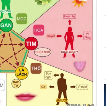
Chúa, Phật
iới