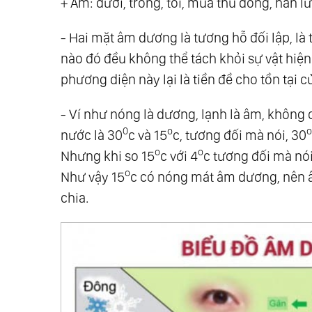
+ Âm: dưới, trong, tối, mùa thu đông, hàn l
35.
Tam Nguyên: Giáo Dục Là Cốt Lõi
36.
Tam Nguyên: Thiền
- Hai mặt âm dương là tương hỗ đối lập, là 
37.
Trở Về Nhất Nguyên - Chạm Điểm C
nào đó đều không thể tách khỏi sự vật hiện t
38.
Đại Đồng Thánh Đức
phương diện này lại là tiền đề cho tồn tại 
39.
Phương Pháp Chuyển Hóa Năng Lư
- Ví như nóng là dương, lạnh là âm, không 
40.
Đạo Của Tự Nhiên
0
o
o
nước là 30
c và 15
c, tương đối mà nói, 30
41.
Hành Trang Bước Vào Kỷ Nguyên Mớ
o
o
Nhưng khi so 15
c với 4
c tương đối mà nói
42.
Tự Do Ý Chí
o
Như vậy 15
c có nóng mát âm dương, nên 
43.
Người Vô Hình
chia.
44.
Không Có Thấu Hiểu, Không Thể Yê
45.
Tư Duy Siêu Tích Cực
46.
Sống Trọn Vẹn Từng Phút Giây
47.
Sinh Mệnh Ánh Sáng
48.
Tìm Lại Chính Mình