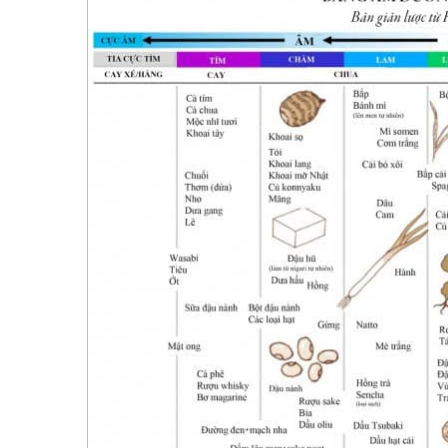
77.
Câu Chuyện Linh Hồn Nhỏ Và Mặt Trờ
78.
Hợp Nhất
79.
Khoa Học Tâm Linh Kiến Đại Đồng
80.
Sự Thật - The Truth
81.
Ảo Ảnh
82.
Sự Sống Của Đất - Hãy Bảo Vệ Đất
83.
Thượng Đế Bảo Ta Rằng...
84.
Ma Khảo
85.
Bàn Về Đạo Và Giáo
86.
Chữa Lành (Healing) Là Gì?
87.
Sức Mạnh Của Sự Dịu Dàng
88.
Tâm Lương Thiện Tỏa Sáng, Thơm N
89.
Cách Dòng Ý Thức Tác Động Lên Cuộ
90.
Hành Trình Của Giác Ngộ