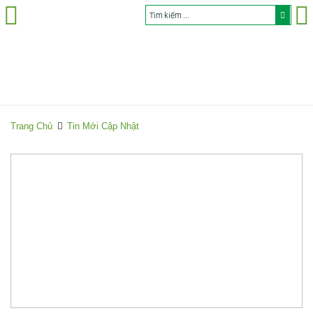
Trang Chủ
Tin Mới Cập Nhật
T
i
n
M
ớ
i
C
ậ