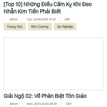
p
[Top 10] Những Điều Cấm Kỵ Khi Đeo
N
Nhẫn Kim Tiền Phải Biết
h
Admin
Tue, 21/04/2026 15:30
346
ậ
Trang Sức
Kim Cương
Sự Nghiệp
t
Giải Ngộ 02: Về Phân Biệt Tôn Giáo
Admin
Mon, 29/12/2025 08:36
1261