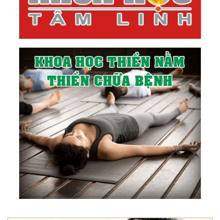
71.
Giải Ngộ 39: Tất Cả Đều Là Ánh Sáng
72.
Nhóm 6: Giải Ngộ Sau Hợp Nhất - Đời Sống Tự
Nhiên
73.
Giải Ngộ 40: Về Linh Hồn
74.
Giải Ngộ 41: Góc Nhìn Linh Hồn
75.
Giải Ngộ 42: Tình Yêu Ẩn Sau Những Vết
Thương
76.
Giải Ngộ 43: Về Tự Do
77.
Giải Ngộ 44: Về Độc Lập - Tự Do - Hạnh Phúc
78.
Giải Ngộ 45: Về Cách Mạng Nội Tâm
79.
Giải Ngộ 46: Về Tùy Duyên
80.
Giải Ngộ 47: Thuận Duyên - Bước Ra Khỏi Trò
Chơi Của Tính Hai Mặt
81.
Giải Ngộ 48: Về Đạo Của Nước - Tình Yêu Của