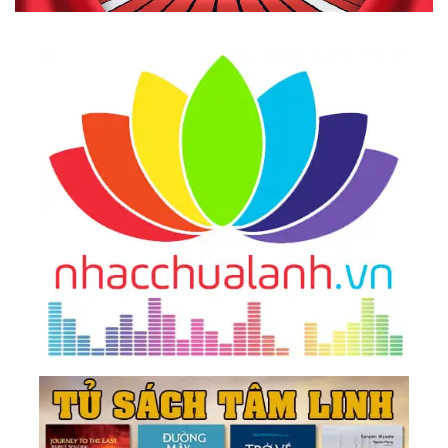
36.
Giải Ngộ 07: Về Khổ Đau
37.
Giải Ngộ 08: Về Sinh Và Tử
38.
Giải Ngộ 09: Về Ý Nghĩa Sự Sống
39.
Giải Ngộ 10: Về Tự Do Ý Chí
40.
Giải Ngộ 11: Về Định Mệnh Và Sự An Bài
41.
Giải Ngộ 12: Về Nỗi Sợ Và Sự Tin Tưởng
42.
Nhóm 3: Giải Ngộ Về Tâm Lý - Tinh Thần
43.
Giải Ngộ 13: Về Cái Tôi - Bản Ngã - Ego
44.
Giải Ngộ 14: Về Hạnh Phúc
45.
Giải Ngộ 15: Về Biết Ơn
46.
Giải Ngộ 16: Về Tha Thứ
47.
Giải Ngộ 17: Về Tình Yêu Và Trách Nhiệm
48.
Giải Ngộ 18: Về Tâm Và Trí
49.
Giải Ngộ 19: Tâm Trí - Bộ Lọc Của Năng Lượng