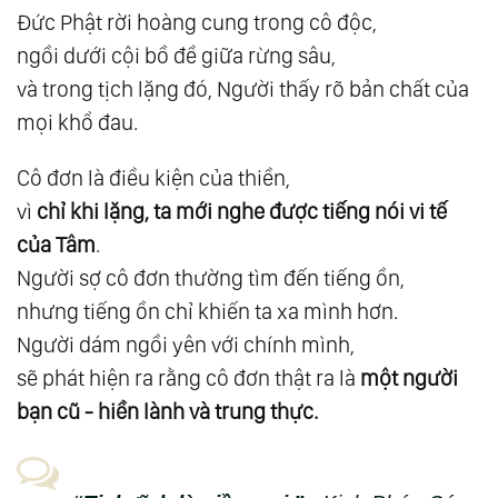
Đức Phật rời hoàng cung trong cô độc,
30.
Giải Ngộ 02: Về Phân Biệt Tôn Giáo
ngồi dưới cội bồ đề giữa rừng sâu,
31.
Giải Ngộ 03: Về Giới Tính Và Vai Trò Nam -
và trong tịch lặng đó, Người thấy rõ bản chất của
Nữ
mọi khổ đau.
32.
Giải Ngộ 04: Về Cái Thiện Và Cái Ác
33.
Giải Ngộ 05: Về Ăn Chay Và Ăn Mặn
Cô đơn là điều kiện của thiền,
34.
Giải Ngộ 06: Về Tiền Và Đồng Tiền Hạnh
vì
chỉ khi lặng, ta mới nghe được tiếng nói vi tế
Phúc
của Tâm
.
Người sợ cô đơn thường tìm đến tiếng ồn,
35.
Nhóm 2: Giải Ngộ Thân Phận Con Người
nhưng tiếng ồn chỉ khiến ta xa mình hơn.
36.
Giải Ngộ 07: Về Khổ Đau
Người dám ngồi yên với chính mình,
37.
Giải Ngộ 08: Về Sinh Và Tử
sẽ phát hiện ra rằng cô đơn thật ra là
một người
38.
Giải Ngộ 09: Về Ý Nghĩa Sự Sống
bạn cũ - hiền lành và trung thực.
39.
Giải Ngộ 10: Về Tự Do Ý Chí
40.
Giải Ngộ 11: Về Định Mệnh Và Sự An Bài
41.
Giải Ngộ 12: Về Nỗi Sợ Và Sự Tin Tưởng