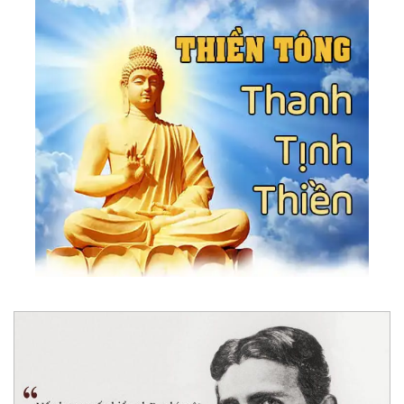
111.
Suy Ngẫm 12: Chưa Tu Chấp Kiểu Đời, Tu Rồi
Chấp Kiểu Đạo
112.
Suy Ngẫm 13: Quy Luật Cân Bằng
113.
Suy Ngẫm 14: Giàu Có Là Khi Tâm Biết Đủ
114.
Suy Ngẫm 15: Làm Mà Không Quan Tâm
115.
Suy Ngẫm 16: Người Đã Lành - Không Có Gì
Là Không Thể Nói
116.
Suy Ngẫm 17: Khi Ta Trưởng Thành
117.
Suy Ngẫm 18: Hành Trình Chữa Lành
118.
Suy Ngẫm 19: Tan Chảy Để Trở Về Đại Dương
119.
Tầng 3: Tình Yêu
120.
Suy Ngẫm 20: Trở Thành Tình Yêu
121.
Suy Ngẫm 21: Tình Yêu Vô Điều Kiện
122.
Suy Ngẫm 22: Tình Yêu Của Tạo Hóa - Không