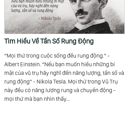
Thiên Vị, Không Phân Biệt
123.
Suy Ngẫm 23: Khi Tình Yêu Với Chính Mình
Chưa Đủ
124.
Suy Ngẫm 24: Tình Yêu Thì Không Có Bài Xích
Tìm Hiểu Về Tần Số Rung Động
125.
Suy Ngẫm 25: Từ Bi Với Chính Mình - Cội
Nguồn Của Mọi Yêu Thương
“Mọi thứ trong cuộc sống đều rung động.” -
126.
Suy Ngẫm 26: Giá Trị Sống - Thước Đo Của
Albert Einstein. “Nếu bạn muốn hiểu những bí
Hạnh Phúc
mật của vũ trụ hãy nghĩ đến năng lượng, tần số và
127.
Tầng 4: Giác Ngộ
rung động” - Nikola Tesla. Mọi thứ trong Vũ Trụ
128.
Suy Ngẫm 27: Đạo Của Tự Nhiên
này đều có năng lượng rung và chuyển động -
129.
Suy Ngẫm 28: Một Chữ Hòa
mọi thứ mà bạn nhìn thấy...
130.
Suy Ngẫm 29: Cây Sự Sống
131.
Suy Ngẫm 30: Bí Mật Của Cái Chết
132.
Suy Ngẫm 31: Tất Cả Đều Là Phật