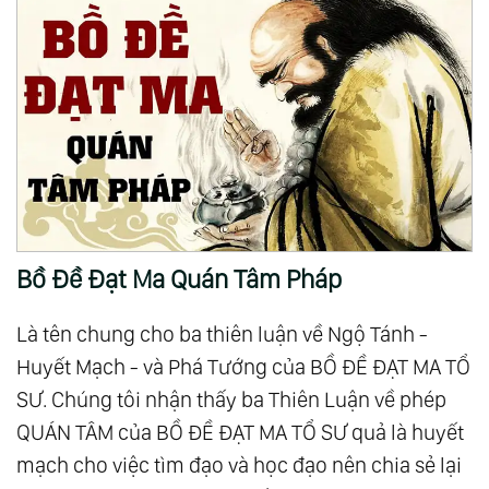
Nước
82.
Giải Ngộ 49: Thiên Địa Vạn Vật Đồng Nhất Thể
83.
Giải Ngộ 50: Tất Cả Chúng Ta Là Một - Hòa
Hợp Chứ Không Hòa Tan
84.
Giải Ngộ 51: Thấu Hiểu - Cội Nguồn Của Tình
Yêu Thương
85.
Giải Ngộ 52: Tình Yêu - Là Để Cho Người Khác
Được Là Chính Họ
Bồ Đề Đạt Ma Quán Tâm Pháp
86.
Giải Ngộ 53: Hành Trình Tiến Hóa Của Trái Tim
87.
Giải Ngộ 54: Sống Thuận Tự Nhiên
Là tên chung cho ba thiên luận về Ngộ Tánh -
88.
Giải Ngộ 55: Thế Giới Đại Đồng - Giấc Mơ
Huyết Mạch - và Phá Tướng của BỒ ĐỀ ĐẠT MA TỔ
SƯ. Chúng tôi nhận thấy ba Thiên Luận về phép
Chung Của Nhân Loại
QUÁN TÂM của BỒ ĐỀ ĐẠT MA TỔ SƯ quả là huyết
89.
Phần Vii - Chứng Ngộ
mạch cho việc tìm đạo và học đạo nên chia sẻ lại
90.
Chứng Ngộ 01: Hành Trình Từ Biết Đến Sống