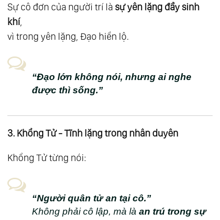
Sự cô đơn của người trí là
sự yên lặng đầy sinh
53.
Giải Ngộ 22: Về Thế Giới Bên Trong - Thế
khí
,
Giới Bên Ngoài
vì trong yên lặng, Đạo hiển lộ.
54.
Giải Ngộ 23: Về Ba Loại Tình Yêu
55.
Giải Ngộ 24: Về Lẽ Sống - Tìm Lại Ngọn
Lửa Bên Trong
“Đạo lớn không nói, nhưng ai nghe
được thì sống.”
56.
Giải Ngộ 25: Về Cuộc Sống Cân Bằng
57.
Giải Ngộ 26: Về Sức Khỏe - Khi Cơ Thể Là
Ngôi Đền Của Linh Hồn
3. Khổng Tử - Tĩnh lặng trong nhân duyên
58.
Nhóm 5: Giải Ngộ Triết Lý - Bản Thể Luận
59.
Giải Ngộ 27: Về Thời Gian
Khổng Tử từng nói:
60.
Giải Ngộ 28: Về Thiên Đường Đời Đời Và
Hỏa Ngục Đời Đời
“Người quân tử an tại cô.”
61.
Giải Ngộ 29: Về Nhị Nguyên - Âm Dương
Không phải cô lập, mà là
an trú trong sự
62.
Giải Ngộ 30: Về Tam Nguyên Thân - Tâm -