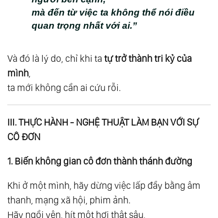
mà đến từ việc ta không thể nói điều
82.
Giải Ngộ 49: Thiên Địa Vạn Vật Đồng Nhất
quan trọng nhất với ai.”
Thể
83.
Giải Ngộ 50: Tất Cả Chúng Ta Là Một - Hòa
Và đó là lý do, chỉ khi ta
tự trở thành tri kỷ của
Hợp Chứ Không Hòa Tan
mình
,
84.
Giải Ngộ 51: Thấu Hiểu - Cội Nguồn Của
ta mới không cần ai cứu rỗi.
Tình Yêu Thương
85.
Giải Ngộ 52: Tình Yêu - Là Để Cho Người
III. THỰC HÀNH - NGHỆ THUẬT LÀM BẠN VỚI SỰ
Khác Được Là Chính Họ
CÔ ĐƠN
86.
Giải Ngộ 53: Hành Trình Tiến Hóa Của Trái
Tim
1. Biến không gian cô đơn thành thánh đường
87.
Giải Ngộ 54: Sống Thuận Tự Nhiên
88.
Giải Ngộ 55: Thế Giới Đại Đồng - Giấc Mơ
Khi ở một mình, hãy dừng việc lấp đầy bằng âm
thanh, mạng xã hội, phim ảnh.
Chung Của Nhân Loại
Hãy ngồi yên, hít một hơi thật sâu,
89.
Phần Vii - Chứng Ngộ