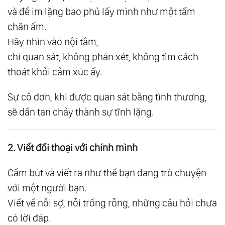
và để im lặng bao phủ lấy mình như một tấm
90.
Chứng Ngộ 01: Hành Trình Từ Biết Đến
chăn ấm.
Sống
Hãy nhìn vào nội tâm,
91.
Chứng Ngộ 02: Sáu Nấc Thang Chuyển
chỉ quan sát, không phán xét, không tìm cách
Hóa Nội Tâm
thoát khỏi cảm xúc ấy.
92.
Chứng Ngộ 03: Đối Diện Với Bóng Tối
93.
Chứng Ngộ 04: Khi Thử Thách Trở Thành
Sự cô đơn, khi được quan sát bằng tình thương,
Món Quà
sẽ dần tan chảy thành sự tĩnh lặng.
94.
Chứng Ngộ 05: Buông - Bước Ngoặt Của
Hành Trình Chứng Ngộ
2. Viết đối thoại với chính mình
95.
Chứng Ngộ 06: Tự Do - Trạng Thái Tự
Cầm bút và viết ra như thể bạn đang trò chuyện
Nhiên Của Tâm
với một người bạn.
96.
Phần Viii - Giác Ngộ
Viết về nỗi sợ, nỗi trống rỗng, những câu hỏi chưa
97.
Phần Ix - Suy Ngẫm Và Cảm Ngộ
có lời đáp.
98.
Tầng 1: Nhìn Lại Chính Mình