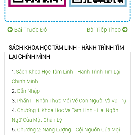
Và Thanh Lọc
157.
Thực Hành 08: Thiền Quán
158.
Thực Hành 09: Nhật Ký Tỉnh Thức
Bài Trước Đó
Bài Tiếp Theo
159.
Thực Hành 10: Tha Thứ
160.
Thực Hành 11: Biết Ơn Và Yêu Thương Vô
SÁCH KHOA HỌC TÂM LINH - HÀNH TRÌNH TÌM
Điều Kiện
LẠI CHÍNH MÌNH
161.
Thực Hành 12: Ho’Oponopono - Khoa
1.
Sách Khoa Học Tâm Linh - Hành Trình Tìm Lại
Học Của Chữa Lành
Chính Mình
162.
Nhóm 3: Trí - Mở Rộng Nhận Thức Và Tư
2.
Dẫn Nhập
Duy Tích Cực
3.
Phần I - Nhận Thức Mới Về Con Người Và Vũ Trụ
163.
Thực Hành 13: Nghĩ Thật - Nói Thật -
4.
Chương 1: Khoa Học Và Tâm Linh - Hai Ngôn
Làm Thật
Ngữ Của Một Chân Lý
164.
Thực Hành 14: Góc Nhìn Tích Cực - Tư
5.
Chương 2: Năng Lượng - Cội Nguồn Của Mọi
Duy Tích Cực