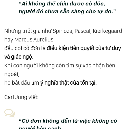
“Ai không thể chịu được cô độc,
Sống Tự Nhiên
người đó chưa sẵn sàng cho tự do.”
73.
Giải Ngộ 40: Về Linh Hồn
74.
Giải Ngộ 41: Góc Nhìn Linh Hồn
Những triết gia như Spinoza, Pascal, Kierkegaard
75.
Giải Ngộ 42: Tình Yêu Ẩn Sau Những Vết
hay Marcus Aurelius
Thương
đều coi cô đơn là
điều kiện tiên quyết của tư duy
76.
Giải Ngộ 43: Về Tự Do
và giác ngộ.
77.
Giải Ngộ 44: Về Độc Lập - Tự Do - Hạnh
Khi con người không còn tìm sự xác nhận bên
Phúc
ngoài,
78.
Giải Ngộ 45: Về Cách Mạng Nội Tâm
họ bắt đầu tìm
ý nghĩa thật của tồn tại.
79.
Giải Ngộ 46: Về Tùy Duyên
Carl Jung viết:
80.
Giải Ngộ 47: Thuận Duyên - Bước Ra Khỏi
Trò Chơi Của Tính Hai Mặt
81.
Giải Ngộ 48: Về Đạo Của Nước - Tình Yêu
“Cô đơn không đến từ việc không có
Của Nước
người bên cạnh,