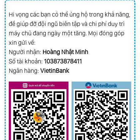
149.
Thực Hành 01: Yoga - Pranayama - Khí
Hi vọng các bạn có thể ủng hộ trong khả năng,
Công
để giúp đỡ đội ngũ biên tập và chi phí duy trì
150.
Thực Hành 02: Thiền Tĩnh - Thiền Nằm
máy chủ đang ngày một tăng. Mọi đóng góp
Cân Bằng - Thiền Vipassana
xin gửi về:
151.
Thực Hành 03: Thiền Động - Con Đường
Người nhận:
Hoàng Nhật Minh
Chữa Lành Bằng Hành Động
Số tài khoản:
103873878411
152.
Thực Hành 04: Sống Thiền - Thiền Trung
Ngân hàng:
VietinBank
Đạo
153.
Thực Hành 05: Ăn Uống Cân Bằng Âm -
Dương
154.
Thực Hành 06: Thức Tỉnh Tế Bào
155.
Thực Hành 07: Nghe Nhạc Chữa Lành -
Nhạc Tần Số
156.
Nhóm 2: Tâm - Lắng Nghe, Quán Chiếu