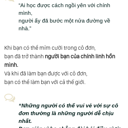
“Ai học được cách ngồi yên với chính
128.
Suy Ngẫm 27: Đạo Của Tự Nhiên
mình,
129.
Suy Ngẫm 28: Một Chữ Hòa
người ấy đã bước một nửa đường về
130.
Suy Ngẫm 29: Cây Sự Sống
nhà.”
131.
Suy Ngẫm 30: Bí Mật Của Cái Chết
132.
Suy Ngẫm 31: Tất Cả Đều Là Phật
Khi bạn có thể mỉm cười trong cô đơn,
133.
Suy Ngẫm 32: Phật Ở Trong Tâm
bạn đã trở thành
người bạn của chính linh hồn
134.
Suy Ngẫm 33: Nụ Cười Của Phật Di Lặc
mình.
135.
Suy Ngẫm 34: Niết Bàn Trong Luân Hồi
Và khi đã làm bạn được với cô đơn,
136.
Suy Ngẫm 35: Thức Tỉnh
bạn có thể làm bạn với cả thế giới.
137.
Suy Ngẫm 36: Người Vô Hình
138.
Suy Ngẫm 37: Vượt Ra Ngoài Nhân Quả
“Những người có thể vui vẻ với sự cô
139.
Suy Ngẫm 38: Thượng Đế Ở Khắp Muôn
đơn thường là những người dễ chịu
Nơi
nhất.
140.
Suy Ngẫm 39: Xã Hội Đại Đồng - Khi