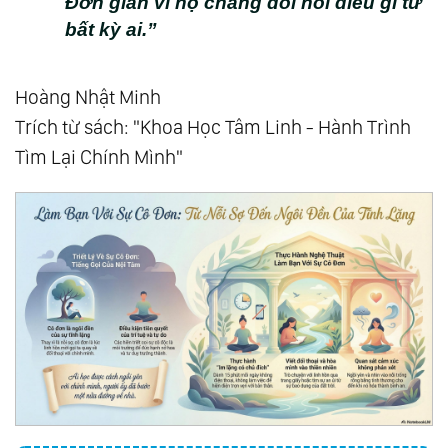
Đơn giản vì họ chẳng đòi hỏi điều gì từ
Thiên Đường Trở Lại
bất kỳ ai.”
141.
Tầng 5: Tự Do
142.
Suy Ngẫm 40: Là Chính Mình - Hành
Hoàng Nhật Minh
Trình Trở Về Tự Tính
Trích từ sách: "Khoa Học Tâm Linh - Hành Trình
143.
Suy Ngẫm 41: Cả Thế Giới Này Được Tạo
Tìm Lại Chính Mình"
Ra Chỉ Là: “Vì Bạn”
144.
Suy Ngẫm 42: Đỉnh Cao Của Trí Tuệ
Chính Là Sự Đơn Giản
145.
Suy Ngẫm 43: Bạn Không Là Gì Cả Thì
Bạn Là Tất Cả
146.
Suy Ngẫm 44: Người Thầy Vĩ Đại Nhất
147.
Phần X - Phương Pháp Thực Hành
148.
Nhóm 1: Thân - Quay Về Với Hơi Thở Và
Cơ Thể