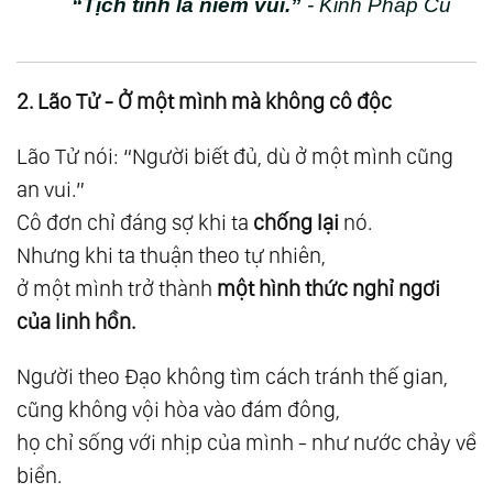
“Tịch tĩnh là niềm vui.”
- Kinh Pháp Cú
42.
Nhóm 3: Giải Ngộ Về Tâm Lý - Tinh Thần
43.
Giải Ngộ 13: Về Cái Tôi - Bản Ngã - Ego
44.
Giải Ngộ 14: Về Hạnh Phúc
2. Lão Tử - Ở một mình mà không cô độc
45.
Giải Ngộ 15: Về Biết Ơn
Lão Tử nói: “Người biết đủ, dù ở một mình cũng
46.
Giải Ngộ 16: Về Tha Thứ
an vui.”
47.
Giải Ngộ 17: Về Tình Yêu Và Trách Nhiệm
Cô đơn chỉ đáng sợ khi ta
chống lại
nó.
48.
Giải Ngộ 18: Về Tâm Và Trí
Nhưng khi ta thuận theo tự nhiên,
49.
Giải Ngộ 19: Tâm Trí - Bộ Lọc Của Năng
ở một mình trở thành
một hình thức nghỉ ngơi
Lượng
của linh hồn.
50.
Giải Ngộ 20: Về Góc Nhìn - Mỗi Người Đều
Người theo Đạo không tìm cách tránh thế gian,
Đúng Trong Thế Giới Của Họ
cũng không vội hòa vào đám đông,
51.
Nhóm 4: Giải Ngộ Về Đời Sống - Hành Đạo
họ chỉ sống với nhịp của mình - như nước chảy về
Trong Đời
biển.
52.
Giải Ngộ 21: Về Đạo Và Đời