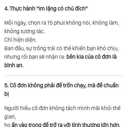
109.
Suy Ngẫm 10: Nỗi Sợ - Ảo Ảnh Của Tâm
4. Thực hành “im lặng có chủ đích”
110.
Suy Ngẫm 11: Khi Tâm Phản Ứng Với
Mỗi ngày, chọn ra 15 phút không nói, không làm,
Ngoại Cảnh
không tương tác.
111.
Suy Ngẫm 12: Chưa Tu Chấp Kiểu Đời, Tu
Chỉ hiện diện.
Rồi Chấp Kiểu Đạo
Ban đầu, sự trống trải có thể khiến bạn khó chịu,
112.
Suy Ngẫm 13: Quy Luật Cân Bằng
nhưng rồi bạn sẽ nhận ra:
bên kia của cô đơn là
113.
Suy Ngẫm 14: Giàu Có Là Khi Tâm Biết Đủ
bình an.
114.
Suy Ngẫm 15: Làm Mà Không Quan Tâm
115.
Suy Ngẫm 16: Người Đã Lành - Không Có
5. Cô đơn không phải để trốn chạy, mà để chuẩn
Gì Là Không Thể Nói
bị
116.
Suy Ngẫm 17: Khi Ta Trưởng Thành
117.
Suy Ngẫm 18: Hành Trình Chữa Lành
Người hiểu cô đơn không tách mình mãi khỏi thế
gian,
118.
Suy Ngẫm 19: Tan Chảy Để Trở Về Đại
họ
ẩn vào trong để trở ra với tình thương lớn hơn.
Dương