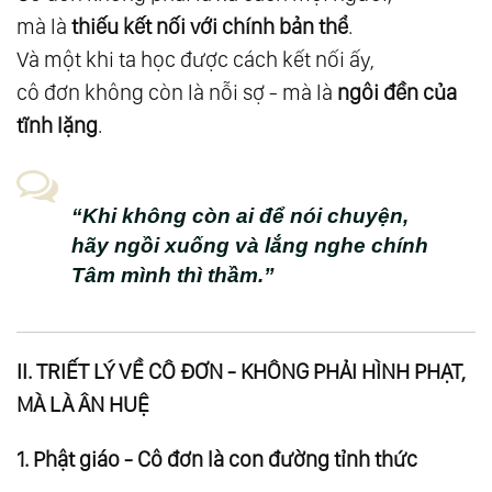
mà là
thiếu kết nối với chính bản thể
.
Điểm Của Mọi Chữa Lành
Và một khi ta học được cách kết nối ấy,
21.
Chương 15: Khi Ta Trưởng Thành
cô đơn không còn là nỗi sợ - mà là
ngôi đền của
22.
Chương 16: Hòa Nhập Cùng Vũ Trụ - Sống
tĩnh lặng
.
Như Một Phần Của Toàn Thể
23.
Phần V - Tổng Hợp Và Khai Mở
24.
Chương 17: Những Cấp Độ Nhận Thức
“Khi không còn ai để nói chuyện,
Của Con Người
hãy ngồi xuống và lắng nghe chính
25.
Chương 18: Từ Tôn Giáo Đến Tâm Linh -
Tâm mình thì thầm.”
Hành Trình Quay Về Chính Mình
26.
Chương 19: Khoa Học Tâm Linh - Nền Văn
II. TRIẾT LÝ VỀ CÔ ĐƠN - KHÔNG PHẢI HÌNH PHẠT,
Minh Của Tương Lai
MÀ LÀ ÂN HUỆ
27.
Phần Vi - Giải Ngộ
28.
Nhóm 1: Giải Ngộ Xã Hội - Nhân Loại
1. Phật giáo - Cô đơn là con đường tỉnh thức
29.
Giải Ngộ 01: Về Phân Biệt Chủng Tộc