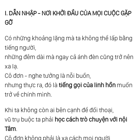
Hồn
I. DẪN NHẬP - NƠI KHỞI ĐẦU CỦA MỌI CUỘC GẶP
12.
Chương 8: Tình Yêu - Ngôn Ngữ Cao Nhất
GỠ
Của Vũ Trụ
Có những khoảng lặng mà ta không thể lấp bằng
13.
Phần Iii - Khoa Học Của Sự Tỉnh Thức
tiếng người,
14.
Chương 9: Trung Đạo - Giao Điểm Của
những đêm dài mà ngay cả ánh đèn cũng trở nên
Mọi Con Đường
xa lạ.
15.
Chương 10: Tâm Trí Kiến Tạo Ra Thiên
Cô đơn - nghe tưởng là nỗi buồn,
Đường Và Địa Ngục
nhưng thực ra, đó là
tiếng gọi của linh hồn
muốn
16.
Chương 11: Khi Khoa Học Chạm Tới Tâm
trở về chính mình.
Linh
17.
Chương 12: Khoa Học Thần Kinh Ý Thức
Khi ta không còn ai bên cạnh để đối thoại,
18.
Phần Iv - Sống Như Một Sinh Thể Toàn Thể
vũ trụ buộc ta phải
học cách trò chuyện với nội
19.
Chương 13: Giáo Dục Thuận Tự Nhiên
Tâm
.
Cô đơn không phải là xa cách mọi người,
20.
Chương 14: Từ Bi Với Chính Mình - Khởi