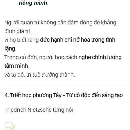
riêng mình
.
Trí
63.
Giải Ngộ 31: Về Nhất Nguyên
Người quân tử không cần đám đông để khẳng
64.
Giải Ngộ 32: Về Đạo - Tính Không - Nền
định giá trị,
Tảng Vô Hình Của Vạn Hữu
vì họ biết rằng
đức hạnh chỉ nở hoa trong tĩnh
65.
Giải Ngộ 33: Các Trạng Thái Của Tâm
lặng.
Không
Trong cô đơn, người học cách
nghe chính lương
66.
Giải Ngộ 34: Con Đường Trung Đạo
tâm mình
,
67.
Giải Ngộ 35: Các Quy Luật Vũ Trụ
và từ đó, trí tuệ trưởng thành.
68.
Giải Ngộ 36: Vũ Trụ & Con Người
69.
Giải Ngộ 37: Luật Của Một
4. Triết học phương Tây - Từ cô độc đến sáng tạo
70.
Giải Ngộ 38: Mọi Con Đường Đều Dẫn Về
Friedrich Nietzsche từng nói:
Một
71.
Giải Ngộ 39: Tất Cả Đều Là Ánh Sáng
72.
Nhóm 6: Giải Ngộ Sau Hợp Nhất - Đời