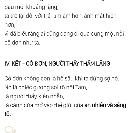
Sau mỗi khoảng lặng,
119.
Tầng 3: Tình Yêu
ta trở lại đời với trái tim ấm hơn, ánh mắt hiền
120.
Suy Ngẫm 20: Trở Thành Tình Yêu
hơn,
121.
Suy Ngẫm 21: Tình Yêu Vô Điều Kiện
vì đã biết rằng ai cũng đang đi qua cùng một nỗi
122.
Suy Ngẫm 22: Tình Yêu Của Tạo Hóa -
cô đơn như ta.
Không Thiên Vị, Không Phân Biệt
123.
Suy Ngẫm 23: Khi Tình Yêu Với Chính
IV. KẾT - CÔ ĐƠN, NGƯỜI THẦY THẦM LẶNG
Mình Chưa Đủ
124.
Suy Ngẫm 24: Tình Yêu Thì Không Có Bài
Cô đơn không còn là hố sâu khi ta dừng sợ nó.
Xích
Nó là chiếc gương soi rõ nội Tâm,
125.
Suy Ngẫm 25: Từ Bi Với Chính Mình - Cội
là người thầy kiên nhẫn,
Nguồn Của Mọi Yêu Thương
là cánh cửa mở vào thế giới của
an nhiên và sáng
126.
Suy Ngẫm 26: Giá Trị Sống - Thước Đo
tỏ.
Của Hạnh Phúc
127.
Tầng 4: Giác Ngộ