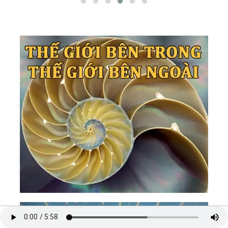
144.
Suy Ngẫm 42: Đỉnh Cao Của Trí Tuệ Chính Là
Sự Đơn Giản
145.
Suy Ngẫm 43: Bạn Không Là Gì Cả Thì Bạn Là
Tất Cả
146.
Suy Ngẫm 44: Người Thầy Vĩ Đại Nhất
147.
Phần X - Phương Pháp Thực Hành
148.
Nhóm 1: Thân - Quay Về Với Hơi Thở Và Cơ
Thể
149.
Thực Hành 01: Yoga - Pranayama - Khí Công
150.
Thực Hành 02: Thiền Tĩnh - Thiền Nằm Cân
Bằng - Thiền Vipassana
151.
Thực Hành 03: Thiền Động - Con Đường
Chữa Lành Bằng Hành Động
152.
Thực Hành 04: Sống Thiền - Thiền Trung Đạo