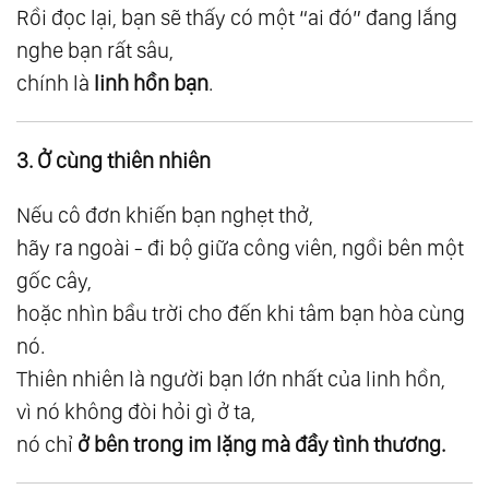
Rồi đọc lại, bạn sẽ thấy có một “ai đó” đang lắng
99.
Suy Ngẫm 01: Tượng Đài Của Cái Tôi
nghe bạn rất sâu,
100.
Suy Ngẫm 02: Hạt Mầm Của Khổ Đau
chính là
linh hồn bạn
.
101.
Suy Ngẫm 03: Sức Mạnh Của Sự Thật
102.
Suy Ngẫm 04: Về Thiện Và Ác - Ánh Sáng
3. Ở cùng thiên nhiên
Của Sự Thật
103.
Suy Ngẫm 05: Nghịch Cảnh Và Giải
Nếu cô đơn khiến bạn nghẹt thở,
Thoát
hãy ra ngoài - đi bộ giữa công viên, ngồi bên một
104.
Suy Ngẫm 06: Khi Mất Rồi Mới Thấy Biết
gốc cây,
Ơn Những Gì Mình Đang Có
hoặc nhìn bầu trời cho đến khi tâm bạn hòa cùng
105.
Suy Ngẫm 07: Ba Nền Tảng Của Sức
nó.
Thiên nhiên là người bạn lớn nhất của linh hồn,
Khỏe Toàn Diện
vì nó không đòi hỏi gì ở ta,
106.
Suy Ngẫm 08: Nền Giáo Dục Ánh Sáng
nó chỉ
ở bên trong im lặng mà đầy tình thương.
107.
Tầng 2: Chuyển Hóa
108.
Suy Ngẫm 09: Chuyển Hóa Nghiệp