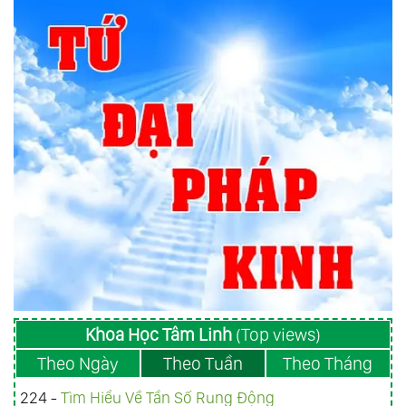
Khoa Học Tâm Linh
(Top views)
Theo Ngày
Theo Tuần
Theo Tháng
224 -
Tìm Hiểu Về Tần Số Rung Động