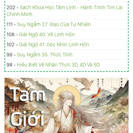
202 -
Sách Khoa Học Tâm Linh - Hành Trình Tìm Lại
Chính Mình
111 -
Suy Ngẫm 27: Đạo Của Tự Nhiên
108 -
Giải Ngộ 40: Về Linh Hồn
102 -
Giải Ngộ 41: Góc Nhìn Linh Hồn
99 -
Suy Ngẫm 35: Thức Tỉnh
98 -
Hiểu Biết Về Nhận Thức 3D, 4D Và 5D