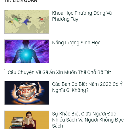
TIN LIÊN QUAN
Khoa Học Phương Đông Và
Phương Tây
Năng Lượng Sinh Học
Câu Chuyện Về Gã Ăn Xin Muốn
Thế Chỗ Bồ Tát
Các Bạn Có Biết Năm 2022 Có Ý
Nghĩa Gì Không?