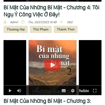
i
Bí Mật Của Những Bí Mật - Chương 4: Tôi
d
Ngụ Ý Công Việc Ở Đây!
e
o
Admin
Thu, 20/07/2023 10:49
1362
-
Thương Hại
Thủ Phạm
Thảnh Thơi
C
l
i
p
Bí Mật Của Những Bí Mật - Chương 3: