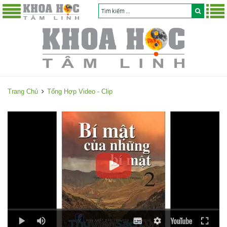
Trang Chủ
Tổng Hợp Video - Clip
T
ổ
n
g
H
ợ
p
V