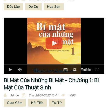
Độc Lập
Do Dự
Hoa Sen
Bí Mật Của Những Bí Mật - Chương 1: Bí
Mật Của Thuật Sinh
Admin
Thu, 20/07/2023 10:44
4096
Giao Cảm
Hối Tiếc
Tự Tử