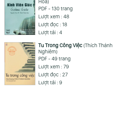
Linh Ứng Quán Thế Âm
(Thích Tịnh Từ)
PDF - 75 trang
Lượt xem : 64
Lượt đọc : 22
Lượt tải : 4
Kinh Viên Giác Giảng Giải
(Thích Thiện
Hoa)
PDF - 130 trang
Lượt xem : 48
Lượt đọc : 18
Lượt tải : 4
Tu Trong Công Việc
(Thích Thánh
Nghiêm)
PDF - 49 trang
Lượt xem : 79
Lượt đọc : 27