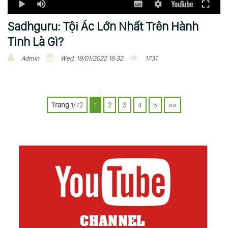
Sadhguru: Tội Ác Lớn Nhất Trên Hành
Tinh Là Gì?
Admin
Wed, 19/01/2022 16:32
1731
P
o
Trang
1/72
1
2
3
4
5
»»
s
t
s
n
a
v
i
g