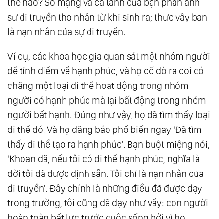
thế nào? Số mạng và cá tánh của bạn phản ảnh
sự di truyền thọ nhận từ khi sinh ra; thực vậy bạn
là nạn nhân của sự di truyền.
Ví dụ, các khoa học gia quan sát một nhóm người
để tính điểm về hạnh phúc, và họ cố dò ra coi có
chăng một loại di thể hoạt động trong nhóm
người có hạnh phúc mà lại bất động trong nhóm
người bất hạnh. Đúng như vậy, họ đã tìm thấy loại
di thể đó. Và họ đăng báo phổ biến ngay 'Đã tìm
thấy di thể tạo ra hạnh phúc'. Bạn buột miệng nói,
'Khoan đã, nếu tôi có di thể hạnh phúc, nghĩa là
đời tôi đã được định sẵn. Tôi chỉ là nạn nhân của
di truyền'. Đây chính là những điều đã được dạy
trong trường, tôi cũng đã dạy như vầy: con người
hoàn toàn bất lực trước cuộc sống bởi vì họ