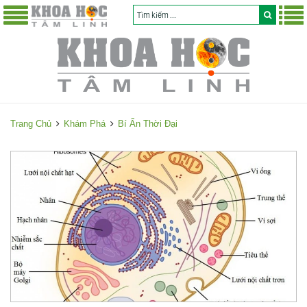
Trang Chủ
Khám Phá
Bí Ẩn Thời Đại
B
í
Ẩ
n
T
h
ờ
i