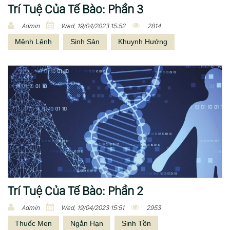
Đ
Trí Tuệ Của Tế Bào: Phần 3
ạ
Admin
Wed, 19/04/2023 15:52
2814
i
Mệnh Lệnh
Sinh Sản
Khuynh Hướng
Trí Tuệ Của Tế Bào: Phần 2
Admin
Wed, 19/04/2023 15:51
2953
Thuốc Men
Ngắn Hạn
Sinh Tồn