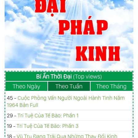
Bí Ẩn Thời Đại
(Top views)
Theo Ngày
Theo Tuần
Theo Tháng
45 -
Cuộc Phỏng Vấn Người Ngoài Hành Tinh Năm
1964 Bản Full
29 -
Trí Tuệ Của Tế Bào: Phần 1
19 -
Trí Tuệ Của Tế Bào: Phần 3
18 -
Vũ Trụ Đang Trải Qua Những Thay Đổi Kinh