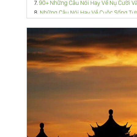
7.
90+ Những Câu Nói Hay Về Nụ Cười V
8.
Những Câu Nói Hay Về Cuộc Sống Tư
9.
Những Câu Nói Hay Về Thành Công Và
10.
Tổng Hợp 100+ Câu Nói Về Sức Khỏe,
11.
Top 70+ Câu Nói, Status Tiếng Anh Về
12.
Những Câu Nói Hay, Ý Nghĩa Về Đàn
13.
90+ Câu Nói Lạc Quan Giúp Bạn Yêu 
14.
Những Câu Nói An Ủi Người Đang B
15.
90+ Triết Lý Hay Về Sự Ngu Dốt Thấ
16.
50+ Câu Nói Truyền Cảm Hứng Giúp 
17.
50+ Lời Xin Lỗi Hay, Chân Thành Nhấ
18.
Tổng Hợp Câu Nói, Trích Dẫn Đáng 
Đại
19.
Những Triết Lý Sống Của Khổng Tử