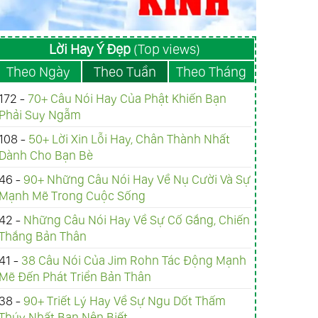
Lời Hay Ý Đẹp
(Top views)
Theo Ngày
Theo Tuần
Theo Tháng
172 -
70+ Câu Nói Hay Của Phật Khiến Bạn
Phải Suy Ngẫm
108 -
50+ Lời Xin Lỗi Hay, Chân Thành Nhất
Dành Cho Bạn Bè
46 -
90+ Những Câu Nói Hay Về Nụ Cười Và Sự
Mạnh Mẽ Trong Cuộc Sống
42 -
Những Câu Nói Hay Về Sự Cố Gắng, Chiến
Thắng Bản Thân
41 -
38 Câu Nói Của Jim Rohn Tác Động Mạnh
Mẽ Đến Phát Triển Bản Thân
38 -
90+ Triết Lý Hay Về Sự Ngu Dốt Thấm
Thúy Nhất Bạn Nên Biết