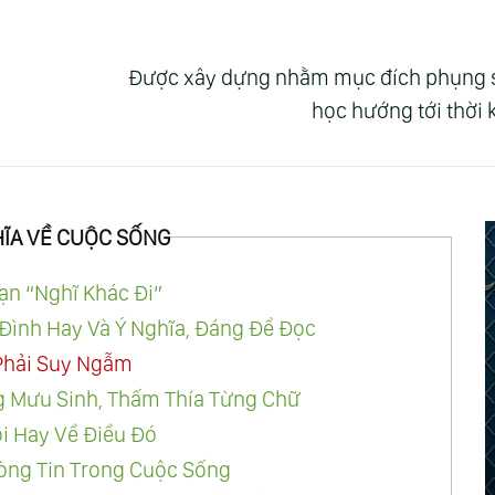
Được xây dựng nhằm mục đích phụng sự 
học hướng tới thời
HĨA VỀ CUỘC SỐNG
ạn “Nghĩ Khác Đi”
a Đình Hay Và Ý Nghĩa, Đáng Để Đọc
 Phải Suy Ngẫm
 Mưu Sinh, Thấm Thía Từng Chữ
i Hay Về Điều Đó
òng Tin Trong Cuộc Sống