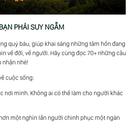
y Và Ý Nghĩa Nhất
 Nghĩa Và Sâu Sắc Nhất
g Suy Ngẫm
 BẠN PHẢI SUY NGẪM
 Tạo Động Lực Cố Gắng
anh Giúp Bạn Thành Công
sống quý báu, giúp khai sáng những tâm hồn đang
 Đời, Hạnh Phúc
nhìn về đời, về người. Hãy cùng đọc 70+ những câu
ời Đọc Sách
m nhận nhé!
iền Và Tình Bạn Đáng Đọc
về cuộc sống:
Chiến Thắng Bản Thân
n Chú Ý Và Lưu Tâm
ộc nơi mình. Không ai có thể làm cho người khác
ng Suy Ngẫm
n Và Tình Yêu, Càng Đọc Càng Thấm
i hơn một nghìn lần người chinh phục một ngàn