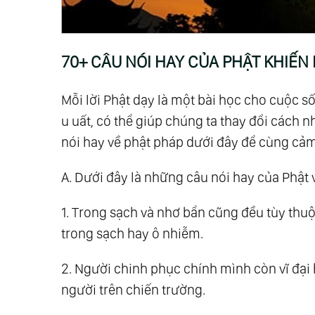
20.
100+ Những Câu Nói Về Thời Gian Ha
21.
Những Câu Nói Về Vẻ Đẹp Tâm Hồn Ý
22.
70+ Câu Nói Hay Về Công Việc Đán
70+ CÂU NÓI HAY CỦA PHẬT KHIẾN
23.
60+ Những Câu Nói Hay Về Học Tập
24.
60+ Những Câu Nói Hay Về Kinh Do
Mỗi lời Phật dạy là một bài học cho cuộc 
25.
Những Câu Nói Hay, Ý Nghĩa Về Cuộc
u uất, có thể giúp chúng ta thay đổi cách 
26.
Những Câu Nói Hay Về Sách Và Ngư
nói hay về phật pháp dưới đây để cùng cả
27.
40+ Những Câu Nói Hay Giữa Đồng T
A. Dưới đây là những câu nói hay của Phật 
28.
Những Câu Nói Hay Về Sự Cố Gắng, 
29.
Những Câu Nói Hay Về Sức Khỏe Cầ
1. Trong sạch và nhơ bẩn cũng đều tùy thu
30.
80+ Những Câu Nói Hay Về Tiền Đá
trong sạch hay ô nhiễm.
31.
40+ Những Câu Nói Hay Về Đồng Tiề
2. Người chinh phục chính mình còn vĩ đạ
người trên chiến trường.