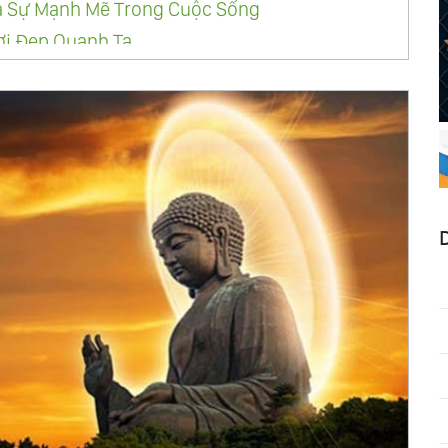
à Sự Mạnh Mẽ Trong Cuộc Sống
ơi Đẹp Quanh Ta
 Thất Bại Trong Cuộc Sống
 Lời Chúc Sức Khỏe Hay, Ý Nghĩa Nhất
 Ngày Của Cha Hay, Ý Nghĩa Nhất
 Ông
Đời Và Trẻ Mãi Như Một Bông Hoa
uồn Chân Thành, Cảm Động Nhất
m Thúy Nhất Bạn Nên Biết
Bạn Thay Đổi Cuộc Đời Ngoạn Mục
t Dành Cho Bạn Bè
Nhớ Từ Những Quyển Sách Hay Nhất Mọi Thời