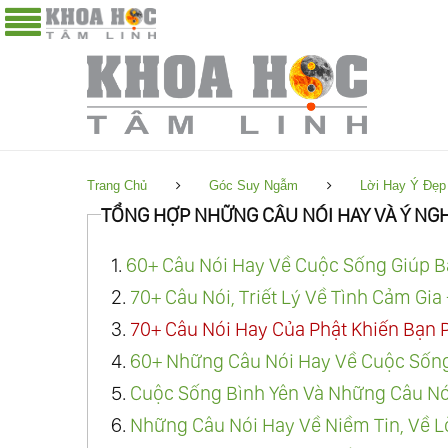
Trang Chủ
Góc Suy Ngẫm
Lời Hay Ý Đẹp
TỔNG HỢP NHỮNG CÂU NÓI HAY VÀ Ý NG
1.
60+ Câu Nói Hay Về Cuộc Sống Giúp B
2.
70+ Câu Nói, Triết Lý Về Tình Cảm Gi
3.
70+ Câu Nói Hay Của Phật Khiến Bạn
4.
60+ Những Câu Nói Hay Về Cuộc Sống
5.
Cuộc Sống Bình Yên Và Những Câu Nó
6.
Những Câu Nói Hay Về Niềm Tin, Về L