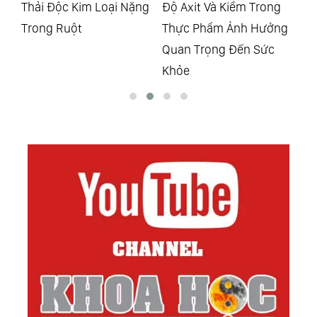
ng
Độ Axit Và Kiềm Trong
5 Chìa Khóa Kích Hoạt
Hư
Thực Phẩm Ảnh Hưởng
Khả Năng Tự Chữa Lành
Bắ
Quan Trọng Đến Sức
Của Cơ Thể
Ph
Khỏe