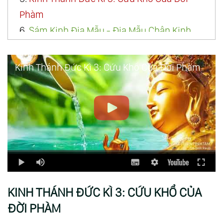
Phàm
6.
Sám Kinh Địa Mẫu - Địa Mẫu Chân Kinh
7.
Địa Mẫu Diệu Kinh
Kinh Thánh Đức Kì 3: Cứu Khổ Của Đời Phàm
KINH THÁNH ĐỨC KÌ 3: CỨU KHỔ CỦA
ĐỜI PHÀM