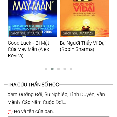
Sách nói: 06:00:26
Sách nói: 07:26:02
S
Ba Người Thầy Vĩ Đại
Bạn Đắt Giá Bao
Cu
(Robin Sharma)
Nhiêu? (Thu Nguyễn
Tạ
Ngọc)
TRA CỨU THẦN SỐ HỌC
Xem Đường Đời, Sự Nghiệp, Tình Duyên, Vận
Mệnh, Các Năm Cuộc Đời...
(*)
Họ và tên của bạn: