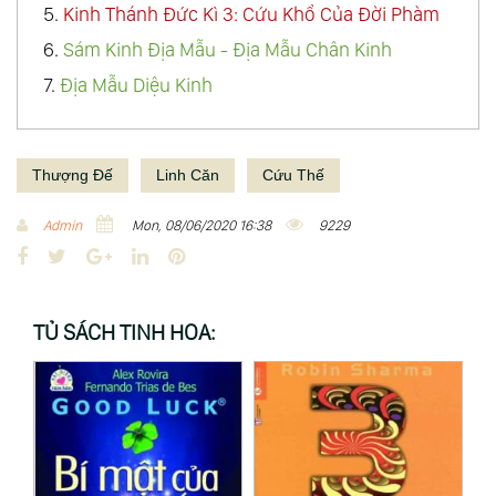
5.
Kinh Thánh Đức Kì 3: Cứu Khổ Của Đời Phàm
6.
Sám Kinh Địa Mẫu - Địa Mẫu Chân Kinh
7.
Địa Mẫu Diệu Kinh
Thượng Đế
Linh Căn
Cứu Thế
Admin
Mon, 08/06/2020 16:38
9229
F
T
G
L
P
a
w
o
i
i
c
i
o
n
n
TỦ SÁCH TINH HOA:
e
t
g
k
t
b
t
l
e
e
o
e
e
d
r
o
r
+
I
e
k
n
s
t