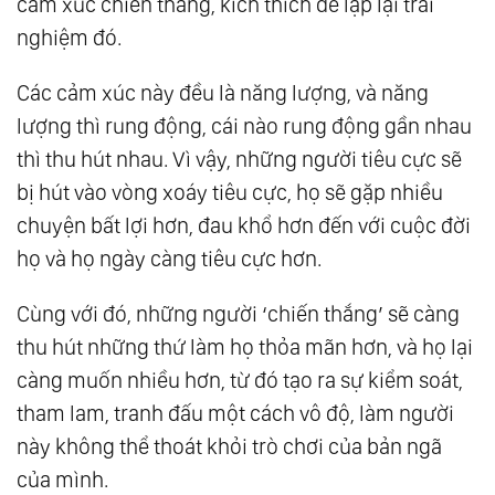
cảm xúc chiến thắng, kích thích để lặp lại trải
Con Người - Torus Linh Hồn
nghiệm đó.
22.
Thiên Thần Và Ác Quỷ Có Thật Không?
Các cảm xúc này đều là năng lượng, và năng
23.
Thượng Đế Sáng Tạo Thực Tại Sống Như
lượng thì rung động, cái nào rung động gần nhau
Thế Nào?
thì thu hút nhau. Vì vậy, những người tiêu cực sẽ
24.
Bạn Có Tin Mình Đang Là Nô Lệ Trong Một
bị hút vào vòng xoáy tiêu cực, họ sẽ gặp nhiều
Ma Trận Được Thiết Kế Để Thống Trị Bạn?
chuyện bất lợi hơn, đau khổ hơn đến với cuộc đời
25.
Hệ Thống Ma Quỷ Cabal
họ và họ ngày càng tiêu cực hơn.
26.
Thời Gian Là Gì? Thời Gian Có Thật Hay
Cùng với đó, những người ‘chiến thắng’ sẽ càng
Chỉ Là Ảo Giác?
thu hút những thứ làm họ thỏa mãn hơn, và họ lại
27.
Tần Số Rung Động Là Gì?
càng muốn nhiều hơn, từ đó tạo ra sự kiểm soát,
28.
Đây Là Những Gì Bạn Cần Phải Biết!
tham lam, tranh đấu một cách vô độ, làm người
Thông Điệp Từ Thần Linh.
này không thể thoát khỏi trò chơi của bản ngã
29.
Bạn Không Phải Chỉ Là Thân Thể !
của mình.
30.
Cơ Thể Được Tạo Thành Từ Tần Số Rung