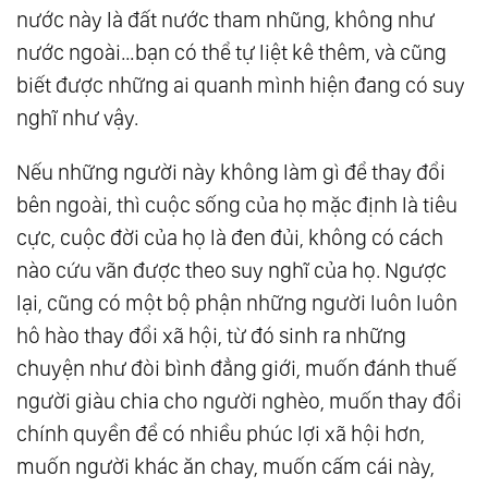
nước này là đất nước tham nhũng, không như
Phân Mảnh Linh Hồn - Nghiệp Quả (Karma)
nước ngoài…bạn có thể tự liệt kê thêm, và cũng
38.
The Law Of One - Bài Học Cuộc Đời - Sự
biết được những ai quanh mình hiện đang có suy
Tiến Hóa Của Linh Hồn - Bánh Đà Nghiệp Quả
nghĩ như vậy.
39.
The Law Of One - Nhận Thức Và Chuyển
Hóa Các Bài Học Cuộc Đời - Những Sai Lầm
Nếu những người này không làm gì để thay đổi
bên ngoài, thì cuộc sống của họ mặc định là tiêu
Thường Gặp
cực, cuộc đời của họ là đen đủi, không có cách
40.
Luật Của Một - Tự Do Ý Chí - Bản Kế
nào cứu vãn được theo suy nghĩ của họ. Ngược
Hoạch Cuộc Đời - Lựa Chọn Kiếp Sống Mới
lại, cũng có một bộ phận những người luôn luôn
41.
Luật Của Một - 07 Tầng Thứ Tiến Hóa
hô hào thay đổi xã hội, từ đó sinh ra những
Nhận Thức - Sự Hợp Nhất Của Một
chuyện như đòi bình đẳng giới, muốn đánh thuế
người giàu chia cho người nghèo, muốn thay đổi
chính quyền để có nhiều phúc lợi xã hội hơn,
muốn người khác ăn chay, muốn cấm cái này,