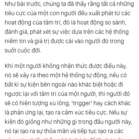
Như bài trước, chúng ta đã thấy rằng tất cả những
Hình Học Thiêng Liêng (Sacred Geometry) Và
tiêu cực của một con người đều xuất phát từ các
Ngũ Hành
hoạt động của tâm trí, đó là hoạt động so sánh,
16.
Bông Hoa Của Sự Sống (Flower Of Life) -
đánh giá, phát xét sự việc dựa trên các hệ thống
Cách Thượng Đế Sáng Tạo Ra Thực Tại Và Vũ
niềm tin và giá trị được cài vào người đó trong
Trụ
suốt cuộc đời.
17.
The Law Of One - Những Luật Cơ Bản Nhất
Khi một người không nhận thức được điều này,
Về Vũ Trụ
nó sẽ xảy ra theo một hệ thống tự động, nếu có
18.
The Law Of One - Các Mẫu Hình Năng
bất kì sự kiện bên ngoài nào khác biệt hoặc đi
Lượng Và Cuộc Sống Con Người
ngược lại với tâm trí của một người, thì người đó
19.
The Law Of One - Những Luật Vũ Trụ Cơ
sẽ có hiện tượng xù lông, ‘trigger’ hay cách khác
Bản Và Cuộc Sống Con Người
là phản ứng lại, tạo ra cảm xúc tiêu cực. Nếu sự
20.
The Law Of One - Những Con Số Của
kiện đó giống như những gì trong đầu người này,
Đấng Tạo Hóa - Sự Dịch Chuyển Của Vũ Trụ
nó lại tạo ra sự thỏa mãn và tiếp tục tạo ra các
21.
The Law Of One - Tần Số Rung Động Của