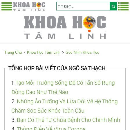
Trang Chủ
Khoa Học Tâm Linh
Góc Nhìn Khoa Học
TỔNG HỢP BÀI VIẾT CỦA NGÔ SA THẠCH
1.
Tạo Môi Trường Sống Để Có Tần Số Rung
Động Cao Như Thế Nào
2.
Những Ảo Tưởng Và Lừa Dối Về Hệ Thống
Chăm Sóc Sức Khỏe Toàn Cầu
3.
Bạn Có Thể Tự Chữa Bệnh Cho Chính Mình
4.
Thông Điệp Về Virus Corona