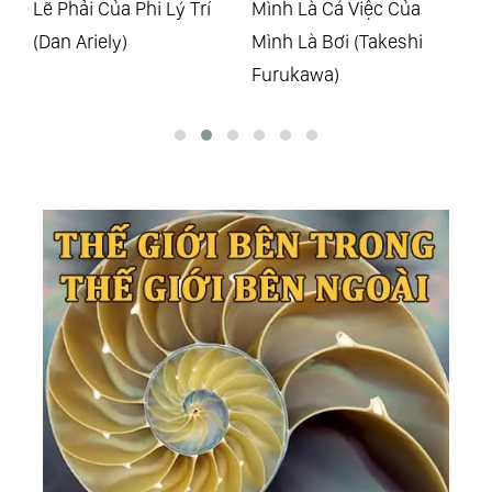
Mình Là Cá Việc Của
Một Đời Như Kẻ Tìm
Nâ
Mình Là Bơi (Takeshi
Đường (Phan Văn
Ti
Furukawa)
Trường)
Pi