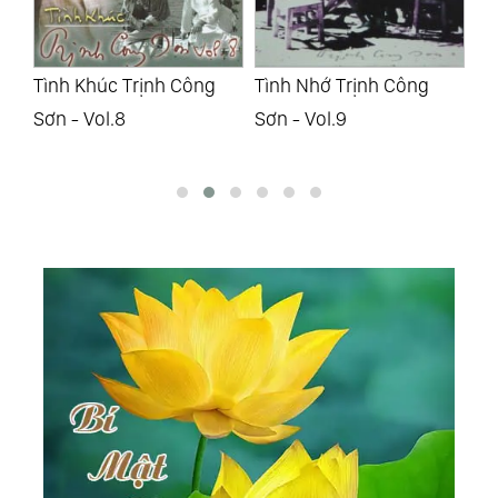
Tình Nhớ Trịnh Công
Album Đầu Tiên - The
Cù
Sơn - Vol.9
1St Album
Nà
Lo