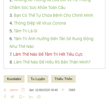
Chăm Sóc Sức Khỏe Toàn Cầu
3.
Bạn Có Thể Tự Chữa Bệnh Cho Chính Mình
4.
Thông Điệp Về Virus Corona
5.
Tâm Trí Là Gì
6.
Tâm Trí Ảnh Hưởng Đến Tần Số Rung Động
Như Thế Nào
7.
Làm Thế Nào Để Tâm Trí Hết Tiêu Cực
8.
Làm Thế Nào Để Hiểu Rõ Bản Thân Mình?
9.
Thuật Điều Khiển Tâm Trí, Làm Thế Nào Để Hiểu
Biết Về Thế Giới Này
Kundalini
Tu Luyện
Thiếu Thốn
10.
Sức Mạnh Của Tâm Trí - Quyền Năng Vô Hạn
Admin
Sat, 12/09/2020 16:40
7683
Của Thượng Đế
F
T
G
L
P
11.
Vô Thức Là Gì
a
w
o
i
i
12.
Thiền Định Là Gì