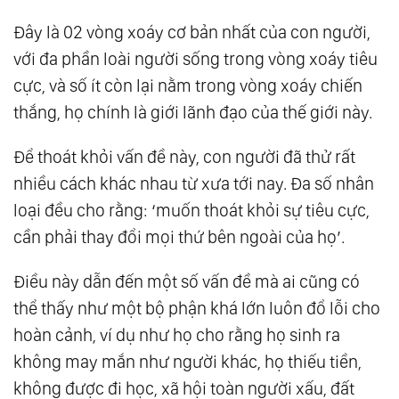
Động Như Thế Nào?
Đây là 02 vòng xoáy cơ bản nhất của con người,
31.
Tại Sao Chúng Ta Mắc Bệnh?
với đa phần loài người sống trong vòng xoáy tiêu
32.
The Law Of One - Tổ Hợp Tâm - Thân - Trí.
cực, và số ít còn lại nằm trong vòng xoáy chiến
Ngôi Đền Của Tạo Hóa
thắng, họ chính là giới lãnh đạo của thế giới này.
33.
Ăn Uống Như Thế Nào Để Có Sức Khỏe
Để thoát khỏi vấn đề này, con người đã thử rất
Tốt? Hướng Dẫn Tự Lập Kế Hoạch Ăn Uống
nhiều cách khác nhau từ xưa tới nay. Đa số nhân
Của Bạn!
loại đều cho rằng: ‘muốn thoát khỏi sự tiêu cực,
34.
Hướng Dẫn Cách Tăng/ Giảm Cân, Chữa
cần phải thay đổi mọi thứ bên ngoài của họ’.
Gầy, Béo Dễ Dàng, An Toàn Và Hiệu Quả!
Điều này dẫn đến một số vấn đề mà ai cũng có
35.
The Law Of One - Bản Chất Của Không -
thể thấy như một bộ phận khá lớn luôn đổ lỗi cho
Thời Gian - Tất Cả Sự Tồn Tại Đều Là Một!
hoàn cảnh, ví dụ như họ cho rằng họ sinh ra
36.
The Law Of One - Cái Chết Là Gì? Bí Mật
không may mắn như người khác, họ thiếu tiền,
Của Thiên Đàng Và Địa Ngục
không được đi học, xã hội toàn người xấu, đất
37.
The Law Of One - Thế Giới Linh Hồn - Sự