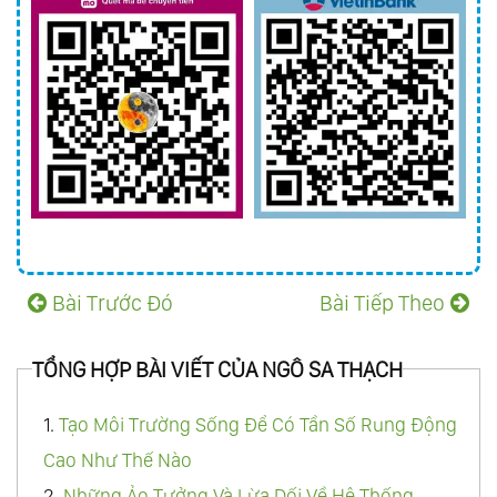
Bài Trước Đó
Bài Tiếp Theo
TỔNG HỢP BÀI VIẾT CỦA NGÔ SA THẠCH
1.
Tạo Môi Trường Sống Để Có Tần Số Rung Động
Cao Như Thế Nào
2.
Những Ảo Tưởng Và Lừa Dối Về Hệ Thống