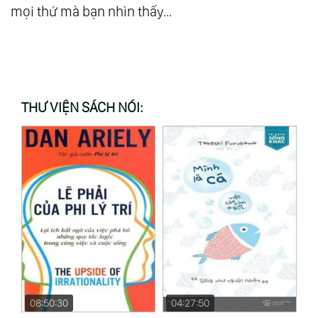
mọi thứ mà bạn nhìn thấy...
THƯ VIỆN SÁCH NÓI:
04:27:50
12:27:12
0