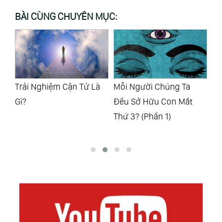
BÀI CÙNG CHUYÊN MỤC:
Thế
Trải Nghiệm Cận Tử Là
Mỗi Người Chúng Ta
Mỗ
?
Gì?
Đều Sở Hữu Con Mắt
Đề
Thứ 3? (Phần 1)
Th