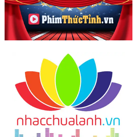
29.
Bạn Không Phải Chỉ Là Thân Thể !
30.
Cơ Thể Được Tạo Thành Từ Tần Số Rung Động
Như Thế Nào?
31.
Tại Sao Chúng Ta Mắc Bệnh?
32.
The Law Of One - Tổ Hợp Tâm - Thân - Trí.
Ngôi Đền Của Tạo Hóa
33.
Ăn Uống Như Thế Nào Để Có Sức Khỏe Tốt?
Hướng Dẫn Tự Lập Kế Hoạch Ăn Uống Của Bạn!
34.
Hướng Dẫn Cách Tăng/ Giảm Cân, Chữa Gầy,
Béo Dễ Dàng, An Toàn Và Hiệu Quả!
35.
The Law Of One - Bản Chất Của Không - Thời
Gian - Tất Cả Sự Tồn Tại Đều Là Một!
36.
The Law Of One - Cái Chết Là Gì? Bí Mật Của
Thiên Đàng Và Địa Ngục