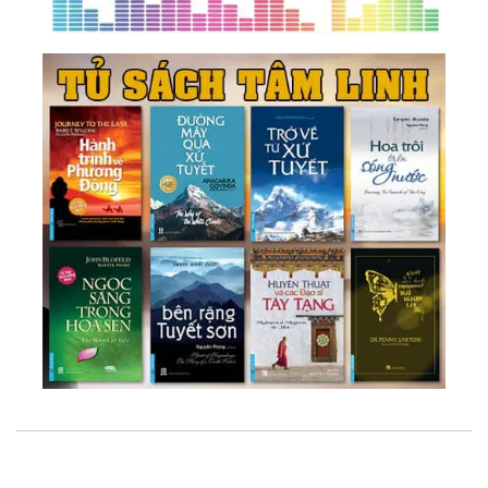
37.
The Law Of One - Thế Giới Linh Hồn - Sự Phân
Mảnh Linh Hồn - Nghiệp Quả (Karma)
38.
The Law Of One - Bài Học Cuộc Đời - Sự Tiến
Hóa Của Linh Hồn - Bánh Đà Nghiệp Quả
39.
The Law Of One - Nhận Thức Và Chuyển Hóa
Các Bài Học Cuộc Đời - Những Sai Lầm Thường
Gặp
40.
Luật Của Một - Tự Do Ý Chí - Bản Kế Hoạch
Cuộc Đời - Lựa Chọn Kiếp Sống Mới
41.
Luật Của Một - 07 Tầng Thứ Tiến Hóa Nhận
Thức - Sự Hợp Nhất Của Một