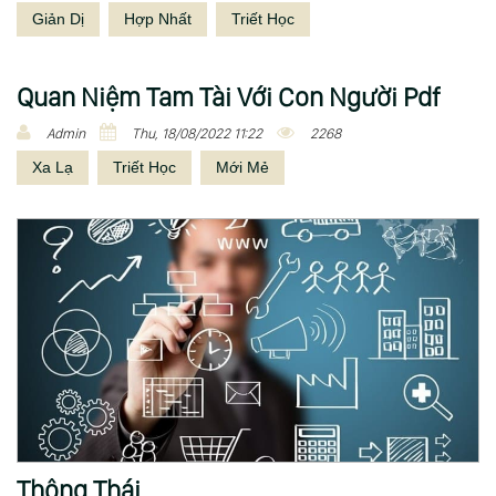
Giản Dị
Hợp Nhất
Triết Học
Quan Niệm Tam Tài Với Con Người Pdf
Admin
Thu, 18/08/2022 11:22
2268
Xa Lạ
Triết Học
Mới Mẻ
Thông Thái