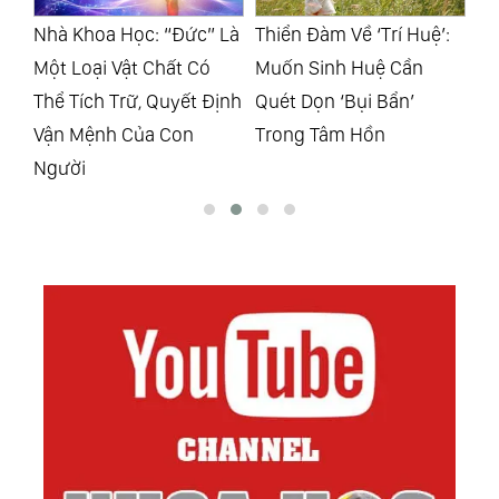
68.
Bí Kíp Luyện Sói
Là
Thiển Đàm Về ‘Trí Huệ’:
Mỉm Cười Dưới Ánh Mặt
Th
69.
Dù ‘Biết’ Sai Nhưng Vẫn Làm Sai
Muốn Sinh Huệ Cần
Trời, Dũng Cảm Vượt
ịnh
Quét Dọn ‘Bụi Bẩn’
Qua Mưa Gió
Trong Tâm Hồn