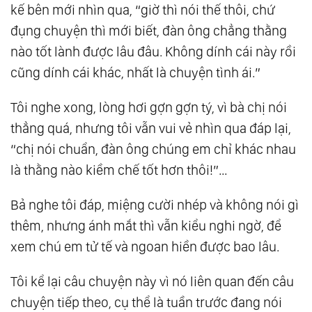
kế bên mới nhìn qua, “giờ thì nói thế thôi, chứ
25.
Nhát Đời Và Sống Mòn
đụng chuyện thì mới biết, đàn ông chẳng thằng
26.
Nỗi Sợ ‘Chưa Đủ’
nào tốt lành được lâu đâu. Không dính cái này rồi
27.
Nghỉ Yêu Vài Hôm
cũng dính cái khác, nhất là chuyện tình ái.”
28.
Con Đường Thần Phật
Tôi nghe xong, lòng hơi gợn gợn tý, vì bà chị nói
29.
Sống Ảo, Sống Thật, Và Cuộc Chơi Kiếm
thẳng quá, nhưng tôi vẫn vui vẻ nhìn qua đáp lại,
Tìm
“chị nói chuẩn, đàn ông chúng em chỉ khác nhau
30.
Hạnh Phúc, Ai Hơn Ai ?
là thằng nào kiềm chế tốt hơn thôi!”…
31.
Cố Gắng Hạnh Phúc, Cố Gắng Không Sợ,
Cố Gắng Bình An, Cố Gắng Đủ Đầy!
Bả nghe tôi đáp, miệng cười nhép và không nói gì
32.
Đừng Mắc Kẹt Trong Quá Khứ
thêm, nhưng ánh mắt thì vẫn kiểu nghi ngờ, để
33.
Bàn Về Chữ ‘Trung’
xem chú em tử tế và ngoan hiền được bao lâu.
34.
Cây Không Muốn Lá Rời Cành
Tôi kể lại câu chuyện này vì nó liên quan đến câu
35.
Đừng Bỏ Rơi Chính Mình
chuyện tiếp theo, cụ thể là tuần trước đang nói
36.
Bình Tĩnh Sống