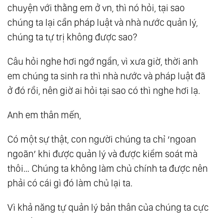
chuyện với thằng em ở vn, thì nó hỏi, tại sao
37.
Trật Tự Nội Tâm
chúng ta lại cần pháp luật và nhà nước quản lý,
38.
Động Lực Sống
chúng ta tự trị không được sao?
39.
Tại Sao Chúng Ta Hay Bỏ Cuộc
40.
Trái Tim Con Bé Quá !
Câu hỏi nghe hơi ngớ ngẩn, vì xưa giờ, thời anh
41.
Hạnh Phúc Giá Bao Nhiêu?
em chúng ta sinh ra thì nhà nước và pháp luật đã
ở đó rồi, nên giờ ai hỏi tại sao có thì nghe hơi lạ.
42.
Làm Giàu Và Luật Chơi
43.
Thấy Rõ, Liền Buông
Anh em thân mến,
44.
Dọn Tâm
45.
Ức Chế Tâm
Có một sự thật, con người chúng ta chỉ ‘ngoan
46.
Để Làm Gì?
ngoãn’ khi được quản lý và được kiểm soát mà
thôi… Chúng ta không làm chủ chính ta được nên
47.
Đối Đãi Ở Đời
phải có cái gì đó làm chủ lại ta.
48.
Chọc Thủng Trời Cao
49.
Hãy Cho Mình Được Sống
Vì khả năng tự quản lý bản thân của chúng ta cực
50.
Trong ‘Tiền’ Có ‘Đạo’