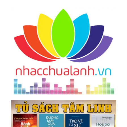
41.
Hạnh Phúc Giá Bao Nhiêu?
42.
Làm Giàu Và Luật Chơi
43.
Thấy Rõ, Liền Buông
44.
Dọn Tâm
45.
Ức Chế Tâm
46.
Để Làm Gì?
47.
Đối Đãi Ở Đời
48.
Chọc Thủng Trời Cao
49.
Hãy Cho Mình Được Sống
50.
Trong ‘Tiền’ Có ‘Đạo’
51.
Lựa Chọn Nào Cho Chúng Ta
52.
Đức Độ
53.
Lựa Chọn Hay Nỗ Lực? Nhiều Tiền Để Làm Gì?
Theo Đuổi Đam Mê?