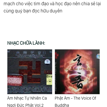
mạch cho việc tìm đạo và học đạo nên chia sẻ lại
cùng quý bạn đọc hữu duyên
NHẠC CHỮA LÀNH:
Âm Nhạc Tự Nhiên Ca
Phật Âm - The Voice Of
Ph
Ngợi Đức Phật Vol.2
Buddha
Am