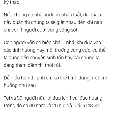
kỳ thấp,
51.
Lựa Chọn Nào Cho Chúng Ta
Nếu không có nhà nước và pháp luật, để nhà ai
52.
Đức Độ
nấy quản thì chúng ta sẽ giết nhau đến khi nào
53.
Lựa Chọn Hay Nỗ Lực? Nhiều Tiền Để
chỉ còn 1 người cuối cùng sống sót.
Làm Gì? Theo Đuổi Đam Mê?
54.
Đôi Mắt Tuệ
Con người vốn dễ biến chất… nhất khi đưa vào
55.
Tâm Lực
các tình huống hay môi trường cùng cực, cụ thể
56.
Bơi Trên Cạn Và Lạm Phát Ngôn Từ
là đụng đến chuyện sinh tồn hay cái chúng ta
57.
Hãy Là Chính Mình !
đang tham đắm thì thôi rồi.
58.
Thiền Tả Pí Lù
Dễ hiểu hơn thì anh em có thể hình dung một tình
59.
Tồn Tại Vì Điều Gì
huống như sau,
60.
Giá Trị Của Thằng Đàn Ông
61.
Detox Tâm Trí - ‘Sống Lại Từ Đầu’
Tôi và 99 người nữa, bị đưa lên 1 cái đảo hoang,
62.
Chọn ‘Chồng’ - Chọn ‘Vợ’
trong đó có 80 nam và 20 nữ, độ tuổi từ 18-45.
63.
Nhiệt Tâm