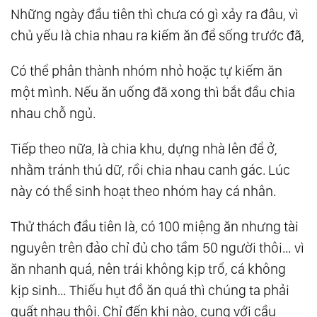
Những ngày đầu tiên thì chưa có gì xảy ra đâu, vì
64.
Mắt Thấy, Nhưng Tâm Chưa Thấy
chủ yếu là chia nhau ra kiếm ăn để sống trước đã,
65.
Biết Càng Nhiều, Càng Phiền Não
66.
Thần Khí, Hơi Thở Và Làm Chủ Game Đời
Có thể phân thành nhóm nhỏ hoặc tự kiếm ăn
67.
Ngọt Ngào Mấy Cũng Tan Thành Mây !
một mình. Nếu ăn uống đã xong thì bắt đầu chia
68.
Bí Kíp Luyện Sói
nhau chỗ ngủ.
69.
Dù ‘Biết’ Sai Nhưng Vẫn Làm Sai
Tiếp theo nữa, là chia khu, dựng nhà lên để ở,
nhằm tránh thú dữ, rồi chia nhau canh gác. Lúc
này có thể sinh hoạt theo nhóm hay cá nhân.
Thử thách đầu tiên là, có 100 miệng ăn nhưng tài
nguyên trên đảo chỉ đủ cho tầm 50 người thôi… vì
ăn nhanh quá, nên trái không kịp trổ, cá không
kịp sinh… Thiếu hụt đồ ăn quá thì chúng ta phải
quất nhau thôi. Chỉ đến khi nào, cung với cầu