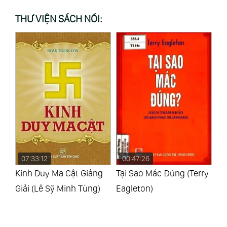
THƯ VIỆN SÁCH NÓI:
07:33:12
00:47:26
1
n
Kinh Duy Ma Cật Giảng
Tại Sao Mác Đúng (Terry
Th
Giải (Lê Sỹ Minh Tùng)
Eagleton)
(J