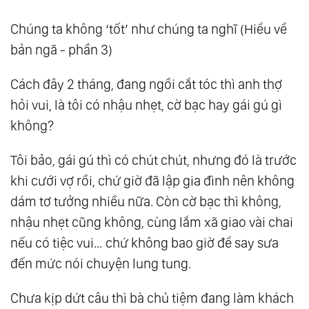
13.
Những Tâm Hồn Lạc Lối
Chúng ta không ‘tốt’ như chúng ta nghĩ (Hiểu về
14.
Tri Thức Thuộc Về Ai?
bản ngã - phần 3)
15.
Bàn Về ‘Phước Tuệ’
Cách đây 2 tháng, đang ngồi cắt tóc thì anh thợ
16.
Phước Có Tôi Và Phước Không Tôi
hỏi vui, là tôi có nhậu nhẹt, cờ bạc hay gái gú gì
17.
Dục
không?
18.
Tự Do Khỏi Vô Thường
19.
Trí Tuệ Vô Biên, Thần Giao Cách Cảm, Và
Tôi bảo, gái gú thì có chút chút, nhưng đó là trước
Hiệu Ứng Con Khỉ Thứ 100
khi cưới vợ rồi, chứ giờ đã lập gia đình nên không
20.
Nô Lệ Tâm Thức
dám tơ tưởng nhiều nữa. Còn cờ bạc thì không,
21.
Đừng Chơi Với Quỷ
nhậu nhẹt cũng không, cùng lắm xã giao vài chai
22.
Tiếng Chuông Thiện Ác
nếu có tiệc vui… chứ không bao giờ để say sưa
23.
Tà Ngữ
đến mức nói chuyện lung tung.
24.
Thói Quen Gốc, Thói Quen Cành, Thói
Chưa kịp dứt câu thì bà chủ tiệm đang làm khách
Quen To, Thói Quen Nhỏ