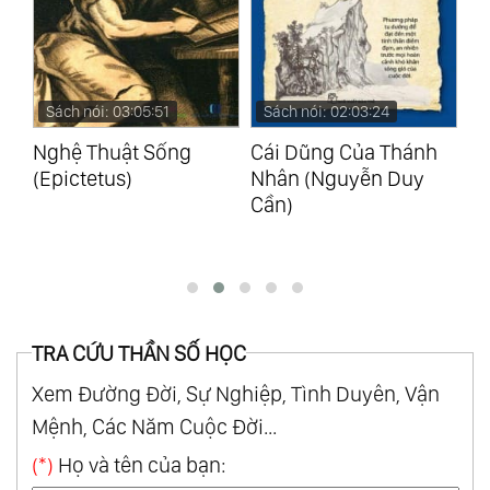
Sách nói: 02:03:24
Sách nói: 05:48:23
S
Cái Dũng Của Thánh
Chinh Phục Mục Tiêu
Tư
Nhân (Nguyễn Duy
(Brian Tracy)
Ch
Cần)
Bạ
Su
TRA CỨU THẦN SỐ HỌC
Xem Đường Đời, Sự Nghiệp, Tình Duyên, Vận
Mệnh, Các Năm Cuộc Đời...
(*)
Họ và tên của bạn: