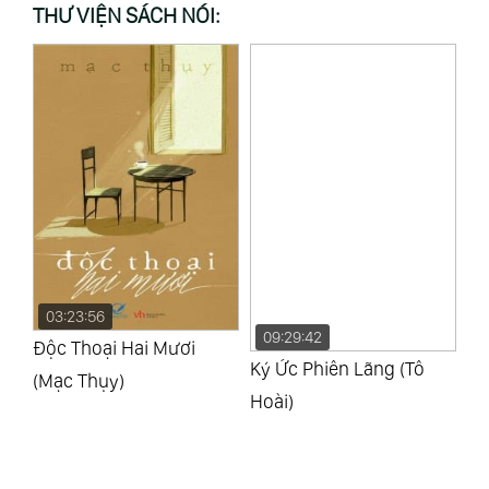
THƯ VIỆN SÁCH NÓI:
03:23:56
09:29:42
1
Độc Thoại Hai Mươi
Ký Ức Phiên Lãng (Tô
Nh
(Mạc Thụy)
Hoài)
(A