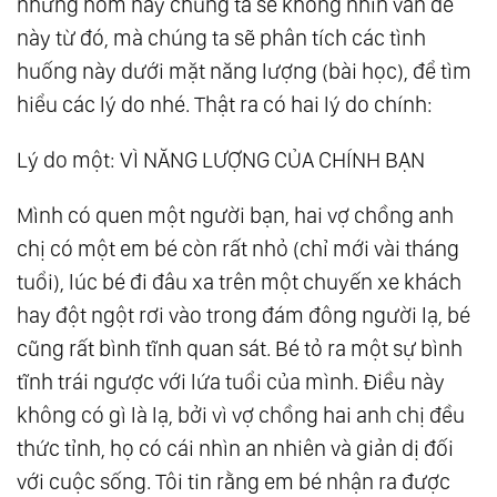
nhưng hôm nay chúng ta sẽ không nhìn vấn đề
này từ đó, mà chúng ta sẽ phân tích các tình
huống này dưới mặt năng lượng (bài học), để tìm
hiểu các lý do nhé. Thật ra có hai lý do chính:
Lý do một: VÌ NĂNG LƯỢNG CỦA CHÍNH BẠN
Mình có quen một người bạn, hai vợ chồng anh
chị có một em bé còn rất nhỏ (chỉ mới vài tháng
tuổi), lúc bé đi đâu xa trên một chuyến xe khách
hay đột ngột rơi vào trong đám đông người lạ, bé
cũng rất bình tĩnh quan sát. Bé tỏ ra một sự bình
tĩnh trái ngược với lứa tuổi của mình. Điều này
không có gì là lạ, bởi vì vợ chồng hai anh chị đều
thức tỉnh, họ có cái nhìn an nhiên và giản dị đối
với cuộc sống. Tôi tin rằng em bé nhận ra được