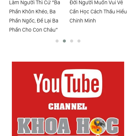
Đời Người Muốn Vui Vẻ
Điều Gì Mới Là Vốn Liếng
Đờ
Cần Học Cách Thấu Hiểu
Chân Chính Của Đời
Va
Chính Mình
Người
Bá