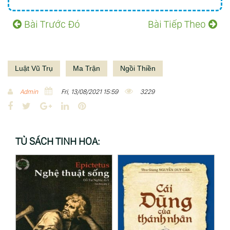
Bài Trước Đó
Bài Tiếp Theo
Luật Vũ Trụ
Ma Trận
Ngồi Thiền
Admin
Fri, 13/08/2021 15:59
3229
F
T
G
L
P
a
w
o
i
i
c
i
o
n
n
TỦ SÁCH TINH HOA:
e
t
g
k
t
b
t
l
e
e
o
e
e
d
r
o
r
+
I
e
k
n
s
t