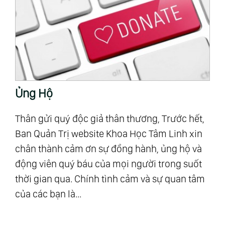
Ủng Hộ
T
Thân gửi quý độc giả thân thương, Trước hết,
“M
Ban Quản Trị website Khoa Học Tâm Linh xin
Al
chân thành cảm ơn sự đồng hành, ủng hộ và
mậ
u
động viên quý báu của mọi người trong suốt
số
ra”
thời gian qua. Chính tình cảm và sự quan tâm
Vũ
của các bạn là...
độ