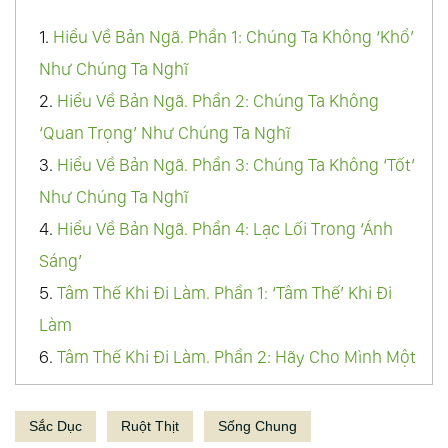
1.
Hiểu Về Bản Ngã. Phần 1: Chúng Ta Không ‘Khổ’
Như Chúng Ta Nghĩ
2.
Hiểu Về Bản Ngã. Phần 2: Chúng Ta Không
‘Quan Trọng’ Như Chúng Ta Nghĩ
3.
Hiểu Về Bản Ngã. Phần 3: Chúng Ta Không ‘Tốt’
Như Chúng Ta Nghĩ
4.
Hiểu Về Bản Ngã. Phần 4: Lạc Lối Trong ‘Ánh
Sáng’
5.
Tâm Thế Khi Đi Làm. Phần 1: ‘Tâm Thế’ Khi Đi
Làm
6.
Tâm Thế Khi Đi Làm. Phần 2: Hãy Cho Mình Một
Đường Lui
7.
Tâm Thế Khi Đi Làm. Phần 3: Làm Sao Để Người
Sắc Dục
Ruột Thịt
Sống Chung