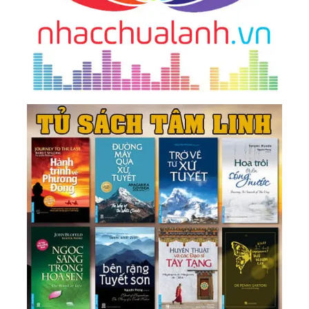
46.
Để Làm Gì?
47.
Đối Đãi Ở Đời
48.
Chọc Thủng Trời Cao
49.
Hãy Cho Mình Được Sống
50.
Trong ‘Tiền’ Có ‘Đạo’
51.
Lựa Chọn Nào Cho Chúng Ta
52.
Đức Độ
53.
Lựa Chọn Hay Nỗ Lực? Nhiều Tiền Để Làm Gì?
Theo Đuổi Đam Mê?
54.
Đôi Mắt Tuệ
55.
Tâm Lực
56.
Bơi Trên Cạn Và Lạm Phát Ngôn Từ
57.
Hãy Là Chính Mình !
58.
Thiền Tả Pí Lù