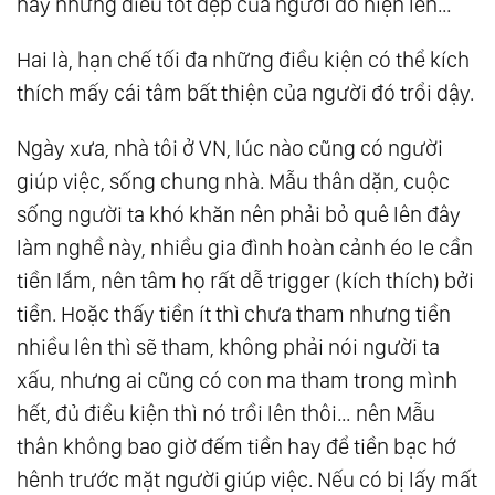
hay những điều tốt đẹp của người đó hiện lên…
37.
Trật Tự Nội Tâm
Hai là, hạn chế tối đa những điều kiện có thể kích
38.
Động Lực Sống
thích mấy cái tâm bất thiện của người đó trổi dậy.
39.
Tại Sao Chúng Ta Hay Bỏ Cuộc
40.
Trái Tim Con Bé Quá !
Ngày xưa, nhà tôi ở VN, lúc nào cũng có người
41.
Hạnh Phúc Giá Bao Nhiêu?
giúp việc, sống chung nhà. Mẫu thân dặn, cuộc
42.
Làm Giàu Và Luật Chơi
sống người ta khó khăn nên phải bỏ quê lên đây
43.
Thấy Rõ, Liền Buông
làm nghề này, nhiều gia đình hoàn cảnh éo le cần
44.
Dọn Tâm
tiền lắm, nên tâm họ rất dễ trigger (kích thích) bởi
45.
Ức Chế Tâm
tiền. Hoặc thấy tiền ít thì chưa tham nhưng tiền
nhiều lên thì sẽ tham, không phải nói người ta
46.
Để Làm Gì?
xấu, nhưng ai cũng có con ma tham trong mình
47.
Đối Đãi Ở Đời
hết, đủ điều kiện thì nó trồi lên thôi… nên Mẫu
48.
Chọc Thủng Trời Cao
thân không bao giờ đếm tiền hay để tiền bạc hớ
49.
Hãy Cho Mình Được Sống
hênh trước mặt người giúp việc. Nếu có bị lấy mất
50.
Trong ‘Tiền’ Có ‘Đạo’