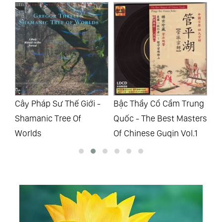
The
Cây Pháp Sư Thế Giới -
Bậc Thầy Cổ Cầm Trung
Bậ
Shamanic Tree Of
Quốc - The Best Masters
Qu
Worlds
Of Chinese Guqin Vol.1
Of