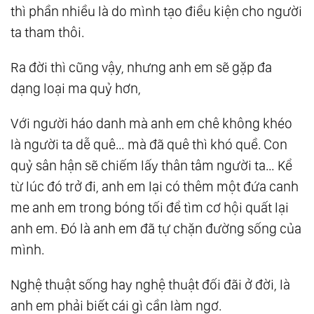
thì phần nhiều là do mình tạo điều kiện cho người
51.
Lựa Chọn Nào Cho Chúng Ta
ta tham thôi.
52.
Đức Độ
53.
Lựa Chọn Hay Nỗ Lực? Nhiều Tiền Để
Ra đời thì cũng vậy, nhưng anh em sẽ gặp đa
Làm Gì? Theo Đuổi Đam Mê?
dạng loại ma quỷ hơn,
54.
Đôi Mắt Tuệ
Với người háo danh mà anh em chê không khéo
55.
Tâm Lực
là người ta dễ quê… mà đã quê thì khó quề. Con
56.
Bơi Trên Cạn Và Lạm Phát Ngôn Từ
quỷ sân hận sẽ chiếm lấy thân tâm người ta… Kể
57.
Hãy Là Chính Mình !
từ lúc đó trở đi, anh em lại có thêm một đứa canh
58.
Thiền Tả Pí Lù
me anh em trong bóng tối để tìm cơ hội quất lại
59.
Tồn Tại Vì Điều Gì
anh em. Đó là anh em đã tự chặn đường sống của
60.
Giá Trị Của Thằng Đàn Ông
mình.
61.
Detox Tâm Trí - ‘Sống Lại Từ Đầu’
Nghệ thuật sống hay nghệ thuật đối đãi ở đời, là
62.
Chọn ‘Chồng’ - Chọn ‘Vợ’
anh em phải biết cái gì cần làm ngơ.
63.
Nhiệt Tâm