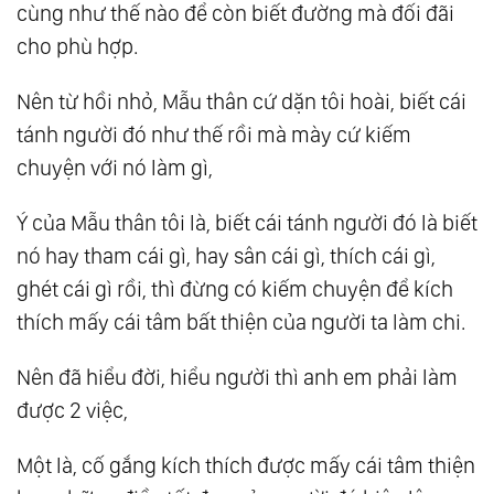
cùng như thế nào để còn biết đường mà đối đãi
25.
Nhát Đời Và Sống Mòn
cho phù hợp.
26.
Nỗi Sợ ‘Chưa Đủ’
27.
Nghỉ Yêu Vài Hôm
Nên từ hồi nhỏ, Mẫu thân cứ dặn tôi hoài, biết cái
tánh người đó như thế rồi mà mày cứ kiếm
28.
Con Đường Thần Phật
chuyện với nó làm gì,
29.
Sống Ảo, Sống Thật, Và Cuộc Chơi Kiếm
Tìm
Ý của Mẫu thân tôi là, biết cái tánh người đó là biết
30.
Hạnh Phúc, Ai Hơn Ai ?
nó hay tham cái gì, hay sân cái gì, thích cái gì,
31.
Cố Gắng Hạnh Phúc, Cố Gắng Không Sợ,
ghét cái gì rồi, thì đừng có kiếm chuyện để kích
Cố Gắng Bình An, Cố Gắng Đủ Đầy!
thích mấy cái tâm bất thiện của người ta làm chi.
32.
Đừng Mắc Kẹt Trong Quá Khứ
Nên đã hiểu đời, hiểu người thì anh em phải làm
33.
Bàn Về Chữ ‘Trung’
được 2 việc,
34.
Cây Không Muốn Lá Rời Cành
35.
Đừng Bỏ Rơi Chính Mình
Một là, cố gắng kích thích được mấy cái tâm thiện
36.
Bình Tĩnh Sống