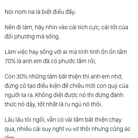
64.
Mắt Thấy, Nhưng Tâm Chưa Thấy
Nói nom na là biết điều đấy.
65.
Biết Càng Nhiều, Càng Phiền Não
Nên đi làm, hãy nhìn vào cái tích cực, cái tốt của
66.
Thần Khí, Hơi Thở Và Làm Chủ Game Đời
đối phương mà sống,
67.
Ngọt Ngào Mấy Cũng Tan Thành Mây !
68.
Bí Kíp Luyện Sói
Làm việc hay sống với ai mà tính tình ổn ổn tầm
69.
Dù ‘Biết’ Sai Nhưng Vẫn Làm Sai
70% là anh em đã có phước lắm rồi,
Còn 30% những tâm bất thiện thì anh em nhớ,
đừng có tạo điều kiện để chiêu mời con quỷ của
người ta ra. Không diệt được nó thì đừng đánh
thức nó dậy, tốt nhất là ru ngủ nó thôi.
Lâu lâu tôi ngồi, vẫn có vài tâm bất thiện chạy
qua, nhiều cái suy nghĩ vu vơ thôi nhưng cũng ác
lắm,