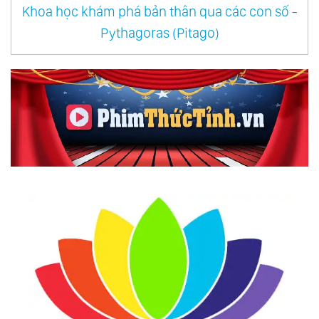
32.
Đừng Mắc Kẹt Trong Quá Khứ
Khoa học khám phá bản thân qua các con số -
33.
Bàn Về Chữ ‘Trung’
Pythagoras (Pitago)
34.
Cây Không Muốn Lá Rời Cành
35.
Đừng Bỏ Rơi Chính Mình
36.
Bình Tĩnh Sống
37.
Trật Tự Nội Tâm
38.
Động Lực Sống
39.
Tại Sao Chúng Ta Hay Bỏ Cuộc
40.
Trái Tim Con Bé Quá !
41.
Hạnh Phúc Giá Bao Nhiêu?
42.
Làm Giàu Và Luật Chơi
43.
Thấy Rõ, Liền Buông
44.
Dọn Tâm
45.
Ức Chế Tâm