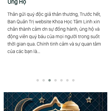
Ủng Hộ
T
Thân gửi quý độc giả thân thương, Trước hết,
“M
Ban Quản Trị website Khoa Học Tâm Linh xin
Al
chân thành cảm ơn sự đồng hành, ủng hộ và
mậ
u
động viên quý báu của mọi người trong suốt
số
ra”
thời gian qua. Chính tình cảm và sự quan tâm
Vũ
của các bạn là...
độ