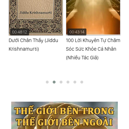
00:48:12
00:43:14
0
Dưới Chân Thầy (Jiddu
100 Lời Khuyên Tự Chăm
Gõ
l
Krishnamurti)
Sóc Sức Khỏe Cá Nhân
Ch
(Nhiều Tác Giả)
Gi
A.