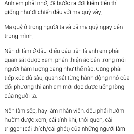
Anh em phải nhớ, đã bước ra đời kiếm tiền thì
13.
Những Tâm Hồn Lạc Lối
giống như đi chiến đấu với ma quỷ vậy,
14.
Tri Thức Thuộc Về Ai?
Ma quỷ ở trong người ta và cả ma quỷ ngay bên
15.
Bàn Về ‘Phước Tuệ’
trong mình,
16.
Phước Có Tôi Và Phước Không Tôi
17.
Dục
Nên đi làm ở đâu, điều đầu tiên là anh em phải
18.
Tự Do Khỏi Vô Thường
quan sát được xem, phần thiện ác bên trong mỗi
19.
Trí Tuệ Vô Biên, Thần Giao Cách Cảm, Và
người hàm lượng đang như thế nào. Cũng phải
Hiệu Ứng Con Khỉ Thứ 100
tiếp xúc đủ sâu, quan sát từng hành động nhỏ của
20.
Nô Lệ Tâm Thức
đối phương thì anh em mới đọc được tiếng lòng
21.
Đừng Chơi Với Quỷ
của người ta.
22.
Tiếng Chuông Thiện Ác
Nên làm sếp, hay làm nhân viên, đều phải hườm
23.
Tà Ngữ
hườm được xem, cái tính khí, thói quen, cái
24.
Thói Quen Gốc, Thói Quen Cành, Thói
trigger (cái thích/cái ghét) của những người làm
Quen To, Thói Quen Nhỏ