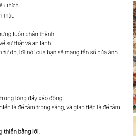
ển Hóa Nội Tâm
êu thích.
i
n thật.
hành Món Quà
 Của Hành Trình Chứng Ngộ
hưng luôn chân thành.
ự Nhiên Của Tâm
 sự thật và an lành.
ên tự do, lời nói của bạn sẽ mang tần số của ánh
u
trong lòng đầy xáo động.
t
thiền là để tâm trong sáng, và giao tiếp là để tâm
 Sáng Của Sự Thật
Thoát
 Biết Ơn Những Gì Mình Đang Có
ng
thiền bằng lời
.