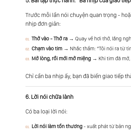
5. Bài tập thực hành: “Ba nhịp của giao tiếp
77.
Giải Ngộ 44: Về Độc Lập - Tự Do - H
78.
Giải Ngộ 45: Về Cách Mạng Nội Tâm
Trước mỗi lần nói chuyện quan trọng - hoặ
79.
Giải Ngộ 46: Về Tùy Duyên
nhịp đơn giản:
80.
Giải Ngộ 47: Thuận Duyên - Bước Ra 
Thở vào - Thở ra
→ Quay về hơi thở, lắng ngh
81.
Giải Ngộ 48: Về Đạo Của Nước - Tình
Chạm vào tim
→ Nhắc thầm: “Tôi nói ra từ tì
82.
Giải Ngộ 49: Thiên Địa Vạn Vật Đồng
Mở lòng, rồi mới mở miệng
→ Khi tim đã mở, l
83.
Giải Ngộ 50: Tất Cả Chúng Ta Là Mộ
84.
Giải Ngộ 51: Thấu Hiểu - Cội Nguồn
Chỉ cần ba nhịp ấy, bạn đã biến giao tiếp th
85.
Giải Ngộ 52: Tình Yêu - Là Để Cho 
86.
Giải Ngộ 53: Hành Trình Tiến Hóa Củ
87.
Giải Ngộ 54: Sống Thuận Tự Nhiên
6. Lời nói chữa lành
88.
Giải Ngộ 55: Thế Giới Đại Đồng - Gi
Có ba loại lời nói:
89.
Phần Vii - Chứng Ngộ
90.
Chứng Ngộ 01: Hành Trình Từ Biết Đ
Lời nói làm tổn thương
- xuất phát từ bản ng