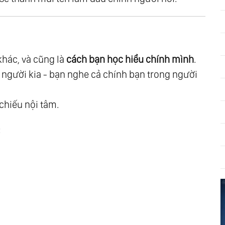
ăng Lượng
ời Đều Đúng Trong Thế Giới Của Họ
h Đạo Trong Đời
hác, và cũng là
cách bạn học hiểu chính mình
.
 Thế Giới Bên Ngoài
 người kia - bạn nghe cả chính bạn trong người
gọn Lửa Bên Trong
chiếu nội tâm.
g
:
hể Là Ngôi Đền Của Linh Hồn
 Luận
i Và Hỏa Ngục Đời Đời
ơng
âm - Trí