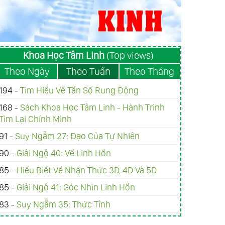
Khoa Học Tâm Linh
(Top views)
Theo Ngày
Theo Tuần
Theo Tháng
194 -
Tìm Hiểu Về Tần Số Rung Động
168 -
Sách Khoa Học Tâm Linh - Hành Trình
Tìm Lại Chính Mình
91 -
Suy Ngẫm 27: Đạo Của Tự Nhiên
90 -
Giải Ngộ 40: Về Linh Hồn
85 -
Hiểu Biết Về Nhận Thức 3D, 4D Và 5D
85 -
Giải Ngộ 41: Góc Nhìn Linh Hồn
83 -
Suy Ngẫm 35: Thức Tỉnh