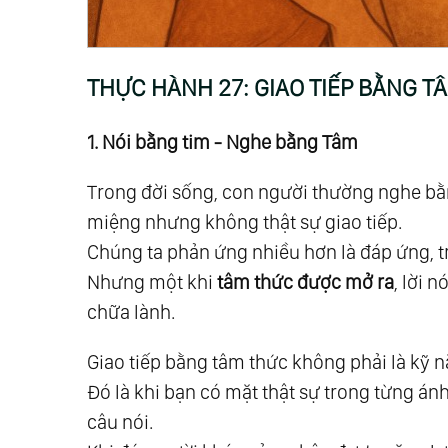
21.
Chương 15: Khi Ta Trưởng Thành
22.
Chương 16: Hòa Nhập Cùng Vũ Trụ -
23.
Phần V - Tổng Hợp Và Khai Mở
THỰC HÀNH 27: GIAO TIẾP BẰNG T
24.
Chương 17: Những Cấp Độ Nhận Thứ
25.
Chương 18: Từ Tôn Giáo Đến Tâm Lin
1. Nói bằng tim - Nghe bằng Tâm
26.
Chương 19: Khoa Học Tâm Linh - Nề
Trong đời sống, con người thường nghe bằn
27.
Phần Vi - Giải Ngộ
miệng nhưng không thật sự giao tiếp.
28.
Nhóm 1: Giải Ngộ Xã Hội - Nhân Loại
Chúng ta phản ứng nhiều hơn là đáp ứng, tr
29.
Giải Ngộ 01: Về Phân Biệt Chủng Tộc
Nhưng một khi
tâm thức được mở ra
, lời 
30.
Giải Ngộ 02: Về Phân Biệt Tôn Giáo
chữa lành.
31.
Giải Ngộ 03: Về Giới Tính Và Vai Trò 
32.
Giải Ngộ 04: Về Cái Thiện Và Cái Ác
Giao tiếp bằng tâm thức không phải là kỹ 
Đó là khi bạn có mặt thật sự trong từng ánh
33.
Giải Ngộ 05: Về Ăn Chay Và Ăn Mặn
câu nói.
34.
Giải Ngộ 06: Về Tiền Và Đồng Tiền 