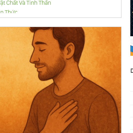
ật Chất Và Tinh Thần
ận Thức
c
g Bằng Của Vũ Trụ
inh Hồn
Nhất Của Vũ Trụ
c
ủa Mọi Con Đường
ên Đường Và Địa Ngục
âm Linh
ức
n Thể
n
Khởi Điểm Của Mọi Chữa Lành