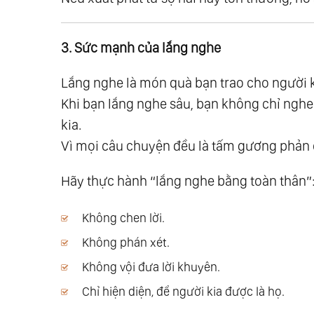
49.
Giải Ngộ 19: Tâm Trí - Bộ Lọc Của N
50.
Giải Ngộ 20: Về Góc Nhìn - Mỗi Ngư
3. Sức mạnh của lắng nghe
51.
Nhóm 4: Giải Ngộ Về Đời Sống - Hàn
52.
Giải Ngộ 21: Về Đạo Và Đời
Lắng nghe là món quà bạn trao cho người k
53.
Giải Ngộ 22: Về Thế Giới Bên Trong -
Khi bạn lắng nghe sâu, bạn không chỉ nghe
54.
Giải Ngộ 23: Về Ba Loại Tình Yêu
kia.
55.
Giải Ngộ 24: Về Lẽ Sống - Tìm Lại N
Vì mọi câu chuyện đều là tấm gương phản 
56.
Giải Ngộ 25: Về Cuộc Sống Cân Bằn
Hãy thực hành “lắng nghe bằng toàn thân”
57.
Giải Ngộ 26: Về Sức Khỏe - Khi Cơ T
58.
Nhóm 5: Giải Ngộ Triết Lý - Bản Thể
Không chen lời.
59.
Giải Ngộ 27: Về Thời Gian
Không phán xét.
60.
Giải Ngộ 28: Về Thiên Đường Đời Đờ
Không vội đưa lời khuyên.
61.
Giải Ngộ 29: Về Nhị Nguyên - Âm Dư
Chỉ hiện diện, để người kia được là họ.
62.
Giải Ngộ 30: Về Tam Nguyên Thân - T