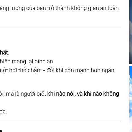
năng lượng của bạn trở thành không gian an toàn
 Nền Tảng Vô Hình Của Vạn Hữu
m Không
nhất
.
hiên mang lại bình an.
n Về Một
một hơi thở chậm - đôi khi còn mạnh hơn ngàn
i Sống Tự Nhiên
ói, mà là người biết
khi nào nói, và khi nào không
ợc.
 Vết Thương