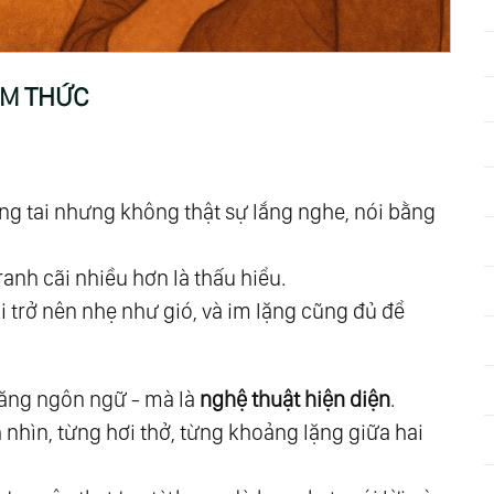
 Sống Như Một Phần Của Toàn Thể
ÂM THỨC
c Của Con Người
h - Hành Trình Quay Về Chính Mình
n Văn Minh Của Tương Lai
g tai nhưng không thật sự lắng nghe, nói bằng
anh cãi nhiều hơn là thấu hiểu.
nói trở nên nhẹ như gió, và im lặng cũng đủ để
Nam - Nữ
năng ngôn ngữ - mà là
nghệ thuật hiện diện
.
 nhìn, từng hơi thở, từng khoảng lặng giữa hai
Hạnh Phúc