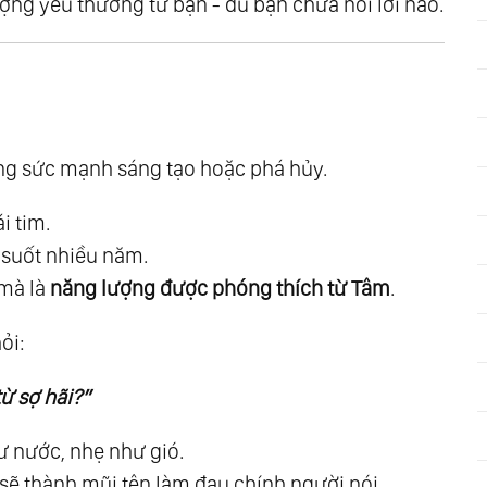
ng yêu thương từ bạn - dù bạn chưa nói lời nào.
ười
ng sức mạnh sáng tạo hoặc phá hủy.
Bài
ng
i tim.
Thần
g suốt nhiều năm.
 mà là
năng lượng được phóng thích từ Tâm
.
go
ỏi:
từ sợ hãi?”
iệm
hư nước, nhẹ như gió.
 sẽ thành mũi tên làm đau chính người nói.