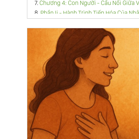
7.
Chương 4: Con Người - Cầu Nối Giữa V
8.
Phần Ii - Hành Trình Tiến Hóa Của Nh
9.
Chương 5: Từ Bản Năng Đến Tỉnh Thứ
10.
Chương 6: Luật Nhân Quả Và Sự Côn
11.
Chương 7: Nghịch Cảnh Và Bài Học L
12.
Chương 8: Tình Yêu - Ngôn Ngữ Cao 
13.
Phần Iii - Khoa Học Của Sự Tỉnh Thứ
14.
Chương 9: Trung Đạo - Giao Điểm C
15.
Chương 10: Tâm Trí Kiến Tạo Ra Thi
16.
Chương 11: Khi Khoa Học Chạm Tới T
17.
Chương 12: Khoa Học Thần Kinh Ý Th
18.
Phần Iv - Sống Như Một Sinh Thể Toà
19.
Chương 13: Giáo Dục Thuận Tự Nhiê
20.
Chương 14: Từ Bi Với Chính Mình - 