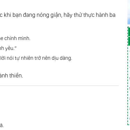
”
ạnh Phúc
c khi bạn đang nóng giận, hãy thử thực hành ba
Khỏi Trò Chơi Của Tính Hai Mặt
e chính mình.
 Yêu Của Nước
nh yêu.”
 Nhất Thể
ời nói tự nhiên trở nên dịu dàng.
t - Hòa Hợp Chứ Không Hòa Tan
 Của Tình Yêu Thương
ành thiền.
Người Khác Được Là Chính Họ
a Trái Tim
ấc Mơ Chung Của Nhân Loại
ến Sống
ã.