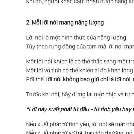
Khi đó, người khác cảm nhận được năng lượ
35.
Nhóm 2: Giải Ngộ Thân Phận Con Ng
36.
Giải Ngộ 07: Về Khổ Đau
37.
Giải Ngộ 08: Về Sinh Và Tử
2. Mỗi lời nói mang năng lượng
38.
Giải Ngộ 09: Về Ý Nghĩa Sự Sống
Lời nói là một hình thức của năng lượng.
39.
Giải Ngộ 10: Về Tự Do Ý Chí
Tùy theo rung động của tâm mà lời nói ma
40.
Giải Ngộ 11: Về Định Mệnh Và Sự An 
41.
Giải Ngộ 12: Về Nỗi Sợ Và Sự Tin Tưở
Một lời nói khích lệ có thể thắp sáng một trá
42.
Nhóm 3: Giải Ngộ Về Tâm Lý - Tinh 
Một lời vô tình có thể khiến ai đó khép lòn
Bởi thế,
lời nói không bao giờ chỉ là lời nói
,
43.
Giải Ngộ 13: Về Cái Tôi - Bản Ngã - E
44.
Giải Ngộ 14: Về Hạnh Phúc
Trước khi nói, hãy dừng lại một nhịp và tự h
45.
Giải Ngộ 15: Về Biết Ơn
46.
Giải Ngộ 16: Về Tha Thứ
“Lời này xuất phát từ đâu - từ tình yêu hay 
47.
Giải Ngộ 17: Về Tình Yêu Và Trách Nh
Nếu xuất phát từ tình yêu, lời nói sẽ mát n
48.
Giải Ngộ 18: Về Tâm Và Trí
Nếu xuất phát từ sợ hãi hay tổn thương, nó