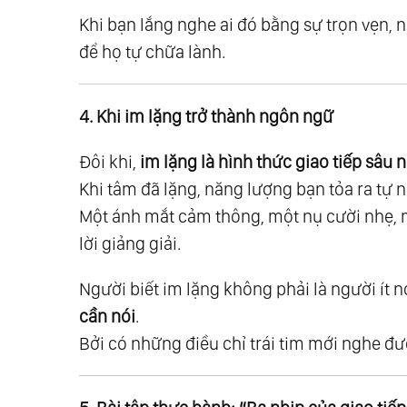
63.
Giải Ngộ 31: Về Nhất Nguyên
Khi bạn lắng nghe ai đó bằng sự trọn vẹn, 
64.
Giải Ngộ 32: Về Đạo - Tính Không -
để họ tự chữa lành.
65.
Giải Ngộ 33: Các Trạng Thái Của Tâ
66.
Giải Ngộ 34: Con Đường Trung Đạo
4. Khi im lặng trở thành ngôn ngữ
67.
Giải Ngộ 35: Các Quy Luật Vũ Trụ
68.
Giải Ngộ 36: Vũ Trụ & Con Người
Đôi khi,
im lặng là hình thức giao tiếp sâu 
69.
Giải Ngộ 37: Luật Của Một
Khi tâm đã lặng, năng lượng bạn tỏa ra tự n
70.
Giải Ngộ 38: Mọi Con Đường Đều Dẫ
Một ánh mắt cảm thông, một nụ cười nhẹ, 
71.
Giải Ngộ 39: Tất Cả Đều Là Ánh Sáng
lời giảng giải.
72.
Nhóm 6: Giải Ngộ Sau Hợp Nhất - Đờ
Người biết im lặng không phải là người ít n
73.
Giải Ngộ 40: Về Linh Hồn
cần nói
.
74.
Giải Ngộ 41: Góc Nhìn Linh Hồn
Bởi có những điều chỉ trái tim mới nghe đư
75.
Giải Ngộ 42: Tình Yêu Ẩn Sau Những
76.
Giải Ngộ 43: Về Tự Do