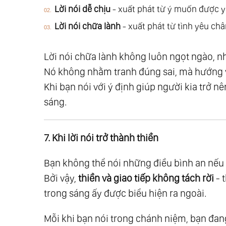
91.
Chứng Ngộ 02: Sáu Nấc Thang Chuy
Lời nói dễ chịu
- xuất phát từ ý muốn được y
92.
Chứng Ngộ 03: Đối Diện Với Bóng Tố
Lời nói chữa lành
- xuất phát từ tình yêu châ
93.
Chứng Ngộ 04: Khi Thử Thách Trở T
94.
Chứng Ngộ 05: Buông - Bước Ngoặt
Lời nói chữa lành không luôn ngọt ngào, n
95.
Chứng Ngộ 06: Tự Do - Trạng Thái T
Nó không nhằm tranh đúng sai, mà hướng về
96.
Phần Viii - Giác Ngộ
Khi bạn nói với ý định giúp người kia trở n
97.
Phần Ix - Suy Ngẫm Và Cảm Ngộ
sáng.
98.
Tầng 1: Nhìn Lại Chính Mình
99.
Suy Ngẫm 01: Tượng Đài Của Cái Tôi
7. Khi lời nói trở thành thiền
100.
Suy Ngẫm 02: Hạt Mầm Của Khổ Đa
Bạn không thể nói những điều bình an nếu 
101.
Suy Ngẫm 03: Sức Mạnh Của Sự Thậ
Bởi vậy,
thiền và giao tiếp không tách rời
- 
102.
Suy Ngẫm 04: Về Thiện Và Ác - Ánh
trong sáng ấy được biểu hiện ra ngoài.
103.
Suy Ngẫm 05: Nghịch Cảnh Và Giải 
104.
Suy Ngẫm 06: Khi Mất Rồi Mới Thấy
Mỗi khi bạn nói trong chánh niệm, bạn đa