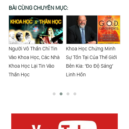
BÀI CÙNG CHUYÊN MỤC:
Khoa Học Chứng Minh
Người Sáng Lập The A.i.
Th
à
Sự Tồn Tại Của Thế Giới
Organization: ‘Huawei
Th
Bên Kia: ‘Đo Độ Sáng’
Dùng Trí Tuệ Nhân Tạo
Nà
Linh Hồn
Để Nô Lệ Hóa Con
Người’?