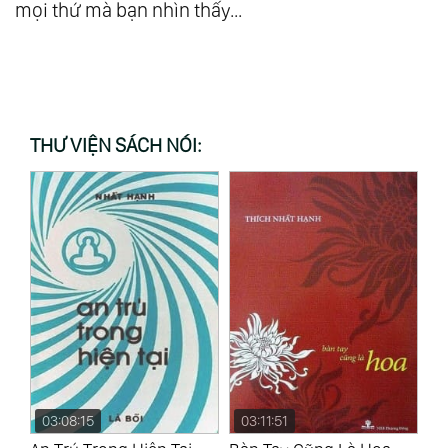
mọi thứ mà bạn nhìn thấy...
THƯ VIỆN SÁCH NÓI:
03:08:15
03:11:51
0