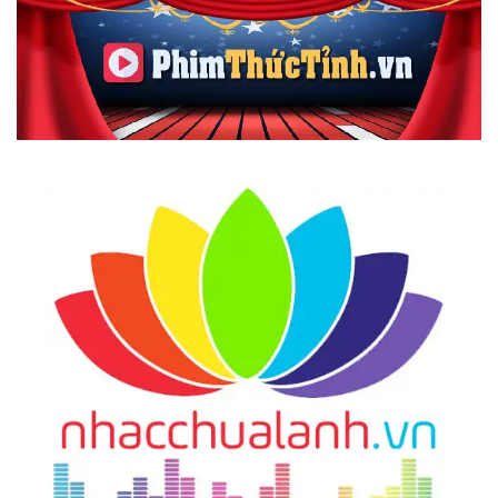
29.
Bạn Không Phải Chỉ Là Thân Thể !
30.
Cơ Thể Được Tạo Thành Từ Tần Số Rung Động
Như Thế Nào?
31.
Tại Sao Chúng Ta Mắc Bệnh?
32.
The Law Of One - Tổ Hợp Tâm - Thân - Trí.
Ngôi Đền Của Tạo Hóa
33.
Ăn Uống Như Thế Nào Để Có Sức Khỏe Tốt?
Hướng Dẫn Tự Lập Kế Hoạch Ăn Uống Của Bạn!
34.
Hướng Dẫn Cách Tăng/ Giảm Cân, Chữa Gầy,
Béo Dễ Dàng, An Toàn Và Hiệu Quả!
35.
The Law Of One - Bản Chất Của Không - Thời
Gian - Tất Cả Sự Tồn Tại Đều Là Một!
36.
The Law Of One - Cái Chết Là Gì? Bí Mật Của
Thiên Đàng Và Địa Ngục