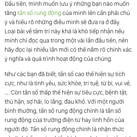
Đầu tiên, mình muốn lưu ý những bạn nào muốn
Hình Học Thiêng Liêng (Sacred Geometry) Và
tăng
tần số rung động
của mình lên cần phải chú
Ngũ Hành
ý và hiểu rõ những điều mình sẽ đưa ra ở đây.
16.
Bông Hoa Của Sự Sống (Flower Of Life) -
Loại bài về tâm trí này khá là khó tiếp nhận nếu
Cách Thượng Đế Sáng Tạo Ra Thực Tại Và Vũ
mình chỉ đọc qua trong một vài lần đầu tiên, nên
Trụ
hãy đọc lại nhiều lần mới có thể nắm rõ chính xác
17.
The Law Of One - Những Luật Cơ Bản Nhất
ý nghĩa và quá trình hoạt động của chúng.
Về Vũ Trụ
Như các bạn đã biết, tần số cao thể hiện sự tích
18.
The Law Of One - Các Mẫu Hình Năng
cực, như là tình yêu, sức khỏe, trí tuệ, từ bi, vui vẻ,
Lượng Và Cuộc Sống Con Người
…. Còn tần số thấp thể hiện sự tiêu cực, bệnh tật,
19.
The Law Of One - Những Luật Vũ Trụ Cơ
thù hận, sợ hãi, lo lắng, đau khổ. Với một người
Bản Và Cuộc Sống Con Người
bình thường, tần số rung động chính là tần số
20.
The Law Of One - Những Con Số Của
rung động của trường điện từ hay linh hồn của
Đấng Tạo Hóa - Sự Dịch Chuyển Của Vũ Trụ
người đó. Tần số rung động chính là nhận thức
21.
The Law Of One - Tần Số Rung Động Của