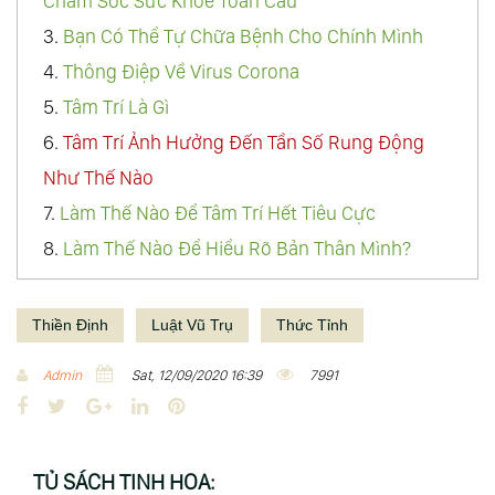
Chăm Sóc Sức Khỏe Toàn Cầu
3.
Bạn Có Thể Tự Chữa Bệnh Cho Chính Mình
4.
Thông Điệp Về Virus Corona
5.
Tâm Trí Là Gì
6.
Tâm Trí Ảnh Hưởng Đến Tần Số Rung Động
Như Thế Nào
7.
Làm Thế Nào Để Tâm Trí Hết Tiêu Cực
8.
Làm Thế Nào Để Hiểu Rõ Bản Thân Mình?
9.
Thuật Điều Khiển Tâm Trí, Làm Thế Nào Để Hiểu
Biết Về Thế Giới Này
Thiền Định
Luật Vũ Trụ
Thức Tỉnh
10.
Sức Mạnh Của Tâm Trí - Quyền Năng Vô Hạn
Admin
Sat, 12/09/2020 16:39
7991
Của Thượng Đế
F
T
G
L
P
11.
Vô Thức Là Gì
a
w
o
i
i
12.
Thiền Định Là Gì
c
i
o
n
n
TỦ SÁCH TINH HOA: