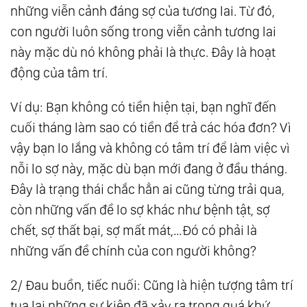
những viễn cảnh đáng sợ của tương lai. Từ đó,
Động Như Thế Nào?
con người luôn sống trong viễn cảnh tương lai
31.
Tại Sao Chúng Ta Mắc Bệnh?
này mặc dù nó không phải là thực. Đây là hoạt
32.
The Law Of One - Tổ Hợp Tâm - Thân - Trí.
động của tâm trí.
Ngôi Đền Của Tạo Hóa
Ví dụ: Bạn không có tiền hiện tại, bạn nghĩ đến
33.
Ăn Uống Như Thế Nào Để Có Sức Khỏe
cuối tháng làm sao có tiền để trả các hóa đơn? Vì
Tốt? Hướng Dẫn Tự Lập Kế Hoạch Ăn Uống
vậy bạn lo lắng và không có tâm trí để làm việc vì
Của Bạn!
nỗi lo sợ này, mặc dù bạn mới đang ở đầu tháng.
34.
Hướng Dẫn Cách Tăng/ Giảm Cân, Chữa
Đây là trạng thái chắc hẳn ai cũng từng trải qua,
Gầy, Béo Dễ Dàng, An Toàn Và Hiệu Quả!
còn những vấn đề lo sợ khác như bệnh tật, sợ
35.
The Law Of One - Bản Chất Của Không -
chết, sợ thất bại, sợ mất mát,…Đó có phải là
Thời Gian - Tất Cả Sự Tồn Tại Đều Là Một!
những vấn đề chính của con người không?
36.
The Law Of One - Cái Chết Là Gì? Bí Mật
Của Thiên Đàng Và Địa Ngục
2/ Đau buồn, tiếc nuối: Cũng là hiện tượng tâm trí
37.
The Law Of One - Thế Giới Linh Hồn - Sự
tua lại những sự kiện đã xảy ra trong quá khứ