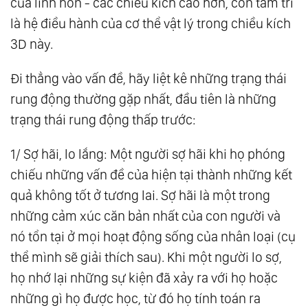
của linh hồn - các chiều kích cao hơn, còn tâm trí
Con Người - Torus Linh Hồn
là hệ điều hành của cơ thể vật lý trong chiều kích
22.
Thiên Thần Và Ác Quỷ Có Thật Không?
3D này.
23.
Thượng Đế Sáng Tạo Thực Tại Sống Như
Đi thẳng vào vấn đề, hãy liệt kê những trạng thái
Thế Nào?
rung động thường gặp nhất, đầu tiên là những
24.
Bạn Có Tin Mình Đang Là Nô Lệ Trong Một
trạng thái rung động thấp trước:
Ma Trận Được Thiết Kế Để Thống Trị Bạn?
25.
Hệ Thống Ma Quỷ Cabal
1/ Sợ hãi, lo lắng: Một người sợ hãi khi họ phóng
26.
Thời Gian Là Gì? Thời Gian Có Thật Hay
chiếu những vấn đề của hiện tại thành những kết
quả không tốt ở tương lai. Sợ hãi là một trong
Chỉ Là Ảo Giác?
những cảm xúc căn bản nhất của con người và
27.
Tần Số Rung Động Là Gì?
nó tổn tại ở mọi hoạt động sống của nhân loại (cụ
28.
Đây Là Những Gì Bạn Cần Phải Biết!
thể mình sẽ giải thích sau). Khi một người lo sợ,
Thông Điệp Từ Thần Linh.
họ nhớ lại những sự kiện đã xảy ra với họ hoặc
29.
Bạn Không Phải Chỉ Là Thân Thể !
những gì họ được học, từ đó họ tính toán ra
30.
Cơ Thể Được Tạo Thành Từ Tần Số Rung