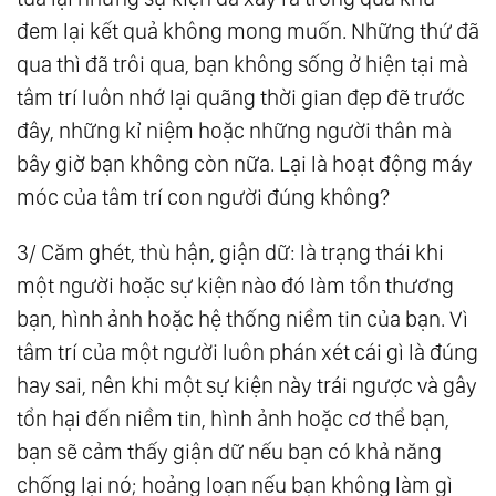
đem lại kết quả không mong muốn. Những thứ đã
Phân Mảnh Linh Hồn - Nghiệp Quả (Karma)
qua thì đã trôi qua, bạn không sống ở hiện tại mà
38.
The Law Of One - Bài Học Cuộc Đời - Sự
tâm trí luôn nhớ lại quãng thời gian đẹp đẽ trước
Tiến Hóa Của Linh Hồn - Bánh Đà Nghiệp Quả
đây, những kỉ niệm hoặc những người thân mà
39.
The Law Of One - Nhận Thức Và Chuyển
bây giờ bạn không còn nữa. Lại là hoạt động máy
Hóa Các Bài Học Cuộc Đời - Những Sai Lầm
móc của tâm trí con người đúng không?
Thường Gặp
40.
Luật Của Một - Tự Do Ý Chí - Bản Kế
3/ Căm ghét, thù hận, giận dữ: là trạng thái khi
Hoạch Cuộc Đời - Lựa Chọn Kiếp Sống Mới
một người hoặc sự kiện nào đó làm tổn thương
41.
Luật Của Một - 07 Tầng Thứ Tiến Hóa
bạn, hình ảnh hoặc hệ thống niềm tin của bạn. Vì
Nhận Thức - Sự Hợp Nhất Của Một
tâm trí của một người luôn phán xét cái gì là đúng
hay sai, nên khi một sự kiện này trái ngược và gây
tổn hại đến niềm tin, hình ảnh hoặc cơ thể bạn,
bạn sẽ cảm thấy giận dữ nếu bạn có khả năng
chống lại nó; hoảng loạn nếu bạn không làm gì