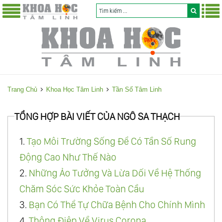
Trang Chủ
Khoa Học Tâm Linh
Tần Số Tâm Linh
TỔNG HỢP BÀI VIẾT CỦA NGÔ SA THẠCH
1.
Tạo Môi Trường Sống Để Có Tần Số Rung
Động Cao Như Thế Nào
2.
Những Ảo Tưởng Và Lừa Dối Về Hệ Thống
Chăm Sóc Sức Khỏe Toàn Cầu
3.
Bạn Có Thể Tự Chữa Bệnh Cho Chính Mình
4.
Thông Điệp Về Virus Corona