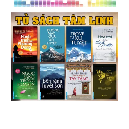
37.
The Law Of One - Thế Giới Linh Hồn - Sự Phân
Mảnh Linh Hồn - Nghiệp Quả (Karma)
38.
The Law Of One - Bài Học Cuộc Đời - Sự Tiến
Hóa Của Linh Hồn - Bánh Đà Nghiệp Quả
39.
The Law Of One - Nhận Thức Và Chuyển Hóa
Các Bài Học Cuộc Đời - Những Sai Lầm Thường
Gặp
40.
Luật Của Một - Tự Do Ý Chí - Bản Kế Hoạch
Cuộc Đời - Lựa Chọn Kiếp Sống Mới
41.
Luật Của Một - 07 Tầng Thứ Tiến Hóa Nhận
Thức - Sự Hợp Nhất Của Một