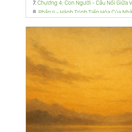
7.
Chương 4: Con Người - Cầu Nối Giữa V
8.
Phần Ii - Hành Trình Tiến Hóa Của Nh
9.
Chương 5: Từ Bản Năng Đến Tỉnh Thứ
10.
Chương 6: Luật Nhân Quả Và Sự Côn
11.
Chương 7: Nghịch Cảnh Và Bài Học L
12.
Chương 8: Tình Yêu - Ngôn Ngữ Cao 
13.
Phần Iii - Khoa Học Của Sự Tỉnh Thứ
14.
Chương 9: Trung Đạo - Giao Điểm C
15.
Chương 10: Tâm Trí Kiến Tạo Ra Thi
16.
Chương 11: Khi Khoa Học Chạm Tới T
17.
Chương 12: Khoa Học Thần Kinh Ý Th
18.
Phần Iv - Sống Như Một Sinh Thể Toà
19.
Chương 13: Giáo Dục Thuận Tự Nhiê
20.
Chương 14: Từ Bi Với Chính Mình - 