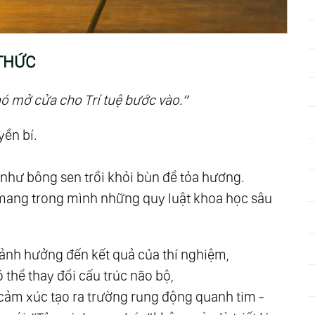
 Sống Như Một Phần Của Toàn Thể
 THỨC
c Của Con Người
h - Hành Trình Quay Về Chính Mình
nó mở cửa cho Trí tuệ bước vào.”
n Văn Minh Của Tương Lai
yền bí.
như bông sen trồi khỏi bùn để tỏa hương.
mang trong mình những quy luật khoa học sâu
Nam - Nữ
t ảnh hưởng đến kết quả của thí nghiệm,
ó thể thay đổi cấu trúc não bộ,
cảm xúc tạo ra trường rung động quanh tim -
Hạnh Phúc