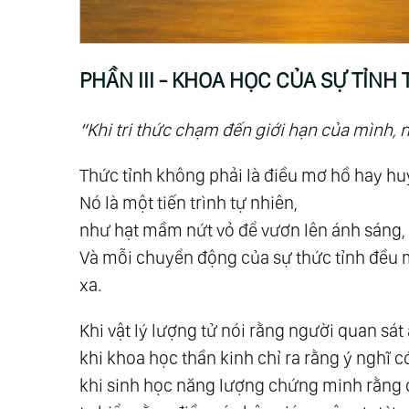
21.
Chương 15: Khi Ta Trưởng Thành
22.
Chương 16: Hòa Nhập Cùng Vũ Trụ -
23.
Phần V - Tổng Hợp Và Khai Mở
PHẦN III - KHOA HỌC CỦA SỰ TỈNH
24.
Chương 17: Những Cấp Độ Nhận Thứ
25.
Chương 18: Từ Tôn Giáo Đến Tâm Lin
“Khi tri thức chạm đến giới hạn của mình, 
26.
Chương 19: Khoa Học Tâm Linh - Nề
Thức tỉnh không phải là điều mơ hồ hay hu
27.
Phần Vi - Giải Ngộ
Nó là một tiến trình tự nhiên,
28.
Nhóm 1: Giải Ngộ Xã Hội - Nhân Loại
như hạt mầm nứt vỏ để vươn lên ánh sáng, 
29.
Giải Ngộ 01: Về Phân Biệt Chủng Tộc
Và mỗi chuyển động của sự thức tỉnh đều 
30.
Giải Ngộ 02: Về Phân Biệt Tôn Giáo
xa.
31.
Giải Ngộ 03: Về Giới Tính Và Vai Trò 
32.
Giải Ngộ 04: Về Cái Thiện Và Cái Ác
Khi vật lý lượng tử nói rằng người quan sá
khi khoa học thần kinh chỉ ra rằng ý nghĩ c
33.
Giải Ngộ 05: Về Ăn Chay Và Ăn Mặn
khi sinh học năng lượng chứng minh rằng 
34.
Giải Ngộ 06: Về Tiền Và Đồng Tiền 