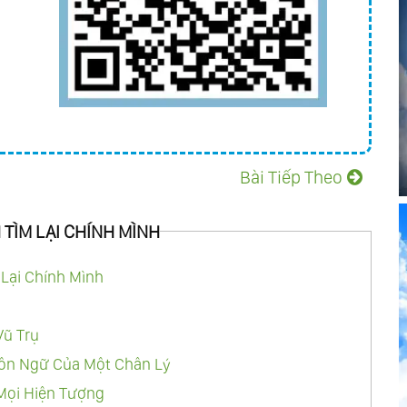
 Nền Tảng Vô Hình Của Vạn Hữu
m Không
Bài Tiếp Theo
n Về Một
 TÌM LẠI CHÍNH MÌNH
i Sống Tự Nhiên
 Lại Chính Mình
Vũ Trụ
 Vết Thương
gôn Ngữ Của Một Chân Lý
Mọi Hiện Tượng