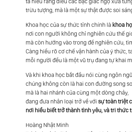
ta hiểu rằng điều các bậc giác ngộ xưa từn
35.
Nhóm 2: Giải Ngộ Thân Phận Con Ng
trừu tượng, mà là một sự thật được soi sá
36.
Giải Ngộ 07: Về Khổ Đau
37.
Giải Ngộ 08: Về Sinh Và Tử
Khoa học của sự thức tỉnh chính là
khoa họ
38.
Giải Ngộ 09: Về Ý Nghĩa Sự Sống
nơi con người không chỉ nghiên cứu thế giớ
39.
Giải Ngộ 10: Về Tự Do Ý Chí
mà còn hướng vào trong để nghiên cứu, tì
40.
Giải Ngộ 11: Về Định Mệnh Và Sự An 
Càng hiểu rõ cơ chế vận hành của ý thức, t
41.
Giải Ngộ 12: Về Nỗi Sợ Và Sự Tin Tưở
mỗi người đều là một vũ trụ đang tự khai m
42.
Nhóm 3: Giải Ngộ Về Tâm Lý - Tinh 
Và khi khoa học bắt đầu nói cùng ngôn ngữ 
43.
Giải Ngộ 13: Về Cái Tôi - Bản Ngã - E
chúng không còn là hai con đường song s
44.
Giải Ngộ 14: Về Hạnh Phúc
mà là hai nhánh của cùng một dòng chảy,
45.
Giải Ngộ 15: Về Biết Ơn
đang đưa nhân loại trở về với
sự toàn triệt 
46.
Giải Ngộ 16: Về Tha Thứ
nơi hiểu biết trở thành tình yêu, và tri thức
47.
Giải Ngộ 17: Về Tình Yêu Và Trách Nh
Hoàng Nhật Minh
48.
Giải Ngộ 18: Về Tâm Và Trí