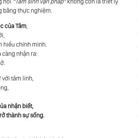
g nói
“Tâm sinh vạn pháp”
không còn là triết lý
ười
ng bằng thực nghiệm.
c của Tâm
,
i,
m hiểu chính mình.
Bài
a càng nhận ra:
ng
ở.
Thần
với tâm linh,
go
ong,
của nhận biết,
 trở thành sự sống.
iệm