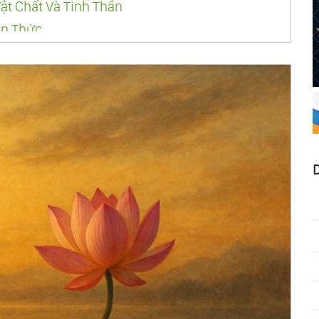
ật Chất Và Tinh Thần
ận Thức
c
g Bằng Của Vũ Trụ
inh Hồn
Nhất Của Vũ Trụ
c
ủa Mọi Con Đường
ên Đường Và Địa Ngục
âm Linh
ức
n Thể
n
Khởi Điểm Của Mọi Chữa Lành