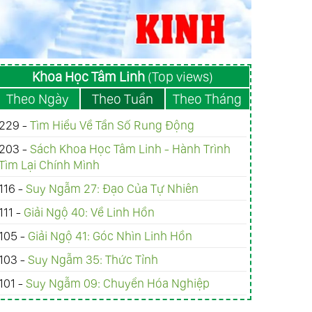
Khoa Học Tâm Linh
(Top views)
Theo Ngày
Theo Tuần
Theo Tháng
229 -
Tìm Hiểu Về Tần Số Rung Động
203 -
Sách Khoa Học Tâm Linh - Hành Trình
Tìm Lại Chính Mình
116 -
Suy Ngẫm 27: Đạo Của Tự Nhiên
111 -
Giải Ngộ 40: Về Linh Hồn
105 -
Giải Ngộ 41: Góc Nhìn Linh Hồn
103 -
Suy Ngẫm 35: Thức Tỉnh
101 -
Suy Ngẫm 09: Chuyển Hóa Nghiệp