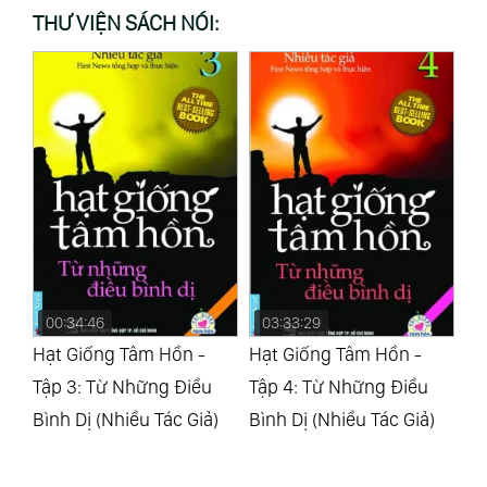
THƯ VIỆN SÁCH NÓI:
03:33:29
00:43:38
0
Hạt Giống Tâm Hồn -
Hạt Giống Tâm Hồn -
Hạ
Tập 4: Từ Những Điều
Tập 5: Ý Nghĩa Cuộc
Tậ
)
Bình Dị (Nhiều Tác Giả)
Sống (Nhiều Tác Giả)
Số