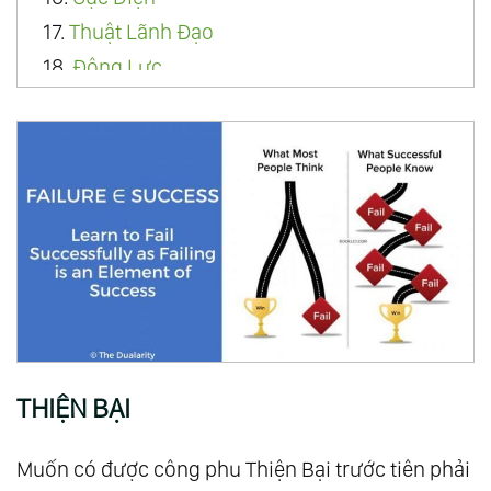
17.
Thuật Lãnh Đạo
18.
Động Lực
19.
Hoại Bệnh
20.
Quỷ Lùn
21.
Học
22.
Thiện Bại
23.
Đố Kị
24.
Cuối Đời
25.
Yếu Nhân
26.
Họa Phước
27.
Khoảnh Khắc
THIỆN BẠI
28.
Sám Hối
29.
Kỷ Luật
Muốn có được công phu Thiện Bại trước tiên phải
30.
Thích Nghi