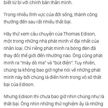
biết từ bi với chính bản thân mình.
31.
Chán
Trong nhiều lĩnh vực của đời sống, thành công
32.
Năng Lượng
thường đến sau rất nhiều thất bại.
41.
Tự Do Và Trách Nhiệm
61.
Chậm Lại
Hãy thử xem câu chuyện của Thomas Edison,
81.
Kinh Nghiệm
một trong những nhà phát minh vĩ đại nhất của
101.
Một Cách Sống Văn Hóa Tình Người
nhân loại. Chỉ riêng phát minh ra bóng đèn đã
121.
Từ Chối
thay đổi thế giới đến nhường nào. Ông cũng phát
141.
Phước Báo
minh ra "máy dò ma" và "bút điện". Tuy nhiên,
161.
Hạt Giống
chúng ta không bao giờ nghe nói về những phát
181.
Cầm
mình này bởi chúng là điển hình trong vô số thất
194.
Ngôi
bại của Edison.
Nhưng Edison thì chưa bao giờ nhìn chúng như là
thất bại. Ông nhìn những thử nghiệm ấy là những