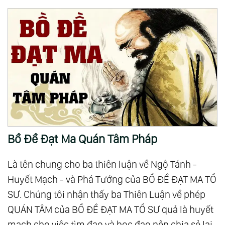
Bồ Đề Đạt Ma Quán Tâm Pháp
Là tên chung cho ba thiên luận về Ngộ Tánh -
Huyết Mạch - và Phá Tướng của BỒ ĐỀ ĐẠT MA TỔ
SƯ. Chúng tôi nhận thấy ba Thiên Luận về phép
QUÁN TÂM của BỒ ĐỀ ĐẠT MA TỔ SƯ quả là huyết
mạch cho việc tìm đạo và học đạo nên chia sẻ lại