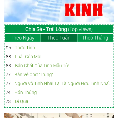
Chia Sẻ - Trải Lòng
(Top views)
Theo Ngày
Theo Tuần
Theo Tháng
95 -
Thức Tỉnh
88 -
Luật Của Một
83 -
Bản Chất Của Tình Mẫu Tử!
77 -
Bàn Về Chữ ‘Trung’
77 -
Người Vô Tình Nhất Lại Là Người Hữu Tình Nhất
74 -
Hồn Thủng
73 -
Đi Qua