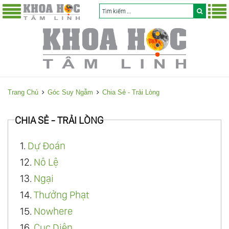
Trang Chủ
Góc Suy Ngẫm
Chia Sẻ - Trải Lòng
CHIA SẺ - TRẢI LÒNG
1.
Dự Đoán
12.
Nô Lệ
13.
Ngại
14.
Thưởng Phạt
15.
Nowhere
16.
Cục Diện