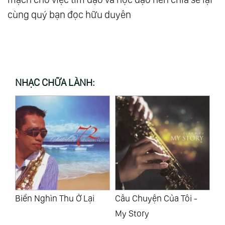
cùng quý bạn đọc hữu duyên
NHẠC CHỮA LÀNH:
Câu Chuyện Của Tôi -
Những Tình Khúc Nhạc
Nh
My Story
Pháp Hay Nhất Vol.1
Ph