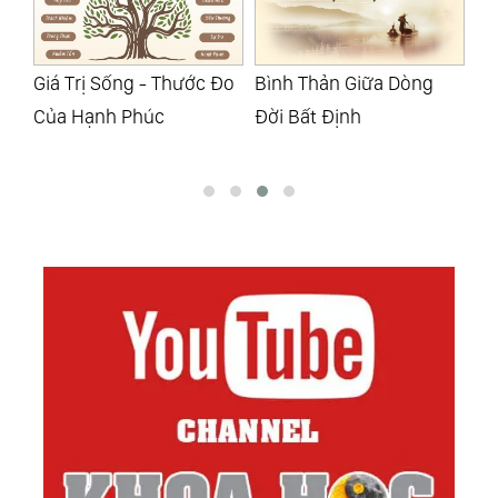
Đo
Bình Thản Giữa Dòng
Chuyển Hóa Nghiệp
Ph
Đời Bất Định