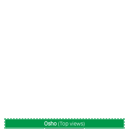
Osho
(Top views)