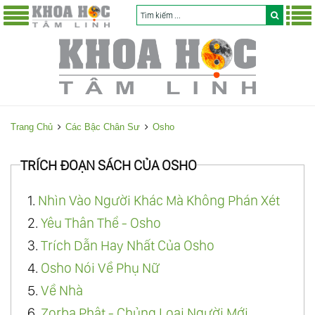
Trang Chủ
Các Bậc Chân Sư
Osho
TRÍCH ĐOẠN SÁCH CỦA OSHO
1.
Nhìn Vào Người Khác Mà Không Phán Xét
2.
Yêu Thân Thể - Osho
3.
Trích Dẫn Hay Nhất Của Osho
4.
Osho Nói Về Phụ Nữ
5.
Về Nhà
6.
Zorba Phật - Chủng Loại Người Mới