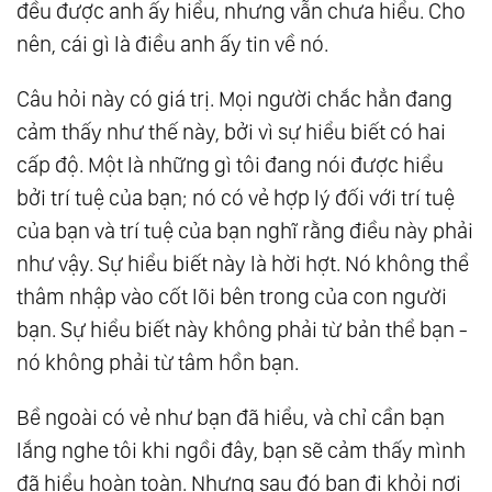
đều được anh ấy hiểu, nhưng vẫn chưa hiểu. Cho
20.
Ngạc Nhiên
nên, cái gì là điều anh ấy tin về nó.
21.
Sự Khiêu Dâm Là Gì, Tại Sao Nó Lại Hấp
Câu hỏi này có giá trị. Mọi người chắc hẳn đang
Dẫn Đến Thế?
cảm thấy như thế này, bởi vì sự hiểu biết có hai
22.
Tôi Cũng Yêu Kem
cấp độ. Một là những gì tôi đang nói được hiểu
23.
Tìm Kiếm Bụng Mẹ Vũ Trụ
bởi trí tuệ của bạn; nó có vẻ hợp lý đối với trí tuệ
24.
Cây Đàn Piano Bị Bỏ Quên
của bạn và trí tuệ của bạn nghĩ rằng điều này phải
25.
Khi Tâm Trí Im Lặng, Trái Tim Mới Có Thể
như vậy. Sự hiểu biết này là hời hợt. Nó không thể
Nghe
thâm nhập vào cốt lõi bên trong của con người
26.
Bí Mật Đằng Sau Những Câu Chuyện Cười
bạn. Sự hiểu biết này không phải từ bản thể bạn -
27.
Nguồn Cảm Hứng
nó không phải từ tâm hồn bạn.
28.
Trừ Ma
Bề ngoài có vẻ như bạn đã hiểu, và chỉ cần bạn
29.
Đáp Ứng Và Không Đáp Ứng
lắng nghe tôi khi ngồi đây, bạn sẽ cảm thấy mình
30.
Chân Lý
đã hiểu hoàn toàn. Nhưng sau đó bạn đi khỏi nơi
31.
Đối Mặt Với Sự Cô Đơn