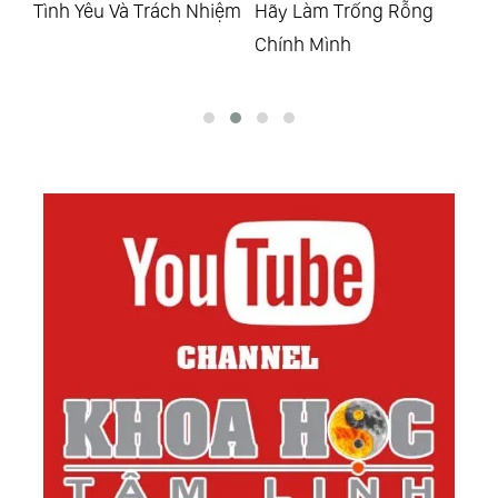
Tình Yêu Và Trách Nhiệm
Hãy Làm Trống Rỗng
Cứ
Chính Mình
Có
Mặ