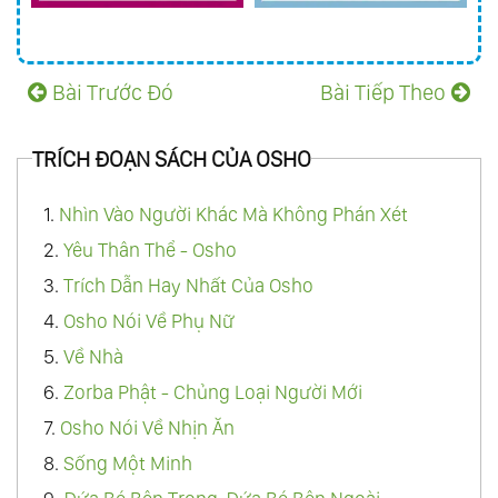
Bài Trước Đó
Bài Tiếp Theo
TRÍCH ĐOẠN SÁCH CỦA OSHO
1.
Nhìn Vào Người Khác Mà Không Phán Xét
2.
Yêu Thân Thể - Osho
3.
Trích Dẫn Hay Nhất Của Osho
4.
Osho Nói Về Phụ Nữ
5.
Về Nhà
6.
Zorba Phật - Chủng Loại Người Mới
7.
Osho Nói Về Nhịn Ăn
8.
Sống Một Minh