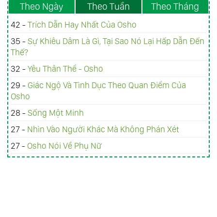
Theo Ngày
Theo Tuần
Theo Tháng
42 -
Trích Dẫn Hay Nhất Của Osho
35 -
Sự Khiêu Dâm Là Gì, Tại Sao Nó Lại Hấp Dẫn Đến
Thế?
32 -
Yêu Thân Thể - Osho
29 -
Giác Ngộ Và Tình Dục Theo Quan Điểm Của
Osho
28 -
Sống Một Minh
27 -
Nhìn Vào Người Khác Mà Không Phán Xét
27 -
Osho Nói Về Phụ Nữ