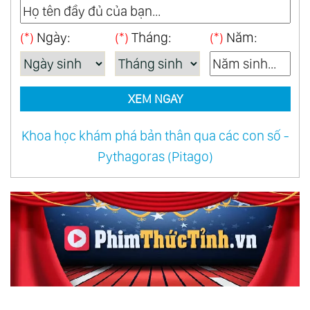
35.
Hiểu Mà Chưa Hiểu
(*)
Ngày:
(*)
Tháng:
(*)
Năm:
XEM NGAY
Khoa học khám phá bản thân qua các con số -
Pythagoras (Pitago)