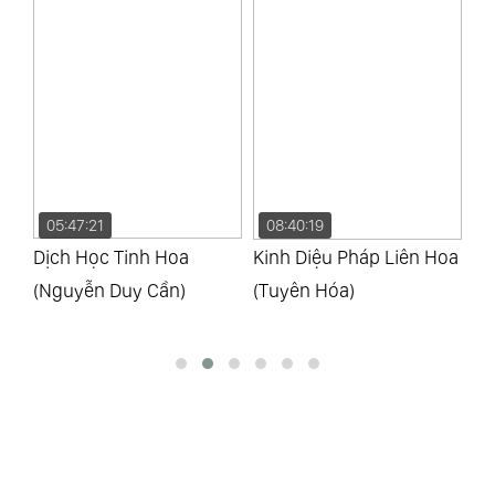
08:40:19
57:37:29
0
Kinh Diệu Pháp Liên Hoa
Kinh Hoa Nghiêm Giản
Ki
(Tuyên Hóa)
Giải (Thích Trí Tịnh)
Mớ
Từ