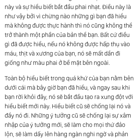
này và sự hiểu biết bắt đầu phai nhạt. Điều này là
32.
Thiên Đường Đất Lành
như vậy bởi vì chừng nào những gì bạn đã hiểu
33.
Tận Hưởng
mà không được thực hành thì nó cũng không thể
34.
Tiếng Cười
trở thành một phần của bản thể bạn. Bất cứ điều
35.
Hiểu Mà Chưa Hiểu
gì đã được hiểu, nếu nó không được hấp thụ vào
máu, thịt và xương của bạn, nó sẽ mất dần đi
giống như màu phai ở bề mặt bên ngoài.
Toàn bộ hiểu biết trong quá khứ của bạn nằm bên
dưới cái mà bây giờ bạn đã hiểu, và ngay sau khi
bạn rời khỏi đây, nó sẽ bắt đầu tạo ra xung đột với
hiểu biết mới này. Hiểu biết cũ sẽ chống lại nó và
đẩy nó đi. Những ý tưởng cũ sẽ chống lại sự xâm
nhập của ý tưởng mới, sẽ làm cho mọi thứ đảo
lộn, sẽ làm dấy lên hàng ngàn nghi ngờ và phản