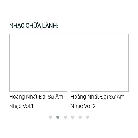
NHẠC CHỮA LÀNH:
m
Hoằng Nhất Đại Sư Âm
Phạm Âm Cổ Tranh
Bồ
Nhạc Vol.2