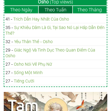
Osho
(Top views)
Theo Ngày
Theo Tuần
Theo Tháng
41 -
Trích Dẫn Hay Nhất Của Osho
35 -
Sự Khiêu Dâm Là Gì, Tại Sao Nó Lại Hấp Dẫn Đến
Thế?
32 -
Yêu Thân Thể - Osho
29 -
Giác Ngộ Và Tình Dục Theo Quan Điểm Của
Osho
27 -
Osho Nói Về Phụ Nữ
27 -
Sống Một Minh
27 -
Tiếng Cười