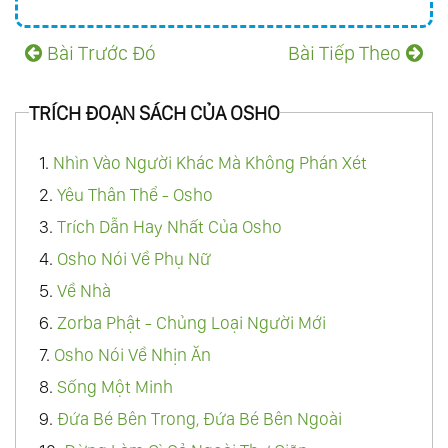
Bài Trước Đó
Bài Tiếp Theo
TRÍCH ĐOẠN SÁCH CỦA OSHO
1.
Nhìn Vào Người Khác Mà Không Phán Xét
2.
Yêu Thân Thể - Osho
3.
Trích Dẫn Hay Nhất Của Osho
4.
Osho Nói Về Phụ Nữ
5.
Về Nhà
6.
Zorba Phật - Chủng Loại Người Mới
7.
Osho Nói Về Nhịn Ăn
8.
Sống Một Minh
9.
Đứa Bé Bên Trong, Đứa Bé Bên Ngoài