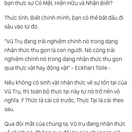
bạn thực sự Có Mặt, Hiện Hữu và Nhận Biết?
20.
Ngạc Nhiên
Thức tỉnh, Biết chính mình, bạn có thể bắt đầu đi
21.
Sự Khiêu Dâm Là Gì, Tại Sao Nó Lại Hấp
sâu vào từ đó.
Dẫn Đến Thế?
22.
Tôi Cũng Yêu Kem
"Vũ Trụ đang trải nghiệm chính nó trong dạng
23.
Tìm Kiếm Bụng Mẹ Vũ Trụ
nhận thức thu gọn là con người. Nó cũng trải
24.
Cây Đàn Piano Bị Bỏ Quên
nghiệm chính nó trong dạng nhận thức thu gọn
25.
Khi Tâm Trí Im Lặng, Trái Tim Mới Có Thể
qua thực vật hay động vật" - Eckhart Tolle -
Nghe
Nếu không có sinh vật nhận thức về sự tồn tại của
26.
Bí Mật Đằng Sau Những Câu Chuyện Cười
Vũ Trụ, thì toàn bộ thực tại này tự nó trở nên vô
27.
Nguồn Cảm Hứng
nghĩa. Ý Thức là cái có trước, Thực Tại là cái theo
28.
Trừ Ma
sau.
29.
Đáp Ứng Và Không Đáp Ứng
30.
Chân Lý
Qua đôi mắt của chúng ta, Vũ trụ đang nhận thức
31.
Đối Mặt Với Sự Cô Đơn