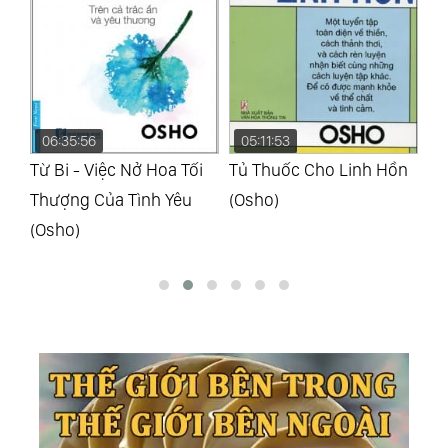
05:11:53
08:14:26
0
i
Tủ Thuốc Cho Linh Hồn
Từ Thuốc Tới Thiền
Vu
(Osho)
(Osho)
Từ