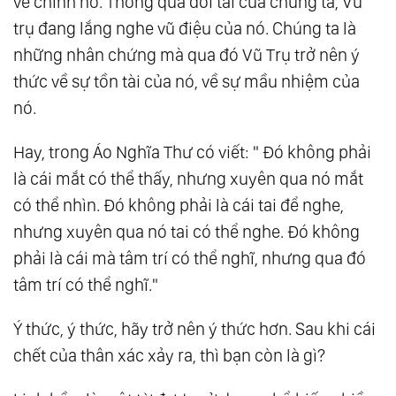
về chính nó. Thông qua đôi tai của chúng ta, Vũ
32.
Thiên Đường Đất Lành
trụ đang lắng nghe vũ điệu của nó. Chúng ta là
33.
Tận Hưởng
những nhân chứng mà qua đó Vũ Trụ trở nên ý
thức về sự tồn tài của nó, về sự mầu nhiệm của
34.
Tiếng Cười
nó.
35.
Hiểu Mà Chưa Hiểu
Hay, trong Áo Nghĩa Thư có viết: " Đó không phải
là cái mắt có thể thấy, nhưng xuyên qua nó mắt
có thể nhìn. Đó không phải là cái tai để nghe,
nhưng xuyên qua nó tai có thể nghe. Đó không
phải là cái mà tâm trí có thể nghĩ, nhưng qua đó
tâm trí có thể nghĩ."
Ý thức, ý thức, hãy trở nên ý thức hơn. Sau khi cái
chết của thân xác xảy ra, thì bạn còn là gì?