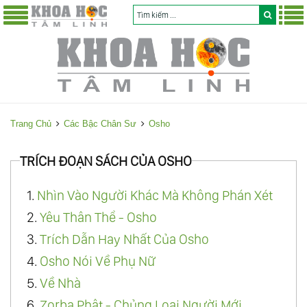
Trang Chủ
Các Bậc Chân Sư
Osho
TRÍCH ĐOẠN SÁCH CỦA OSHO
1.
Nhìn Vào Người Khác Mà Không Phán Xét
2.
Yêu Thân Thể - Osho
3.
Trích Dẫn Hay Nhất Của Osho
4.
Osho Nói Về Phụ Nữ
5.
Về Nhà
6.
Zorba Phật - Chủng Loại Người Mới