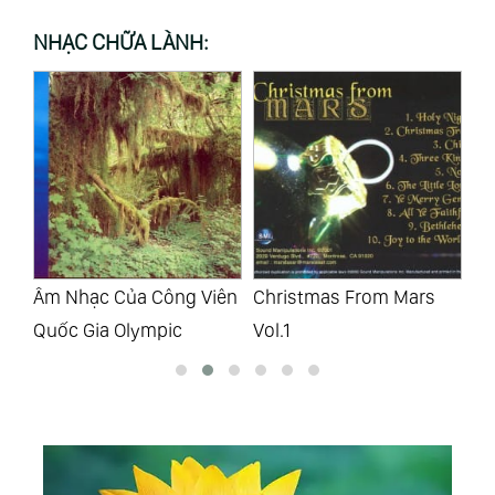
NHẠC CHỮA LÀNH:
ên
Christmas From Mars
Christmas From Mars
Ng
Vol.1
Vol.2