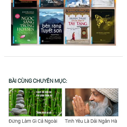
BÀI CÙNG CHUYÊN MỤC:
i
Tình Yêu Là Dải Ngân Hà
10 Điều Răn Của Osho
Tr