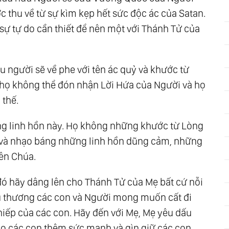
c thu về từ sự kìm kẹp hết sức độc ác của Satan.
Động Trong Các Tổ Chức Của Tam Điểm Trên Thế
sự tự do cần thiết để nên một với Thánh Tử của
g 1.000 Năm Được Nhắc Đến Trong Sách Khải
u người sẽ về phe với tên ác quỷ và khước từ
 họ không thể đón nhận Lời Hứa của Người và họ
ợc Vén Mở Như Thể Mái Nhà Được Mở Ra
 thế.
 Thứ Tôn Giáo Mang Tính Toàn Cầu Mới Có Vẻ
iện Và Giàu Tình Thương
ng linh hồn này. Họ không những khước từ Lòng
atan Gần Như Chấm Dứt Và Hai Biến Cố Phải Xảy
và nhạo báng những linh hồn dũng cảm, những
ên Chúa.
Giống Như Sự Tĩnh Lặng Trước Cơn Bão. Hãy Sử
đó hãy dâng lên cho Thánh Tử của Mẹ bất cứ nỗi
hiều Người Càng Tốt
êu thương các con và Người mong muốn cất đi
Độ Khủng Khiếp Sẽ Trở Nên Rõ Ràng Và Người
iếp của các con. Hãy đến với Mẹ, Mẹ yêu dấu
ại Nhau
ho các con thêm sức mạnh và gìn giữ các con