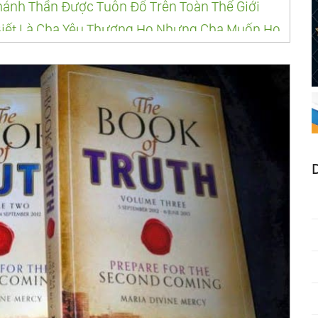
Thánh Thần Được Tuôn Đổ Trên Toàn Thế Giới
 Biết Là Cha Yêu Thương Họ Nhưng Cha Muốn Họ
ình Thường, Những Người Tốt Đang Quay Lưng
Đình Các Con Để Vui Hưởng Địa Đàng Mới Trên
n Thế Giới Là Do Sự Thiếu Vắng Tình Yêu Dành
ha Sẽ Phát Triển Thành Một Đội Quân Gồm Hơn
 Hư Mất Của Các Con Cái Cha, Những Người
ênh Vực Cha Vì Đó Là Điều Không Cần Thiết