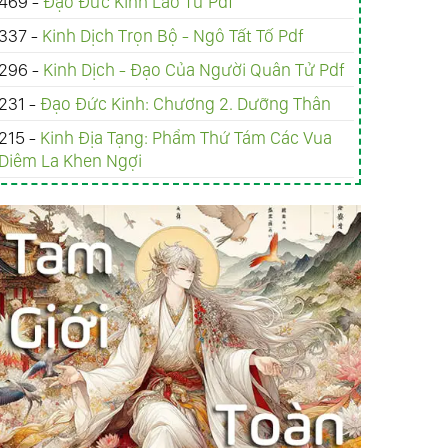
469 -
Đạo Đức Kinh Lão Tử Pdf
337 -
Kinh Dịch Trọn Bộ - Ngô Tất Tố Pdf
296 -
Kinh Dịch - Đạo Của Người Quân Tử Pdf
231 -
Đạo Đức Kinh: Chương 2. Dưỡng Thân
215 -
Kinh Ðịa Tạng: Phẩm Thứ Tám Các Vua
Diêm La Khen Ngợi