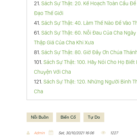
663.
Sách Sự Thật: 662. Đức Trinh Nữ Ma
21.
Sách Sự Thật: 20. Kế Hoạch Toàn Cầu Để
Sống Trong Đau Đớn Và Bóng Tối Khủng 
Đạo Thế Giới
664.
Sách Sự Thật: 663. Ta Kêu Gọi Tất
41.
Sách Sự Thật: 40. Làm Thế Nào Để Vào T
Của Ta
61.
Sách Sự Thật: 60. Nỗi Đau Của Cha Ngà
665.
Sách Sự Thật: 664. Đức Trinh Nữ Ma
Thập Giá Của Cha Khi Xưa
Các Kitô Hữu
81.
Sách Sự Thật: 80. Giờ Đây Ơn Chúa Thán
666.
Sách Sự Thật: 665. Hãy Đọc Chiến D
101.
Sách Sự Thật: 100. Hãy Nói Cho Họ Bi
667.
Sách Sự Thật: 666. Chỉ Nhờ Vào Qu
Chuyện Với Cha
Hữu. Chỉ Nhờ Vào Tình Yêu Của Thiên C
121.
Sách Sự Thật: 120. Những Người Bình T
668.
Sách Sự Thật: 667. Đừng Nghe The
Cha
669.
Sách Sự Thật: 668. Khi Các Con Loạ
141.
Sách Sự Thật: 140. Hãy Quy Tụ Gia Đình
Không Còn Là Sự Thật Nữa. Tất Cả Những
161.
Sách Sự Thật: 160. Sự Hỗn Loạn Trên Th
Nỗi Buồn
Biến Cố
Tự Do
670.
Sách Sự Thật: 669. Giờ Đây Ta Ban
181.
Sách Sự Thật: 180. Đạo Binh Của Cha S
671.
Sách Sự Thật: 670. Kế Hoạch Để Phá
Người
Admin
Sat, 30/10/2021 16:06
1227