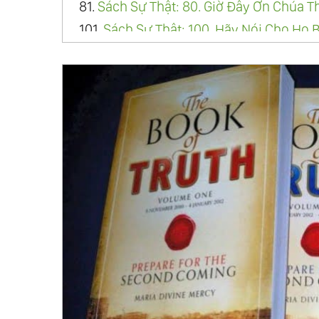
81.
Sách Sự Thật: 80. Giờ Đây Ơn Chúa 
101.
Sách Sự Thật: 100. Hãy Nói Cho Họ
Thưa Chuyện Với Cha
121.
Sách Sự Thật: 120. Những Người B
Lại Với Cha
141.
Sách Sự Thật: 140. Hãy Quy Tụ Gia 
Trái Đất
161.
Sách Sự Thật: 160. Sự Hỗn Loạn Trê
Cho Ta
181.
Sách Sự Thật: 180. Đạo Binh Của C
20 Triệu Người
201.
Sách Sự Thật: 200. Nỗi Buồn Vì Sự
Không Muốn Liên Hệ Gì Với Cha
221.
Sách Sự Thật: 220. Đừng Bao Giờ B