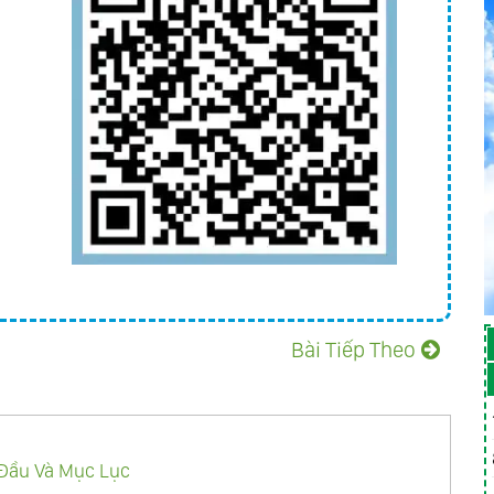
Gia
: Chẳng Bao Lâu Nữa Người Ta Sẽ Chứng Kiến
Dễ Làm Cho Các Con Mù Lòa Trước Sự Thật
iếp Sợ Ta, Vì Ta Đến Trong Bình An
nh Trong Việc Thờ Satan, Hắn Sẽ Thực Hiện
 Lành Cho Những Người Bị Bệnh Sắp Chết
Tiêu Tấn Công Của Nhiều Sự Thù Hận
ủa Thiên Chúa Sẽ Bị Làm Cho Ra Ô Uế Đến Nỗi
Bài Tiếp Theo
ria: Không Phải Tất Cả Mọi Người Sẽ Đón Nhận
Ác Quỷ Và Khước Từ Thánh Tử Của Mẹ
Tất Cả Những Ai Bách Hại Các Con Vì Danh Ta,
 Đầu Và Mục Lục