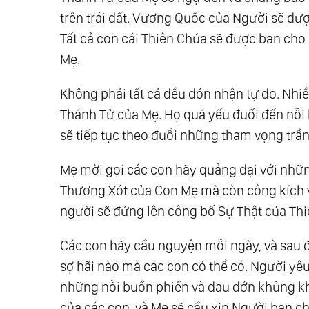
Chúa Cha Nhân Từ Yêu Thương
trên trái đất. Vương Quốc của Người sẽ đượ
421.
Sách Sự Thật: 420. Hiện Nay Hoạt 
Tất cả con cái Thiên Chúa sẽ được ban cho 
Giới Đang Suy Yếu
Mẹ.
441.
Sách Sự Thật: 440. Hãy Biết Rằn
Không phải tất cả đều đón nhận tự do. Nhiề
Huyền, Có Ý Nghĩa Đúng Như Vậy
Thánh Tử của Mẹ. Họ quá yếu đuối đến nỗi
461.
Sách Sự Thật: 460. Màn Trời Sẽ Đư
sẽ tiếp tục theo đuổi những tham vọng trần
481.
Sách Sự Thật: 480. Hãy Coi Chừng:
Như Là Một Tổ Chức Tốt Lành, Thánh Th
Mẹ mời gọi các con hãy quảng đại với nhữ
501.
Sách Sự Thật: 500. Thỏa Ước Với S
Thương Xót của Con Mẹ mà còn công kích 
Ra
người sẽ đứng lên công bố Sự Thật của Thi
521.
Sách Sự Thật: 520. Thời Gian Này 
Các con hãy cầu nguyện mỗi ngày, và sau 
Dụng Thời Gian Để Chuẩn Bị Cho Càng N
sợ hãi nào mà các con có thể có. Người y
541.
Sách Sự Thật: 540. Một Cuộc Đụng 
những nỗi buồn phiền và đau đớn khủng kh
Ta Sẽ Chia Rẽ Nhau. Anh Em Sẽ Chống L
của các con, và Mẹ sẽ cầu xin Người ban c