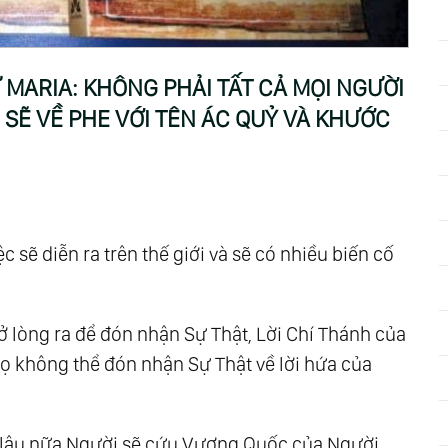
 Lời Mời Gọi Cuối Cùng Dành Cho Những Người
c Thay Đổi Mãi Mãi
 MARIA: KHÔNG PHẢI TẤT CẢ MỌI NGƯỜI
ria: Đừng Bao Giờ Từ Bỏ Hy Vọng Vì Sợ Hãi
 SẼ VỀ PHE VỚI TÊN ÁC QUỶ VÀ KHƯỚC
: Các Con Yêu Dấu Của Cha, Các Con Có Một
 Rỗi: Hãy Hết Lòng Cầu Nguyện Cho Đức Giáo
c sẽ diễn ra trên thế giới và sẽ có nhiều biến cố
 Châu Âu Sẽ Là Mục Tiêu Đầu Tiên Của Con
iáo Và Nhà Ít-Ra-En Sẽ Bị Bách Hại
ở lòng ra để đón nhận Sự Thật, Lời Chí Thánh của
 Chi Tiết Về Cuộc Khổ Hình Thập Giá Của
họ không thể đón nhận Sự Thật về lời hứa của
Ai Phạm Tội Lỗi Khủng Khiếp Cũng Được Thiên
 lâu nữa Người sẽ cứu Vương Quốc của Người