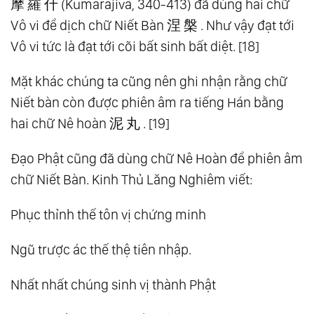
摩 羅 什 (Kumarajiva, 340-413) đã dùng hai chữ
Vô vi để dịch chữ Niết Bàn 涅 槃 . Như vậy đạt tới
Vô vi tức là đạt tới cõi bất sinh bất diệt. [18]
Mặt khác chúng ta cũng nên ghi nhận rằng chữ
Niết bàn còn được phiên âm ra tiếng Hán bằng
hai chữ Nê hoàn 泥 丸 . [19]
Đạo Phật cũng đã dùng chữ Nê Hoàn để phiên âm
chữ Niết Bàn. Kinh Thủ Lăng Nghiêm viết:
Phục thỉnh thế tôn vị chứng minh
Ngũ trược ác thế thệ tiên nhập.
Nhất nhất chúng sinh vị thành Phật