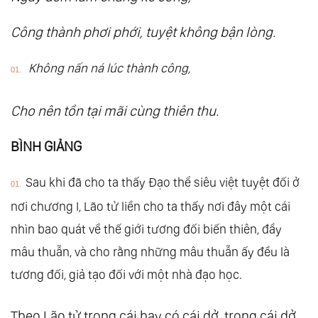
76.
Đạo Đức Kinh: Chương 72. Ái Kỷ
Công thành phơi phới, tuyệt không bận lòng.
77.
Đạo Đức Kinh: Chương 73. Nhiệm Vi
78.
Đạo Đức Kinh: Chương 74. Chế Hoặc
Không nấn ná lúc thành công,
79.
Đạo Đức Kinh: Chương 75. Tham Tổn
Cho nên tồn tại mãi cùng thiên thu.
80.
Đạo Đức Kinh: Chương 76. Giới Cường
81.
Đạo Đức Kinh: Chương 77. Thiên Đạo
BÌNH GIẢNG
82.
Đạo Đức Kinh: Chương 78. Nhiệm Tín
83.
Đạo Đức Kinh: Chương 79. Nhiệm Khế
Sau khi đã cho ta thấy Đạo thể siêu việt tuyệt đối ở
84.
Đạo Đức Kinh: Chương 80. Độc Lập
nơi chương I, Lão tử liền cho ta thấy nơi đây một cái
85.
Đạo Đức Kinh: Chương 81. Hiển Chất
nhìn bao quát về thế giới tương đối biến thiên, đầy
86.
Đạo Đức Kinh: Sách Tham Khảo Chính
mâu thuẫn, và cho rằng những mâu thuẫn ấy đều là
87.
Đạo Đức Kinh Lão Tử Pdf
tương đối, giả tạo đối với một nhà đạo học.
88.
Đạo Đức Kinh Lão Tử - Nguyễn Duy Cần
Theo Lão tử trong cái hay có cái dở, trong cái dở
Pdf