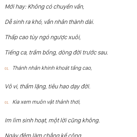
Mới hay: Không có chuyển vần,
63.
Đạo Đức Kinh: Chương 59. Thủ Đạo
64.
Đạo Đức Kinh: Chương 60. Cư Vị
Dễ sinh ra khó, vắn nhân thành dài.
65.
Đạo Đức Kinh: Chương 61. Khiêm Đức
Thấp cao tùy ngó ngược xuôi,
66.
Đạo Đức Kinh: Chương 62. Vi Đạo (Quí
Đạo)
Tiếng ca, trầm bổng, dòng đời trước sau.
67.
Đạo Đức Kinh: Chương 63. Tư Thủy
68.
Đạo Đức Kinh: Chương 64. Thủ Vi
Thánh nhân khinh khoát tầng cao,
69.
Đạo Đức Kinh: Chương 65. Thuần Đức
Vô vi, thầm lặng, tiêu hao dạy đời.
70.
Đạo Đức Kinh: Chương 66. Hậu Kỷ
71.
Đạo Đức Kinh: Chương 67. Tam Bảo
Kìa xem muôn vật thảnh thơi,
72.
Đạo Đức Kinh: Chương 68. Phối Thiên
73.
Đạo Đức Kinh: Chương 69. Huyền Dụng
Im lìm sinh hoạt, một lời cũng không.
74.
Đạo Đức Kinh: Chương 70. Tri Nan
Ngày đêm làm chẳng kể công,
75.
Đạo Đức Kinh: Chương 71. Tri Bệnh