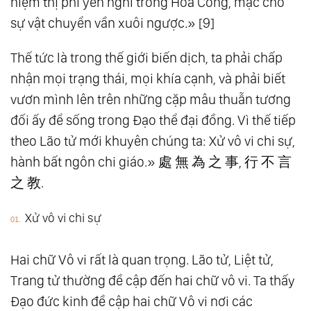
niệm thị phi yên nghỉ trong Hóa Công, mặc cho
sự vật chuyển vần xuôi ngược.» [9]
Thế tức là trong thế giới biến dịch, ta phải chấp
nhận mọi trạng thái, mọi khía cạnh, và phải biết
vươn mình lên trên những cặp mâu thuẫn tương
đối ấy để sống trong Đạo thể đại đồng. Vì thế tiếp
theo Lão tử mới khuyên chúng ta: Xử vô vi chi sự,
hành bất ngôn chi giáo.» 處 無 為 之 事, 行 不 言
之 教.
Xử vô vi chi sự
Hai chữ Vô vi rất là quan trọng. Lão tử, Liệt tử,
Trang tử thường đề cập đến hai chữ vô vi. Ta thấy
Đạo đức kinh đề cập hai chữ Vô vi nơi các