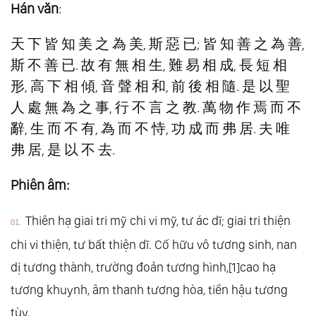
Hán văn
:
21.
Đạo Đức Kinh: Chương 17. Thuần Phong
22.
Đạo Đức Kinh: Chương 18. Tục Bạc
天 下 皆 知 美 之 為 美, 斯 惡 已; 皆 知 善 之 為 善,
斯 不 善 已. 故 有 無 相 生, 難 易 相 成, 長 短 相
23.
Đạo Đức Kinh: Chương 19. Hoàn Thuần
形, 高 下 相 傾, 音 聲 相 和, 前 後 相 隨. 是 以 聖
24.
Đạo Đức Kinh: Chương 20. Dị Tục
人 處 無 為 之 事, 行 不 言 之 教. 萬 物 作 焉 而 不
25.
Đạo Đức Kinh: Chương 21. Hư Tâm
辭, 生 而 不 有, 為 而 不 恃, 功 成 而 弗 居. 夫 唯
26.
Đạo Đức Kinh: Chương 22. Ích Khiêm
弗 居, 是 以 不 去.
27.
Đạo Đức Kinh: Chương 23. Hư Vô
28.
Đạo Đức Kinh: Chương 24. Khổ Ân
Phiên âm:
29.
Đạo Đức Kinh: Chương 25. Tượng Nguyên
Thiên hạ giai tri mỹ chi vi mỹ, tư ác dĩ; giai tri thiện
30.
Đạo Đức Kinh: Chương 26. Trọng Đức
chi vi thiện, tư bất thiện dĩ. Cố hữu vô tương sinh, nan
31.
Đạo Đức Kinh: Chương 27. Xảo Dụng
dị tương thành, trường đoản tương hình,[1]cao hạ
32.
Đạo Đức Kinh: Chương 28. Phản Phác
tương khuynh, âm thanh tương hòa, tiền hậu tương
33.
Đạo Đức Kinh: Chương 29. Vô Vi
tùy.
34.
Đạo Đức Kinh: Chương 30. Kiệm Vũ