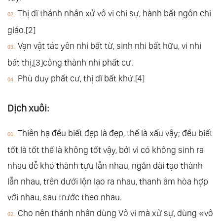
Thị dĩ thánh nhân xử vô vi chi sự, hành bất ngôn chi
35.
Đạo Đức Kinh: Chương 31. Yến Vũ
36.
Đạo Đức Kinh: Chương 32. Thánh Đức
giáo.[2]
37.
Đạo Đức Kinh: Chương 33. Biện Đức
Vạn vật tác yên nhi bất từ, sinh nhi bất hữu, vi nhi
38.
Đạo Đức Kinh: Chương 34. Nhiệm Thành
bất thị,[3]công thành nhi phất cư.
39.
Đạo Đức Kinh: Chương 35. Nhân Đức
Phù duy phất cư, thị dĩ bất khứ.[4]
40.
Đạo Đức Kinh: Chương 36. Vi Minh
Dịch xuôi:
41.
Đạo Đức Kinh: Chương 37. Vi Chính
42.
Đạo Đức Kinh: Chương 38. Luận Đức
Thiên hạ đều biết đẹp là đẹp, thế là xấu vậy; đều biết
43.
Đạo Đức Kinh: Chương 39. Pháp Bản
tốt là tốt thế là không tốt vậy, bởi vì có không sinh ra
44.
Đạo Đức Kinh: Chương 40. Khử Dụng
nhau dễ khó thành tựu lẫn nhau, ngắn dài tạo thành
45.
Đạo Đức Kinh: Chương 41. Đồng Dị
lẫn nhau, trên dưới lộn lạo ra nhau, thanh âm hòa hợp
46.
Đạo Đức Kinh: Chương 42. Đạo Hóa
với nhau, sau trước theo nhau.
47.
Đạo Đức Kinh: Chương 43. Biến Dụng
Cho nên thánh nhân dùng Vô vi mà xử sự, dùng «vô
48.
Đạo Đức Kinh: Chương 44. Tri Chỉ