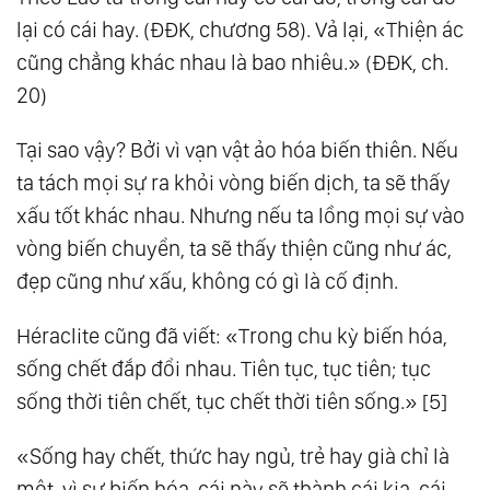
lại có cái hay. (ĐĐK, chương 58). Vả lại, «Thiện ác
89.
Nghiệm Giải Đạo Đức Kinh Pdf
cũng chẳng khác nhau là bao nhiêu.» (ĐĐK, ch.
20)
Tại sao vậy? Bởi vì vạn vật ảo hóa biến thiên. Nếu
ta tách mọi sự ra khỏi vòng biến dịch, ta sẽ thấy
xấu tốt khác nhau. Nhưng nếu ta lồng mọi sự vào
vòng biến chuyển, ta sẽ thấy thiện cũng như ác,
đẹp cũng như xấu, không có gì là cố định.
Héraclite cũng đã viết: «Trong chu kỳ biến hóa,
sống chết đắp đổi nhau. Tiên tục, tục tiên; tục
sống thời tiên chết, tục chết thời tiên sống.» [5]
«Sống hay chết, thức hay ngủ, trẻ hay già chỉ là
một, vì sự biến hóa, cái này sẽ thành cái kia, cái