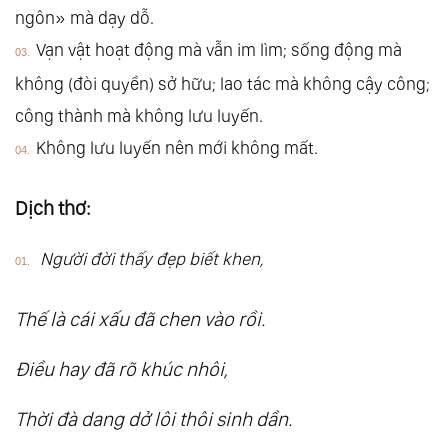
ngôn» mà dạy dỗ.
49.
Đạo Đức Kinh: Chương 45. Hồng Đức
Vạn vật hoạt động mà vẫn im lìm; sống động mà
50.
Đạo Đức Kinh: Chương 46. Kiệm Dục
không (đòi quyền) sở hữu; lao tác mà không cậy công;
51.
Đạo Đức Kinh: Chương 47. Giám Viễn
công thành mà không lưu luyến.
52.
Đạo Đức Kinh: Chương 48. Vong Tri
Không lưu luyến nên mới không mất.
53.
Đạo Đức Kinh: Chương 49. Nhiệm Đức
54.
Đạo Đức Kinh: Chương 50. Quí Sinh
Dịch thơ:
55.
Đạo Đức Kinh: Chương 51. Dưỡng Đức
56.
Đạo Đức Kinh: Chương 52. Qui Nguyên
Người đời thấy đẹp biết khen,
57.
Đạo Đức Kinh: Chương 53. Ích Chứng
58.
Đạo Đức Kinh: Chương 54. Tu Quan
Thế là cái xấu đã chen vào rồi.
59.
Đạo Đức Kinh: Chương 55. Huyền Phù
Điều hay đã rõ khúc nhôi,
60.
Đạo Đức Kinh: Chương 56. Huyền Đức
61.
Đạo Đức Kinh: Chương 57. Thuần Phong
Thời đà dang dở lôi thôi sinh dần.
62.
Đạo Đức Kinh: Chương 58. Thuận Hóa