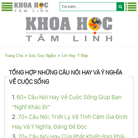
Trang Chủ
Góc Suy Ngẫm
Lời Hay Ý Đẹp
TỔNG HỢP NHỮNG CÂU NÓI HAY VÀ Ý NGHĨA
VỀ CUỘC SỐNG
1.
60+ Câu Nói Hay Về Cuộc Sống Giúp Bạn
“Nghĩ Khác Đi”
2.
70+ Câu Nói, Triết Lý Về Tình Cảm Gia Đình
Hay Và Ý Nghĩa, Đáng Để Đọc
3.
70+ Câu Nói Hay Của Phật Khiến Bạn Phải