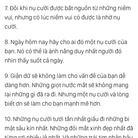
7. Đôi khi nụ cười được bắt nguồn từ những niềm
Hạnh Phúc
vui, nhưng có lúc niềm vui có được là nhờ nụ
26.
Những Câu Nói Hay Về Sách Và Người
cười.
Đọc Sách
27.
40+ Những Câu Nói Hay Giữa Đồng Tiền
8. Ngày hôm nay hãy cho ai đó một nụ cười của
Và Tình Bạn Đáng Đọc
bạn. Nó có thể là ánh nắng duy nhất người đó
28.
Những Câu Nói Hay Về Sự Cố Gắng, Chiến
nhìn thấy suốt cả ngày.
Thắng Bản Thân
9. Giận dữ sẽ không làm cho vấn đề của bạn dễ
29.
Những Câu Nói Hay Về Sức Khỏe Cần Chú
dàng hơn. Những giọt nước mắt sẽ không mang
Ý Và Lưu Tâm
lại những gì đã ra đi. Nhưng một nụ cười và lòng
30.
80+ Những Câu Nói Hay Về Tiền Đáng
biết ơn sẽ làm cho bạn mạnh mẽ hơn.
Suy Ngẫm
31.
40+ Những Câu Nói Hay Về Đồng Tiền Và
10. Những nụ cười tươi tắn nhất giấu đi những bí
Tình Yêu, Càng Đọc Càng Thấm
mật sâu kín nhất. Những đôi mắt xinh đẹp nhất đã
từng rơi nhiều lệ nhất. Và những trái tim nhân hậu