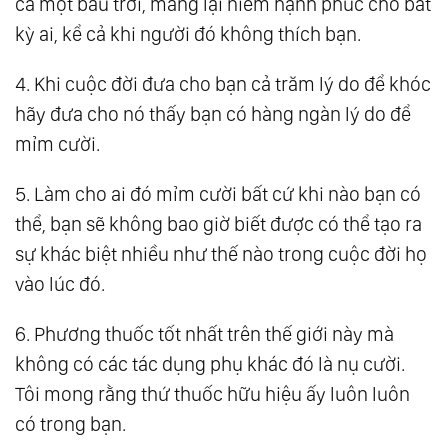
cả một bầu trời, mang lại niềm hạnh phúc cho bất
18.
Tổng Hợp Câu Nói, Trích Dẫn Đáng Nhớ Từ
kỳ ai, kể cả khi người đó không thích bạn.
Những Quyển Sách Hay Nhất Mọi Thời Đại
4. Khi cuộc đời đưa cho bạn cả trăm lý do để khóc
19.
Những Triết Lý Sống Của Khổng Tử
hãy đưa cho nó thấy bạn có hàng ngàn lý do để
20.
100+ Những Câu Nói Về Thời Gian Hay Và
mỉm cười.
Ý Nghĩa Nhất
21.
Những Câu Nói Về Vẻ Đẹp Tâm Hồn Ý
5. Làm cho ai đó mỉm cười bất cứ khi nào bạn có
Nghĩa Và Sâu Sắc Nhất
thể, bạn sẽ không bao giờ biết được có thể tạo ra
22.
70+ Câu Nói Hay Về Công Việc Đáng Suy
sự khác biệt nhiều như thế nào trong cuộc đời họ
Ngẫm
vào lúc đó.
23.
60+ Những Câu Nói Hay Về Học Tập Tạo
6. Phương thuốc tốt nhất trên thế giới này mà
Động Lực Cố Gắng
không có các tác dụng phụ khác đó là nụ cười.
24.
60+ Những Câu Nói Hay Về Kinh Doanh
Tôi mong rằng thứ thuốc hữu hiệu ấy luôn luôn
Giúp Bạn Thành Công
có trong bạn.
25.
Những Câu Nói Hay, Ý Nghĩa Về Cuộc Đời,