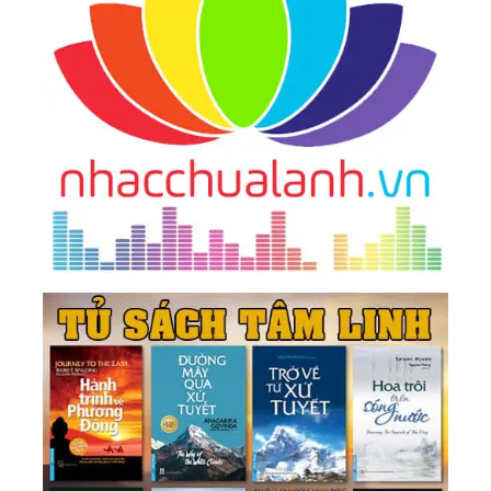
Cần Thơ Và Trà Vinh (1978)
47.
Huấn Từ Của Kim Thân Cha Dịp Bạn Đạo Cần
Thơ Và Trà Vinh Chào Từ Biệt (1978)
48.
Huấn Từ Của Kim Thân Cha Tại Tư Thất Bà T. T.
N. (1978)
49.
Kim Thân Cha Giảng Về Chữ “Lễ” (1978)
50.
Kim Thân Cha Giảng Về Cách Phục Sức Của
Người Tu (1978)
51.
Buổi Hội Ngộ Tại Tân Dân Đàn Qua Điển Quang
Giáng Xuống Của Kim Thân Ngọc Đế Và Quán Âm
Nam Hải (1978)
52.
Huấn Từ Của Kim Thân Cha Dịp Mồng 1 Tết
Xuân Kỷ Mùi Tại Tân Dân Đàn (1979)
53.
Huấn Từ Của Kim Thân Cha Nhân Tân Dân Đàn