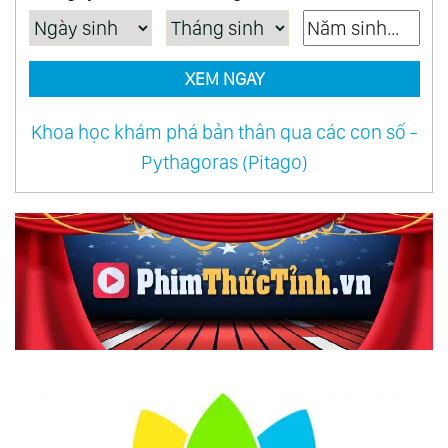
36.
Thượng Đế Giảng Chân Lý: Câu 52, Câu 53,
Câu 54
XEM NGAY
37.
Thượng Đế Giảng Chân Lý: Câu 55, Câu 56
38.
Thượng Đế Giảng Chân Lý: Câu 57, Câu 58
Khoa học khám phá bản thân qua các con số -
39.
Thượng Đế Giảng Chân Lý: Câu 59
Pythagoras (Pitago)
40.
Thượng Đế Giảng Chân Lý: Câu 60
41.
Thượng Đế Giảng Chân Lý: Câu 61
42.
Thượng Đế Giảng Chân Lý: Câu 62
43.
Huấn Từ Của Kim Thân Cha Về “Tình Yêu Của
Cha”
44.
Trích Buổi Đàn Cơ 26/6 Mậu Ngọ (1978)
45.
Trích “Đàn Cơ Đặc Biệt” Dành Cho Phái Tu Vô
Vi
46.
Huấn Từ Của Kim Thân Cha Khi Tiếp Bạn Đạo