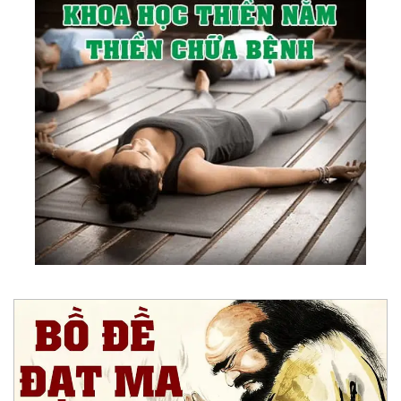
68.
Kim Thân Cha Giảng Về “Phá Mê Phá Chấp”
(1982)
69.
Huấn Từ Của Kim Thân Cha Dịp Tết Quý Hợi
Tại Thiền Đường (1983)
70.
Kim Thân Cha Giải Thắc Mắc Của Một Số Cho
Tín Đồ Thiên Chúa Giáo (1983)
71.
Kim Thân Cha Giảng Về “Giả, Chơn, Hư, Thực”
(1983)
72.
Huấn Từ Của Kim Thân Cha Dịp Đầu Xuân Giáp
Tý (1984)
73.
Huấn Từ Nhắn Nhủ Bạn Tu Vô Vi (1991)
74.
Vài Lời Nhắn Nhủ 2005
75.
Tư Liệu Ghi Từ Thiền Đường H.v.e Để Phục Vụ
Tham Khảo Thêm (1978)