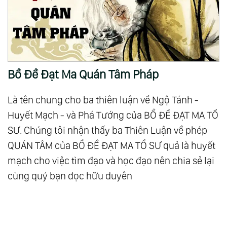
76.
Thượng Đế Giảng Chân Lý Pdf
Bồ Đề Đạt Ma Quán Tâm Pháp
Là tên chung cho ba thiên luận về Ngộ Tánh -
Huyết Mạch - và Phá Tướng của BỒ ĐỀ ĐẠT MA TỔ
SƯ. Chúng tôi nhận thấy ba Thiên Luận về phép
QUÁN TÂM của BỒ ĐỀ ĐẠT MA TỔ SƯ quả là huyết
mạch cho việc tìm đạo và học đạo nên chia sẻ lại
cùng quý bạn đọc hữu duyên