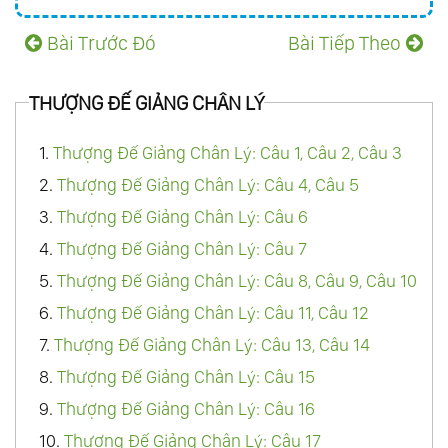
57.
Huấn Từ Của Kim Thân Cha Dịp Mồng 2
Bài Trước Đó
Bài Tiếp Theo
Tết Tân Dậu Tại Thiền Đường (1981)
58.
Kim Thân Cha Giảng Về “Trần Gian Được
THƯỢNG ĐẾ GIẢNG CHÂN LÝ
Ơn Cứu Rỗi Của Thượng Đế” (1981)
1.
Thượng Đế Giảng Chân Lý: Câu 1, Câu 2, Câu 3
59.
Huấn Từ Gửi Các Bạn Tu Ở Hải Ngoại
2.
Thượng Đế Giảng Chân Lý: Câu 4, Câu 5
(1981)
3.
Thượng Đế Giảng Chân Lý: Câu 6
60.
Huấn Từ Của Kim Thân Cha Dịp Giáng
4.
Thượng Đế Giảng Chân Lý: Câu 7
Sinh Tân Dậu (12/1981)
5.
Thượng Đế Giảng Chân Lý: Câu 8, Câu 9, Câu 10
61.
Huấn Từ Của Kim Thân Cha Dịp Tết Nhâm
6.
Thượng Đế Giảng Chân Lý: Câu 11, Câu 12
Tuất (1982) Cho Một Nhóm Thiên Khai Huỳnh
7.
Thượng Đế Giảng Chân Lý: Câu 13, Câu 14
Đạo
8.
Thượng Đế Giảng Chân Lý: Câu 15
62.
Huấn Từ Của Kim Thân Cha Dịp Tết Nhâm
9.
Thượng Đế Giảng Chân Lý: Câu 16
Tuất (1982) Tại Thiền Đường
10.
Thượng Đế Giảng Chân Lý: Câu 17
63.
Huấn Từ Của Kim Thân Cha Cho Một