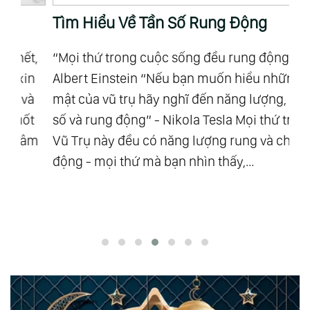
Tìm Hiểu Về Tần Số Rung Động
Đ
t,
“Mọi thứ trong cuộc sống đều rung động.”
Kh
n
Albert Einstein “Nếu bạn muốn hiểu những bí
tử
à
mật của vũ trụ hãy nghĩ đến năng lượng, tần
tử
t
số và rung động” - Nikola Tesla Mọi thứ trong
Ti
âm
Vũ Trụ này đều có năng lượng rung và chuyển
cư
động - mọi thứ mà bạn nhìn thấy,...
hi