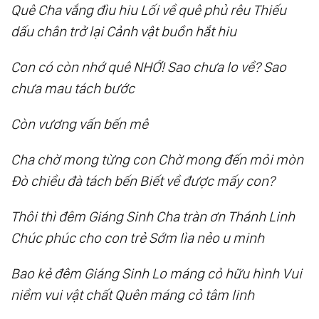
Quê Cha vắng đìu hiu Lối về quê phủ rêu Thiếu
30.
Thượng Đế Giảng Chân Lý: Câu 46
dấu chân trở lại Cảnh vật buồn hắt hiu
31.
Thượng Đế Giảng Chân Lý: Câu 47
32.
Thượng Đế Giảng Chân Lý: Câu 48
Con có còn nhớ quê NHỚ! Sao chưa lo về? Sao
chưa mau tách bước
33.
Thượng Đế Giảng Chân Lý: Câu 49
34.
Thượng Đế Giảng Chân Lý: Câu 50
Còn vương vấn bến mê
35.
Thượng Đế Giảng Chân Lý: Câu 51
36.
Thượng Đế Giảng Chân Lý: Câu 52, Câu
Cha chờ mong từng con Chờ mong đến mỏi mòn
53, Câu 54
Đò chiều đà tách bến Biết về được mấy con?
37.
Thượng Đế Giảng Chân Lý: Câu 55, Câu 56
Thôi thì đêm Giáng Sinh Cha tràn ơn Thánh Linh
38.
Thượng Đế Giảng Chân Lý: Câu 57, Câu 58
Chúc phúc cho con trẻ Sớm lìa nẻo u minh
39.
Thượng Đế Giảng Chân Lý: Câu 59
40.
Thượng Đế Giảng Chân Lý: Câu 60
Bao kẻ đêm Giáng Sinh Lo máng cỏ hữu hình Vui
41.
Thượng Đế Giảng Chân Lý: Câu 61
niềm vui vật chất Quên máng cỏ tâm linh
42.
Thượng Đế Giảng Chân Lý: Câu 62