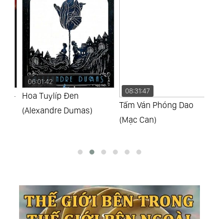
06:01:42
08:31:47
0
a -
Hoa Tuylíp Đen
Tấm Ván Phóng Dao
Mư
(Alexandre Dumas)
(Mạc Can)
An