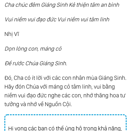
Cha chúc đêm Giáng Sinh Kẻ thiện tâm an bình
43.
Huấn Từ Của Kim Thân Cha Về “Tình Yêu
Của Cha”
Vui niềm vui đạo đức Vui niềm vui tâm linh
44.
Trích Buổi Đàn Cơ 26/6 Mậu Ngọ (1978)
Nhị Vĩ
45.
Trích “Đàn Cơ Đặc Biệt” Dành Cho Phái Tu
Vô Vi
Dọn lòng con, máng cỏ
46.
Huấn Từ Của Kim Thân Cha Khi Tiếp Bạn
Để rước Chúa Giáng Sinh.
Đạo Cần Thơ Và Trà Vinh (1978)
47.
Huấn Từ Của Kim Thân Cha Dịp Bạn Đạo
Đó, Cha có ít lời với các con nhân mùa Giáng Sinh.
Cần Thơ Và Trà Vinh Chào Từ Biệt (1978)
Hãy đón Chúa với máng cỏ tâm linh, vui bằng
48.
Huấn Từ Của Kim Thân Cha Tại Tư Thất Bà
niềm vui đạo đức nghe các con, nhớ thăng hoa tư
T. T. N. (1978)
tưởng và nhớ về Nguồn Cội.
49.
Kim Thân Cha Giảng Về Chữ “Lễ” (1978)
50.
Kim Thân Cha Giảng Về Cách Phục Sức
Hi vọng các bạn có thể ủng hộ trong khả năng,
Của Người Tu (1978)