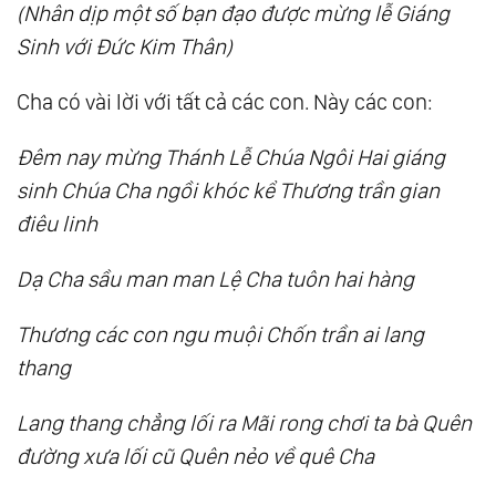
(Nhân dịp một số bạn đạo được mừng lễ Giáng
Câu 29
Sinh với Đức Kim Thân)
18.
Thượng Đế Giảng Chân Lý: Câu 30
Cha có vài lời với tất cả các con. Này các con:
19.
Thượng Đế Giảng Chân Lý: Câu 31, Câu 32
20.
Thượng Đế Giảng Chân Lý: Câu 33, Câu
Đêm nay mừng Thánh Lễ Chúa Ngôi Hai giáng
34, Câu 35
sinh Chúa Cha ngồi khóc kể Thương trần gian
21.
Thượng Đế Giảng Chân Lý: Câu 36
điêu linh
22.
Thượng Đế Giảng Chân Lý: Câu 37
Dạ Cha sầu man man Lệ Cha tuôn hai hàng
23.
Thượng Đế Giảng Chân Lý: Câu 38
24.
Thượng Đế Giảng Chân Lý: Câu 39
Thương các con ngu muội Chốn trần ai lang
25.
Thượng Đế Giảng Chân Lý: Câu 40, Câu 41
thang
26.
Thượng Đế Giảng Chân Lý: Câu 42
27.
Thượng Đế Giảng Chân Lý: Câu 43
Lang thang chẳng lối ra Mãi rong chơi ta bà Quên
đường xưa lối cũ Quên nẻo về quê Cha
28.
Thượng Đế Giảng Chân Lý: Câu 44
29.
Thượng Đế Giảng Chân Lý: Câu 45