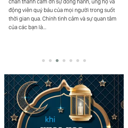
chân thành cảm ơn sự đồng hành, ủng hộ và
mậ
u
động viên quý báu của mọi người trong suốt
số
ra”
thời gian qua. Chính tình cảm và sự quan tâm
Vũ
của các bạn là...
độ