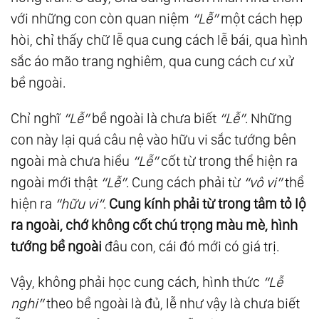
với những con còn quan niệm
“Lễ”
một cách hẹp
43.
Huấn Từ Của Kim Thân Cha Về “Tình Yêu
hòi, chỉ thấy chữ lễ qua cung cách lễ bái, qua hình
Của Cha”
sắc áo mão trang nghiêm, qua cung cách cư xử
44.
Trích Buổi Đàn Cơ 26/6 Mậu Ngọ (1978)
bề ngoài.
45.
Trích “Đàn Cơ Đặc Biệt” Dành Cho Phái Tu
Vô Vi
Chỉ nghĩ
“L
ễ
”
bề ngoài là chưa biết
“Lễ”
. Những
46.
Huấn Từ Của Kim Thân Cha Khi Tiếp Bạn
con này lại quá câu nệ vào hữu vi sắc tướng bên
Đạo Cần Thơ Và Trà Vinh (1978)
ngoài mà chưa hiểu
“Lễ”
cốt từ trong thể hiện ra
47.
Huấn Từ Của Kim Thân Cha Dịp Bạn Đạo
ngoài mới thật
“Lễ”
. Cung cách phải từ
“vô vi”
thể
Cần Thơ Và Trà Vinh Chào Từ Biệt (1978)
hiện ra
“hữu vi“
.
Cung kính ph
ả
i t
ừ
trong tâm t
ỏ
l
ộ
ra ngoài, ch
ớ
không c
ố
t chú tr
ọ
ng màu mè, hình
48.
Huấn Từ Của Kim Thân Cha Tại Tư Thất Bà
t
ướ
ng b
ề
ngoài
đâu con, cái đó mới có giá trị.
T. T. N. (1978)
49.
Kim Thân Cha Giảng Về Chữ “Lễ” (1978)
Vậy, không phải học cung cách, hình thức
“Lễ
50.
Kim Thân Cha Giảng Về Cách Phục Sức
nghi”
theo bề ngoài là đủ, lễ như vậy là chưa biết
Của Người Tu (1978)