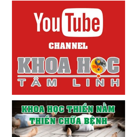
Thiên Khai Huỳnh Đạo Dịp Đệ Tam Chu Niên Ngày
Quy Ẩn (7/3/1982)
64.
Trích Nguyên Văn Vấn Thư Nêu Thắc Mắc Của
Một Số Tín Đồ Cao Đài
65.
Kim Thân Cha Giải Đáp Vấn Thư Nêu Thắc Mắc
Của Một Số Tín Đồ Cao Đài (1982)
66.
Kim Thân Cha Giải Đáp Vấn Thư (23/9/1982)
Của Bạn N.p.y. (Hoa Kỳ)
67.
Kim Thân Cha Giảng “Phá Mê Về Địa Tiên”
(1982)
68.
Kim Thân Cha Giảng Về “Phá Mê Phá Chấp”
(1982)
69.
Huấn Từ Của Kim Thân Cha Dịp Tết Quý Hợi
Tại Thiền Đường (1983)