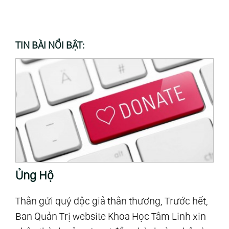
TIN BÀI NỔI BẬT:
Ủng Hộ
T
Thân gửi quý độc giả thân thương, Trước hết,
“M
Ban Quản Trị website Khoa Học Tâm Linh xin
Al