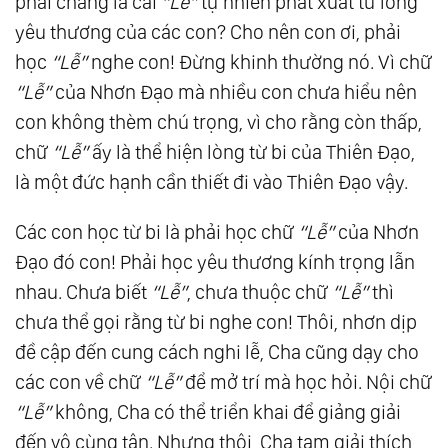
phải chăng là cái
“Lễ”
tự nhiên phát xuất từ lòng
Nhóm Thiên Khai Huỳnh Đạo Dịp Đệ Tam Chu
yêu thương của các con? Cho nên con ơi, phải
Niên Ngày Quy Ẩn (7/3/1982)
học
“Lễ”
nghe con! Đừng khinh thường nó. Vì chữ
“Lễ”
của Nhơn Đạo mà nhiều con chưa hiểu nên
64.
Trích Nguyên Văn Vấn Thư Nêu Thắc Mắc
con không thèm chú trọng, vì cho rằng còn thấp,
Của Một Số Tín Đồ Cao Đài
chữ
“Lễ”
ấy là thể hiện lòng từ bi của Thiên Đạo,
65.
Kim Thân Cha Giải Đáp Vấn Thư Nêu Thắc
là một đức hạnh cần thiết đi vào Thiên Đạo vậy.
Mắc Của Một Số Tín Đồ Cao Đài (1982)
66.
Kim Thân Cha Giải Đáp Vấn Thư
Các con học từ bi là phải học chữ
“Lễ”
của Nhơn
(23/9/1982) Của Bạn N.p.y. (Hoa Kỳ)
Đạo đó con! Phải học yêu thương kính trọng lẫn
67.
Kim Thân Cha Giảng “Phá Mê Về Địa Tiên”
nhau. Chưa biết
“Lễ”
, chưa thuộc chữ
“Lễ”
thì
(1982)
chưa thể gọi rằng từ bi nghe con! Thôi, nhơn dịp
68.
Kim Thân Cha Giảng Về “Phá Mê Phá
đề cập đến cung cách nghi lễ, Cha cũng dạy cho
Chấp” (1982)
các con về chữ
“Lễ”
để mở trí mà học hỏi. Nội chữ
“Lễ”
không, Cha có thể triển khai để giảng giải
69.
Huấn Từ Của Kim Thân Cha Dịp Tết Quý
đến vô cùng tận. Nhưng thôi, Cha tạm giải thích,
Hợi Tại Thiền Đường (1983)