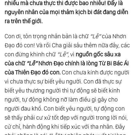
nhi
ề
u mà ch
ư
a th
ự
c thi
đượ
c bao nhiêu!
Đấ
y là
57.
Huấn Từ Của Kim Thân Cha Dịp Mồng 2
nguyên nhân c
ủ
a m
ọ
i th
ả
m k
ị
ch bi
đ
át
đ
ang di
ễ
n
Tết Tân Dậu Tại Thiền Đường (1981)
ra trên th
ế
gi
ớ
i.
58.
Kim Thân Cha Giảng Về “Trần Gian Được
Con ơi, tôn trọng nhân bản là chữ
“Lễ”
của Nhơn
Ơn Cứu Rỗi Của Thượng Đế” (1981)
Đạo đó con! Và rồi Cha giải sâu thêm nữa đây, các
59.
Huấn Từ Gửi Các Bạn Tu Ở Hải Ngoại
con đừng khinh chữ
“Lễ”
, vì
ngu
ồn g
ốc sâu xa
(1981)
c
ủa ch
ữ
“Lễ”
Nh
ơn
Đạo chính là lòng T
ừ Bi Bác Ái
60.
Huấn Từ Của Kim Thân Cha Dịp Giáng
c
ủa Thiên
Đạo
đó con.
Con chưa kính được người
Sinh Tân Dậu (12/1981)
vì chưa thực sự biết yêu người. Con đã thực sự
61.
Huấn Từ Của Kim Thân Cha Dịp Tết Nhâm
biết yêu thương người thì tự động sẽ biết kính
Tuất (1982) Cho Một Nhóm Thiên Khai Huỳnh
người, tự động không nỡ làm điều gì gây cho
Đạo
người đau khổ. Con biết yêu người, tự động con
62.
Huấn Từ Của Kim Thân Cha Dịp Tết Nhâm
sẽ thấy phải cư xử tốt đẹp với người trong lời nói,
Tuất (1982) Tại Thiền Đường
cử chỉ, hành động khi tiếp xúc với tha nhân. Đây
63.
Huấn Từ Của Kim Thân Cha Cho Một