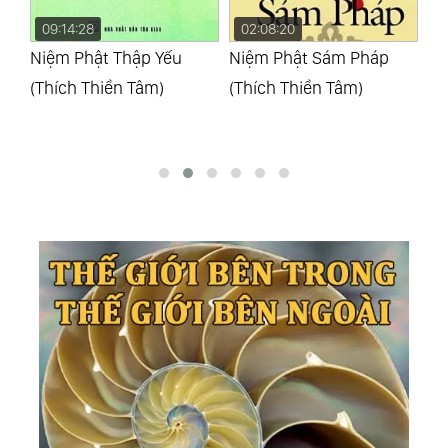
09:14:28
02:08:20
0
 Tử
Niệm Phật Thập Yếu
Niệm Phật Sám Pháp
Ni
(Thích Thiền Tâm)
(Thích Thiền Tâm)
Tự
Sa