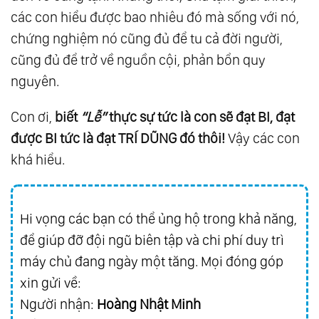
các con hiểu được bao nhiêu đó mà sống với nó,
70.
Kim Thân Cha Giải Thắc Mắc Của Một Số
chứng nghiệm nó cũng đủ để tu cả đời người,
Cho Tín Đồ Thiên Chúa Giáo (1983)
cũng đủ để trở về nguồn cội, phản bổn quy
71.
Kim Thân Cha Giảng Về “Giả, Chơn, Hư,
nguyên.
Thực” (1983)
72.
Huấn Từ Của Kim Thân Cha Dịp Đầu Xuân
Con ơi,
bi
ế
t
“Lễ”
th
ự
c s
ự
t
ứ
c là con s
ẽ đạ
t BI,
đạ
t
Giáp Tý (1984)
đượ
c BI t
ứ
c là
đạ
t TRÍ D
Ũ
NG
đ
ó thôi!
Vậy các con
73.
Huấn Từ Nhắn Nhủ Bạn Tu Vô Vi (1991)
khá hiểu.
74.
Vài Lời Nhắn Nhủ 2005
75.
Tư Liệu Ghi Từ Thiền Đường H.v.e Để Phục
Hi vọng các bạn có thể ủng hộ trong khả năng,
Vụ Tham Khảo Thêm (1978)
để giúp đỡ đội ngũ biên tập và chi phí duy trì
76.
Thượng Đế Giảng Chân Lý Pdf
máy chủ đang ngày một tăng. Mọi đóng góp
xin gửi về:
Người nhận:
Hoàng Nhật Minh