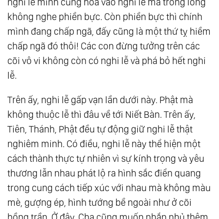
nghi lễ mình cũng hòa vào nghi lễ mà trong lòng
30.
Thượng Đế Giảng Chân Lý: Câu 46
không nghe phiền bực. Còn phiền bực thì chính
31.
Thượng Đế Giảng Chân Lý: Câu 47
mình đang chấp ngã, đấy cũng là một thứ tỵ hiềm
32.
Thượng Đế Giảng Chân Lý: Câu 48
chấp ngã đó thôi! Các con đừng tưởng trên các
cõi vô vi không còn có nghi lễ và phá bỏ hết nghi
33.
Thượng Đế Giảng Chân Lý: Câu 49
lễ.
34.
Thượng Đế Giảng Chân Lý: Câu 50
35.
Thượng Đế Giảng Chân Lý: Câu 51
Trên ấy, nghi lễ gấp vạn lần dưới này. Phật mà
36.
Thượng Đế Giảng Chân Lý: Câu 52, Câu
không thuộc lễ thì đâu về tới Niết Bàn. Trên ấy,
53, Câu 54
Tiên, Thánh, Phật đều tự động giữ nghi lễ thật
37.
Thượng Đế Giảng Chân Lý: Câu 55, Câu 56
nghiêm minh. Có điều, nghi lễ này thể hiện một
38.
Thượng Đế Giảng Chân Lý: Câu 57, Câu 58
cách thành thực tự nhiên vì sự kính trọng và yêu
39.
Thượng Đế Giảng Chân Lý: Câu 59
thương lẫn nhau phát lộ ra hình sắc điển quang
40.
Thượng Đế Giảng Chân Lý: Câu 60
trong cung cách tiếp xúc với nhau mà không màu
41.
Thượng Đế Giảng Chân Lý: Câu 61
mè, gượng ép, hình tướng bề ngoài như ở cõi
hồng trần. Ở đây, Cha cũng muốn nhắn nhủ thêm
42.
Thượng Đế Giảng Chân Lý: Câu 62