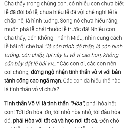
Cha thấy trong chúng con, có nhiều con chưa biết
Câu 29
lễ đã đòi bỏ lễ, chưa hiểu lễ đã vội chê nghi lễ là
18.
Thượng Đế Giảng Chân Lý: Câu 30
chấp nê, là hình tướng. Song nó chưa hiểu rằng,
19.
Thượng Đế Giảng Chân Lý: Câu 31, Câu 32
muốn phá lễ phải thuộc lễ trước đã! Nhiều con
20.
Thượng Đế Giảng Chân Lý: Câu 33, Câu
Cha thấy, đến Khổng Thánh Miếu, nhìn cung cách
34, Câu 35
lễ bái rồi chê bai
“là còn trình độ
thấp, là còn hình
21.
Thượng Đế Giảng Chân Lý: Câu 36
tướng, còn chấp, tụi này tu vô vi cao hơn, không
22.
Thượng Đế Giảng Chân Lý: Câu 37
cần bày đặt lễ bái v.v...”
Các con ơi, các con nên
coi chừng,
đừ
ng ng
ộ
nh
ậ
n tinh th
ầ
n vô vi v
ớ
i b
ả
n
23.
Thượng Đế Giảng Chân Lý: Câu 38
tánh c
ố
ng cao ngã m
ạ
n.
Các con đã hiểu thế nào
24.
Thượng Đế Giảng Chân Lý: Câu 39
là tinh thần vô vi chưa?
25.
Thượng Đế Giảng Chân Lý: Câu 40, Câu 41
26.
Thượng Đế Giảng Chân Lý: Câu 42
Tinh th
ầ
n Vô Vi là tinh th
ầ
n
“Hòa”
, phải hòa hết
27.
Thượng Đế Giảng Chân Lý: Câu 43
con! Tới lớn hòa lớn, tới nhỏ hòa nhỏ, tới đâu hòa
28.
Thượng Đế Giảng Chân Lý: Câu 44
đó,
ph
ải Hòa v
ới t
ất c
ả và h
ọc n
ơi t
ất c
ả.
Đến chỗ
29.
Thượng Đế Giảng Chân Lý: Câu 45