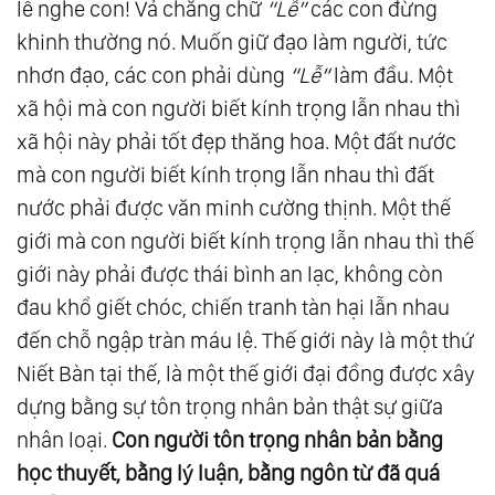
lễ nghe con! Vả chăng chữ
“Lễ”
các con đừng
51.
Buổi Hội Ngộ Tại Tân Dân Đàn Qua Điển
khinh thường nó. Muốn giữ đạo làm người, tức
Quang Giáng Xuống Của Kim Thân Ngọc Đế
nhơn đạo, các con phải dùng
“Lễ“
làm đầu. Một
Và Quán Âm Nam Hải (1978)
xã hội mà con người biết kính trọng lẫn nhau thì
52.
Huấn Từ Của Kim Thân Cha Dịp Mồng 1
xã hội này phải tốt đẹp thăng hoa. Một đất nước
Tết Xuân Kỷ Mùi Tại Tân Dân Đàn (1979)
mà con người biết kính trọng lẫn nhau thì đất
nước phải được văn minh cường thịnh. Một thế
53.
Huấn Từ Của Kim Thân Cha Nhân Tân Dân
giới mà con người biết kính trọng lẫn nhau thì thế
Đàn Làm Lễ Tiễn Đi Quy Ẩn 23/2/1979
giới này phải được thái bình an lạc, không còn
54.
Huấn Từ Của Kim Thân Cha Nhân Phái Tu
đau khổ giết chóc, chiến tranh tàn hại lẫn nhau
Vô Vi Làm Lễ Tiễn Đi Quy Ẩn 25/2/1979
đến chỗ ngập tràn máu lệ. Thế giới này là một thứ
55.
Huấn Từ Của Kim Thân Cha Nhân Một Số
Niết Bàn tại thế, là một thế giới đại đồng được xây
Bạn Tu Bất Ngờ Diện Kiến Dịp Tết Canh Thân
dựng bằng sự tôn trọng nhân bản thật sự giữa
(1980)
nhân loại.
Con ng
ườ
i tôn tr
ọ
ng nhân b
ả
n b
ằ
ng
56.
Kim Thân Cha Đáp Lời “Sớ Xuân Dâng
h
ọ
c thuy
ế
t, b
ằ
ng lý lu
ậ
n, b
ằ
ng ngôn t
ừ đ
ã quá
Cha”