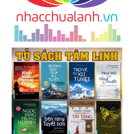
N. (1978)
49.
Kim Thân Cha Giảng Về Chữ “Lễ” (1978)
50.
Kim Thân Cha Giảng Về Cách Phục Sức Của
Người Tu (1978)
51.
Buổi Hội Ngộ Tại Tân Dân Đàn Qua Điển Quang
Giáng Xuống Của Kim Thân Ngọc Đế Và Quán Âm
Nam Hải (1978)
52.
Huấn Từ Của Kim Thân Cha Dịp Mồng 1 Tết
Xuân Kỷ Mùi Tại Tân Dân Đàn (1979)
53.
Huấn Từ Của Kim Thân Cha Nhân Tân Dân Đàn
Làm Lễ Tiễn Đi Quy Ẩn 23/2/1979
54.
Huấn Từ Của Kim Thân Cha Nhân Phái Tu Vô
Vi Làm Lễ Tiễn Đi Quy Ẩn 25/2/1979
55.
Huấn Từ Của Kim Thân Cha Nhân Một Số Bạn