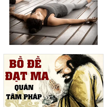
70.
Kim Thân Cha Giải Thắc Mắc Của Một Số Cho
Tín Đồ Thiên Chúa Giáo (1983)
71.
Kim Thân Cha Giảng Về “Giả, Chơn, Hư, Thực”
(1983)
72.
Huấn Từ Của Kim Thân Cha Dịp Đầu Xuân Giáp
Tý (1984)
73.
Huấn Từ Nhắn Nhủ Bạn Tu Vô Vi (1991)
74.
Vài Lời Nhắn Nhủ 2005
75.
Tư Liệu Ghi Từ Thiền Đường H.v.e Để Phục Vụ
Tham Khảo Thêm (1978)
76.
Thượng Đế Giảng Chân Lý Pdf