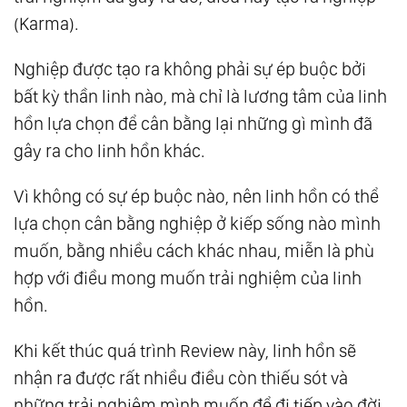
(Karma).
Con Người - Torus Linh Hồn
22.
Thiên Thần Và Ác Quỷ Có Thật Không?
Nghiệp được tạo ra không phải sự ép buộc bởi
23.
Thượng Đế Sáng Tạo Thực Tại Sống Như
bất kỳ thần linh nào, mà chỉ là lương tâm của linh
Thế Nào?
hồn lựa chọn để cân bằng lại những gì mình đã
24.
Bạn Có Tin Mình Đang Là Nô Lệ Trong Một
gây ra cho linh hồn khác.
Ma Trận Được Thiết Kế Để Thống Trị Bạn?
Vì không có sự ép buộc nào, nên linh hồn có thể
25.
Hệ Thống Ma Quỷ Cabal
lựa chọn cân bằng nghiệp ở kiếp sống nào mình
26.
Thời Gian Là Gì? Thời Gian Có Thật Hay
muốn, bằng nhiều cách khác nhau, miễn là phù
Chỉ Là Ảo Giác?
hợp với điều mong muốn trải nghiệm của linh
27.
Tần Số Rung Động Là Gì?
hồn.
28.
Đây Là Những Gì Bạn Cần Phải Biết!
Thông Điệp Từ Thần Linh.
Khi kết thúc quá trình Review này, linh hồn sẽ
29.
Bạn Không Phải Chỉ Là Thân Thể !
nhận ra được rất nhiều điều còn thiếu sót và
30.
Cơ Thể Được Tạo Thành Từ Tần Số Rung
những trải nghiệm mình muốn để đi tiếp vào đời