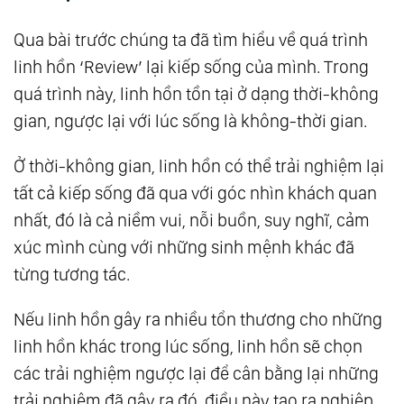
Hình Học Thiêng Liêng (Sacred Geometry) Và
Qua bài trước chúng ta đã tìm hiểu về quá trình
Ngũ Hành
linh hồn ‘Review’ lại kiếp sống của mình. Trong
16.
Bông Hoa Của Sự Sống (Flower Of Life) -
quá trình này, linh hồn tồn tại ở dạng thời-không
Cách Thượng Đế Sáng Tạo Ra Thực Tại Và Vũ
gian, ngược lại với lúc sống là không-thời gian.
Trụ
Ở thời-không gian, linh hồn có thể trải nghiệm lại
17.
The Law Of One - Những Luật Cơ Bản Nhất
tất cả kiếp sống đã qua với góc nhìn khách quan
Về Vũ Trụ
nhất, đó là cả niềm vui, nỗi buồn, suy nghĩ, cảm
18.
The Law Of One - Các Mẫu Hình Năng
xúc mình cùng với những sinh mệnh khác đã
Lượng Và Cuộc Sống Con Người
từng tương tác.
19.
The Law Of One - Những Luật Vũ Trụ Cơ
Bản Và Cuộc Sống Con Người
Nếu linh hồn gây ra nhiều tổn thương cho những
20.
The Law Of One - Những Con Số Của
linh hồn khác trong lúc sống, linh hồn sẽ chọn
Đấng Tạo Hóa - Sự Dịch Chuyển Của Vũ Trụ
các trải nghiệm ngược lại để cân bằng lại những
trải nghiệm đã gây ra đó, điều này tạo ra nghiệp
21.
The Law Of One - Tần Số Rung Động Của