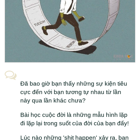
Phân Mảnh Linh Hồn - Nghiệp Quả (Karma)
38.
The Law Of One - Bài Học Cuộc Đời - Sự
Tiến Hóa Của Linh Hồn - Bánh Đà Nghiệp Quả
39.
The Law Of One - Nhận Thức Và Chuyển
Hóa Các Bài Học Cuộc Đời - Những Sai Lầm
Thường Gặp
40.
Luật Của Một - Tự Do Ý Chí - Bản Kế
Hoạch Cuộc Đời - Lựa Chọn Kiếp Sống Mới
Đã bao giờ bạn thấy những sự kiện tiêu
41.
Luật Của Một - 07 Tầng Thứ Tiến Hóa
cực đến với bạn tương tự nhau từ lần
Nhận Thức - Sự Hợp Nhất Của Một
này qua lần khác chưa?
Bài học cuộc đời là những mẫu hình lặp
đi lặp lại trong suốt của đời của bạn đấy!
Lúc nào những 'shit happen' xảy ra, bạn