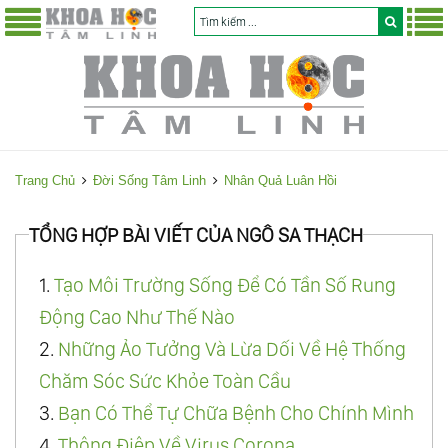
Trang Chủ
Đời Sống Tâm Linh
Nhân Quả Luân Hồi
TỔNG HỢP BÀI VIẾT CỦA NGÔ SA THẠCH
1.
Tạo Môi Trường Sống Để Có Tần Số Rung
Động Cao Như Thế Nào
2.
Những Ảo Tưởng Và Lừa Dối Về Hệ Thống
Chăm Sóc Sức Khỏe Toàn Cầu
3.
Bạn Có Thể Tự Chữa Bệnh Cho Chính Mình
4.
Thông Điệp Về Virus Corona