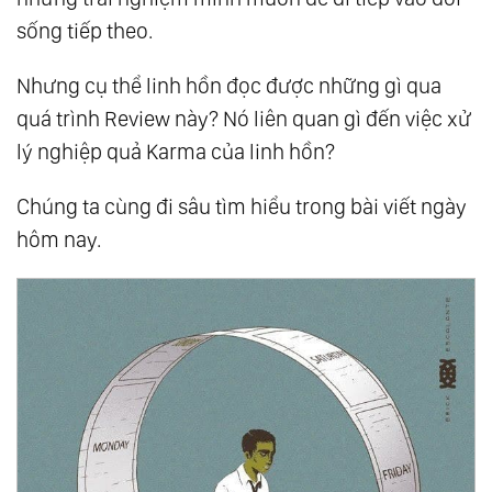
sống tiếp theo.
Động Như Thế Nào?
31.
Tại Sao Chúng Ta Mắc Bệnh?
Nhưng cụ thể linh hồn đọc được những gì qua
32.
The Law Of One - Tổ Hợp Tâm - Thân - Trí.
quá trình Review này? Nó liên quan gì đến việc xử
Ngôi Đền Của Tạo Hóa
lý nghiệp quả Karma của linh hồn?
33.
Ăn Uống Như Thế Nào Để Có Sức Khỏe
Chúng ta cùng đi sâu tìm hiểu trong bài viết ngày
Tốt? Hướng Dẫn Tự Lập Kế Hoạch Ăn Uống
hôm nay.
Của Bạn!
34.
Hướng Dẫn Cách Tăng/ Giảm Cân, Chữa
Gầy, Béo Dễ Dàng, An Toàn Và Hiệu Quả!
35.
The Law Of One - Bản Chất Của Không -
Thời Gian - Tất Cả Sự Tồn Tại Đều Là Một!
36.
The Law Of One - Cái Chết Là Gì? Bí Mật
Của Thiên Đàng Và Địa Ngục
37.
The Law Of One - Thế Giới Linh Hồn - Sự