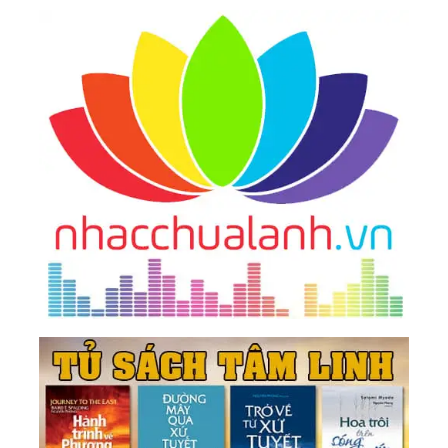
Thần Và Thể Chất-Một Số Bí Quyết Thực Tế Có
Thể Áp Dụng Hằng Ngày
29.
Gõ Cửa Thiên Đường: Học Cách Thở
30.
Gõ Cửa Thiên Đường: Tổng Kết Và Củng Cố Tài
Sản Của Bạn
31.
Gõ Cửa Thiên Đường - Jeffrey A. Wands Pdf