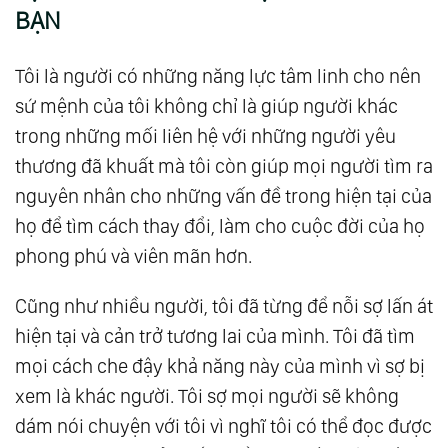
BẠN
Trường Phái Tantra
12.
Gõ Cửa Thiên Đường: Biến Không Gian
Tôi là người có những năng lực tâm linh cho nên
Sống Trở Thành Tòa Lâu Đài Của Mình
sứ mệnh của tôi không chỉ là giúp người khác
13.
Gõ Cửa Thiên Đường: Hãy Mở Tiệc Khi Sơn
trong những mối liên hệ với những người yêu
Lại Nhà
thương đã khuất mà tôi còn giúp mọi người tìm ra
14.
Gõ Cửa Thiên Đường: Ngăn Tà Khí Xâm
nguyên nhân cho những vấn đề trong hiện tại của
Nhập Vào Nhà Cửa
họ để tìm cách thay đổi, làm cho cuộc đời của họ
15.
Gõ Cửa Thiên Đường: Bài Tập Tha Thứ
phong phú và viên mãn hơn.
16.
Gõ Cửa Thiên Đường: Tự Nhiên Khi Ở Nhà
Cũng như nhiều người, tôi đã từng để nỗi sợ lấn át
Mình
hiện tại và cản trở tương lai của mình. Tôi đã tìm
17.
Gõ Cửa Thiên Đường: Hào Quang, Cầu
mọi cách che đậy khả năng này của mình vì sợ bị
Vồng, Luân Xa Và Sức Mạnh Của Màu Sắc
xem là khác người. Tôi sợ mọi người sẽ không
18.
Gõ Cửa Thiên Đường: Văn Phòng Của Bạn
dám nói chuyện với tôi vì nghĩ tôi có thể đọc được
Cũng Là Không Gian Riêng Của Bạn