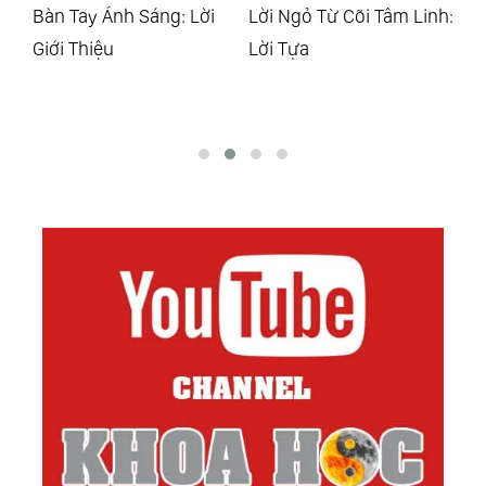
Lời Ngỏ Từ Cõi Tâm Linh:
Ngọn Lửa Tím Để
Án
Lời Tựa
Chuyển Hóa Thể Xác
Đạo
Tâm Trí Tâm Hồn: Lời
Giới Thiệu