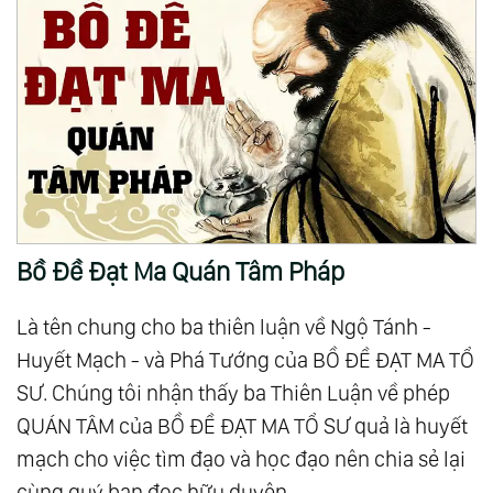
Bồ Đề Đạt Ma Quán Tâm Pháp
Là tên chung cho ba thiên luận về Ngộ Tánh -
Huyết Mạch - và Phá Tướng của BỒ ĐỀ ĐẠT MA TỔ
SƯ. Chúng tôi nhận thấy ba Thiên Luận về phép
QUÁN TÂM của BỒ ĐỀ ĐẠT MA TỔ SƯ quả là huyết
mạch cho việc tìm đạo và học đạo nên chia sẻ lại
cùng quý bạn đọc hữu duyên