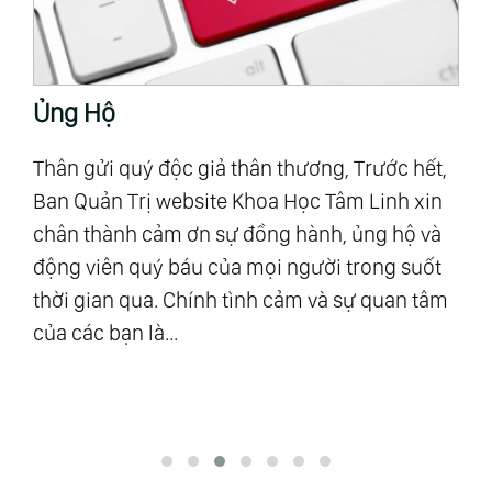
Ủng Hộ
T
Thân gửi quý độc giả thân thương, Trước hết,
“M
Ban Quản Trị website Khoa Học Tâm Linh xin
Al
chân thành cảm ơn sự đồng hành, ủng hộ và
mậ
u
động viên quý báu của mọi người trong suốt
số
ra”
thời gian qua. Chính tình cảm và sự quan tâm
Vũ
của các bạn là...
độ