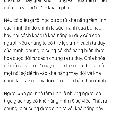
Nam Cho Đời Mình
điều thú vị chờ được khám phá.
27.
Gõ Cửa Thiên Đường: Hãy Nhận Biết
Nếu có điều gì tôi học được từ khả năng tâm linh
Những Điều Trùng Hợp Trong Cuộc Đời
của mình thì đó chính là sức mạnh của bộ não,
28.
Gõ Cửa Thiên Đường: Duy Trì Sức Khỏe
hay nói cách khác là khả năng tư duy của con
Tinh Thần Và Thể Chất-Một Số Bí Quyết Thực
người. Nếu chúng ta có thể lập trình cách tư duy
Tế Có Thể Áp Dụng Hằng Ngày
của mình, chúng ta cũng có khả năng hiện thực
29.
Gõ Cửa Thiên Đường: Học Cách Thở
hóa cuộc đời từ cách chúng ta tư duy. Chìa khóa
30.
Gõ Cửa Thiên Đường: Tổng Kết Và Củng
để mở ra cánh cửa này chính là sự trút bỏ tất cả
Cố Tài Sản Của Bạn
mọi nỗi sợ để tin vào khả năng thay đổi và khả
31.
Gõ Cửa Thiên Đường - Jeffrey A. Wands
năng tạo ra sự thay đổi của chính bản thân mình.
Pdf
Người xưa gọi nhà tâm linh là những người có
trực giác hay có khả năng nhìn rõ sự việc. Thật ra
chúng ta ai cũng được sinh ra với khả năng này.