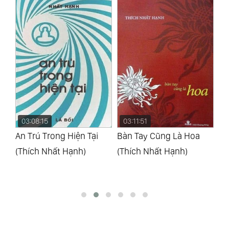
03:08:15
03:11:51
0
ân
An Trú Trong Hiện Tại
Bàn Tay Cũng Là Hoa
Bồ
(Thích Nhất Hạnh)
(Thích Nhất Hạnh)
Xu
Hạ