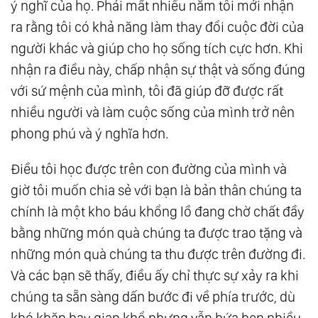
ý nghĩ của họ. Phải mất nhiều năm tôi mới nhận
19.
Gõ Cửa Thiên Đường: Bạn Đặt Máy Tính Ở
ra rằng tôi có khả năng làm thay đổi cuộc đời của
Đâu?
người khác và giúp cho họ sống tích cực hơn. Khi
20.
Gõ Cửa Thiên Đường: Mang Của Cải Và
nhận ra điều này, chấp nhận sự thật và sống đúng
Hạnh Phúc Đến Cho Đời Mình
với sứ mệnh của mình, tôi đã giúp đỡ được rất
21.
Gõ Cửa Thiên Đường: Cho Phép Bản Thân
nhiều người và làm cuộc sống của mình trở nên
phong phú và ý nghĩa hơn.
22.
Gõ Cửa Thiên Đường: Bạn Có Bao Nhiêu
Đồng Xu?
Ðiều tôi học được trên con đường của mình và
23.
Gõ Cửa Thiên Đường: 3 Bài Tập Giúp Cải
giờ tôi muốn chia sẻ với bạn là bản thân chúng ta
Thiện Khả Năng Tập Trung
chính là một kho báu khổng lồ đang chờ chất đầy
24.
Gõ Cửa Thiên Đường: Tự Đánh Giá Sức
bằng những món quà chúng ta được trao tặng và
Mạnh Tâm Linh
những món quà chúng ta thu được trên đường đi.
25.
Gõ Cửa Thiên Đường: Những Giá Trị Của
Và các bạn sẽ thấy, điều ấy chỉ thực sự xảy ra khi
Sức Mạnh Tâm Linh
chúng ta sẵn sàng dấn bước đi về phía trước, dù
26.
Gõ Cửa Thiên Đường: Tự Viết Kim Chỉ
khó khăn hay gian khổ nhưng vẫn hứa hẹn nhiều