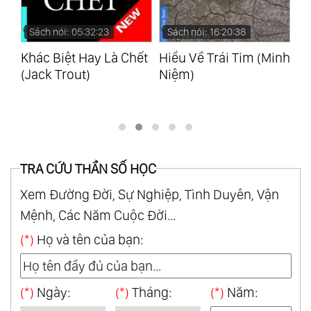
Sách nói: 16:20:38
Sách nói: 09:10:20
S
ết
Hiểu Về Trái Tim (Minh
Hạnh Phúc Tại Tâm
Đờ
Niệm)
(Osho)
Dà
TRA CỨU THẦN SỐ HỌC
Xem Đường Đời, Sự Nghiệp, Tình Duyên, Vận
Mệnh, Các Năm Cuộc Đời...
(*)
Họ và tên của bạn:
(*)
Ngày:
(*)
Tháng:
(*)
Năm: