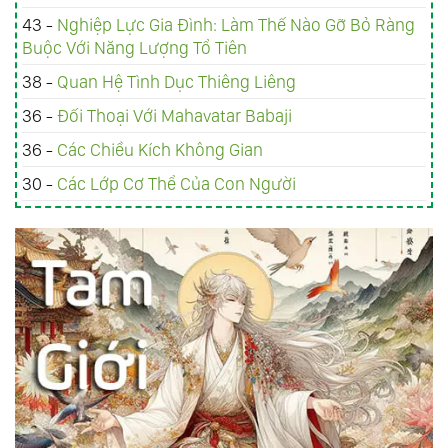
43 -
Nghiệp Lực Gia Đình: Làm Thế Nào Gỡ Bỏ Ràng
Buộc Với Năng Lượng Tổ Tiên
38 -
Quan Hệ Tình Dục Thiêng Liêng
36 -
Đối Thoại Với Mahavatar Babaji
36 -
Các Chiều Kích Không Gian
30 -
Các Lớp Cơ Thể Của Con Người