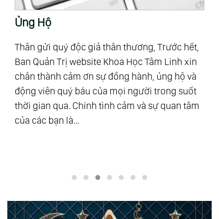
Ủng Hộ
T
Thân gửi quý độc giả thân thương, Trước hết,
“M
Ban Quản Trị website Khoa Học Tâm Linh xin
Al
chân thành cảm ơn sự đồng hành, ủng hộ và
mậ
u
động viên quý báu của mọi người trong suốt
số
ra”
thời gian qua. Chính tình cảm và sự quan tâm
Vũ
của các bạn là...
độ