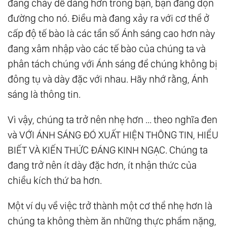
đang chảy dễ dàng hơn trong bạn, bạn đang dọn
đường cho nó. Điều mà đang xảy ra với cơ thể ở
cấp độ tế bào là các tần số Ánh sáng cao hơn này
đang xâm nhập vào các tế bào của chúng ta và
phân tách chúng với Ánh sáng để chúng không bị
đông tụ và dày đặc với nhau. Hãy nhớ rằng, Ánh
sáng là thông tin.
Vì vậy, chúng ta trở nên nhẹ hơn ... theo nghĩa đen
và VỚI ÁNH SÁNG ĐÓ XUẤT HIỆN THÔNG TIN, HIỂU
BIẾT VÀ KIẾN THỨC ĐÁNG KINH NGẠC. Chúng ta
đang trở nên ít dày đặc hơn, ít nhận thức của
chiều kích thứ ba hơn.
Một ví dụ về việc trở thành một cơ thể nhẹ hơn là
chúng ta không thèm ăn những thực phẩm nặng,