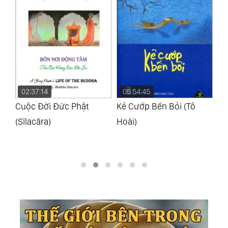
02:37:14
05:54:45
0
Cuộc Đời Đức Phật
Kẻ Cướp Bến Bỏi (Tô
Ki
(Sīlacāra)
Hoài)
La
Nh