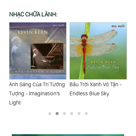
NHẠC CHỮA LÀNH:
 -
Ánh Sáng Của Trí Tưởng
Bầu Trời Xanh Vô Tận -
Đà
Tượng - Imagination’s
Endless Blue Sky
En
Light