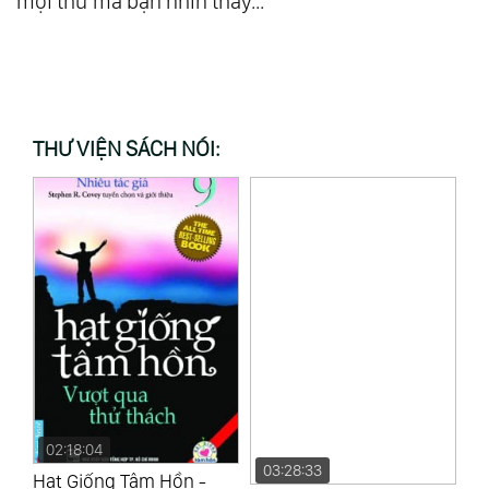
mọi thứ mà bạn nhìn thấy...
THƯ VIỆN SÁCH NÓI:
02:18:04
03:28:33
1
Hạt Giống Tâm Hồn -
Hạt Giống Tâm Hồn -