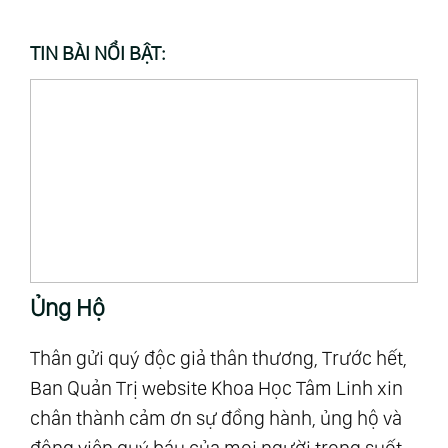
TIN BÀI NỔI BẬT:
Ủng Hộ
T
Thân gửi quý độc giả thân thương, Trước hết,
“M
Ban Quản Trị website Khoa Học Tâm Linh xin
Al
chân thành cảm ơn sự đồng hành, ủng hộ và
mậ