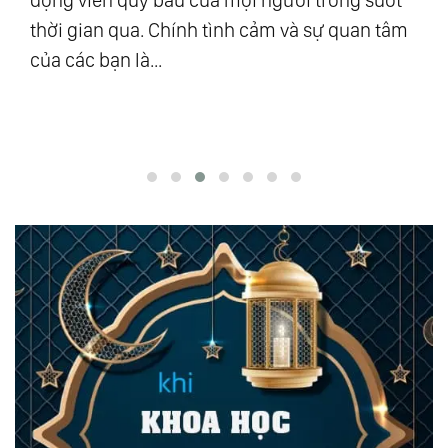
u
động viên quý báu của mọi người trong suốt
số
ra”
thời gian qua. Chính tình cảm và sự quan tâm
Vũ
của các bạn là...
độ