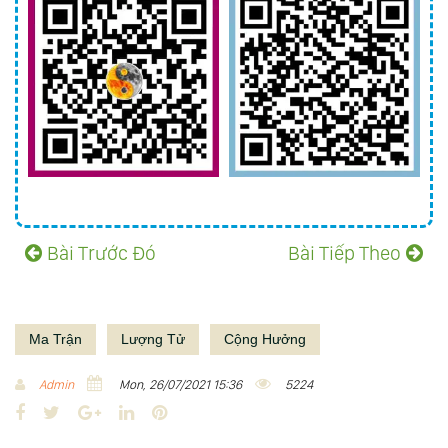
Bài Trước Đó
Bài Tiếp Theo
Ma Trận
Lượng Tử
Cộng Hưởng
Admin
Mon, 26/07/2021 15:36
5224
F
T
G
L
P
a
w
o
i
i