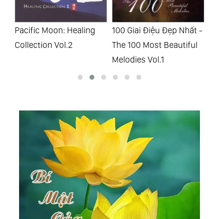
ng
Pacific Moon: Healing
100 Giai Điệu Đẹp Nhất -
Pa
Collection Vol.2
The 100 Most Beautiful
Ci
Melodies Vol.1