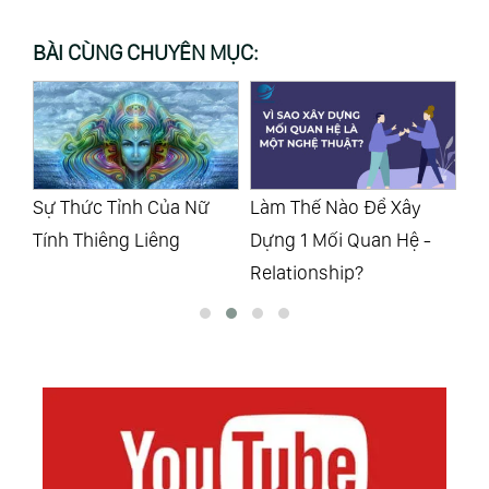
BÀI CÙNG CHUYÊN MỤC:
Làm Thế Nào Để Xây
Chữa Lành Mối Quan Hệ
Xâ
Dựng 1 Mối Quan Hệ -
Twin Flame
Hẹ
Relationship?