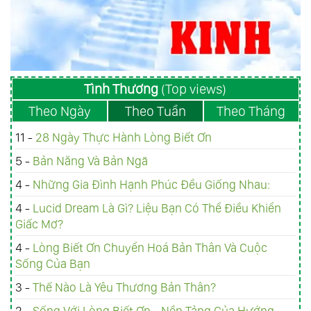
Tình Thương
(Top views)
Theo Ngày
Theo Tuần
Theo Tháng
11 -
28 Ngày Thực Hành Lòng Biết Ơn
5 -
Bản Năng Và Bản Ngã
4 -
Những Gia Đình Hạnh Phúc Đều Giống Nhau:
4 -
Lucid Dream Là Gì? Liệu Bạn Có Thể Điều Khiển
Giấc Mơ?
4 -
Lòng Biết Ơn Chuyển Hoá Bản Thân Và Cuộc
Sống Của Bạn
3 -
Thế Nào Là Yêu Thương Bản Thân?
2 -
Sống Với Lòng Biết Ơn - Nền Tảng Của Hướng