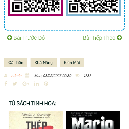
Bài Trước Đó
Bài Tiếp Theo
Cải Tiến
Khả Năng
Biến Mất
Admin
Mon, 08/05/2023 09:30
1787
F
T
G
L
P
a
w
o
i
i
c
i
o
n
n
TỦ SÁCH TINH HOA:
e
t
g
k
t
b
t
l
e
e
o
e
e
d
r