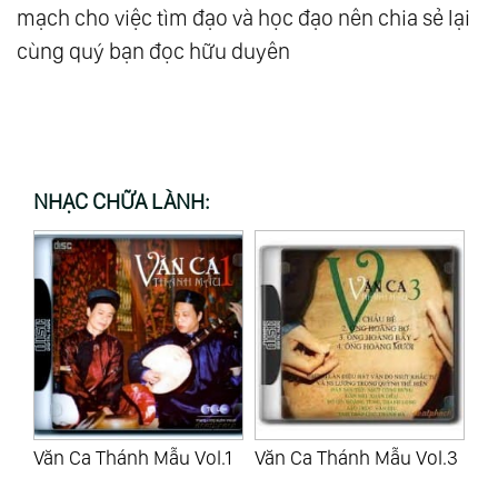
mạch cho việc tìm đạo và học đạo nên chia sẻ lại
cùng quý bạn đọc hữu duyên
NHẠC CHỮA LÀNH:
.1
Văn Ca Thánh Mẫu Vol.3
Fidelio (Act 1) - W.
Fi
Furtwagler
Fu