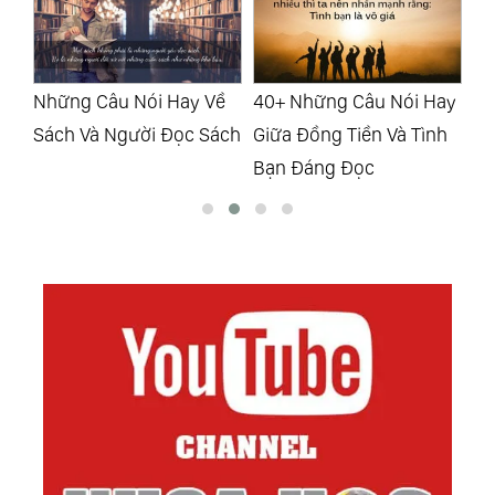
ề
40+ Những Câu Nói Hay
Những Câu Nói Hay Về
Nh
ách
Giữa Đồng Tiền Và Tình
Sự Cố Gắng, Chiến
Sứ
Bạn Đáng Đọc
Thắng Bản Thân
Lư