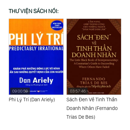
THƯ VIỆN SÁCH NÓI:
03:57:46
08:46:29
1
Sách Đen Về Tinh Thần
Sài Gòn Xưa, Ấn Tượng
Sự
Doanh Nhân (Fernando
300 Năm Và Tiếp Cận
(T
Trías De Bes)
Với Đồng Bằng Sông