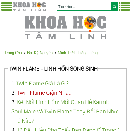
Trang Chủ
Đại Kỷ Nguyên
Minh Triết Thiêng Liêng
TWIN FLAME - LINH HỒN SONG SINH
1.
Twin Flame Giả Là Gì?
2.
Twin Flame Giận Nhau
3.
Kết Nối Linh Hồn: Mối Quan Hệ Karmic,
Soul Mate Và Twin Flame Thay Đổi Bạn Như
Thế Nào?
4.
12 Dấu Hiệu Cho Thấy Bạn Đang Ở Trong 1