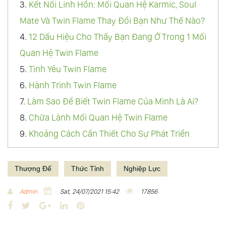
3.
Kết Nối Linh Hồn: Mối Quan Hệ Karmic, Soul
Mate Và Twin Flame Thay Đổi Bạn Như Thế Nào?
4.
12 Dấu Hiệu Cho Thấy Bạn Đang Ở Trong 1 Mối
Quan Hệ Twin Flame
5.
Tình Yêu Twin Flame
6.
Hành Trình Twin Flame
7.
Làm Sao Để Biết Twin Flame Của Mình Là Ai?
8.
Chữa Lành Mối Quan Hệ Twin Flame
9.
Khoảng Cách Cần Thiết Cho Sự Phát Triển
Trong Mối Quan Hệ Twin Flame
10.
Hợp Nhất Twin Flame
Thượng Đế
Thức Tỉnh
Nghiệp Lực
11.
Thông Điệp Về Sứ Mệnh Thăng Lên Của Twin
Admin
Sat, 24/07/2021 15:42
17856
Flame
F
T
G
L
P
12.
Sứ Mệnh Của Twin Flame
a
w
o
i
i