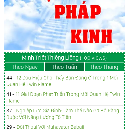
Minh Triết Thiêng Liêng
(Top views)
Theo Ngày
Theo Tuần
Theo Tháng
44 -
12 Dấu Hiệu Cho Thấy Bạn Đang Ở Trong 1 Mối
Quan Hệ Twin Flame
41 -
11 Giai Đoạn Phát Triển Trong Mối Quan Hệ Twin
Flame
37 -
Nghiệp Lực Gia Đình: Làm Thế Nào Gỡ Bỏ Ràng
Buộc Với Năng Lượng Tổ Tiên
29 -
Đối Thoại Với Mahavatar Babaji