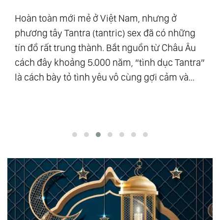
t,
“M
n
Hoàn toàn mới mẻ ở Việt Nam, nhưng ở
Al
à
phương tây Tantra (tantric) sex đã có những
mậ
t
tín đồ rất trung thành. Bắt nguồn từ Châu Âu
số
âm
cách đây khoảng 5.000 năm, “tình dục Tantra”
Vũ
là cách bày tỏ tình yêu vô cùng gợi cảm và...
độ