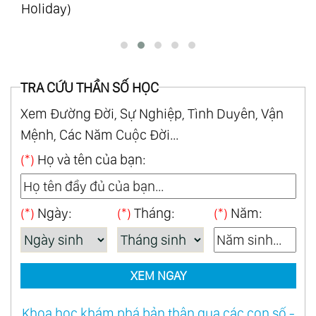
TRA CỨU THẦN SỐ HỌC
Xem Đường Đời, Sự Nghiệp, Tình Duyên, Vận
Mệnh, Các Năm Cuộc Đời...
(*)
Họ và tên của bạn:
(*)
Ngày:
(*)
Tháng:
(*)
Năm:
XEM NGAY
Khoa học khám phá bản thân qua các con số -