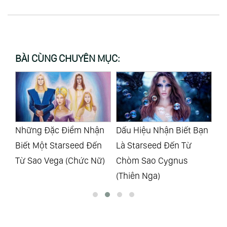
BÀI CÙNG CHUYÊN MỤC:
n
Dấu Hiệu Nhận Biết Bạn
Dấu Hiệu Arcturian
Nh
n
Là Starseed Đến Từ
Starseed: Bạn Có Phải
Là
)
Chòm Sao Cygnus
Là Một Trong Số Họ
Họ
(Thiên Nga)
Không?