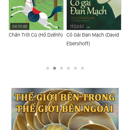
04:10:46
11:23:57
0
Chân Trời Cũ (Hồ Dzếnh)
Cô Gái Đan Mạch (David
Có
Ebershoff)
Nh
Mi