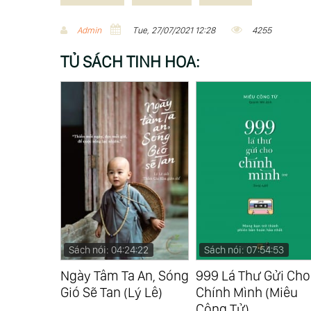
Admin
Tue, 27/07/2021 12:28
4255
TỦ SÁCH TINH HOA:
:26
Sách nói: 04:24:22
Sách nói: 07:54:53
âm Lý -
Ngày Tâm Ta An, Sóng
999 Lá Thư Gửi Cho
hức Tỉnh
Gió Sẽ Tan (Lý Lê)
Chính Mình (Miêu
nh Những
Công Tử)