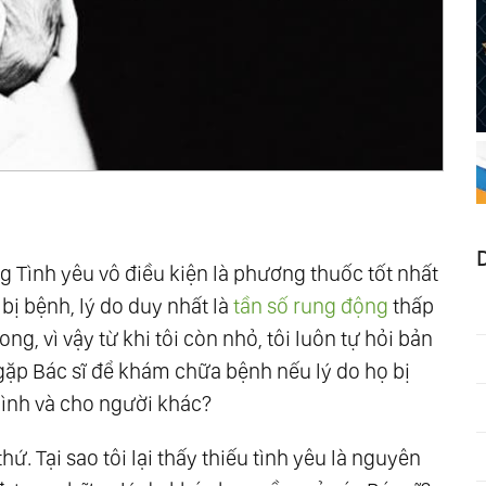
g Tình yêu vô điều kiện là phương thuốc tốt nhất
 bị bệnh, lý do duy nhất là
tần số rung động
thấp
ng, vì vậy từ khi tôi còn nhỏ, tôi luôn tự hỏi bản
n gặp Bác sĩ để khám chữa bệnh nếu lý do họ bị
 mình và cho người khác?
hứ. Tại sao tôi lại thấy thiếu tình yêu là nguyên