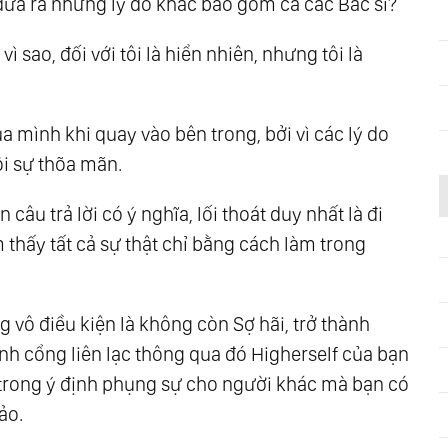
đưa ra những lý do khác bao gồm cả các Bác sĩ?
vì sao, đối với tôi là hiển nhiên, nhưng tôi là
của mình khi quay vào bên trong, bởi vì các lý do
i sự thõa mãn.
âu trả lời có ý nghĩa, lối thoát duy nhất là đi
m thấy tất cả sự thật chỉ bằng cách làm trong
 vô điều kiện là không còn Sợ hãi, trở thành
nh cổng liên lạc thông qua đó Higherself của bạn
ết trong ý định phụng sự cho người khác mà bạn có
ảo.