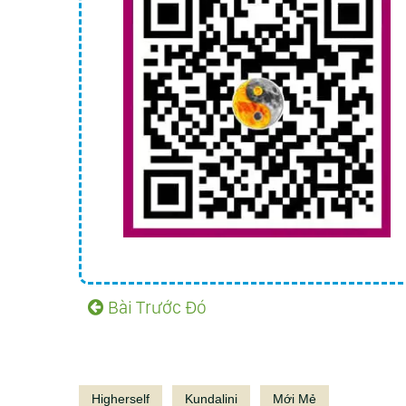
Bài Trước Đó
Higherself
Kundalini
Mới Mẻ