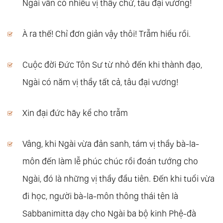
Ngài vẫn có nhiều vị thầy chứ, tâu đại vương!
Xuất Gia Cao Siêu Đến Cỡ Nào?
132.
Mi Tiên Vấn Ðáp: Câu 125. Đời Sống Sa-
À ra thế! Chỉ đơn giản vậy thôi! Trẫm hiểu rồi.
Môn Vô Tru, Như Nai Trong Rừng, Sao Lại Xây
Chùa, Tạo Thất Liêu?
Cuộc đời Đức Tôn Sư từ nhỏ đến khi thành đạo,
133.
Mi Tiên Vấn Ðáp: Câu 126. Tại Sao Đức
Ngài có năm vị thầy tất cả, tâu đại vương!
Thế Tôn Không Thu Thúc Cái Bụng?
134.
Mi Tiên Vấn Ðáp: Câu 127. Đức Phật
Xin đại đức hãy kể cho trẫm
Muốn Che Dấu Pháp?
135.
Mi Tiên Vấn Ðáp: Câu 128. Lý Do Nặng
Vâng, khi Ngài vừa đản sanh, tám vị thầy bà-la-
Nhẹ Của Tội Nói Dối!
môn đến làm lễ phúc chúc rồi đoán tướng cho
141.
Mi Tiên Vấn Ðáp: Câu 134. Quả Của Thiện
Ngài, đó là những vị thầy đầu tiên. Đến khi tuổi vừa
Và Ác Nghiệp Rất Lạ Lùng
đi học, người bà-la-môn thông thái tên là
161.
Mi Tiên Vấn Ðáp: Câu 155. Trên Thế Gian
Sabbanimitta dạy cho Ngài ba bộ kinh Phệ-đà
Này Cái Gì Không Sanh?