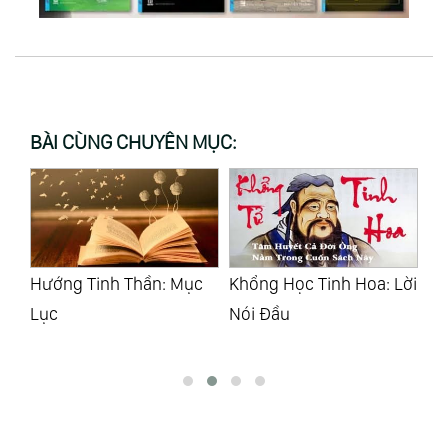
BÀI CÙNG CHUYÊN MỤC:
c
Khổng Học Tinh Hoa: Lời
Trung Dung Tân Khảo:
Ph
Nói Đầu
Lời Tựa
Mở