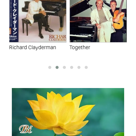
sti
Richard Clayderman
Together
Hi