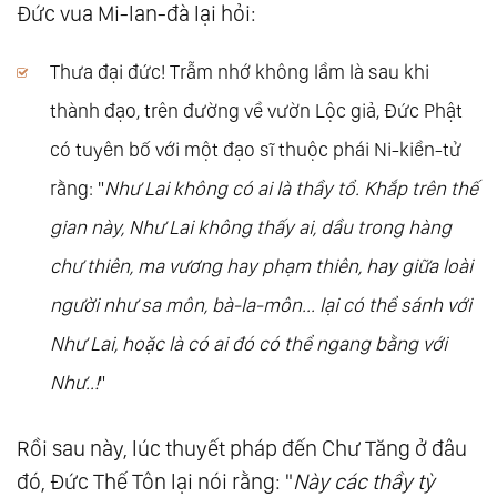
Đức vua Mi-lan-đà lại hỏi:
119.
Mi Tiên Vấn Ðáp: Câu 112. Cái Cây Có Tâm
Ý Không?
Thưa đại đức! Trẫm nhớ không lầm là sau khi
120.
Mi Tiên Vấn Ðáp: Câu 113. Bữa Cơm Của
thành đạo, trên đường về vườn Lộc giả, Đức Phật
Cunda Có Vấn Đề!
có tuyên bố với một đạo sĩ thuộc phái Ni-kiền-tử
121.
Mi Tiên Vấn Ðáp: Câu 114. Tại Sao Chư
rằng: "
Như Lai không có ai là thầy tổ. Khắp trên thế
Tăng Không Được Cúng Dường Nhục Thân
gian này, Như Lai không thấy ai, dầu trong hàng
Như Lai?
chư thiên, ma vương hay phạm thiên, hay giữa loài
122.
Mi Tiên Vấn Ðáp: Câu 115. Quả Đất
người như sa môn, bà-la-môn... lại có thể sánh với
Dường Như Có Tâm Thức?
Như Lai, hoặc là có ai đó có thể ngang bằng với
123.
Mi Tiên Vấn Ðáp: Câu 116. Đức Phật
Như..!
"
Thuyết Về Bố Thí Là Để Nhận Được Lợi Lộc
Cúng Dường?
Rồi sau này, lúc thuyết pháp đến Chư Tăng ở đâu
124.
Mi Tiên Vấn Ðáp: Câu 117. Tại Sao Đức
đó, Đức Thế Tôn lại nói rằng: "
Này các thầy tỳ
Thế Tôn Không Muốn Thuyết Pháp Sau Khi