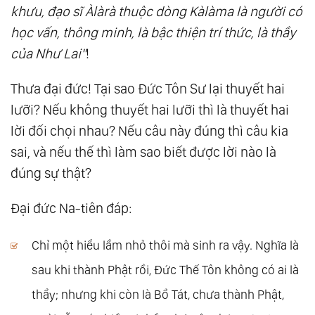
khưu, đạo sĩ Àlàrà thuộc dòng Kàlàma là người có
Đắc Đạo?
học vấn, thông minh, là bậc thiện trí thức, là thầy
125.
Mi Tiên Vấn Ðáp: Câu 118. Ai Là Thầy Của
của Như Lai"
!
Đức Thế Tôn?
126.
Mi Tiên Vấn Ðáp: Câu 119. Thế Nào Gọi Là
Thưa đại đức! Tại sao Đức Tôn Sư lại thuyết hai
lưỡi? Nếu không thuyết hai lưỡi thì là thuyết hai
Sa-Môn?
lời đối chọi nhau? Nếu câu này đúng thì câu kia
127.
Mi Tiên Vấn Ðáp: Câu 120. Có Nên Hoan
sai, và nếu thế thì làm sao biết được lời nào là
Hỷ Không Khi Người Ta Tán Dương Tam Bảo?
đúng sự thật?
128.
Mi Tiên Vấn Ðáp: Câu 121. Sao Đức Thế
Tôn Lại Dùng Lời Ác Khẩu, Ác Ngữ?
Đại đức Na-tiên đáp:
129.
Mi Tiên Vấn Ðáp: Câu 122. Đức Thế Tôn
Còn Bất Bình, Sân Hận!
Chỉ một hiểu lầm nhỏ thôi mà sinh ra vậy. Nghĩa là
130.
Mi Tiên Vấn Ðáp: Câu 123. Phải Chăng
sau khi thành Phật rồi, Đức Thế Tôn không có ai là
Đức Thế Tôn Không Có Tâm Bi Mẫn?
thầy; nhưng khi còn là Bồ Tát, chưa thành Phật,
131.
Mi Tiên Vấn Ðáp: Câu 124. Phẩm Mạo