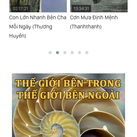
02:17:21
13:34:31
0
Con Lớn Nhanh Bên Cha
Cơn Mưa Định Mệnh
Co
Mỗi Ngày (Thương
(Thanhthanh)
Qu
Huyền)