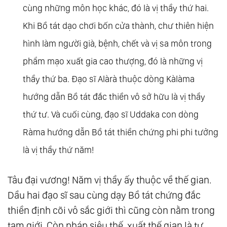
cùng những môn học khác, đó là vị thầy thứ hai.
181.
Mi Tiên Vấn Ðáp: Câu 176. Có Ai Thấy Phật
Khi Bồ tát dạo chơi bốn cửa thành, chư thiên hiện
Không?
hình làm người già, bệnh, chết và vị sa môn trong
201.
Mi Tiên Vấn Ðáp: Câu 195. Về Người Cầm
phẩm mạo xuất gia cao thượng, đó là những vị
Lái Thuyền
thầy thứ ba. Đạo sĩ Alàrà thuộc dòng Kàlàma
221.
Mi Tiên Vấn Ðáp: Sau Cuộc Vấn Đáp
222.
Mi Tiên Vấn Ðáp Pdf
hướng dẫn Bồ tát đắc thiền vô sở hữu là vị thầy
thứ tư. Và cuối cùng, đạo sĩ Uddaka con dòng
Ràma hướng dẫn Bồ tát thiền chứng phi phi tưởng
là vị thầy thứ năm!
Tâu đại vương! Năm vị thầy ấy thuộc về thế gian.
Dầu hai đạo sĩ sau cùng dạy Bồ tát chứng đắc
thiền định cõi vô sắc giới thì cũng còn nằm trong
tam giới. Còn pháp siêu thế, xuất thế gian là tự