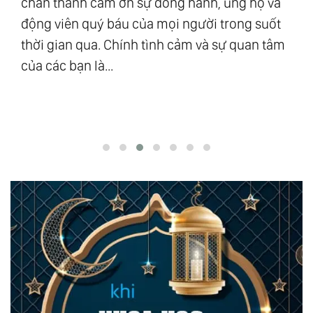
chân thành cảm ơn sự đồng hành, ủng hộ và
mậ
u
động viên quý báu của mọi người trong suốt
số
ra”
thời gian qua. Chính tình cảm và sự quan tâm
Vũ
của các bạn là...
độ