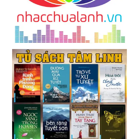
201.
Mi Tiên Vấn Ðáp: Câu 195. Về Người Cầm Lái
Thuyền
221.
Mi Tiên Vấn Ðáp: Sau Cuộc Vấn Đáp
222.
Mi Tiên Vấn Ðáp Pdf