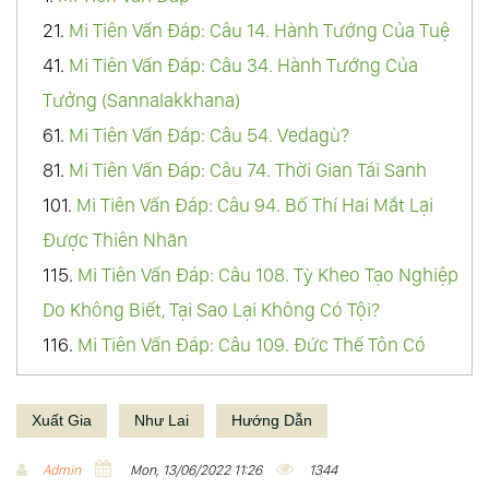
21.
Mi Tiên Vấn Ðáp: Câu 14. Hành Tướng Của Tuệ
41.
Mi Tiên Vấn Ðáp: Câu 34. Hành Tướng Của
Tưởng (Sannalakkhana)
61.
Mi Tiên Vấn Ðáp: Câu 54. Vedagù?
81.
Mi Tiên Vấn Ðáp: Câu 74. Thời Gian Tái Sanh
101.
Mi Tiên Vấn Ðáp: Câu 94. Bố Thí Hai Mắt Lại
Được Thiên Nhãn
115.
Mi Tiên Vấn Ðáp: Câu 108. Tỳ Kheo Tạo Nghiệp
Do Không Biết, Tại Sao Lại Không Có Tội?
116.
Mi Tiên Vấn Ðáp: Câu 109. Đức Thế Tôn Có
Lãnh Đạo, Bảo Quản Giáo Hội Tỳ Khưu Không?
117.
Mi Tiên Vấn Ðáp: Câu 110. Tại Sao Đức Thế Tôn
Xuất Gia
Như Lai
Hướng Dẫn
Không Thu Thúc Lục Căn?
Admin
Mon, 13/06/2022 11:26
1344
118.
Mi Tiên Vấn Ðáp: Câu 111. Sao Đức Thế Tôn Lại