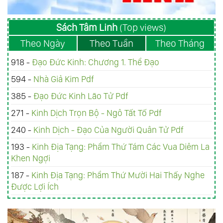
Sách Tâm Linh
(Top views)
Theo Ngày
Theo Tuần
Theo Tháng
918 -
Đạo Đức Kinh: Chương 1. Thể Đạo
594 -
Nhà Giả Kim Pdf
385 -
Đạo Đức Kinh Lão Tử Pdf
271 -
Kinh Dịch Trọn Bộ - Ngô Tất Tố Pdf
240 -
Kinh Dịch - Đạo Của Người Quân Tử Pdf
193 -
Kinh Ðịa Tạng: Phẩm Thứ Tám Các Vua Diêm La
Khen Ngợi
187 -
Kinh Ðịa Tạng: Phẩm Thứ Mười Hai Thấy Nghe
Được Lợi Ích