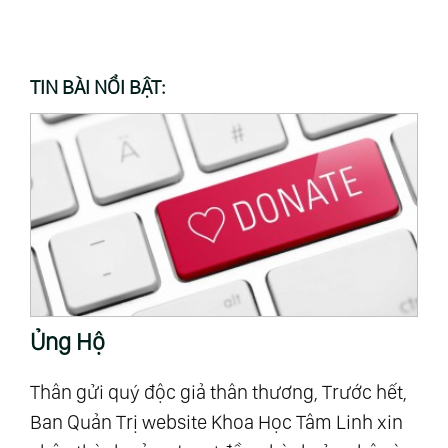
TIN BÀI NỔI BẬT:
Ủng Hộ
T
Thân gửi quý độc giả thân thương, Trước hết,
“M
Ban Quản Trị website Khoa Học Tâm Linh xin
Al