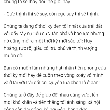
chúng ta sẽ thay đổi thế giới này
- Cực thịnh thì sẽ suy, còn cực suy thì sẽ thịnh.
Chúng ta đang ở thời kỳ đen tối nhất của trái đất
với đầy rẫy sự tiêu cực, tàn phá và bạo lực nhưng
nó cũng mở ra một thời kỳ mới sắp tới: Huy
hoàng, rực rỡ, giàu có, trù phú và thịnh vượng
muôn đời.
Bạn có muốn làm những hạt nhân tiên phong của
thời kỳ mới hay để cuốn theo vòng xoáy vô minh
và ở lại với trái đất cũ. Quyền lựa chọn là ở bạn!
Chúng ta ở đây để giúp đỡ nhau cùng vượt lên
mọi khó khăn và tiến thẳng tới ánh sáng, xã hội
cộng sản đại đồng, kỷ nguyên thánh đức.