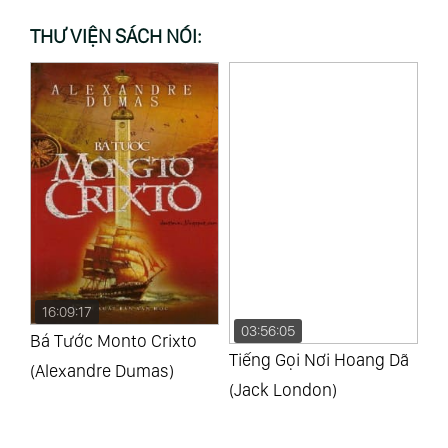
THƯ VIỆN SÁCH NÓI:
16:09:17
03:56:05
7
ng
Bá Tước Monto Crixto
Tiếng Gọi Nơi Hoang Dã
Ch
(Alexandre Dumas)
(Jack London)
(L
To