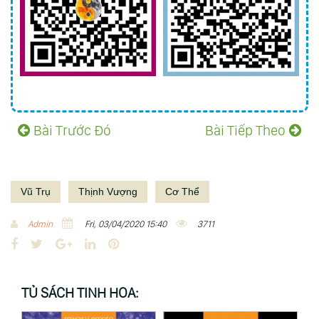
Bài Trước Đó
Bài Tiếp Theo
Vũ Trụ
Thịnh Vượng
Cơ Thể
Admin
Fri, 03/04/2020 15:40
3711
F
T
G
L
P
a
w
o
i
i
c
i
o
n
n
TỦ SÁCH TINH HOA:
e
t
g
k
t