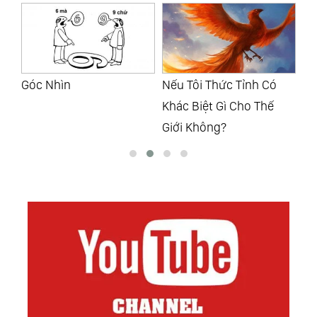
Nếu Tôi Thức Tỉnh Có
Bạn Có Dấu Hiệu Của
Nh
Khác Biệt Gì Cho Thế
Linh Hồn Già
Tr
Giới Không?