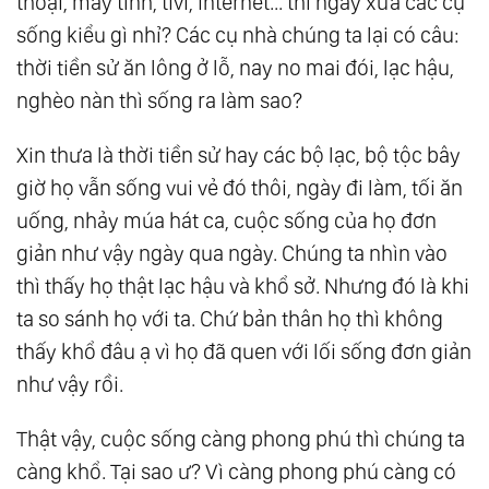
thoại, máy tính, tivi, internet... thì ngày xưa các cụ
sống kiểu gì nhỉ? Các cụ nhà chúng ta lại có câu:
thời tiền sử ăn lông ở lỗ, nay no mai đói, lạc hậu,
nghèo nàn thì sống ra làm sao?
Xin thưa là thời tiền sử hay các bộ lạc, bộ tộc bây
giờ họ vẫn sống vui vẻ đó thôi, ngày đi làm, tối ăn
uống, nhảy múa hát ca, cuộc sống của họ đơn
giản như vậy ngày qua ngày. Chúng ta nhìn vào
thì thấy họ thật lạc hậu và khổ sở. Nhưng đó là khi
ta so sánh họ với ta. Chứ bản thân họ thì không
thấy khổ đâu ạ vì họ đã quen với lối sống đơn giản
như vậy rồi.
Thật vậy, cuộc sống càng phong phú thì chúng ta
càng khổ. Tại sao ư? Vì càng phong phú càng có