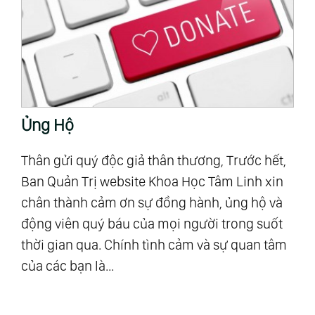
Ủng Hộ
T
Thân gửi quý độc giả thân thương, Trước hết,
“M
Ban Quản Trị website Khoa Học Tâm Linh xin
Al
chân thành cảm ơn sự đồng hành, ủng hộ và
mậ
u
động viên quý báu của mọi người trong suốt
số
ra”
thời gian qua. Chính tình cảm và sự quan tâm
Vũ
của các bạn là...
độ