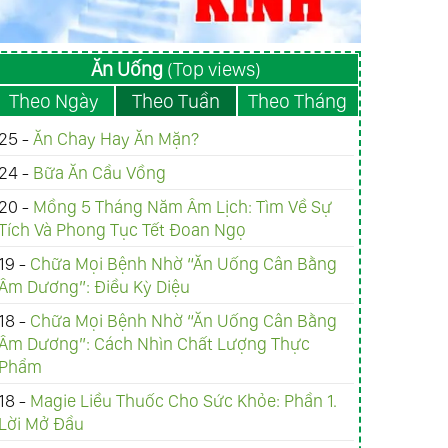
Ăn Uống
(Top views)
Theo Ngày
Theo Tuần
Theo Tháng
25 -
Ăn Chay Hay Ăn Mặn?
24 -
Bữa Ăn Cầu Vồng
20 -
Mồng 5 Tháng Năm Âm Lịch: Tìm Về Sự
Tích Và Phong Tục Tết Đoan Ngọ
19 -
Chữa Mọi Bệnh Nhờ “Ăn Uống Cân Bằng
Âm Dương”: Điều Kỳ Diệu
18 -
Chữa Mọi Bệnh Nhờ “Ăn Uống Cân Bằng
Âm Dương”: Cách Nhìn Chất Lượng Thực
Phẩm
18 -
Magie Liều Thuốc Cho Sức Khỏe: Phần 1.
Lời Mở Đầu