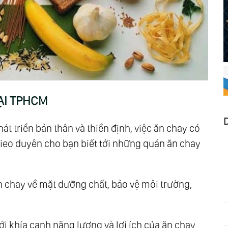
ẠI TPHCM
át triển bản thân và thiền định, việc ăn chay có
 gieo duyên cho bạn biết tới những quán ăn chay
n chay về mặt dưỡng chất, bảo vệ môi trường,
ới khía cạnh năng lượng và lợi ích của ăn chay