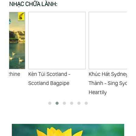
NHẠC CHỮA LÀNH:
e
Kèn Túi Scotland -
Khúc Hát Sydney Chân
Nơ
Scotland Bagpipe
Thành - Sing Sydney
- 
Heartily