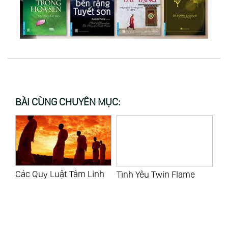
BÀI CÙNG CHUYÊN MỤC:
h
Tình Yêu Twin Flame
Tại Sao Chúng Ta Tìm
Cá
Hiểu Về Tâm Linh?
Th