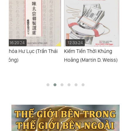
12:33:24
08:15:02
2
i
Kiếm Tiền Thời Khủng
Kinh Pháp Hoa (Thích Trí
Ki
Hoảng (Martin D. Weiss)
Tịnh)
(G