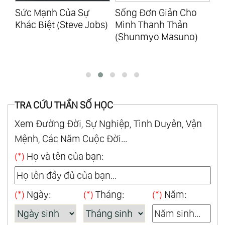
Sống Đơn Giản Cho
Nuôi Con Không Phải
Mì
s)
Mình Thanh Thản
Là Cuộc Chiến -
Mì
(Shunmyo Masuno)
Quyển 1 (Hachun
Fu
Lyonnet)
TRA CỨU THẦN SỐ HỌC
Xem Đường Đời, Sự Nghiệp, Tình Duyên, Vận
Mệnh, Các Năm Cuộc Đời...
(*)
Họ và tên của bạn:
(*)
Ngày:
(*)
Tháng:
(*)
Năm: