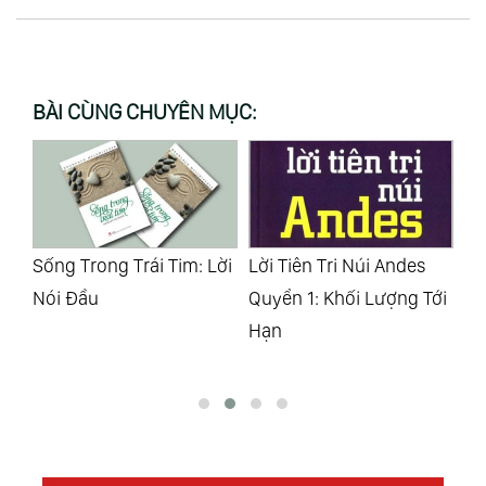
BÀI CÙNG CHUYÊN MỤC:
ời
Lời Tiên Tri Núi Andes
Tâm Phải Biết Buông Bỏ
Sứ
Quyển 1: Khối Lượng Tới
Thì Đời Mới Nở Hoa,
Lặ
Hạn
Lòng Không Còn Nặng
Nề Thân Thể Mới Tự Tại…