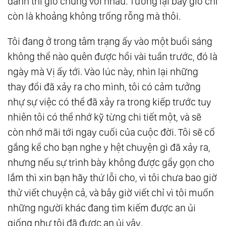
dành thì giờ chung với nhau. Tương lại bây giờ chỉ
còn là khoảng không trống rỗng mà thôi.
Tôi đang ở trong tâm trạng ấy vào một buổi sáng
không thể nào quên được hồi vài tuần trước, đó là
ngày mà Vị ấy tới. Vào lúc này, nhìn lại những
thay đổi đã xảy ra cho mình, tôi có cảm tưởng
nhự sự việc có thể đã xảy ra trong kiếp trước tuy
nhiên tôi có thể nhớ kỹ từng chi tiết một, và sẽ
còn nhớ mãi tới ngay cuối của cuộc đời. Tôi sẽ cố
gắng kể cho bạn nghe y hệt chuyện gì đã xảy ra,
nhưng nếu sự trình bày không được gẩy gọn cho
lắm thì xin bạn hãy thứ lỗi cho, vì tôi chưa bao giờ
thử viết chuyện cả, và bây giờ viết chỉ vì tôi muốn
những người khác đang tìm kiếm được an ủi
giống như tôi đã được an ủi vậy.