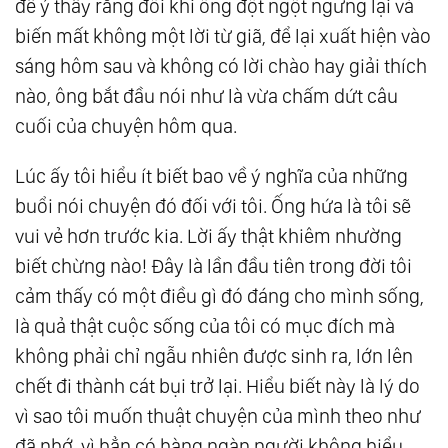
để ý thấy rằng đôi khi ông đột ngột ngưng lại và
biến mất không một lời từ giã, để lại xuất hiện vào
sáng hôm sau và không có lời chào hay giải thích
nào, ông bắt đầu nói như là vừa chấm dứt câu
cuối của chuyện hôm qua.
Lúc ấy tôi hiểu ít biết bao về ý nghĩa của những
buổi nói chuyện đó đối với tôi. Ống hứa là tôi sẽ
vui vẻ hơn trước kia. Lời ấy thật khiêm nhường
biết chừng nào! Đây là lần đầu tiên trong đời tôi
cảm thấy có một điều gì đó đáng cho mình sống,
là quả thật cuộc sống của tôi có mục đích mà
không phải chỉ ngẫu nhiên được sinh ra, lớn lên
chết đi thành cát bụi trở lại. Hiểu biết này là lý do
vì sao tôi muốn thuật chuyện của mình theo như
đã nhớ, vì hẳn có hàng ngàn người không hiểu