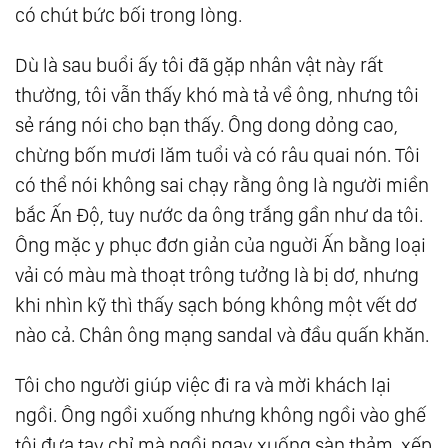
có chút bức bối trong lòng.
Dù là sau buổi ấy tôi đã gặp nhân vật này rất
thường, tôi vẫn thấy khó mà tả về ông, nhưng tôi
sẻ ráng nói cho bạn thấy. Ông dong dỏng cao,
chừng bốn mươi lăm tuổi và có râu quai nón. Tôi
có thể nói không sai chạy rằng ông là người miền
bắc Ấn Độ, tuy nước da ông trắng gần như da tôi.
Ông mặc y phục đơn giản của nguời Ấn bằng loại
vải có màu mà thoạt trông tưởng là bị dơ, nhưng
khi nhìn kỹ thì thấy sạch bóng không một vết dơ
nào cả. Chân ông mạng sandal và đầu quấn khăn.
Tôi cho người giúp việc đi ra và mời khách lại
ngồi. Ông ngồi xuống nhưng không ngồi vào ghế
tôi đưa tay chỉ mà ngồi ngay xuống sàn thảm, xếp