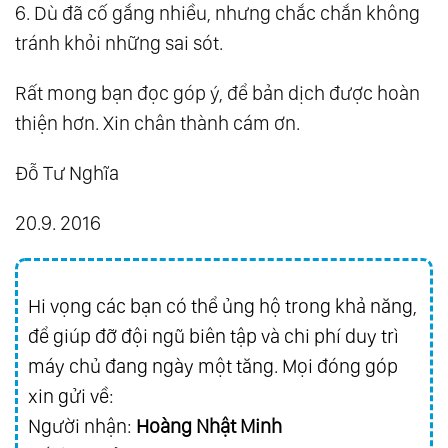
6. Dù đã cố gắng nhiều, nhưng chắc chắn không
321.
Các Vị Đại Sư Tái Sinh Tây Tạng Pdf
tránh khỏi những sai sót.
341.
Điều Kỳ Diệu Của Nhịn Ăn Pdf
361.
Hạnh Phúc Tại Tâm - Osho Pdf
Rất mong bạn đọc góp ý, để bản dịch được hoàn
thiện hơn. Xin chân thành cám ơn.
381.
Mặc Kệ Thiên Hạ Sống Như Người Nhật
Pdf
Đỗ Tư Nghĩa
401.
Bát Chánh Đạo Con Đường Đến Hạnh
Phúc Pdf
20.9. 2016
421.
Mạnh Tử Pdf
441.
Trái Tim Thiền Tập Pdf
Hi vọng các bạn có thể ủng hộ trong khả năng,
461.
Tự Học Reiki Miễn Phí Level 4,5,6 Pdf
để giúp đỡ đội ngũ biên tập và chi phí duy trì
481.
Bí Quyết Thông Thiên Học Pdf
máy chủ đang ngày một tăng. Mọi đóng góp
501.
Nông Nghiệp Tự Nhiên Châu Á Pdf
xin gửi về:
521.
Không Nên Đánh Mất Tâm Pdf
Người nhận:
Hoàng Nhật Minh
541.
Địa Ngục Biến Hiện Kí Pdf