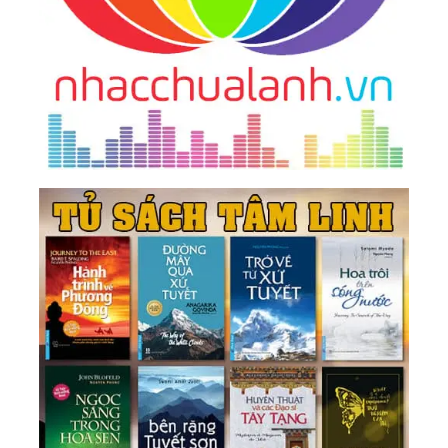
561.
Để Thành Công Trong Đàm Phán Pdf
581.
Nói Thật, Tử Tế Là... Pdf
601.
Bửu Tạng Luận Pdf
621.
Những Điều Phật Đã Dạy Pdf
641.
Nhạc Cổ Trong Rặng Thông - Osho Pdf
661.
Tinh Hoa Trí Tuệ Pdf
681.
Bạn Là Người Có Tài Ăn Nói Nhất Pdf
701.
Cho Đi Là Còn Mãi Pdf
721.
Dành Cho Những Tâm Hồn Không Bao Giờ
Gục Ngã Pdf
741.
Gõ Cửa Thiên Đường - 6 Chìa Khóa Tâm Linh
Làm Giàu Cuộc Sống Pdf
761.
Khôn Ngoan Không Lại Với Giời Pdf
781.
Nghệ Thuật Chọn Lựa Pdf