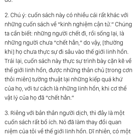
189.
100 Lời Khuyên Tự Chăm Sóc Sức Khỏe
2. Chú ý: cuốn sách này có nhiều cái rất khác với
Cá Nhân Pdf
những cuốn sách về “kinh nghiệm cận tử.” Chúng
190.
Ghi Chép Tại Nhà Bếp - 1001 Bữa Trưa
ta cần biết: những người chết đi, rồi sống lại, là
Cùng J. Krishnamurti Pdf
những người chưa “chết hẳn,” do vậy, [thường
191.
Gõ Cửa Thiên Đường - Jeffrey A. Wands
khi] họ chưa thực sự đi sâu vào thế giới linh hồn.
Pdf
Trái lại, cuốn sách này thực sự trình bày cặn kẽ về
192.
Hành Tinh Thứ 12 - Zecharia Sitchin Pdf
thế giới linh hồn, được những thân chủ [trong cơn
193.
Hành Trình Một Linh Hồn Pdf
thôi miên] tường thuật lại những kiếp quá khứ
194.
Hành Trình Của Linh Hồn Pdf
của họ, với tư cách là những linh hồn, khi cơ thể
195.
Học Thôi Miên Pdf
vật lý của họ đã “chết hẳn.”
196.
Thức Tỉnh Tâm Linh - Joshua David
3. Riêng với bản thân người dịch, thì đây là một
Stone Pdf
cuốn sách rất bổ ích. Nó đã làm thay đổi quan
197.
Nghĩ Về Những Điều Này Pdf
niệm của tôi về thế giới linh hồn. Dĩ nhiên, có một
198.
Ngọn Lửa Tím Để Chuyển Hóa Thể Xác