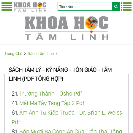
Trang Chủ
Sách Tâm Linh
SÁCH TÂM LÝ - KỸ NĂNG - TÔN GIÁO - TÂM
LINH (PDF TỔNG HỢP)
21.
Trưởng Thành - Osho Pdf
41.
Mật Mã Tây Tạng Tập 2 Pdf
61.
Ám Ảnh Từ Kiếp Trước - Dr. Brian L. Weiss
Pdf
81.
Bốn Mươi Ba Công Án Của Trần Thái Tông