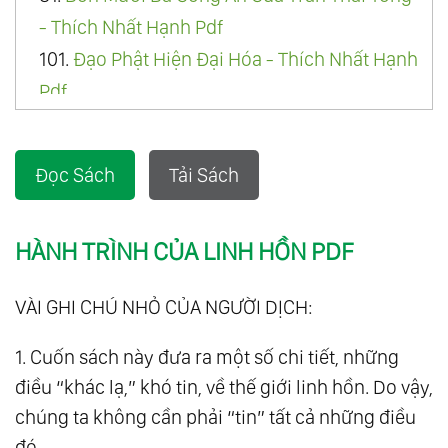
- Thích Nhất Hạnh Pdf
101.
Đạo Phật Hiện Đại Hóa - Thích Nhất Hạnh
Pdf
121.
Kinh Quán Niệm Hơi Thở - Thích Nhất
Hạnh Pdf
Đọc Sách
Tải Sách
141.
Thiết Lập Tịnh Độ - Thích Nhất Hạnh Pdf
161.
Bí Mật Của Nước - Masaru Emoto Pdf
HÀNH TRÌNH CỦA LINH HỒN PDF
181.
Giáo Lý Bí Nhiệm Quyển 1 - H.p.blavatsky
Pdf
VÀI GHI CHÚ NHỎ CỦA NGƯỜI DỊCH:
184.
Đời Sống Sau Khi Chết Pdf
185.
Phiêu Lưu Ngoài Thân Thể Pdf
1. Cuốn sách này đưa ra một số chi tiết, những
186.
Đức Phật Đã Dạy Những Gì Pdf
điều “khác lạ,” khó tin, về thế giới linh hồn. Do vậy,
187.
Sự Đụng Độ Giữa Các Nền Văn Minh Pdf
chúng ta không cần phải “tin” tất cả những điều
188.
Dưới Chân Thầy Pdf
đó.