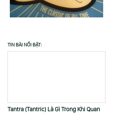
TIN BÀI NỔI BẬT:
Tìm Hiểu Về Tần Số Rung Động
S