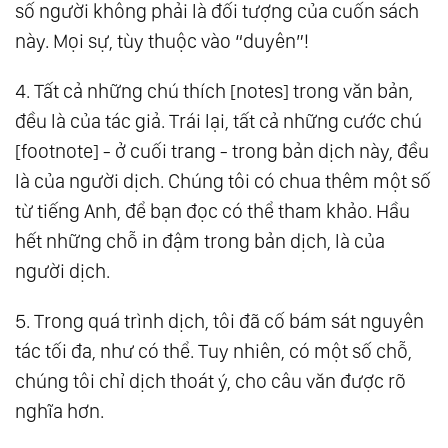
số người không phải là đối tượng của cuốn sách
Tâm Trí Tâm Hồn Pdf
này. Mọi sự, tùy thuộc vào “duyên”!
199.
Kinh Dịch - Đạo Của Người Quân Tử Pdf
4. Tất cả những chú thích [notes] trong văn bản,
200.
Kinh Diên Mệnh Địa Tạng Bồ Tát Pdf
đều là của tác giả. Trái lại, tất cả những cước chú
201.
Pq - Chỉ Số Đam Mê Pdf
[footnote] - ở cuối trang - trong bản dịch này, đều
202.
Luật Hấp Dẫn - Esther Pdf
là của người dịch. Chúng tôi có chua thêm một số
203.
Lửa Trong Cái Trí Pdf
từ tiếng Anh, để bạn đọc có thể tham khảo. Hầu
204.
Luyện Khí Công Cao Cấp - Giác Ngộ
hết những chỗ in đậm trong bản dịch, là của
Chân Lý Tối Thượng Pdf
người dịch.
221.
7 Loại Hình Thông Minh Pdf
241.
Trái Đất Rỗng Pdf
5. Trong quá trình dịch, tôi đã cố bám sát nguyên
261.
Nietzsche - Cuộc Đời Và Triết Lý -
tác tối đa, như có thể. Tuy nhiên, có một số chỗ,
Felicien Challaye Pdf
chúng tôi chỉ dịch thoát ý, cho câu văn được rõ
nghĩa hơn.
281.
Luận Về Huyền Linh Thuật Pdf
301.
Kinh Kim Cang Pdf