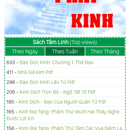
Sách Tâm Linh
(Top views)
Theo Ngày
Theo Tuần
Theo Tháng
633 -
Đạo Đức Kinh: Chương 1. Thể Đạo
411 -
Nhà Giả Kim Pdf
296 -
Đạo Đức Kinh Lão Tử Pdf
206 -
Kinh Dịch Trọn Bộ - Ngô Tất Tố Pdf
180 -
Kinh Dịch - Đạo Của Người Quân Tử Pdf
165 -
Kinh Ðịa Tạng: Phẩm Thứ Mười Hai Thấy Nghe
Được Lợi Ích
158 -
Kinh Ðịa Tạng: Phẩm Thứ Tám Các Vua Diêm La