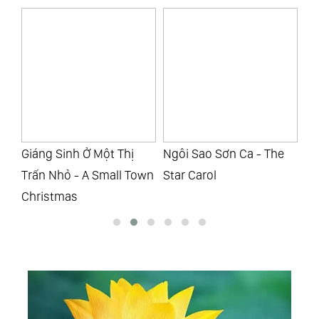
Ngôi Sao Sơn Ca - The
Guitar Thiền - Guitar
Gu
own
Star Carol
Meditations Vol.3
Re