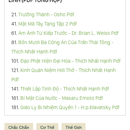
801.
Nội Tâm Bí Ẩn Pdf
21.
Trưởng Thành - Osho Pdf
821.
Sống Đơn Giản Cho Mình Thanh Thản Pdf
41.
Mật Mã Tây Tạng Tập 2 Pdf
841.
Thiên Nhiên Liều Thuốc Nhiệm Màu Pdf
61.
Ám Ảnh Từ Kiếp Trước - Dr. Brian L. Weiss Pdf
861.
Trở Thành Người Đàn Ông Mọi Phụ Nữ
81.
Bốn Mươi Ba Công Án Của Trần Thái Tông -
Mong Ước Pdf
Thích Nhất Hạnh Pdf
881.
Bàn Về Cách Kiếm Sống Đúng Đắn -
101.
Đạo Phật Hiện Đại Hóa - Thích Nhất Hạnh Pdf
Jiddu Krishnamurti Pdf
121.
Kinh Quán Niệm Hơi Thở - Thích Nhất Hạnh
901.
Hố Thẳm Của Tư Tưởng Pdf
Pdf
921.
Trang Tử Và Nam Hoa Kinh Pdf
141.
Thiết Lập Tịnh Độ - Thích Nhất Hạnh Pdf
941.
Toàn Chân Triết Luận Pdf
161.
Bí Mật Của Nước - Masaru Emoto Pdf
961.
Yêu Con Là Bản Năng, Dạy Con Là Nghệ
181.
Giáo Lý Bí Nhiệm Quyển 1 - H.p.blavatsky Pdf
Thuật Pdf
184.
Đời Sống Sau Khi Chết Pdf
981.
Kinh Địa Tạng Bồ Tát Bổn Nguyện Pdf
185.
Phiêu Lưu Ngoài Thân Thể Pdf
Chắc Chắn
1001.
Chuyển Hóa Cảm Xúc Pdf
Cơ Thể
Thế Giới