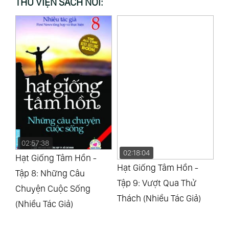
THƯ VIỆN SÁCH NÓI:
02:57:38
02:18:04
0
Hạt Giống Tâm Hồn -
Hạt Giống Tâm Hồn -
Hạ
Tập 8: Những Câu
Tập 9: Vượt Qua Thử
Tậ
Chuyện Cuộc Sống
Thách (Nhiều Tác Giả)
Gi
(Nhiều Tác Giả)