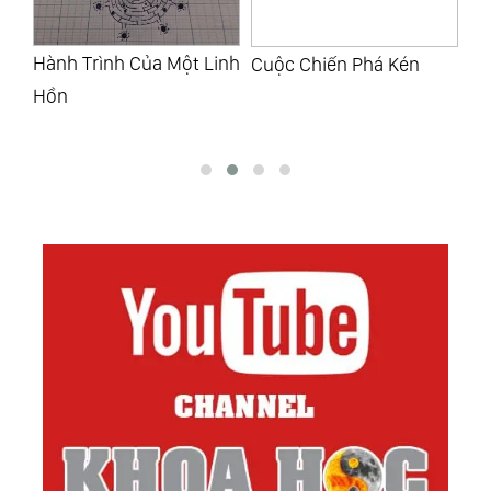
inh
Cuộc Chiến Phá Kén
Kì Thi
Th