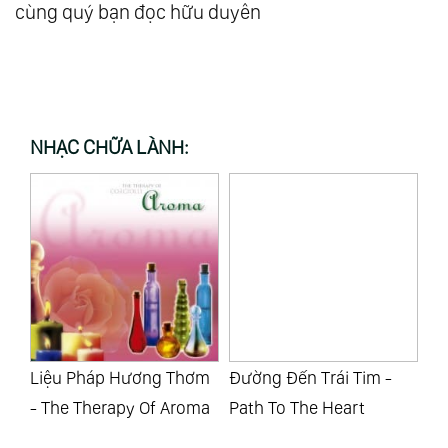
cùng quý bạn đọc hữu duyên
NHẠC CHỮA LÀNH:
Sea
Liệu Pháp Hương Thơm
Đường Đến Trái Tim -
Âm
- The Therapy Of Aroma
Path To The Heart
Sư
S