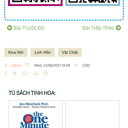
Bài Trước Đó
Bài Tiếp Theo
Khai Mở
Linh Hồn
Vật Chất
Admin
Wed, 23/06/2021 15:08
2292
F
T
G
L
P
a
w
o
i
i
c
i
o
n
n
TỦ SÁCH TINH HOA:
e
t
g
k
t
b
t
l
e
e
o
e
e
d
r
o
r
+
I
e
k
n
s