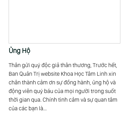
Ủng Hộ
T
Thân gửi quý độc giả thân thương, Trước hết,
“M
Ban Quản Trị website Khoa Học Tâm Linh xin
Al
chân thành cảm ơn sự đồng hành, ủng hộ và
mậ
u
động viên quý báu của mọi người trong suốt
số
ra”
thời gian qua. Chính tình cảm và sự quan tâm
Vũ
của các bạn là...
độ