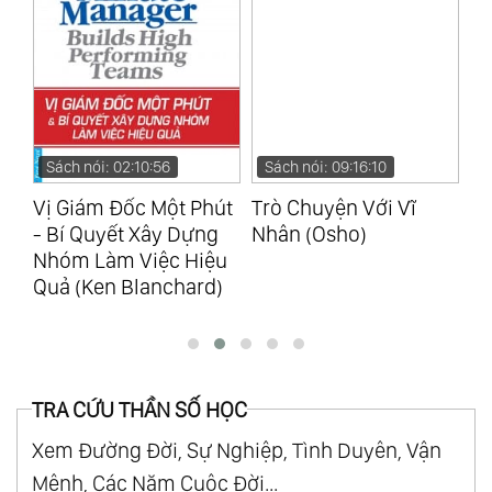
t
Sách nói: 09:16:10
Sách nói: 10:17:58
S
út
Trò Chuyện Với Vĩ
Sự Im Lặng Của Bầy
Nó
Nhân (Osho)
Cừu (Thomas Harris)
Nă
u
Bả
)
TRA CỨU THẦN SỐ HỌC
Xem Đường Đời, Sự Nghiệp, Tình Duyên, Vận
Mệnh, Các Năm Cuộc Đời...