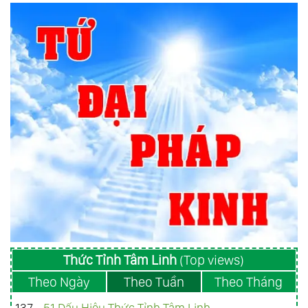
Thức Tỉnh Tâm Linh
(Top views)
Theo Ngày
Theo Tuần
Theo Tháng
137 -
51 Dấu Hiệu Thức Tỉnh Tâm Linh