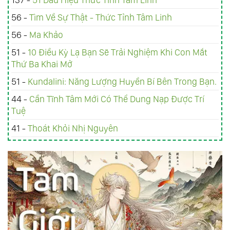
56 -
Tìm Về Sự Thật - Thức Tỉnh Tâm Linh
56 -
Ma Khảo
51 -
10 Điều Kỳ Lạ Bạn Sẽ Trải Nghiệm Khi Con Mắt
Thứ Ba Khai Mở
51 -
Kundalini: Năng Lượng Huyền Bí Bên Trong Bạn.
44 -
Cần Tĩnh Tâm Mới Có Thể Dung Nạp Được Trí
Tuệ
41 -
Thoát Khỏi Nhị Nguyên