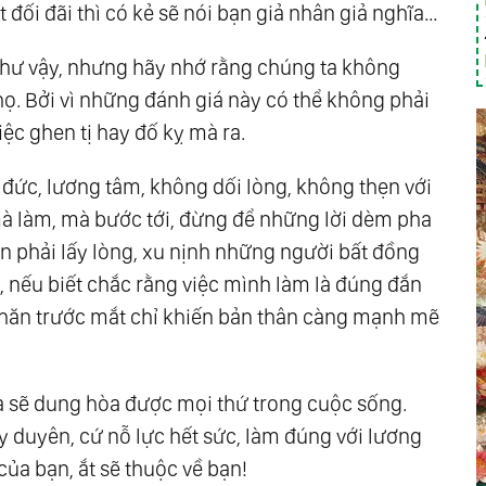
 đối đãi thì có kẻ sẽ nói bạn giả nhân giả nghĩa…
n như vậy, nhưng hãy nhớ rằng chúng ta không
họ. Bởi vì những đánh giá này có thể không phải
việc ghen tị hay đố kỵ mà ra.
o đức, lương tâm, không dối lòng, không thẹn với
mà làm, mà bước tới, đừng để những lời dèm pha
n phải lấy lòng, xu nịnh những người bất đồng
g, nếu biết chắc rằng việc mình làm là đúng đắn
ó khăn trước mắt chỉ khiến bản thân càng mạnh mẽ
ta sẽ dung hòa được mọi thứ trong cuộc sống.
y duyên, cứ nỗ lực hết sức, làm đúng với lương
của bạn, ắt sẽ thuộc về bạn!