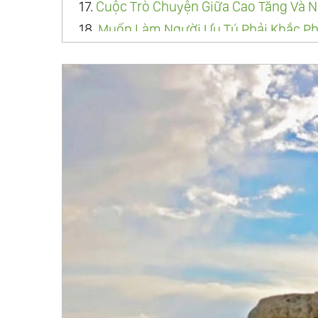
17.
Cuộc Trò Chuyện Giữa Cao Tăng Và N
18.
Muốn Làm Người Ưu Tú Phải Khắc P
19.
Người “Khôn Khéo” Tưởng Mình Thôn
20.
Hạnh Phúc Không Phải Là Đích Đến,
21.
Lĩnh Hội Được 5 Đạo Lý Này, Cuộc Đ
22.
Đạo Của Nước
23.
Đời Người Ngắn Ngủi, Điều Gì Mới Là
24.
Liên Lụy
25.
Lương Thiện Phải Đi Đôi Với Trí Tu
26.
Chưa Tu Và Tu Rồi...!!!
27.
Các Bậc Anh Hùng Hào Kiệt Trong Thi
28.
Một Vài Câu Chuyện Nhỏ, Lại Có Thể
41.
Làm Người, Đừng Vì Chút Lợi Nhỏ Nh
61.
Đời Người Bao Nhiêu Việc Nhiễu Loạ