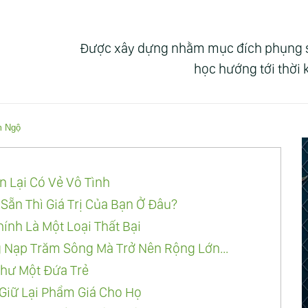
Được xây dựng nhằm mục đích phụng sự 
học hướng tới thời
m Ngộ
n Lại Có Vẻ Vô Tình
Sẵn Thì Giá Trị Của Bạn Ở Đâu?
ính Là Một Loại Thất Bại
ng Nạp Trăm Sông Mà Trở Nên Rộng Lớn...
hư Một Đứa Trẻ
ữ Lại Phẩm Giá Cho Họ