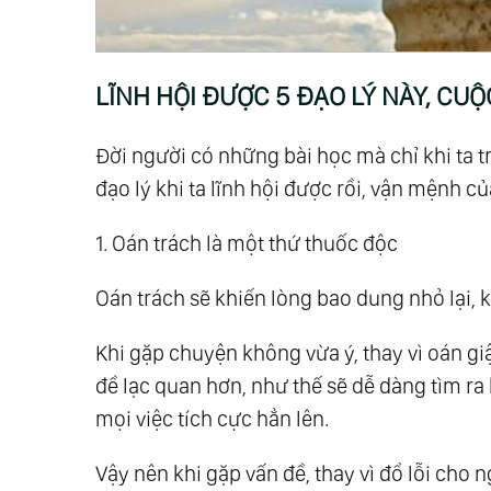
Suốt
81.
Nhân Sinh Như Mộng Ảo, Ân Huệ Cần
101.
2 Câu Chuyện Về Lòng Tốt Chứng Mi
LĨNH HỘI ĐƯỢC 5 ĐẠO LÝ NÀY, CU
Khác Biết
105.
Hãy Để Con Trẻ Hạnh Phúc Khi Đượ
Đời người có những bài học mà chỉ khi ta t
121.
Khi Bạn Quên Mất Mình Thật Sự Mạn
đạo lý khi ta lĩnh hội được rồi, vận mệnh củ
141.
Học Người Xưa Cách Nói Chuyện Để
1. Oán trách là một thứ thuốc độc
161.
Làm Người, Ngốc Một Chút Mới Là H
Mình
Oán trách sẽ khiến lòng bao dung nhỏ lại, k
181.
Đường Rộng Không Bằng Tâm Rộng,
Khi gặp chuyện không vừa ý, thay vì oán gi
197.
Mỉm Cười Dưới Ánh Mặt Trời, Dũng
đề lạc quan hơn, như thế sẽ dễ dàng tìm ra
mọi việc tích cực hẳn lên.
Vậy nên khi gặp vấn đề, thay vì đổ lỗi cho