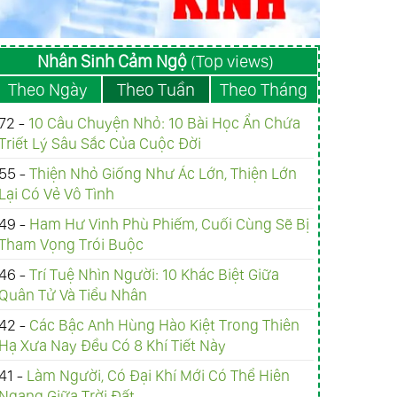
Nhân Sinh Cảm Ngộ
(Top views)
Theo Ngày
Theo Tuần
Theo Tháng
72 -
10 Câu Chuyện Nhỏ: 10 Bài Học Ẩn Chứa
Triết Lý Sâu Sắc Của Cuộc Đời
55 -
Thiện Nhỏ Giống Như Ác Lớn, Thiện Lớn
Lại Có Vẻ Vô Tình
49 -
Ham Hư Vinh Phù Phiếm, Cuối Cùng Sẽ Bị
Tham Vọng Trói Buộc
46 -
Trí Tuệ Nhìn Người: 10 Khác Biệt Giữa
Quân Tử Và Tiểu Nhân
42 -
Các Bậc Anh Hùng Hào Kiệt Trong Thiên
Hạ Xưa Nay Đều Có 8 Khí Tiết Này
41 -
Làm Người, Có Đại Khí Mới Có Thể Hiên
Ngang Giữa Trời Đất