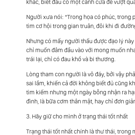
khác, biết đâu có một cánh cửa để vượt qua
Người xưa nói: “Trong họa có phúc, trong p
tìm cơ hội trong gian truân, đôi khi đi đườ
Nhưng có mấy người thấu được đạo lý này m
chỉ muốn đâm đầu vào với mong muốn nha
trái lại, chỉ có đau khổ và bi thương.
Lòng tham con người là vô đáy, bởi vậy phả
sai lầm, khiến cả đời không biết đủ cũng kh
tìm kiếm nhưng một ngày bỗng nhận ra hạn
đình, là bữa cơm thân mật, hay chỉ đơn giả
3. Hãy giữ cho mình ở trạng thái tốt nhất
Trạng thái tốt nhất chính là thư thái, tron