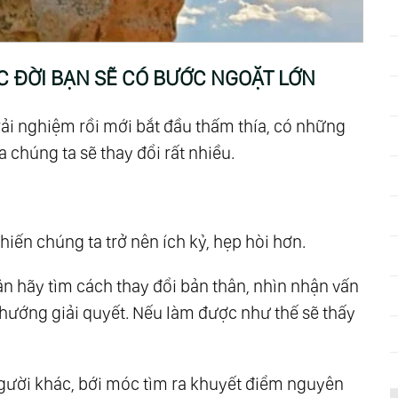
 Báo Đáp Nhất Định Phải Làm Tròn
nh Rằng, Làm Việc Thiện Thì Không Cần Người
ỘC ĐỜI BẠN SẼ CÓ BƯỚC NGOẶT LỚN
c Là Chính Mình
rải nghiệm rồi mới bắt đầu thấm thía, có những
h Mẽ Thế Nào, Hãy Ghi Nhớ Những Điều Này
a chúng ta sẽ thay đổi rất nhiều.
 Thu Phục Lòng Người
ạnh Phúc, Thông Minh Quá Chỉ Mệt Mỏi Thân
hiến chúng ta trở nên ích kỷ, hẹp hòi hơn.
 Mệnh Tốt Không Bằng Tâm Tốt
ận hãy tìm cách thay đổi bản thân, nhìn nhận vấn
 Cảm Vượt Qua Mưa Gió
 hướng giải quyết. Nếu làm được như thế sẽ thấy
 người khác, bới móc tìm ra khuyết điểm nguyên