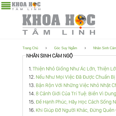
Trang Chủ
Góc Suy Ngẫm
Nhân Sinh Cả
NHÂN SINH CẢM NGỘ
1.
Thiện Nhỏ Giống Như Ác Lớn, Thiện Lớ
12.
Nếu Như Mọi Việc Đã Được Chuẩn Bị 
13.
Bận Rộn Với Những Việc Nhỏ Nhặt Ch
14.
8 Cảnh Giới Của Trí Tuệ: Biển Vì Du
15.
Để Hạnh Phúc, Hãy Học Cách Sống N
16.
Khi Giúp Đỡ Người Khác, Đừng Quên Gi