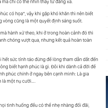
 mà chỉ có thể nhìn thấy từ đăng xa.
húc có họa”, vậy khi gặp khó khăn thì nên biết
ng vòng cũng là một quyết định sáng suốt.
à hành xử theo, khi ở trong hoàn cảnh đó thì
nh chóng vượt qua, nhưng kết quả hoàn toàn
i hết sức tỉnh táo đừng để lòng tham dẫn dắt đến
ông biết hạnh phúc là gì. Đôi khi dành cả đời để
h phúc chính ở ngay bên cạnh mình: Là gia
n là một nụ cười….
g mọi tình huống đều có thể nhẹ nhàng đối đãi,