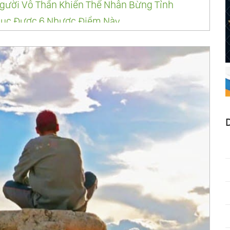
gười Vô Thần Khiến Thế Nhân Bừng Tỉnh
hục Được 6 Nhược Điểm Này
g Minh, Đâu Ngờ Lại Không Bằng Kẻ Ngốc
 Mà Là Cuộc Hành Trình
ời Bạn Sẽ Có Bước Ngoặt Lớn
 Quý Giá Nhất?
ệ Nếu Không Bạn Sẽ Trở Thành Ngu Ngốc
ên Hạ Xưa Nay Đều Có 8 Khí Tiết Này
 Nói Ra Rất Nhiều Chân Lý Nhân Sinh
oi Mà Đánh Mất Đi Nhân Cách
n Nhân Tâm, Chỉ Buông Bỏ Mới Có Thể Thông