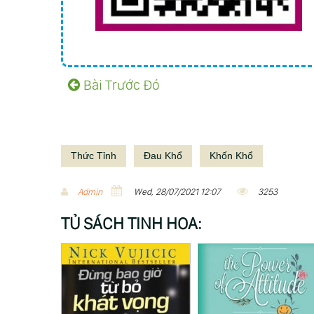
Bài Trước Đó
Thức Tỉnh
Đau Khổ
Khốn Khổ
Admin
Wed, 28/07/2021 12:07
3253
TỦ SÁCH TINH HOA: