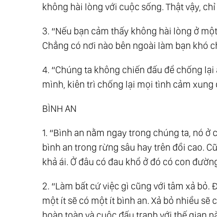
không hài lòng với cuộc sống. Thật vậy, ch
3. “Nếu bạn cảm thấy không hài lòng ở một 
Chẳng có nơi nào bên ngoài làm bạn khó ch
4. “Chúng ta không chiến đấu để chống lại
mình, kiên trì chống lại mọi tình cảm xung
BÌNH AN
1. “Bình an nằm ngay trong chúng ta, nó ở 
bình an trong rừng sâu hay trên đồi cao. Cũ
khả ái. Ở đâu có đau khổ ở đó có con đường 
2. “Làm bất cứ việc gì cũng với tâm xả bỏ.
một ít sẽ có một ít bình an. Xả bỏ nhiều sẽ
hoàn toàn và cuộc đấu tranh với thế gian n