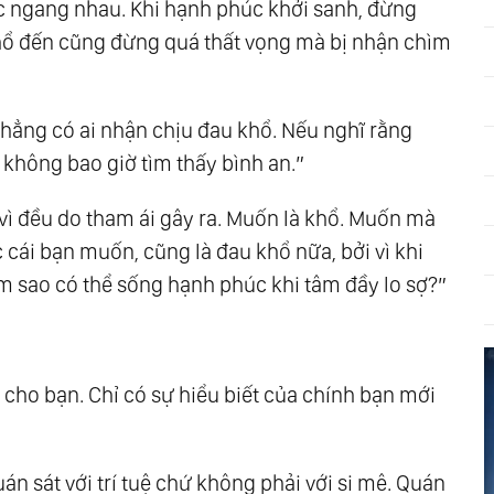
c ngang nhau. Khi hạnh phúc khởi sanh, đừng
khổ đến cũng đừng quá thất vọng mà bị nhận chìm
 chẳng có ai nhận chịu đau khổ. Nếu nghĩ rằng
 không bao giờ tìm thấy bình an.”
 vì đều do tham ái gây ra. Muốn là khổ. Muốn mà
cái bạn muốn, cũng là đau khổ nữa, bởi vì khi
àm sao có thể sống hạnh phúc khi tâm đầy lo sợ?”
át cho bạn. Chỉ có sự hiểu biết của chính bạn mới
án sát với trí tuệ chứ không phải với si mê. Quán