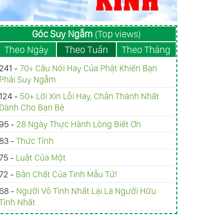
Góc Suy Ngẫm
(Top views)
Theo Ngày
Theo Tuần
Theo Tháng
241 -
70+ Câu Nói Hay Của Phật Khiến Bạn
Phải Suy Ngẫm
124 -
50+ Lời Xin Lỗi Hay, Chân Thành Nhất
Dành Cho Bạn Bè
95 -
28 Ngày Thực Hành Lòng Biết Ơn
83 -
Thức Tỉnh
75 -
Luật Của Một
72 -
Bản Chất Của Tình Mẫu Tử!
68 -
Người Vô Tình Nhất Lại Là Người Hữu
Tình Nhất