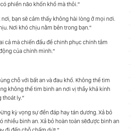
ỉ có phiền não khốn khổ mà thôi.”
nơi, bạn sẽ cảm thấy không hài lòng ở mọi nơi.
ịu. Nơi khó chịu nằm bên trong bạn.”
 ai cả mà chiến đấu để chinh phục chính tâm
 động của chính mình.”
cùng chỗ với bất an và đau khổ. Không thể tìm
ng không thể tìm bình an nơi vị thầy khả kính
thoát ly.”
 Đừng kỳ vọng sự đền đáp hay tán dương. Xả bỏ
 có nhiều bình an. Xả bỏ hoàn toàn sẽđược bình an
ày đi đến chỗ chấm dứt.”