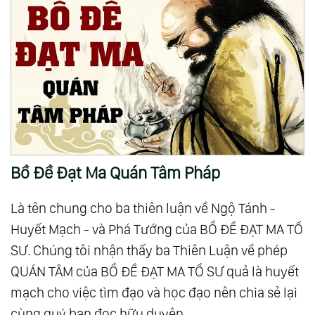
Bồ Đề Đạt Ma Quán Tâm Pháp
Là tên chung cho ba thiên luận về Ngộ Tánh -
Huyết Mạch - và Phá Tướng của BỒ ĐỀ ĐẠT MA TỔ
SƯ. Chúng tôi nhận thấy ba Thiên Luận về phép
QUÁN TÂM của BỒ ĐỀ ĐẠT MA TỔ SƯ quả là huyết
mạch cho việc tìm đạo và học đạo nên chia sẻ lại
cùng quý bạn đọc hữu duyên