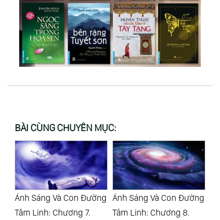
BÀI CÙNG CHUYÊN MỤC:
ờng
Ánh Sáng Và Con Đường
Vũ Trụ Diễn Sinh: Kỳ 1.
Vũ
Tâm Linh: Chương 8.
Gieo Mầm Hỗn Độn, Vũ
Kh