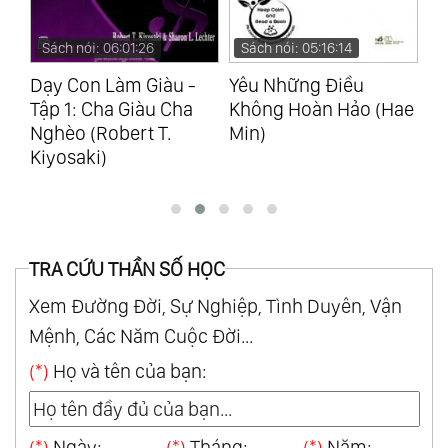
Sách nói: 05:16:14
Sách nói: 02:20:33
S
Yêu Những Điều
Bác Sĩ Tốt Nhất Là
Lã
Không Hoàn Hảo (Hae
Chính Mình - Tập 1
Ng
Min)
(Hồng Chiêu Quang)
(N
TRA CỨU THẦN SỐ HỌC
Xem Đường Đời, Sự Nghiệp, Tình Duyên, Vận
Mệnh, Các Năm Cuộc Đời...
(*)
Họ và tên của bạn:
(*)
Ngày:
(*)
Tháng:
(*)
Năm: