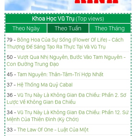
Khoa Học Vũ Trụ
(Top views)
Theo Ngày
Theo Tuần
Theo Tháng
79 -
Bông Hoa Của Sự Sống (Flower Of Life) - Cách
Thượng Đế Sáng Tạo Ra Thực Tại Và Vũ Trụ
50 -
Vượt Qua Nhị Nguyên, Bước Vào Tam Nguyên -
Con Đường Trung Đạo
45 -
Tam Nguyên: Thân-Tâm-Trí Hợp Nhất
37 -
Hệ Thống Ma Quỷ Cabal
36 -
Vũ Trụ Này Là Không Gian Đa Chiều: Phần 2. Sơ
Lược Về Không Gian Đa Chiều
34 -
Vũ Trụ Này Là Không Gian Đa Chiều: Phần 12. Sứ
Mệnh Của Thiên Đình (Kỳ Chót)
33 -
The Law Of One - Luật Của Một