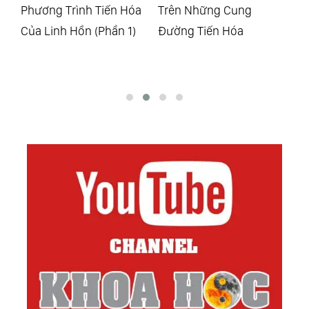
a
Trên Những Cung
Trụ Diễn Sinh
Đường Tiến Hóa