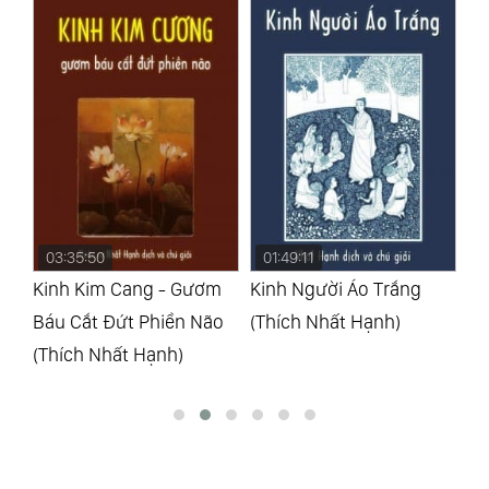
01:49:11
04:15:20
0
m
Kinh Người Áo Trắng
Nẻo Vào Thiền Học
Nẻ
o
(Thích Nhất Hạnh)
(Thích Nhất Hạnh)
Nh