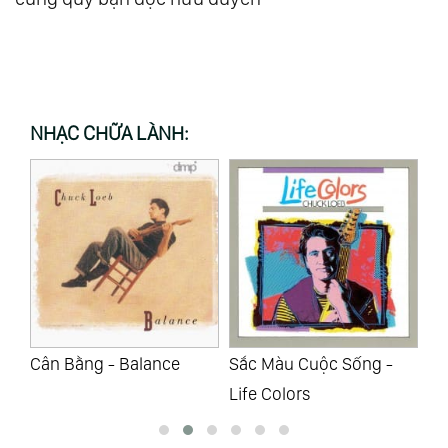
NHẠC CHỮA LÀNH:
Sắc Màu Cuộc Sống -
Địa Trung Hải -
Nh
Life Colors
Mediterranean
Si