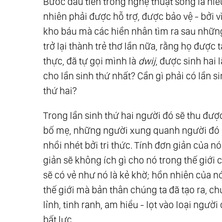
Bước đầu tiên trong nghệ thuật sống là hiể
nhiên phải được hỗ trợ, được bảo vệ - bởi v
kho báu mà các hiền nhân tìm ra sau những
trở lại thành trẻ thơ lần nữa, rằng họ được 
thực, đã tự gọi mình là
dwij
, được sinh hai 
cho lần sinh thứ nhất? Cần gì phải có lần s
thứ hai?
Trong lần sinh thứ hai người đó sẽ thu được
bố mẹ, những người xung quanh người đó đã
nhồi nhét bởi tri thức. Tính đơn giản của nó
giản sẽ không ích gì cho nó trong thế giới 
sẽ có vẻ như nó là kẻ khờ; hồn nhiên của nó
thế giới mà bản thân chúng ta đã tạo ra, c
lỉnh, tinh ranh, am hiểu - lọt vào loại ngườ
bất lực.