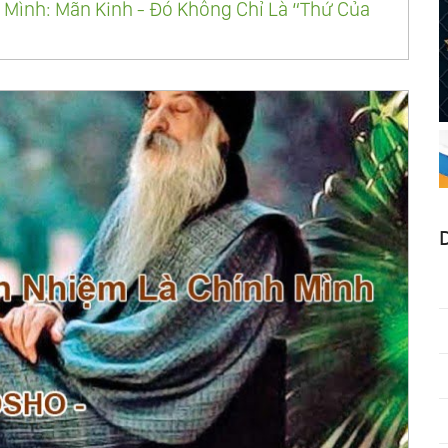
 Mình: Mãn Kinh - Đó Không Chỉ Là “Thứ Của
 Mình: Lão Già Dơ Dáy
h Mình: Cay Đắng
h Mình: Phụ Thuộc, Độc Lập, Liên Thuộc
 Mình: Nhu Cầu Và Việc Cho, Yêu Và Có
h Mình: Tình Yêu Và Hôn Nhân
h Mình: Bố Mẹ Và Con Cái
h Mình: Tình Yêu Cộng Với Nhận Biết Bằng Hiện
h Mình: Khi Vĩnh Hằng Thấm Vào Thời Gian
 Mình: Luật Của Già Đi
h Mình: Từ Không Tới Có
nh Mình: Hoà Nhập Và Định Tâm