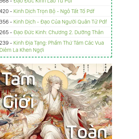
568 -
Đạo Đức Kinh Lão Tử Pdf
420 -
Kinh Dịch Trọn Bộ - Ngô Tất Tố Pdf
356 -
Kinh Dịch - Đạo Của Người Quân Tử Pdf
265 -
Đạo Đức Kinh: Chương 2. Dưỡng Thân
239 -
Kinh Ðịa Tạng: Phẩm Thứ Tám Các Vua
Diêm La Khen Ngợi