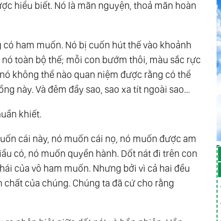
ợc hiểu biết. Nó là mãn nguyện, thoả mãn hoàn
 có ham muốn. Nó bị cuốn hút thế vào khoảnh
 nó toàn bộ thế; mỗi con bướm thôi, màu sắc rực
 và nó không thể nào quan niệm được rằng có thể
ng này. Và đêm đầy sao, sao xa tít ngoài sao...
huần khiết.
ó muốn cái này, nó muốn cái nọ, nó muốn được am
ầu có, nó muốn quyền hành. Dốt nát đi trên con
hái của vô ham muốn. Nhưng bởi vì cả hai đều
bản chất của chúng. Chúng ta đã cứ cho rằng