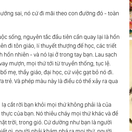
 hướng sai, nó cứ đi mãi theo con đường đó - toàn
uộc sống, nguyên tắc đầu tiên cần quay lại là hồn
ên đi tôn giáo, lí thuyết thượng đế học, các triết
h hồn nhiên - và nó lại ở trong tay bạn. Lau sạch
vay mượn, mọi thứ tới từ truyền thống, tục lệ.
ố mẹ, thầy giáo, đại học, cứ việc gạt bỏ nó đi.
ứa trẻ. Và phép màu này là điều có thể xảy ra qua
 lạ cắt rời bạn khỏi mọi thứ không phải là của
h thực của bạn. Nó thiêu cháy mọi thứ khác và để
ặt trời, trong gió. Cứ dường như bạn là người
biết gì, người phải khám phá ra mọi thứ, người