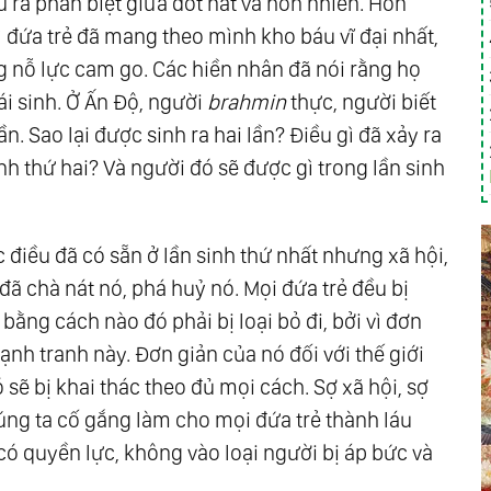
u ra phân biệt giữa dốt nát và hồn nhiên. Hồn
ì đứa trẻ đã mang theo mình kho báu vĩ đại nhất,
 nỗ lực cam go. Các hiền nhân đã nói rằng họ
tái sinh. Ở Ấn Độ, người
brahmin
thực, người biết
lần. Sao lại được sinh ra hai lần? Điều gì đã xảy ra
inh thứ hai? Và người đó sẽ được gì trong lần sinh
 điều đã có sẵn ở lần sinh thứ nhất nhưng xã hội,
 chà nát nó, phá huỷ nó. Mọi đứa trẻ đều bị
 bằng cách nào đó phải bị loại bỏ đi, bởi vì đơn
cạnh tranh này. Đơn giản của nó đối với thế giới
 sẽ bị khai thác theo đủ mọi cách. Sợ xã hội, sợ
húng ta cố gắng làm cho mọi đứa trẻ thành láu
i có quyền lực, không vào loại người bị áp bức và