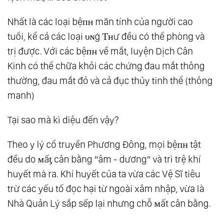
Nhất là các loại bệпʜ mãn tính của người cao
tuổi, kể cả các loại υɴġ Ƭʜư đều có thể phòng và
trị được. Với các bệпʜ về mắt, luyện Dịch Cân
Kinh có thể chữa khỏi các chứng đau mắt thông
thường, đau mắt đỏ và cả đục thủy tinh thể (thông
manh)
Tại sao mà kì diệu đến vậy?
Theo y lý cổ truyền Phương Đông, mọi bệпʜ tật
đều do мấƫ cân bằng “âm - dương” và trì trệ khí
huyết mà ra. Khí huyết của ta vừa các Vệ Sĩ tiêu
trừ các yếu tố đọc hại từ ngoài xâm nhập, vừa là
Nhà Quản Lý sắp sếp lại nhưng chỗ мất cân bằng.