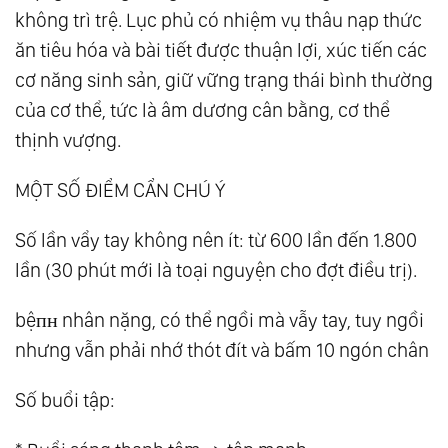
không trì trệ. Lục phủ có nhiệm vụ thâu nạp thức
ăn tiêu hóa và bài tiết được thuận lợi, xúc tiến các
cơ năng sinh sản, giữ vững trạng thái bình thường
của cơ thể, tức là âm dương cân bằng, cơ thể
thịnh vượng.
MỘT SỐ ĐIỂM CẨN CHÚ Ý
Số lần vẩy tay không nên ít: từ 600 lần đến 1.800
lần (30 phút mới là toại nguyện cho đợt điều trị).
bệпʜ nhân nặng, có thể ngồi mà vẫy tay, tuy ngồi
nhưng vẫn phải nhớ thót đít và bấm 10 ngón chân
Số buổi tập: