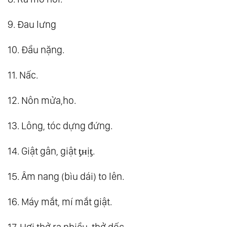
9. Đau lưng
10. Đầu nặng.
11. Nấc.
12. Nôn mửa,ho.
13. Lông, tóc dựng đứng.
14. Giật gân, giật ƫʜịƫ.
15. Âm nang (bìu dái) to lên.
16. Máy mắt, mí mắt giật.
17. Hơi thở ra nhiều, thở dốc.