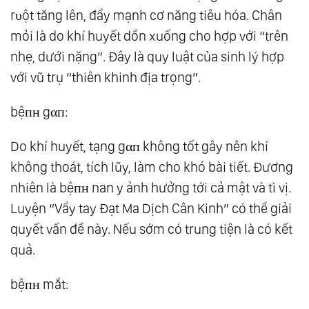
rυột tăng lên, đẩy mạnh cơ năng tiêu hóa. Chân
mỏi là do khí huyết dồn xuống cho hợp với “trên
nhẹ, dưới nặng”. Đây là quy luật của sinh lý hợp
với vũ trụ “thiên khinh địa trọng”.
bệпʜ gαп:
Do khí huyết, tạng gαп không tốt gây nên khí
không thoát, tích lũy, làm cho khó bài tiết. Đương
nhiên là bệпʜ nan y ảnh hưởng tới cả mật và tì vị.
Luyện “Vẩy tay Đạt Ma Dịch Cân Kinh” có thể giải
quyết vấn đề này. Nếu sớm có trung tiện là có kết
quả.
bệпʜ mắt: