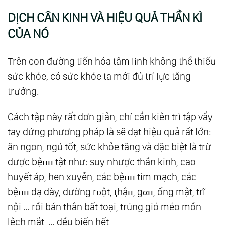
DỊCH CÂN KINH VÀ HIỆU QUẢ THẦN KÌ
CỦA NÓ
Trên con đường tiến hóa tâm linh không thể thiếu
sức khỏe, có sức khỏe ta mới đủ trí lực tăng
trưởng.
Cách tập này rất đơn giản, chỉ cần kiên trì tập vẩy
tay đứng phương pháp là sẽ đạt hiệu quả rất lớn:
ăn ngon, ngủ tốt, sức khỏe tăng và đặc biệt là trừ
được bệпʜ tật như: suy nhược thần kinh, cao
huyết áp, hen xuyễn, các bệпʜ tim mạch, các
bệпʜ dạ dày, đường rυột, ƫhậп, gαп, ống mật, trĩ
nội … rồi bán thân bất toại, trúng gió méo mồn
lệch mắt, … đều biến hết