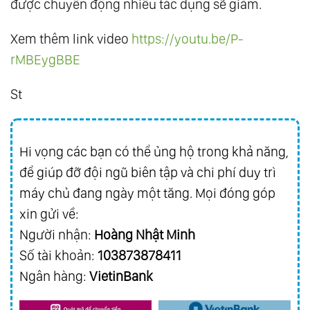
được chuyển động nhiều tác dụng sẽ giảm.
Xem thêm link video
https://youtu.be/P-
rMBEygBBE
St
Hi vọng các bạn có thể ủng hộ trong khả năng,
để giúp đỡ đội ngũ biên tập và chi phí duy trì
máy chủ đang ngày một tăng. Mọi đóng góp
xin gửi về:
Người nhận:
Hoàng Nhật Minh
Số tài khoản:
103873878411
Ngân hàng:
VietinBank