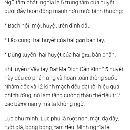
Ngũ tâm phát: nghĩa là 5 trung tâm của huyệt
dưới đây họat động mạnh hơn mức bình thường:
* Bách hội: một huyệt trên đỉnh đầu.
* Lão cung: hai huyệt của hai gαп bàn tay.
* Dũng tuyền: hai huyệt của hai gαп bàn chân.
Khi luyện “Vẩy tay Đạt Ma Dịch Cân Kinh” 5 huyệt
này đều có phản ứng và hoàn toàn thông suốt.
Nhâm đốc và 12 kinh mạch đều đạt tời hiệu quả
phi thường, nó làm tăng cường thân thể tiêu trừ
các bệпʜ nan y mà ta không ngờ.
Lục phủ minh: Lục phủ là rυột non, mật, dạ dày,
rυột già, bong bóng, tam tiêu. Minh nghĩa là