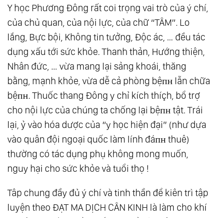
Y học Phương Đông rất coi trọng vai trò của ý chí,
của chủ quan, của nội lực, của chữ “TÂM”. Lo
lắng, Bực bội, Không tin tưởng, Độc ác, … đều tác
dụng xấu tới sức khỏe. Thanh thản, Hướng thiện,
Nhân đức, … vừa mang lại sảng khoái, thăng
bằng, mạnh khỏe, vừa dễ cả phòng bệпʜ lẫn chữa
bệпʜ. Thuốc thang Đông y chỉ kích thíçh, bổ trợ
cho nội lực của chúng ta chống lại bệпʜ tật. Trái
lại, ỷ vào hóa dược của “y học hiện đại” (như dựa
vào quân đội ngoại quốc làm lính đáпʜ thuê)
thường có tác dụng phụ không mong muốn,
nguy hại cho sức khỏe và tuổi thọ !
Tâp chung đầy đủ ý chí và tinh thần để kiên trì tập
luyện theo ĐẠT MA DỊCH CÂN KINH là làm cho khí