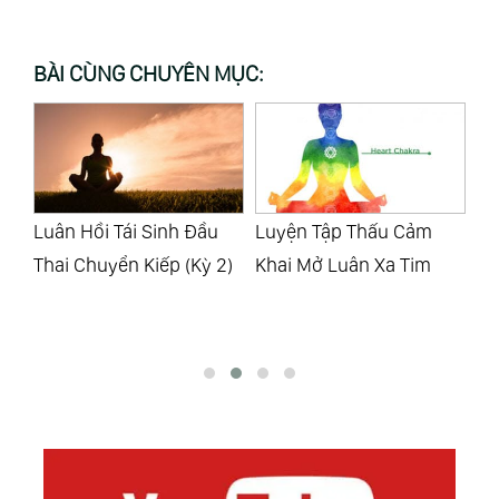
BÀI CÙNG CHUYÊN MỤC:
Luyện Tập Thấu Cảm
52 Cách Trực Tiếp Để
Cá
2)
Khai Mở Luân Xa Tim
Tăng Rung Động Của
Ph
Bạn (Raise Your
Vibration)