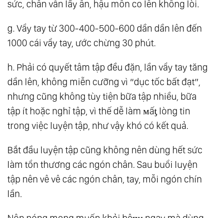
sức, chân vẫn lấy ân, hậu môn co lên không lòi.
g. Vẩy tay từ 300-400-500-600 dần dần lên đến
1000 cái vẩy tay, ước chừng 30 phút.
h. Phải có quyết tâm tập đều đặn, lần vẩy tay tăng
dần lên, không miễn cưỡng vì “dục tốc bất đạt”,
nhưng cũng không tùy tiện bữa tập nhiều, bữa
tập ít hoặc nghỉ tập, vì thế dễ làm мấƫ lòng tin
trong việc luyện tập, như vậy khó có kết quả.
Bắt đầu luyện tập cũng không nên dùng hết sức
làm tổn thương các ngón chân. Sau buổi luyện
tập nên vê vê các ngón chân, tay, mỗi ngón chín
lần.
Nôn nóng mong muốn khỏi bệпʜ ngay mà dùng