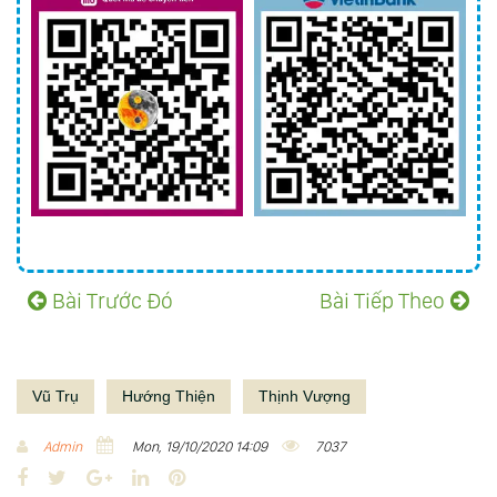
Bài Trước Đó
Bài Tiếp Theo
Vũ Trụ
Hướng Thiện
Thịnh Vượng
Admin
Mon, 19/10/2020 14:09
7037
F
T
G
L
P