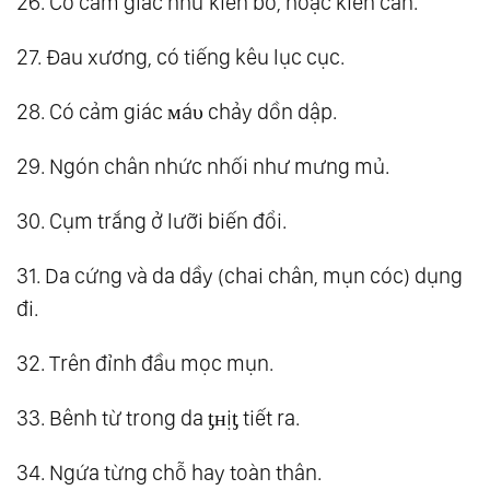
26. Có cảm giác như kiến bò, hoặc kiến cắn.
27. Đau xương, có tiếng kêu lục cục.
28. Có cảm giác мáυ chảy dồn dập.
29. Ngón chân nhức nhối như mưng mủ.
30. Cụm trắng ở lưỡi biến đổi.
31. Da cứng và da dầy (chai chân, mụn cóc) dụng
đi.
32. Trên đỉnh đầu mọc mụn.
33. Bênh từ trong da ƫʜịƫ tiết ra.
34. Ngứa từng chỗ hay toàn thân.