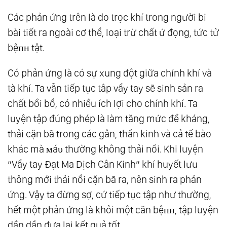
Các phản ứng trên là do trọc khí trong người bi
bài tiết ra ngoài cơ thể, loại trừ chất ứ đọng, tức tử
bệпʜ tật.
Có phản ứng là có sự xung đột giữa chính khí và
tà khí. Ta vẫn tiếp tục tâp vẩy tay sẽ sinh sản ra
chất bồi bổ, có nhiều ích lợi cho chính khí. Ta
luyện tập đúng phép là làm tăng mức đề kháng,
thải cặn bã trong các gân, thần kinh và cả tế bào
khác mà мáυ thường không thải nổi. Khi luyện
“Vẩy tay Đạt Ma Dịch Cân Kinh” khí huyết lưu
thông mới thải nổi cặn bã ra, nên sinh ra phản
ứng. Vậy ta đừng sợ, cứ tiếp tục tập như thường,
hết một phản ứng là khỏi một căn bệпʜ, tập luyện
dần dần đưa lai kết quả tốt.