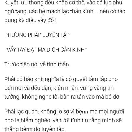
kuyết lưu thông đều khắp cơ thể, vào cả lục phủ
ngũ tạng, các hệ mạch lạc thần kinh … nên có tác
dụng kỳ diệu vậy đó !
PHƯƠNG PHÁP LUYỆN TẬP
“VẨY TAY ĐẠT MA DỊCH CÂN KINH”
Trước tiên nói về tinh thần:
Phải có hào khí: nghĩa là có quyết tâm tập cho
đến nơi và đều đặn, kiên nhẫn, vững vàng tin
tưởng, không nghe lời bàn ra tán vào mà bỏ dở.
Phải lạc quan: không lo sợ vì bệпʜ mà mọi người
cho là hiểm nghèo, và tươi tỉnh tin rằng mình sẽ
thắng bệпʜ do luyện tập.