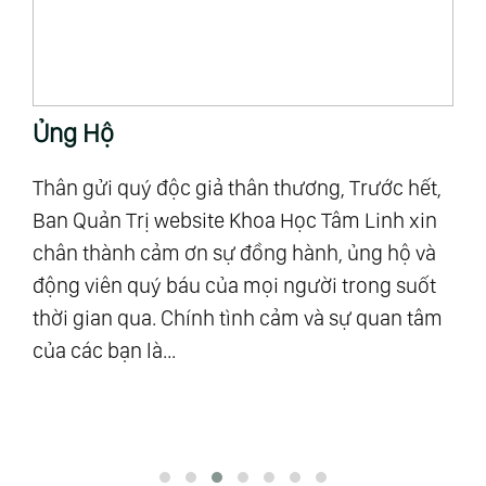
Ủng Hộ
T
Thân gửi quý độc giả thân thương, Trước hết,
“M
Ban Quản Trị website Khoa Học Tâm Linh xin
Al
chân thành cảm ơn sự đồng hành, ủng hộ và
mậ
u
động viên quý báu của mọi người trong suốt
số
ra”
thời gian qua. Chính tình cảm và sự quan tâm
Vũ
của các bạn là...
độ