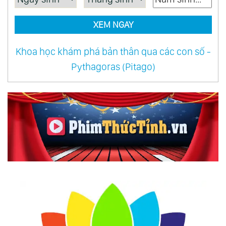
96.
Bậc Cao Nhân Luôn Biết Cách Thu Lại Ánh
XEM NGAY
Hào Quang Của Chính Mình
97.
Quy Luật Kỳ Diệu Của Cỏ Lông Nhọn: Mất Nửa
Khoa học khám phá bản thân qua các con số -
Năm Để Chuẩn Bị Cho Sự Trưởng Thành
Pythagoras (Pitago)
98.
4 Câu Ngạn Ngữ Thể Hiện Trí Tuệ Của Người
Xưa
99.
Giúp Đỡ Người Khác Chính Là Đang Giúp Bản
Thân Mình
101.
2 Câu Chuyện Về Lòng Tốt Chứng Minh Rằng,
Làm Việc Thiện Thì Không Cần Người Khác Biết
121.
Khi Bạn Quên Mất Mình Thật Sự Mạnh Mẽ Thế
Nào, Hãy Ghi Nhớ Những Điều Này
141.
Học Người Xưa Cách Nói Chuyện Để Thu
Phục Lòng Người