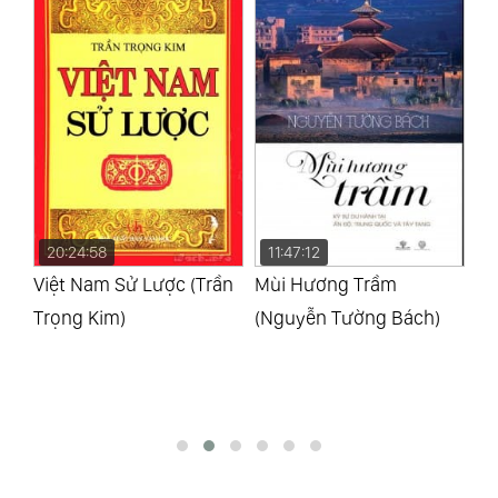
20:24:58
11:47:12
0
i
Việt Nam Sử Lược (Trần
Mùi Hương Trầm
Ng
ni)
Trọng Kim)
(Nguyễn Tường Bách)
(E