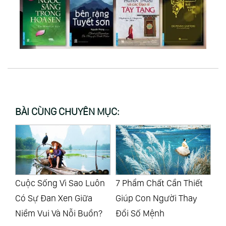
BÀI CÙNG CHUYÊN MỤC:
ôn
7 Phẩm Chất Cần Thiết
Cứ Lạc Quan Vui Vẻ, Khó
Th
Giúp Con Người Thay
Khăn Nào Rồi Cũng Sẽ
Th
?
Đổi Số Mệnh
Vượt Qua
Th