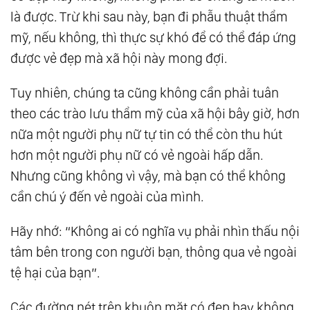
là được. Trừ khi sau này, bạn đi phẫu thuật thẩm
91.
Thái Độ Ảnh Hưởng Đến Vận Mệnh, 3 Đặc
mỹ, nếu không, thì thực sự khó để có thể đáp ứng
Điểm Của Người Bất Hạnh
được vẻ đẹp mà xã hội này mong đợi.
92.
Khương Tử Nha: Thành Công Không Ở
Chỗ Sớm Hay Muộn, Mà Đến Từ 3 Điểm Mấu
Tuy nhiên, chúng ta cũng không cần phải tuân
Chốt Này
theo các trào lưu thẩm mỹ của xã hội bây giờ, hơn
93.
Người Có Thể Nhẫn Ắt Tránh Được Rắc
nữa một người phụ nữ tự tin có thể còn thu hút
Rối, Sống Tiêu Diêu Mà Không Sợ Phiền Muộn
hơn một người phụ nữ có vẻ ngoài hấp dẫn.
94.
Thế Nào Là Dũng Cảm Thật Sự?
Nhưng cũng không vì vậy, mà bạn có thể không
cần chú ý đến vẻ ngoài của mình.
95.
Vì Sao Người Xưa Nói: “Đầu Của Nam,
Chân Của Nữ, Có Thể Xem Không Thể Sờ”?
Hãy nhớ: “Không ai có nghĩa vụ phải nhìn thấu nội
96.
Bậc Cao Nhân Luôn Biết Cách Thu Lại Ánh
tâm bên trong con người bạn, thông qua vẻ ngoài
Hào Quang Của Chính Mình
tệ hại của bạn”.
97.
Quy Luật Kỳ Diệu Của Cỏ Lông Nhọn: Mất
Các đường nét trên khuôn mặt có đẹp hay không
Nửa Năm Để Chuẩn Bị Cho Sự Trưởng Thành