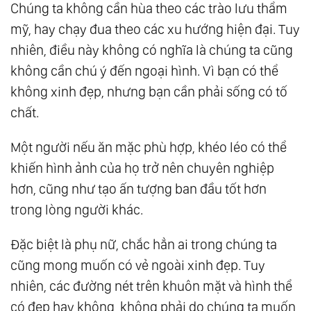
Chúng ta không cần hùa theo các trào lưu thẩm
Biết Ai Người Quân Tử, Ai Kẻ Tiểu Nhân?
mỹ, hay chạy đua theo các xu hướng hiện đại. Tuy
84.
“Giàu Không Đổi Bạn, Sang Không Đổi
nhiên, điều này không có nghĩa là chúng ta cũng
Vợ”, Đến Nay Có Mấy Ai Làm Được?
không cần chú ý đến ngoại hình. Vì bạn có thể
86.
4 Bước Để Đi Qua Quá Khứ, Biến Vướng
không xinh đẹp, nhưng bạn cần phải sống có tố
Bận Thành Hạnh Phúc
chất.
87.
Đừng Vội Phán Xét Người Khác Khi Chưa
Một người nếu ăn mặc phù hợp, khéo léo có thể
Biết Rõ Về Họ
khiến hình ảnh của họ trở nên chuyên nghiệp
88.
Nếu Con Dao Thể Hiện Tài Nghệ Của Đầu
hơn, cũng như tạo ấn tượng ban đầu tốt hơn
Bếp, Thì Lời Nói Bộc Lộ Giáo Dưỡng Của Một
trong lòng người khác.
Người
89.
Bạn Có Thể Không Xinh Đẹp, Nhưng Hãy
Đặc biệt là phụ nữ, chắc hẳn ai trong chúng ta
Trở Thành Người Có Tố Chất
cũng mong muốn có vẻ ngoài xinh đẹp. Tuy
nhiên, các đường nét trên khuôn mặt và hình thể
90.
Một Kiếp Nhân Sinh: Hành Trình Của Giọt
có đẹp hay không, không phải do chúng ta muốn
Nước Bé Nhỏ