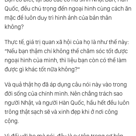
Quốc, đều chú trọng đến ngoại hình cùng cách ăn
181.
Đường Rộng Không Bằng Tâm Rộng,
mặc để luôn duy trì hình ảnh của bản thân
Mệnh Tốt Không Bằng Tâm Tốt
không?
197.
Mỉm Cười Dưới Ánh Mặt Trời, Dũng Cảm
Vượt Qua Mưa Gió
Thực tế, giá trị quan xã hội của họ là như thế này:
“Nếu bạn thậm chí không thể chăm sóc tốt được
ngoại hình của mình, thì liệu bạn còn có thể làm
được gì khác tốt nữa không?”
Và quả thật họ đã áp dụng câu nói này vào trong
đời sống của chính mình. Nên chẳng trách sao
người Nhật, và người Hàn Quốc, hầu hết đều luôn
trông thật sạch sẽ và xinh đẹp khi ở nơi công
cộng.
Vì đối với họ mà nói, đây là sự tôn trọng cơ bản