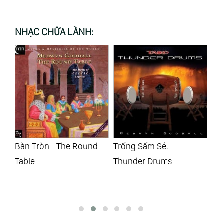
NHẠC CHỮA LÀNH:
Bàn Tròn - The Round
Trống Sấm Sét -
Lờ
c
Table
Thunder Drums
Th
An