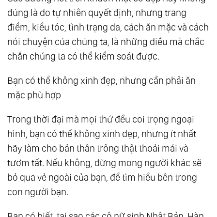
đúng là do tự nhiên quyết định, nhưng trang
98.
4 Câu Ngạn Ngữ Thể Hiện Trí Tuệ Của
điểm, kiểu tóc, tình trạng da, cách ăn mặc và cách
Người Xưa
nói chuyện của chúng ta, là những điều mà chắc
99.
Giúp Đỡ Người Khác Chính Là Đang Giúp
chắn chúng ta có thể kiểm soát được.
Bản Thân Mình
101.
2 Câu Chuyện Về Lòng Tốt Chứng Minh
Bạn có thể không xinh đẹp, nhưng cần phải ăn
Rằng, Làm Việc Thiện Thì Không Cần Người
mặc phù hợp
Khác Biết
Trong thời đại mà mọi thứ đều coi trọng ngoại
121.
Khi Bạn Quên Mất Mình Thật Sự Mạnh Mẽ
hình, bạn có thể không xinh đẹp, nhưng ít nhất
Thế Nào, Hãy Ghi Nhớ Những Điều Này
hãy làm cho bản thân trông thật thoải mái và
141.
Học Người Xưa Cách Nói Chuyện Để Thu
tươm tất. Nếu không, đừng mong người khác sẽ
Phục Lòng Người
bỏ qua vẻ ngoài của bạn, để tìm hiểu bên trong
161.
Làm Người, Ngốc Một Chút Mới Là Hạnh
con người bạn.
Phúc, Thông Minh Quá Chỉ Mệt Mỏi Thân
Mình
Bạn có biết, tại sao các cô nữ sinh Nhật Bản, Hàn