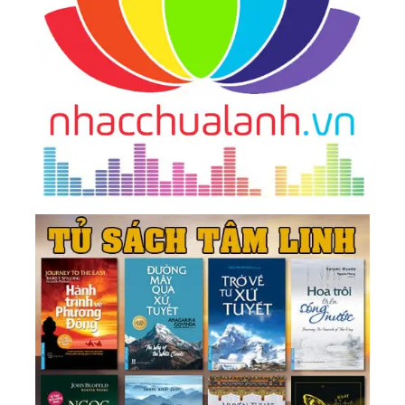
161.
Làm Người, Ngốc Một Chút Mới Là Hạnh
Phúc, Thông Minh Quá Chỉ Mệt Mỏi Thân Mình
181.
Đường Rộng Không Bằng Tâm Rộng, Mệnh
Tốt Không Bằng Tâm Tốt
197.
Mỉm Cười Dưới Ánh Mặt Trời, Dũng Cảm Vượt
Qua Mưa Gió