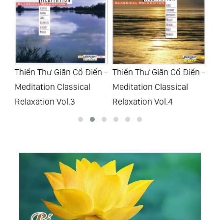
n -
Thiền Thư Giãn Cổ Điển -
Thiền Thư Giãn Cổ Điển -
Th
Meditation Classical
Meditation Classical
Me
Relaxation Vol.4
Relaxation Vol.5
Re