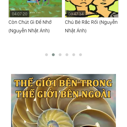
03:47:34
04:07:22
0
Chú Bé Rắc Rối (Nguyễn
Buổi Chiều Windows
Nh
Nhật Ánh)
(Nguyễn Nhật Ánh)
Đờ