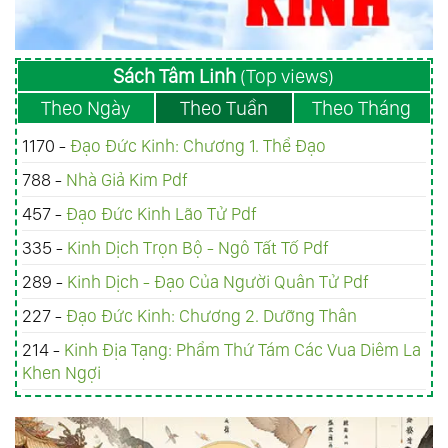
Sách Tâm Linh
(Top views)
Theo Ngày
Theo Tuần
Theo Tháng
1170 -
Đạo Đức Kinh: Chương 1. Thể Đạo
788 -
Nhà Giả Kim Pdf
457 -
Đạo Đức Kinh Lão Tử Pdf
335 -
Kinh Dịch Trọn Bộ - Ngô Tất Tố Pdf
289 -
Kinh Dịch - Đạo Của Người Quân Tử Pdf
227 -
Đạo Đức Kinh: Chương 2. Dưỡng Thân
214 -
Kinh Ðịa Tạng: Phẩm Thứ Tám Các Vua Diêm La
Khen Ngợi