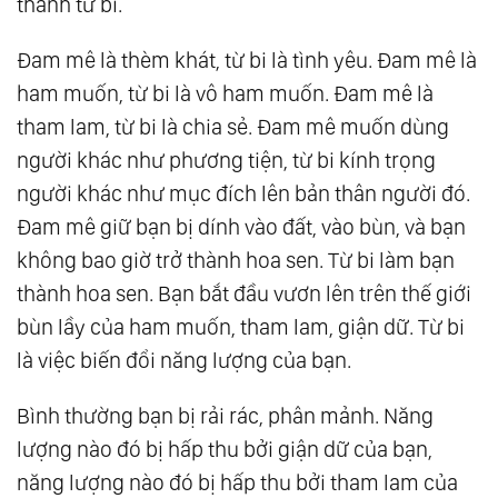
thành từ bi.
Yêu: Tự Do Với Giá Trị Một Cách Vô Điều Kiện,
Đam mê là thèm khát, từ bi là tình yêu. Đam mê là
Từ Bi Của Thiền
ham muốn, từ bi là vô ham muốn. Đam mê là
17.
Từ Bi - Osho Pdf
tham lam, từ bi là chia sẻ. Đam mê muốn dùng
người khác như phương tiện, từ bi kính trọng
người khác như mục đích lên bản thân người đó.
Đam mê giữ bạn bị dính vào đất, vào bùn, và bạn
không bao giờ trở thành hoa sen. Từ bi làm bạn
thành hoa sen. Bạn bắt đầu vươn lên trên thế giới
bùn lầy của ham muốn, tham lam, giận dữ. Từ bi
là việc biến đổi năng lượng của bạn.
Bình thường bạn bị rải rác, phân mảnh. Năng
lượng nào đó bị hấp thu bởi giận dữ của bạn,
năng lượng nào đó bị hấp thu bởi tham lam của