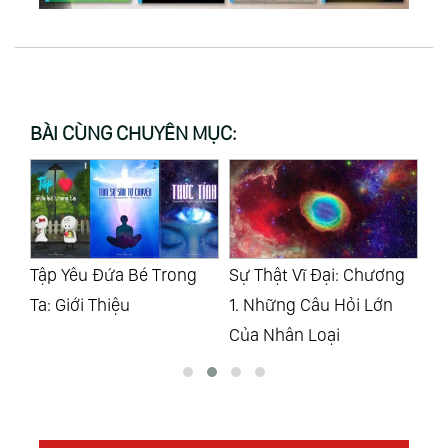
BÀI CÙNG CHUYÊN MỤC:
Sự Thật Vĩ Đại: Chương
Sự Thật Tối Hậu: Lời Mở
Sự
1. Những Câu Hỏi Lớn
Đầu & Thông Điệp
Mố
Của Nhân Loại
Ng