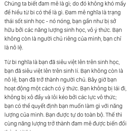
Chúng ta biết đam mê là gì; do đó không khó mấy
Yêu: Trái Tim Và Tâm Trí - Đáp Lại Câu Hỏi
để hiểu từ bi có thể là gì. Đam mê nghĩa là trạng
10.
Từ Bi - Việc Nở Hoa Tối Thượng Của Tình
thái sốt sinh học - nó nóng, bạn gần như bị sở
Yêu: Từ Bi Trong Hành Động
hữu bởi các năng lượng sinh học, vô ý thức. Bạn
11.
Từ Bi - Việc Nở Hoa Tối Thượng Của Tình
không còn là người chủ riêng của mình, bạn chỉ
Yêu: Đừng Là Luật Sư, Là Người Yêu
là nô lệ.
12.
Từ Bi - Việc Nở Hoa Tối Thượng Của Tình
Từ bi nghĩa là bạn đã siêu việt lên trên sinh học,
Yêu: Tội Ác Và Trừng Phạt
bạn đã siêu việt lên trên sinh lí. Bạn không còn là
13.
Từ Bi - Việc Nở Hoa Tối Thượng Của Tình
nô lệ, bạn đã trở thành người chủ. Bây giờ bạn
Yêu: Vấn Đề Sống Và Chết - Đáp Lại Câu Hỏi
hoạt động một cách có ý thức. Bạn không bị lái đi,
14.
Từ Bi - Việc Nở Hoa Tối Thượng Của Tình
không bị xô đẩy và lôi kéo bởi các lực vô thức;
Yêu: Quyền Năng Chữa Lành Của Tình Yêu
bạn có thể quyết định bạn muốn làm gì với năng
15.
Từ Bi - Việc Nở Hoa Tối Thượng Của Tình
lượng của mình. Bạn được tự do toàn bộ. Thế thì
Yêu: Duy Nhất Từ Bi Mang Tính Trị Liệu
cùng năng lượng trở thành đam mê được biến đổi
16.
Từ Bi - Việc Nở Hoa Tối Thượng Của Tình