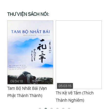
THƯ VIỆN SÁCH NÓI:
05:03:15
05:56:41
3
Thi Kệ Về Tâm (Thích
Thiên Thần Quét Lá
Tí
Thánh Nghiêm)
(Vĩnh Hảo)
(V