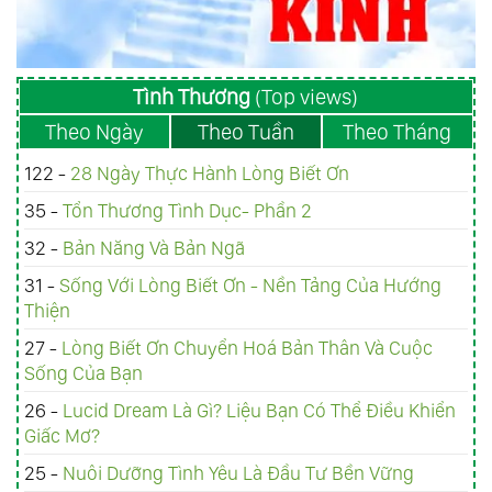
Tình Thương
(Top views)
Theo Ngày
Theo Tuần
Theo Tháng
122 -
28 Ngày Thực Hành Lòng Biết Ơn
35 -
Tổn Thương Tình Dục- Phần 2
32 -
Bản Năng Và Bản Ngã
31 -
Sống Với Lòng Biết Ơn - Nền Tảng Của Hướng
Thiện
27 -
Lòng Biết Ơn Chuyển Hoá Bản Thân Và Cuộc
Sống Của Bạn
26 -
Lucid Dream Là Gì? Liệu Bạn Có Thể Điều Khiển
Giấc Mơ?
25 -
Nuôi Dưỡng Tình Yêu Là Đầu Tư Bền Vững