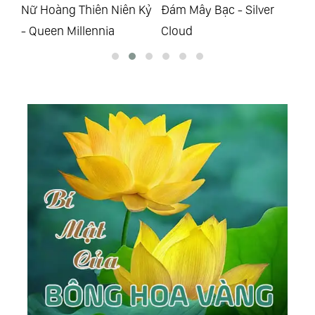
 Kỷ
Đám Mây Bạc - Silver
Sống Ở Châu Á - Live In
Hư
Cloud
Asia
Th