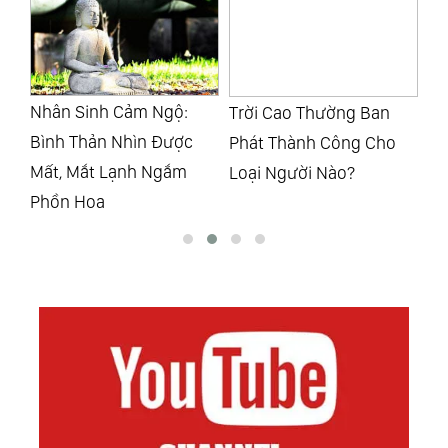
Trời Cao Thường Ban
10 Câu Chuyện Nhỏ: 10
Đứ
Phát Thành Công Cho
Bài Học Ẩn Chứa Triết Lý
Qu
Loại Người Nào?
Sâu Sắc Của Cuộc Đời