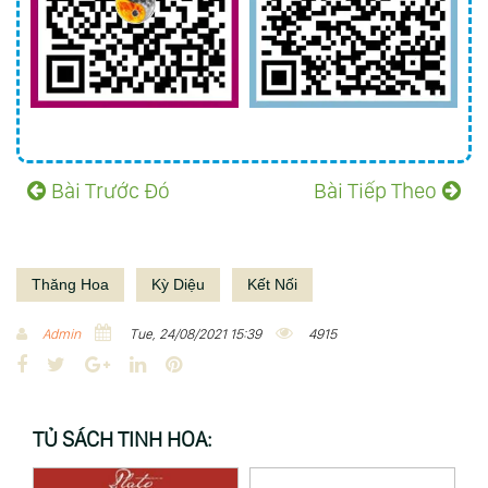
Bài Trước Đó
Bài Tiếp Theo
Thăng Hoa
Kỳ Diệu
Kết Nối
Admin
Tue, 24/08/2021 15:39
4915
F
T
G
L
P
a
w
o
i
i
c
i
o
n
n
TỦ SÁCH TINH HOA:
e
t
g
k
t
b
t
l
e
e